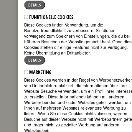
DETAILS
mail
FUNKTIONELLE COOKIES
Diese Cookies finden Verwendung, um die
Benutzerfreundlichkeit zu verbessern. Sie dienen
vorwiegend zum Speichern von Einstellungen, die du bei
früheren Besuchen der Website gemacht hast. Ohne dies
Cookies stehen dir einige Features nicht zur Verfügung.
Keine Übermittlung an Drittanbieter.
DETAILS
MARKETING
Diese Cookies werden in der Regel von Werbenetzwerke
von Drittanbietern platziert, die Informationen über Ihre
Website-Besuche verwenden, um ein Profil Ihrer Interess
Produktentwicklerin Melinda French
zu erstellen. Diese Informationen können mit anderen
stieg in den frühen 1990er Jahren
Werbetreibenden und / oder Websites geteilt werden, um
schnell in den überwiegend männlichen
Ihnen auf mehreren Websites relevantere Werbung zu
Reihen von Microsoft auf. Im Jahr 2000
liefern. Wenn Sie diese Cookies nicht zulassen, werden
gründete sie zusammen mit ihrem
Besuche auf dieser Website nicht mit Werbepartnern getei
damaligen Ehemann, dem Microsoft-
und tragen nicht zu gezielter Werbung auf anderen
Gründer und CEO Bill Gates, die Bill und
Websites bei.