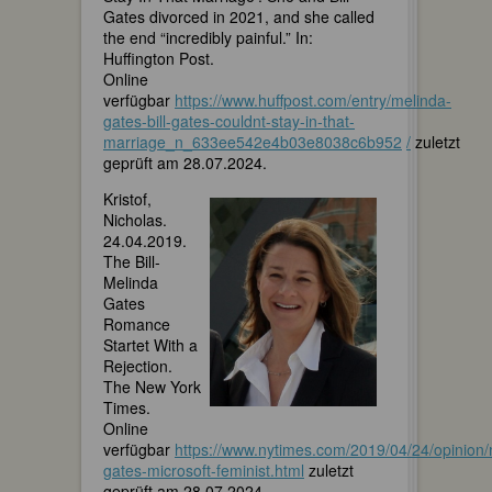
Gates divorced in 2021, and she called
the end “incredibly painful.” In:
Huffington Post.
Online
verfügbar
https://www.huffpost.com/entry/melinda-
gates-bill-gates-couldnt-stay-in-that-
marriage_n_633ee542e4b03e8038c6b952
/
zuletzt
geprüft am 28.07.2024.
Kristof,
Nicholas.
24.04.2019.
The Bill-
Melinda
Gates
Romance
Startet With a
Rejection.
The New York
Times.
Online
verfügbar
https://www.nytimes.com/2019/04/24/opinion/
gates-microsoft-feminist.html
zuletzt
geprüft am 28.07.2024.