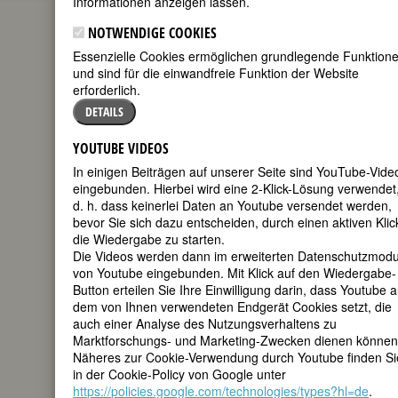
Informationen anzeigen lassen.
(Melinda
NOTWENDIGE COOKIES
Gates, geb.
Essenzielle Cookies ermöglichen grundlegende Funktion
French)
und sind für die einwandfreie Funktion der Website
erforderlich.
geboren am
16. August
DETAILS
1964 in Dallas,
Wikimedia Commons
Texas
YOUTUBE VIDEOS
US-amerikanische
In einigen Beiträgen auf unserer Seite sind YouTube-Vide
Computeringenieurin, Managerin,
eingebunden. Hierbei wird eine 2-Klick-Lösung verwendet
Philanthropin und Aktivistin
d. h. dass keinerlei Daten an Youtube versendet werden,
60. Geburtstag am 16. August 2024
bevor Sie sich dazu entscheiden, durch einen aktiven Klic
die Wiedergabe zu starten.
Die Videos werden dann im erweiterten Datenschutzmod
Biografie
•
Weblinks
•
Literatur &
von Youtube eingebunden. Mit Klick auf den Wiedergabe-
Quellen
Button erteilen Sie Ihre Einwilligung darin, dass Youtube a
dem von Ihnen verwendeten Endgerät Cookies setzt, die
BIOGRAFIE
auch einer Analyse des Nutzungsverhaltens zu
Marktforschungs- und Marketing-Zwecken dienen können
Die talentierte
teilen
Näheres zur Cookie-Verwendung durch Youtube finden Si
junge
in der Cookie-Policy von Google unter
https://policies.google.com/technologies/types?hl=de
tweet
.