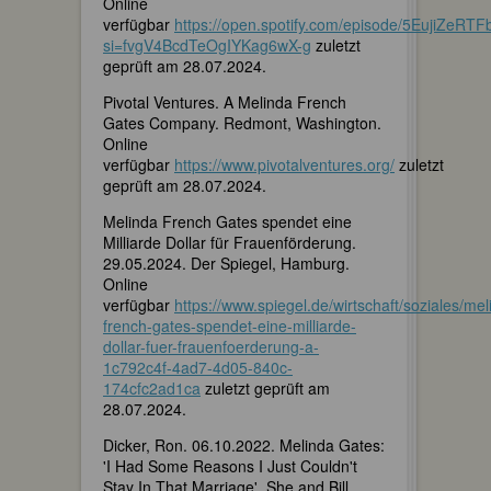
Online
verfügbar
https://open.spotify.com/episode/5EujiZeR
si=fvgV4BcdTeOgIYKag6wX-g
zuletzt
geprüft am 28.07.2024.
Pivotal Ventures. A Melinda French
Gates Company. Redmont, Washington.
Online
verfügbar
https://www.pivotalventures.org/
zuletzt
geprüft am 28.07.2024.
Melinda French Gates spendet eine
Milliarde Dollar für Frauenförderung.
29.05.2024. Der Spiegel, Hamburg.
Online
verfügbar
https://www.spiegel.de/wirtschaft/soziales/mel
french-gates-spendet-eine-milliarde-
dollar-fuer-frauenfoerderung-a-
1c792c4f-4ad7-4d05-840c-
174cfc2ad1ca
zuletzt geprüft am
28.07.2024.
Dicker, Ron. 06.10.2022. Melinda Gates:
'I Had Some Reasons I Just Couldn't
Stay In That Marriage'. She and Bill