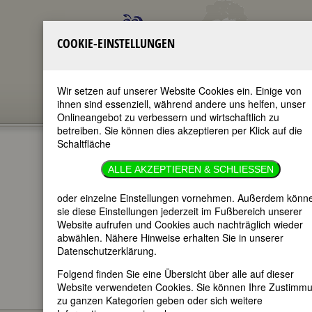
COOKIE-EINSTELLUNGEN
Wir setzen auf unserer Website Cookies ein. Einige von
ihnen sind essenziell, während andere uns helfen, unser
Onlineangebot zu verbessern und wirtschaftlich zu
betreiben. Sie können dies akzeptieren per Klick auf die
Schaltfläche
MELINDA
ALLE AKZEPTIEREN & SCHLIESSEN
FRENCH GATES
oder einzelne Einstellungen vornehmen. Außerdem könn
sie diese Einstellungen jederzeit im Fußbereich unserer
Website aufrufen und Cookies auch nachträglich wieder
im ganzen Text
abwählen. Nähere Hinweise erhalten Sie in unserer
nur in Titeln
Datenschutzerklärung.
Folgend finden Sie eine Übersicht über alle auf dieser
Website verwendeten Cookies. Sie können Ihre Zustimm
zu ganzen Kategorien geben oder sich weitere
Melinda French Gates
BIOGRAPHIEN