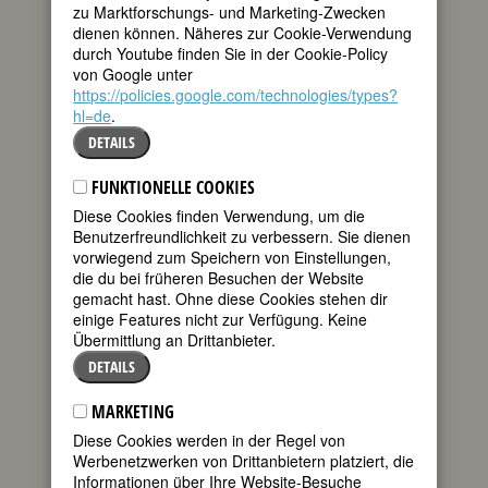
zu Marktforschungs- und Marketing-Zwecken
MEHR
dienen können. Näheres zur Cookie-Verwendung
durch Youtube finden Sie in der Cookie-Policy
von Google unter
https://policies.google.com/technologies/types?
hl=de
.
DETAILS
FUNKTIONELLE COOKIES
»LAUT & LUISE«
Diese Cookies finden Verwendung, um die
Benutzerfreundlichkeit zu verbessern. Sie dienen
Start
vorwiegend zum Speichern von Einstellungen,
die du bei früheren Besuchen der Website
RSS-Feed
gemacht hast. Ohne diese Cookies stehen dir
Archiv
einige Features nicht zur Verfügung. Keine
Übermittlung an Drittanbieter.
Kategorien
DETAILS
MARKETING
WERBUNG
Diese Cookies werden in der Regel von
Werbenetzwerken von Drittanbietern platziert, die
Informationen über Ihre Website-Besuche