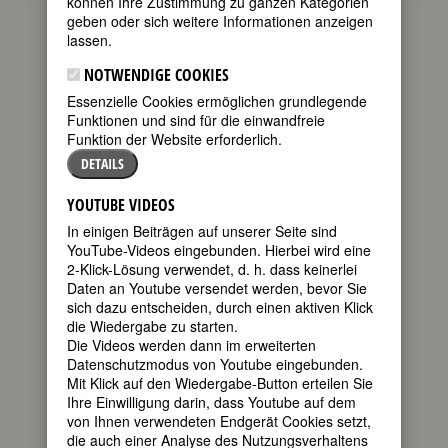
können Ihre Zustimmung zu ganzen Kategorien
BACHELORE UND BACHELOTTO
geben oder sich weitere Informationen anzeigen
Luise F. Pusch
18.01.2009
2
lassen.
Kommentare
NOTWENDIGE COOKIES
Aus
Wir machen uns unsere Sprache
selber: Ein Feminar
.
Essenzielle Cookies ermöglichen grundlegende
Neunundzwanzigste Lektion.
Funktionen und sind für die einwandfreie
Funktion der Website erforderlich.
Letzte Woche schickte mir Anne Knauf
DETAILS
vom Mainzer Frauenbüro den Hinweis
auf einen
Artikel in der Allgemeinen
YOUTUBE VIDEOS
Zeitung
vom 8. Januar. Hans Joachim
Koppitz, Historiker und Germanist,
In einigen Beiträgen auf unserer Seite sind
fordert darin einen “sensiblen Umgang
YouTube-Videos eingebunden. Hierbei wird eine
mit der deutschen Sprache,
2-Klick-Lösung verwendet, d. h. dass keinerlei
insbesondere an der Universität”.
Daten an Youtube versendet werden, bevor Sie
sich dazu entscheiden, durch einen aktiven Klick
Wörter wie
die Studierendenschaft
die Wiedergabe zu starten.
gefallen ihm nicht, andererseits moniert
Die Videos werden dann im erweiterten
er, daß nur
die Studenten
durch ein
Datenschutzmodus von Youtube eingebunden.
geschlechtsneutrales Wort ersetzt
Mit Klick auf den Wiedergabe-Button erteilen Sie
wurden, nicht aber
die Dozenten
und
die
Ihre Einwilligung darin, dass Youtube auf dem
Professoren
.
von Ihnen verwendeten Endgerät Cookies setzt,
die auch einer Analyse des Nutzungsverhaltens
Das erinnert an den Witz vom…