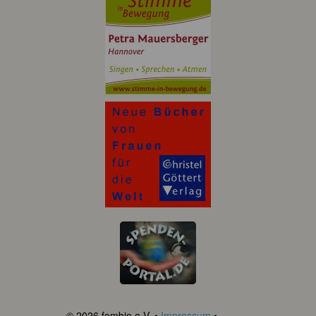
© 2026 fembio e.V. •
Impressum
•