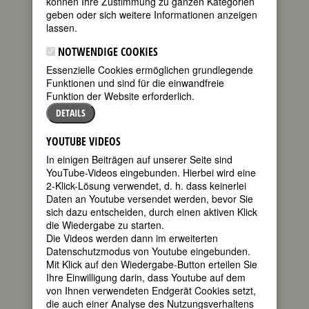
können Ihre Zustimmung zu ganzen Kategorien
MUJERES - ALLEEN UND
geben oder sich weitere Informationen anzeigen
lassen.
BLUMEN UND FRAUEN
NOTWENDIGE COOKIES
Luise F. Pusch
17.09.2017
9
Kommentare
Essenzielle Cookies ermöglichen grundlegende
Funktionen und sind für die einwandfreie
Funktion der Website erforderlich.
Eine Leserin informierte mich gestern
über den Protest der Studierenden
DETAILS
(überwiegend Frauen) der
Alice-
Salomon
-Hochschule Berlin gegen ein
YOUTUBE VIDEOS
Gedicht von Eugen Gomringer, das die
In einigen Beiträgen auf unserer Seite sind
Fassade der Hochschule ziert:
YouTube-Videos eingebunden. Hierbei wird eine
2-Klick-Lösung verwendet, d. h. dass keinerlei
avenidas
Daten an Youtube versendet werden, bevor Sie
avenidas y flores
sich dazu entscheiden, durch einen aktiven Klick
flores
die Wiedergabe zu starten.
flores y mujeres
Die Videos werden dann im erweiterten
Datenschutzmodus von Youtube eingebunden.
avenidas
Mit Klick auf den Wiedergabe-Button erteilen Sie
avenidas y mujeres
Ihre Einwilligung darin, dass Youtube auf dem
von Ihnen verwendeten Endgerät Cookies setzt,
avenidas y flores y mujeres y
die auch einer Analyse des Nutzungsverhaltens
un admirador