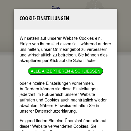
COOKIE-EINSTELLUNGEN
Wir setzen auf unserer Website Cookies ein.
Einige von ihnen sind essenziell, während andere
uns helfen, unser Onlineangebot zu verbessern
und wirtschaftlich zu betreiben. Sie können dies
akzeptieren per Klick auf die Schaltfläche
»LAUT &
ALLE AKZEPTIEREN & SCHLIESSEN
LUISE«
oder einzelne Einstellungen vornehmen.
Außerdem können sie diese Einstellungen
jederzeit im Fußbereich unserer Website
im ganzen Text
aufrufen und Cookies auch nachträglich wieder
nur in Titeln
abwählen. Nähere Hinweise erhalten Sie in
unserer Datenschutzerklärung.
Folgend finden Sie eine Übersicht über alle auf
dieser Website verwendeten Cookies. Sie
AVENIDAS Y FLORES Y