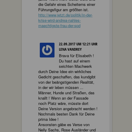
die Gefahr eines Scheiterns einer
Führungsfigur am größten ist.
http://www.jetzt.de/politik/in-der-
krise-wird-andrea-nahles-
maechtigste-frau-der-spd
22.09.2017 UM 12:21 UHR
LENA VANDREY
Brava für Elisabeth !
Du hast auf einem
seichten Machwerk
durch Deine Idee ein wirkliches
Gedicht geschaffen, das kundgibt
von der beängstigenden Realität,
in der wir leben müssen ...
Männer, Hunde und Straßen, das
knallt ! Wenn an der Fassade
noch Platz wäre, müsste dort
Deine Version angebracht werden !
Nochmals besten Dank für Deine
prima Idee !
Ansonsten gäbe es Verse von
Nelly Sachs, Rose Ausländer und