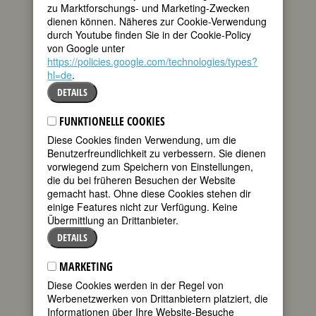
zu Marktforschungs- und Marketing-Zwecken
dienen können. Näheres zur Cookie-Verwendung
(avenidas = Alleen/Straßen, flores =
durch Youtube finden Sie in der Cookie-Policy
Blumen, mujeres = Frauen, admirador =
von Google unter
Bewunderer, y = und)
https://policies.google.com/technologies/types?
In einem
offenen Brief an das Rektorat
hl=de
.
vom 12.4.2016
kritisierte der AStA der
DETAILS
Hochschule, dass Gomringers Gedicht
FUNKTIONELLE COOKIES
nicht viel anderes
Diese Cookies finden Verwendung, um die
in den Fokus
Benutzerfreundlichkeit zu verbessern. Sie dienen
[stelle], als den
vorwiegend zum Speichern von Einstellungen,
die du bei früheren Besuchen der Website
omnipräsenten
gemacht hast. Ohne diese Cookies stehen dir
objektivierenden
einige Features nicht zur Verfügung. Keine
Blick auf
Übermittlung an Drittanbieter.
Weiblichkeit […]
DETAILS
erinnert es
MARKETING
unangenehm
Diese Cookies werden in der Regel von
daran, dass wir
Werbenetzwerken von Drittanbietern platziert, die
Informationen über Ihre Website-Besuche
uns als Frauen*