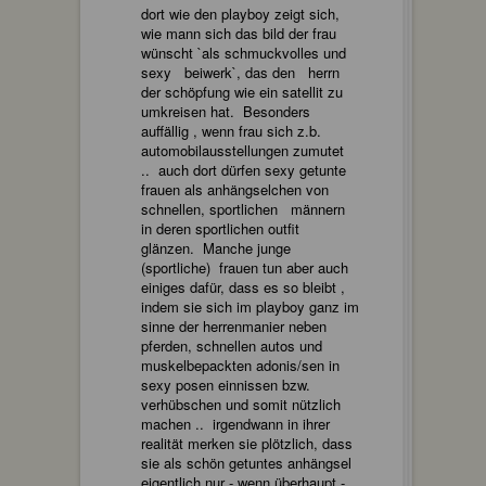
dort wie den playboy zeigt sich,
wie mann sich das bild der frau
wünscht `als schmuckvolles und
sexy beiwerk`, das den herrn
der schöpfung wie ein satellit zu
umkreisen hat. Besonders
auffällig , wenn frau sich z.b.
automobilausstellungen zumutet
.. auch dort dürfen sexy getunte
frauen als anhängselchen von
schnellen, sportlichen männern
in deren sportlichen outfit
glänzen. Manche junge
(sportliche) frauen tun aber auch
einiges dafür, dass es so bleibt ,
indem sie sich im playboy ganz im
sinne der herrenmanier neben
pferden, schnellen autos und
muskelbepackten adonis/sen in
sexy posen einnissen bzw.
verhübschen und somit nützlich
machen .. irgendwann in ihrer
realität merken sie plötzlich, dass
sie als schön getuntes anhängsel
eigentlich nur - wenn überhaupt -