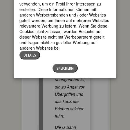
verwenden, um ein Profil Ihrer Interessen zu
nicht in die
erstellen. Diese Informationen können mit
Öffentlichkeit
anderen Werbetreibenden und / oder Websites
geteilt werden, um Ihnen auf mehreren Websites
begeben können,
relevantere Werbung zu liefern. Wenn Sie diese
ohne für unser
Cookies nicht zulassen, werden Besuche auf
körperliches
dieser Website nicht mit Werbepartnern geteilt
und tragen nicht zu gezielter Werbung auf
„Frau*-Sein“
anderen Websites bei.
bewundert zu
DETAILS
werden. Eine
Bewunderung, die
SPEICHERN
häufig
unangenehm ist,
die zu Angst vor
Übergriffen und
das konkrete
Erleben solcher
führt.
Die U-Bahn-