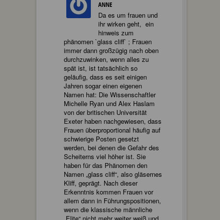
ANNE
Da es um frauen und
ihr wirken geht, ein
hinweis zum
phänomen `glass cliff` ; Frauen
immer dann großzügig nach oben
durchzuwinken, wenn alles zu
spät ist, ist tatsächlich so
geläufig, dass es seit einigen
Jahren sogar einen eigenen
Namen hat: Die Wissenschaftler
Michelle Ryan und Alex Haslam
von der britischen Universität
Exeter haben nachgewiesen, dass
Frauen überproportional häufig auf
schwierige Posten gesetzt
werden, bei denen die Gefahr des
Scheiterns viel höher ist. Sie
haben für das Phänomen den
Namen „glass cliff“, also gläsernes
Kliff, geprägt. Nach dieser
Erkenntnis kommen Frauen vor
allem dann in Führungspositionen,
wenn die klassische männliche
„Elite“ nicht mehr weiter weiß und