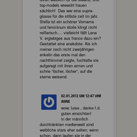
top-models wiewohl frauen
sächlich! Das war eine supra-
glosse für die stillste zeit im jahr.
Stella ist ein schöner Vorname
und femininum étoile klingt nicht
reißerisch…. vielleicht fällt Lena
V. ergiebiges aus france dazu ein?
Gestattet eine anekdote: Als ich
meiner noch nicht zweijährigen
enkelin das erste mal den
nachthimmel zeigte, fuchtelte sie
aufgeregt mit ihren armen und
schrie “löcher, löcher”, auf die
sterne weisend.
02.01.2012 UM 12:47 UHR
ANNE
wow, luise , danke f.d.
guten einsichten!
in der männlich
durchtränkten medienwelt sind
weibliche stars eher selten; wenn
schon, dann laufen sie in der