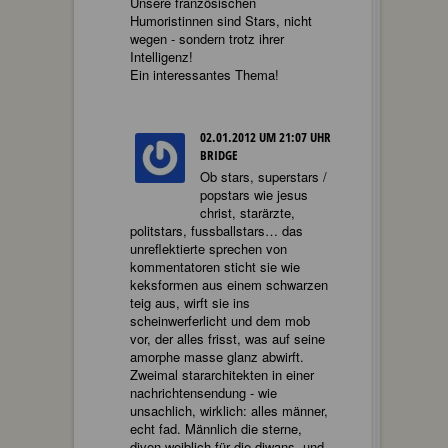
Unsere französischen
Humoristinnen sind Stars, nicht
wegen - sondern trotz ihrer
Intelligenz!
Ein interessantes Thema!
02.01.2012 UM 21:07 UHR
BRIDGE
Ob stars, superstars /
popstars wie jesus
christ, starärzte,
politstars, fussballstars… das
unreflektierte sprechen von
kommentatoren sticht sie wie
keksformen aus einem schwarzen
teig aus, wirft sie ins
scheinwerferlicht und dem mob
vor, der alles frisst, was auf seine
amorphe masse glanz abwirft.
Zweimal stararchitekten in einer
nachrichtensendung - wie
unsachlich, wirklich: alles männer,
echt fad. Männlich die sterne,
diven weiblich für die diwans, und