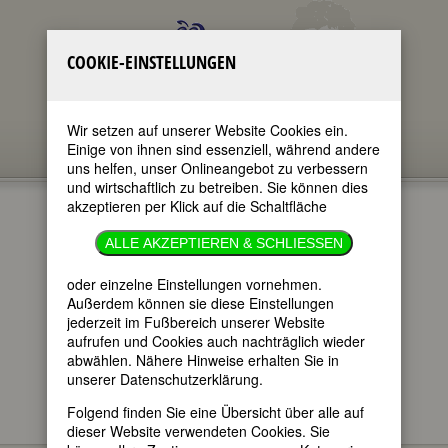
COOKIE-EINSTELLUNGEN
Wir setzen auf unserer Website Cookies ein.
Einige von ihnen sind essenziell, während andere
uns helfen, unser Onlineangebot zu verbessern
und wirtschaftlich zu betreiben. Sie können dies
akzeptieren per Klick auf die Schaltfläche
»LAUT &
ALLE AKZEPTIEREN & SCHLIESSEN
LUISE«
oder einzelne Einstellungen vornehmen.
Außerdem können sie diese Einstellungen
jederzeit im Fußbereich unserer Website
im ganzen Text
aufrufen und Cookies auch nachträglich wieder
nur in Titeln
abwählen. Nähere Hinweise erhalten Sie in
unserer Datenschutzerklärung.
Folgend finden Sie eine Übersicht über alle auf
dieser Website verwendeten Cookies. Sie
DER STAR, DIE DIVA UND DAS