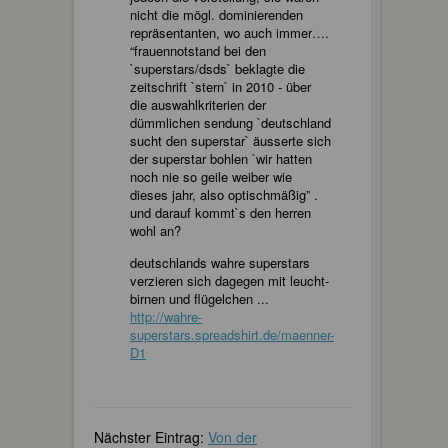
nicht die mögl. dominierenden
repräsentanten, wo auch immer….
“frauennotstand bei den
`superstars/dsds` beklagte die
zeitschrift `stern` in 2010 - über
die auswahlkriterien der
dümmlichen sendung `deutschland
sucht den superstar` äusserte sich
der superstar bohlen `wir hatten
noch nie so geile weiber wie
dieses jahr, also optischmäßig” .
und darauf kommt`s den herren
wohl an?
deutschlands wahre superstars
verzieren sich dagegen mit leucht-
birnen und flügelchen ...
http://wahre-
superstars.spreadshirt.de/maenner-
D1
Nächster Eintrag:
Von der