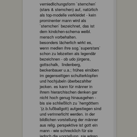
verniedlichungsform `sternchen`
(stars & sternchen) auf, natürlich
als top-modelle verkleidet - kein
prominenter mann wird als
`sternchen` bezeichnet, das ist
dem kindchen-schema weibl.
mensch vorbehalten.
besonders lächerlich wirkt es,
wenn medien ihre sog.`superstars`
schon zu lebzeiten als legendär
bezeichnen - ob udo jürgens,
gottschalk, lindenberg,
beckenbauer u.a.; frühes einüben
im gegenseitigen schulterklopfen
und hochjubeln überbezahlter
jecken. es kann für männer in
ihrem hierarchischen denken gar
nicht hoch genug hinausgehen -
bis sie schließlich zu `herrgöttern
´(z.b.fußballgott) aufgestiegen sind
und verinnerlicht werden. in der
bildlichen vorstellung der männer
aus relig. perspektive ist gott ein
mann - wie schrecklich für sie
jedoch die vorstellung, sie wären