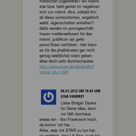
menschen zugeordnet? ein männl.
star bzw. held geriert im negativen
sinn zur männl. diva, sobald ihm
all diese schrecklichen, angeblich
weibl. eigenschaften anhaften?
dafür werden im pornogeschäft
frauen medienwirksam für das
männl. publikum als geile
porno/Stars verfüttert - hier kann
es für die phallokraten gar nicht
genug (weibliche) stars geben -
alles doch sehr durchschaubar.
http://www.queer.de/detail.php?
article_id=11329
04.01.2012 UM 10:45 UHR
LENA VANDREY
Liebe Bridge! Danke
für Deine Idee, denn
mir fällt durchaus
etwas ein - Von Frankreich hoch,
da komm’ ich her…
Alles, was mit STAR zu tun hat,
ist weiblich, also LA Star, auch für