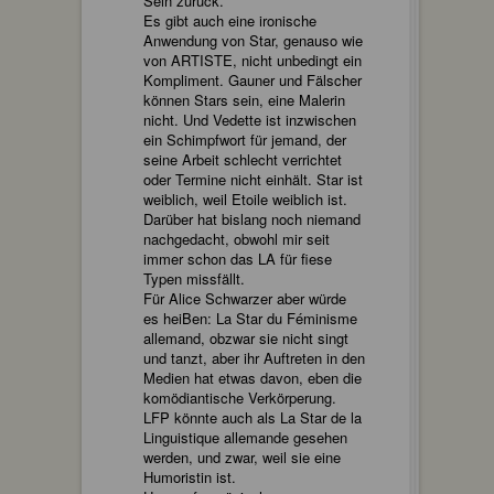
Sein zurück.
Es gibt auch eine ironische
Anwendung von Star, genauso wie
von ARTISTE, nicht unbedingt ein
Kompliment. Gauner und Fälscher
können Stars sein, eine Malerin
nicht. Und Vedette ist inzwischen
ein Schimpfwort für jemand, der
seine Arbeit schlecht verrichtet
oder Termine nicht einhält. Star ist
weiblich, weil Etoile weiblich ist.
Darüber hat bislang noch niemand
nachgedacht, obwohl mir seit
immer schon das LA für fiese
Typen missfällt.
Für Alice Schwarzer aber würde
es heiBen: La Star du Féminisme
allemand, obzwar sie nicht singt
und tanzt, aber ihr Auftreten in den
Medien hat etwas davon, eben die
komödiantische Verkörperung.
LFP könnte auch als La Star de la
Linguistique allemande gesehen
werden, und zwar, weil sie eine
Humoristin ist.