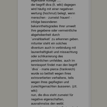
legendärer kollege ....
der begriff diva (lt. wiki) dagegen
wird häufig mit einer negativen
wertung (hochmut) belegt, wenn
menschen - zumeist frauen! -
infolge besonderen
bekanntheitsgrades ihrer umwelt
ihre gegebene oder vermeintliche
abgehobenheit durch
`unnahbarkeit` zu erkennen geben.
mitunter steht ein solches
diventum auch in verbindung mit
launenhaftigkeit und missachtung
oder schikanierung des
persönlichen umfeldes. auch im
tennissport findet man den begriff
`diva` - marie pierce (frankreich)
wurde so betitelt wegen ihres
extrovertierten verhaltens, teils
wegen ihres gepflegten und
zurechtgemachten äusseren. (zit.
wiki)
nun, die diva steht zumeist für
negative eigenschaften,
ausnahmslos den weibl.