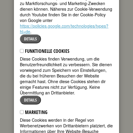
zu Marktforschungs- und Marketing-Zwecken
beklebt werden: Da haben wir den
dienen können. Näheres zur Cookie-Verwendung
Stardirigenten, den Starverteidiger und
durch Youtube finden Sie in der Cookie-Policy
den Startenor. Starbässe und Starrichter
von Google unter
gibt es hingegen nicht. Auch keine
https://policies.google.com/technologies/types?
Starschriftsteller, wohl aber Star-
hl=de
.
Autoren. Unter den Köchen gibt es
DETAILS
immer mehr Stars, aber die heißen
ulkigerweise Sterneköche.
Starabgeordneter oder Starmaler?
FUNKTIONELLE COOKIES
Fehlanzeige. Ziemlich willkürlich
Diese Cookies finden Verwendung, um die
zusammengewürfelter Haufen, diese
Benutzerfreundlichkeit zu verbessern. Sie dienen
Stars, scheint mir.
vorwiegend zum Speichern von Einstellungen,
die du bei früheren Besuchen der Website
Starfußballer gibt es auch nicht,
gemacht hast. Ohne diese Cookies stehen dir
stattdessen haben wir in der Sparte
einige Features nicht zur Verfügung. Keine
Showbusiness Fußballstars, Filmstars,
Übermittlung an Drittanbieter.
Opernstars, Musicalstars und vor allem
Popstars. Im Oktober wurde Liszts 200.
DETAILS
Geburtstag gefeiert, und immer wieder
hieß es dazu, Liszt sei ein echter
MARKETING
Popstar des 19. Jahrhunderts gewesen.
Diese Cookies werden in der Regel von
Auch über Margot Käßmann sagten die
Werbenetzwerken von Drittanbietern platziert, die
Medien gerne, sie hätte Starqualitäten
Informationen über Ihre Website-Besuche