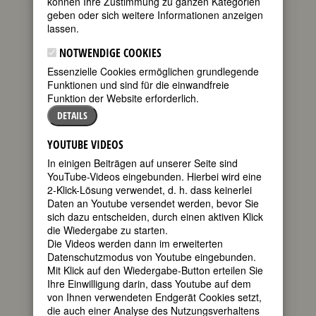
können Ihre Zustimmung zu ganzen Kategorien
TOP-MODEL
geben oder sich weitere Informationen anzeigen
lassen.
Luise F. Pusch
02.01.2012
5
Kommentare
NOTWENDIGE COOKIES
Essenzielle Cookies ermöglichen grundlegende
Vor ein paar Wochen war in der
Funktionen und sind für die einwandfreie
Tagesschau von einem Stararchitekten
Funktion der Website erforderlich.
die Rede, den Namen habe ich
DETAILS
vergessen. Kurze Zeit, noch in
derselben Tagesschau, redeten sie
YOUTUBE VIDEOS
wieder von einem Stararchitekten,
diesmal einem anderen. Den Namen
In einigen Beiträgen auf unserer Seite sind
habe ich auch vergessen.
YouTube-Videos eingebunden. Hierbei wird eine
2-Klick-Lösung verwendet, d. h. dass keinerlei
Gibt es denn heutzutage nur noch
Daten an Youtube versendet werden, bevor Sie
Stararchitekten? Warum musste die
sich dazu entscheiden, durch einen aktiven Klick
Tagesschau, immerhin eine Sendung,
die Wiedergabe zu starten.
die seriös sein will, diese beiden
Die Videos werden dann im erweiterten
Architekten sprachlich so hochjubeln, als
Datenschutzmodus von Youtube eingebunden.
wären wir im Privatfernsehen und sähen
Mit Klick auf den Wiedergabe-Button erteilen Sie
„Deutschland sucht den Superstar“?
Ihre Einwilligung darin, dass Youtube auf dem
von Ihnen verwendeten Endgerät Cookies setzt,
Ich dachte dann über die Berufe nach,
die auch einer Analyse des Nutzungsverhaltens
die manchmal mit dem Etikett „Star“