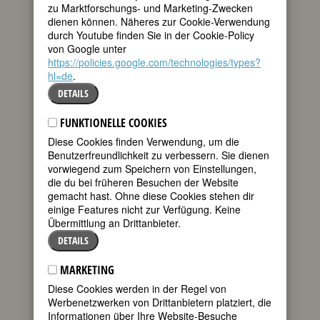
zu Marktforschungs- und Marketing-Zwecken
BIOGRAFIE
dienen können. Näheres zur Cookie-Verwendung
durch Youtube finden Sie in der Cookie-Policy
Etwa vor 40 Jahren, ein Cellokonzert im
von Google unter
Radio: Ein blühender, gesanglicher Ton
https://policies.google.com/technologies/types?
von unerhörter Intensität und eine
hl=de
.
leidenschaftliche Interpretation, die ganz
DETAILS
anders war als alles, was ich bis jetzt
aus dem Konzertsaal, z.B. von dem
FUNKTIONELLE COOKIES
noblen Pierre Fournier, gewohnt war:
Diese Cookies finden Verwendung, um die
Jacqueline du Pré! Kaum über zwanzig
Benutzerfreundlichkeit zu verbessern. Sie dienen
war sie. Als Vierjährige bekam sie den
vorwiegend zum Speichern von Einstellungen,
ersten Cellounterricht, gewann mit elf
die du bei früheren Besuchen der Website
das renommierte Suggia-Stipendium,
gemacht hast. Ohne diese Cookies stehen dir
war Meisterschülerin von Casals,
einige Features nicht zur Verfügung. Keine
Tortelier und Rostropowitsch – ein
Übermittlung an Drittanbieter.
»Wunderkind«. Sie musizierte mit den
besten Dirigenten und Orchestern
DETAILS
sowie, auch kammermusikalisch, einer
Anzahl nur wenig älterer aber ebenso
MARKETING
bekannter Solisten. Und wer je ein
Diese Cookies werden in der Regel von
Konzert mit ihr hörte, war überwältigt
Werbenetzwerken von Drittanbietern platziert, die
von ihrer schieren Musikalität, ihrer
Informationen über Ihre Website-Besuche
Sinnenhaftigkeit und Spontaneität.