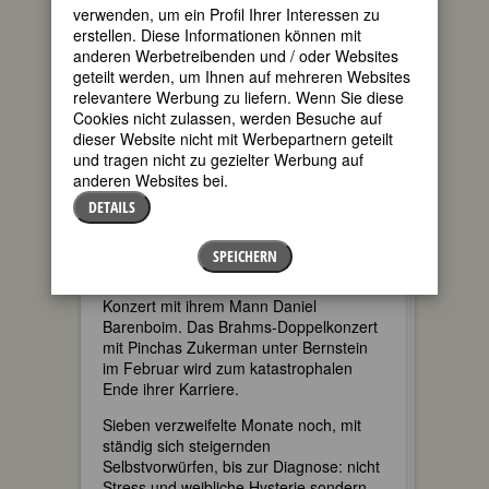
verwenden, um ein Profil Ihrer Interessen zu
erstellen. Diese Informationen können mit
Gerade die unmittelbare Natürlichkeit
anderen Werbetreibenden und / oder Websites
und das Feuer ihrer musikalischen
geteilt werden, um Ihnen auf mehreren Websites
Präsenz überdeckte jedoch ihr
relevantere Werbung zu liefern. Wenn Sie diese
Lebensschicksal, und über dem immer
Cookies nicht zulassen, werden Besuche auf
strahlenden Star geriet die Frau
dieser Website nicht mit Werbepartnern geteilt
Jacqueline du Pré bald in
und tragen nicht zu gezielter Werbung auf
Vergessenheit. Die erst 26jährige muss
anderen Websites bei.
eine Einspielung abbrechen – es wird
ihre letzte bleiben. Nach zwei Jahren
DETAILS
sich immer weiter verschlechternder
Gesundheit gibt sie am 25. Januar
SPEICHERN
1973, einen Tag vor ihrem 28.
Geburtstag, in New York das letzte
Konzert mit ihrem Mann Daniel
Barenboim. Das Brahms-Doppelkonzert
mit Pinchas Zukerman unter Bernstein
im Februar wird zum katastrophalen
Ende ihrer Karriere.
Sieben verzweifelte Monate noch, mit
ständig sich steigernden
Selbstvorwürfen, bis zur Diagnose: nicht
Stress und weibliche Hysterie sondern –