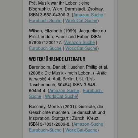
Pré. Musik war ihr Leben ; eine
Biographie. Wien, Darmstadt. Zsolnay.
ISBN 3-552-04306-3. (
Amazon-Suche
|
Eurobuch-Suche
|
WorldCat-Suche
)
Wilson, Elizabeth (1999): Jacqueline du
Pré. London. Faber and Faber. ISBN
9780571200177. (
Amazon-Suche
|
Eurobuch-Suche
|
WorldCat-Suche
)
WEITERFÜHRENDE LITERATUR
Barenboim, Daniel; Huscher, Phillip et al.
(2008): Die Musik - mein Leben. (=
A life
in music
) 4. Aufl. Berlin. List. (List-
Taschenbuch, 60454) ISBN 3-548-
60454-4. (
Amazon-Suche
|
Eurobuch-
Suche
|
WorldCat-Suche
)
Buschey, Monika (2001): Geliebte, die
Geschichte machten. Leidenschaft und
Inspiration. Stuttgart ; Zürich. Kreuz.
ISBN 3-7831-2009-8. (
Amazon-Suche
|
Eurobuch-Suche
|
WorldCat-Suche
)