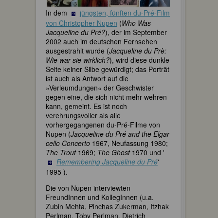
In dem
jüngsten, fünften du-Pré-Film
von Christopher Nupen
(
Who Was
Jacqueline du Pré?
), der im September
2002 auch im deutschen Fernsehen
ausgestrahlt wurde (
Jacqueline du Prè:
Wie war sie wirklich?
), wird diese dunkle
Seite keiner Silbe gewürdigt; das Porträt
ist auch als Antwort auf die
»Verleumdungen« der Geschwister
gegen eine, die sich nicht mehr wehren
kann, gemeint. Es ist noch
verehrungsvoller als alle
vorhergegangenen du-Pré-Filme von
Nupen (
Jacqueline du Pré and the Elgar
cello Concerto
1967, Neufassung 1980;
The Trout
1969;
The Ghost
1970 und '
Remembering Jacqueline du Pré
'
1995 ).
Die von Nupen interviewten
FreundInnen und KollegInnen (u.a.
Zubin Mehta, Pinchas Zukerman, Itzhak
Perlman, Toby Perlman, Dietrich