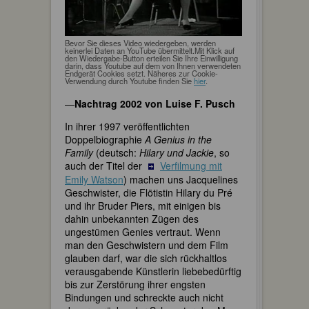
Bevor Sie dieses Video wiedergeben, werden
keinerlei Daten an YouTube übermittelt.Mit Klick auf
den Wiedergabe-Button erteilen Sie Ihre Einwilligung
darin, dass Youtube auf dem von Ihnen verwendeten
Endgerät Cookies setzt. Näheres zur Cookie-
Verwendung durch Youtube finden Sie
hier
.
—
Nachtrag 2002 von Luise F. Pusch
In ihrer 1997 veröffentlichten
Doppelbiographie
A Genius in the
Family
(deutsch:
Hilary und Jackie
, so
auch der Titel der
Verfilmung mit
Emily Watson
) machen uns Jacquelines
Geschwister, die Flötistin Hilary du Pré
und ihr Bruder Piers, mit einigen bis
dahin unbekannten Zügen des
ungestümen Genies vertraut. Wenn
man den Geschwistern und dem Film
glauben darf, war die sich rückhaltlos
verausgabende Künstlerin liebebedürftig
bis zur Zerstörung ihrer engsten
Bindungen und schreckte auch nicht