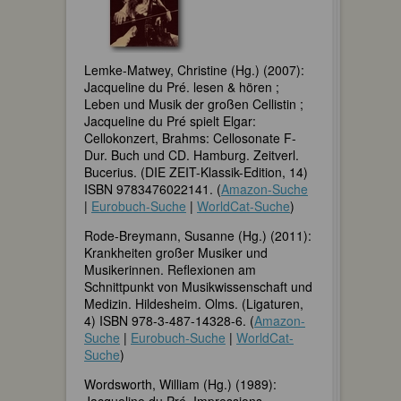
Lemke-Matwey, Christine (Hg.) (2007):
Jacqueline du Pré. lesen & hören ;
Leben und Musik der großen Cellistin ;
Jacqueline du Pré spielt Elgar:
Cellokonzert, Brahms: Cellosonate F-
Dur. Buch und CD. Hamburg. Zeitverl.
Bucerius. (DIE ZEIT-Klassik-Edition, 14)
ISBN 9783476022141. (
Amazon-Suche
|
Eurobuch-Suche
|
WorldCat-Suche
)
Rode-Breymann, Susanne (Hg.) (2011):
Krankheiten großer Musiker und
Musikerinnen. Reflexionen am
Schnittpunkt von Musikwissenschaft und
Medizin. Hildesheim. Olms. (Ligaturen,
4) ISBN 978-3-487-14328-6. (
Amazon-
Suche
|
Eurobuch-Suche
|
WorldCat-
Suche
)
Wordsworth, William (Hg.) (1989):