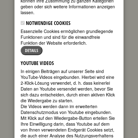
können Ihre Zustimmung zu ganzen Kategorien
FEMBIO SPECIAL: BERÜHMTE FRAUEN
geben oder sich weitere Informationen anzeigen
BERÜHMTER MÄNNER
lassen.
NOTWENDIGE COOKIES
Essenzielle Cookies ermöglichen grundlegende
JACQUELINE DU PRÉ
Funktionen und sind für die einwandfreie
geboren am
Funktion der Website erforderlich.
26. Januar
DETAILS
1945 in Purley,
Oxford
YOUTUBE VIDEOS
gestorben am
In einigen Beiträgen auf unserer Seite sind
19. Oktober
YouTube-Videos eingebunden. Hierbei wird eine
1987 in
2-Klick-Lösung verwendet, d. h. dass keinerlei
London
Daten an Youtube versendet werden, bevor Sie
englische
sich dazu entscheiden, durch einen aktiven Klick
Cellistin
die Wiedergabe zu starten.
80. Geburtstag am 26. Januar 2025
Die Videos werden dann im erweiterten
Datenschutzmodus von Youtube eingebunden.
Mit Klick auf den Wiedergabe-Button erteilen Sie
Biografie
•
Zitate
•
Weblinks
•
Literatur &
Ihre Einwilligung darin, dass Youtube auf dem
Quellen
von Ihnen verwendeten Endgerät Cookies setzt,
die auch einer Analyse des Nutzungsverhaltens