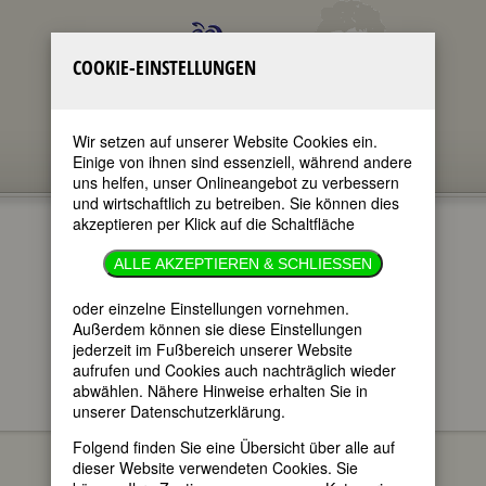
COOKIE-EINSTELLUNGEN
Wir setzen auf unserer Website Cookies ein.
Einige von ihnen sind essenziell, während andere
uns helfen, unser Onlineangebot zu verbessern
und wirtschaftlich zu betreiben. Sie können dies
akzeptieren per Klick auf die Schaltfläche
ALLE AKZEPTIEREN & SCHLIESSEN
oder einzelne Einstellungen vornehmen.
im ganzen Text
nur in Titeln
Außerdem können sie diese Einstellungen
jederzeit im Fußbereich unserer Website
aufrufen und Cookies auch nachträglich wieder
abwählen. Nähere Hinweise erhalten Sie in
unserer Datenschutzerklärung.
FEMBIO SPECIALS
BERÜHMTE FRAUEN
Jacqueline du Pré
BERÜHMTER MÄNNER
Folgend finden Sie eine Übersicht über alle auf
dieser Website verwendeten Cookies. Sie