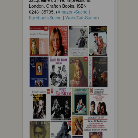
Jacqueline du Pré. Impressions.
London. Grafton Books. ISBN
0246135735. (
Amazon-Suche
|
Eurobuch-Suche
|
WorldCat-Suche
)