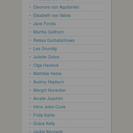
Eleonore von Aquitanien
Elisabeth von Valois
Jane Fonda
Martha Gellhorn
Raissa Gorbatschowa
Lea Grundig
Juliette Gréco
Olga Havlová
Mathilde Heine
Audrey Hepburn
Margot Honecker
Amalie Joachim
Irène Joliot-Curie
Frida Kahlo
Grace Kelly
Jackie Kennedy