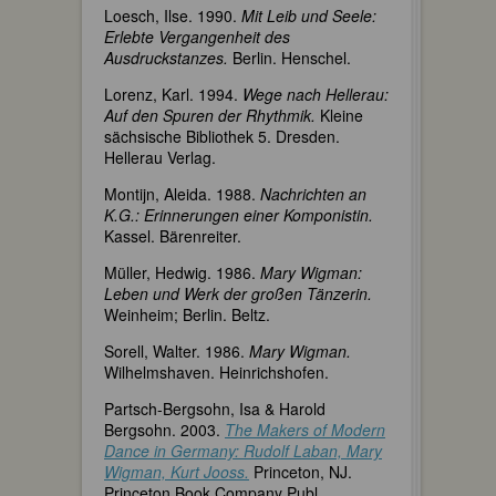
Loesch, Ilse. 1990.
Mit Leib und Seele:
Erlebte Vergangenheit des
Ausdruckstanzes.
Berlin. Henschel.
Lorenz, Karl. 1994.
Wege nach Hellerau:
Auf den Spuren der Rhythmik.
Kleine
sächsische Bibliothek 5. Dresden.
Hellerau Verlag.
Montijn, Aleida. 1988.
Nachrichten an
K.G.: Erinnerungen einer Komponistin.
Kassel. Bärenreiter.
Müller, Hedwig. 1986.
Mary Wigman:
Leben und Werk der großen Tänzerin.
Weinheim; Berlin. Beltz.
Sorell, Walter. 1986.
Mary Wigman.
Wilhelmshaven. Heinrichshofen.
Partsch-Bergsohn, Isa & Harold
Bergsohn. 2003.
The Makers of Modern
Dance in Germany: Rudolf Laban, Mary
Wigman, Kurt Jooss.
Princeton, NJ.
Princeton Book Company Publ.