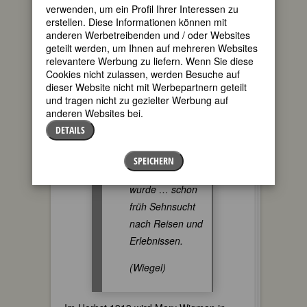
und
verwenden, um ein Profil Ihrer Interessen zu
Fahrradgeschäft…
erstellen. Diese Informationen können mit
anderen Werbetreibenden und / oder Websites
Der nicht weit
geteilt werden, um Ihnen auf mehreren Websites
entfernte
relevantere Werbung zu liefern. Wenn Sie diese
Hauptbahnhof mit
Cookies nicht zulassen, werden Besuche auf
ein- und
dieser Website nicht mit Werbepartnern geteilt
und tragen nicht zu gezielter Werbung auf
ausfahrenden
anderen Websites bei.
Zügen weckte in
DETAILS
Marie Wiegmann,
die schon als Kind
SPEICHERN
Mary genannt
wurde … schon
früh Sehnsucht
nach Reisen und
Erlebnissen.
(Wiegel)