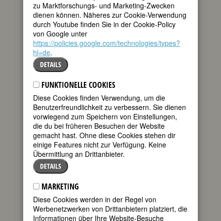
zu Marktforschungs- und Marketing-Zwecken
dienen können. Näheres zur Cookie-Verwendung
durch Youtube finden Sie in der Cookie-Policy
BIOGRAFIE
von Google unter
https://policies.google.com/technologies/types?
hl=de
.
Die vom Tanz
DETAILS
Besessene hieß
FUNKTIONELLE COOKIES
eigentlich Karoline
Diese Cookies finden Verwendung, um die
Sofie Marie
Benutzerfreundlichkeit zu verbessern. Sie dienen
Wiegmann und
vorwiegend zum Speichern von Einstellungen,
wurde 1886 in
die du bei früheren Besuchen der Website
gemacht hast. Ohne diese Cookies stehen dir
Hannover
einige Features nicht zur Verfügung. Keine
geboren. Ihre
Übermittlung an Drittanbieter.
Eltern wohnten in
DETAILS
der
Schmiedestraße
MARKETING
33, hatten dort ein
Diese Cookies werden in der Regel von
Werbenetzwerken von Drittanbietern platziert, die
Nähmaschinen-
Informationen über Ihre Website-Besuche