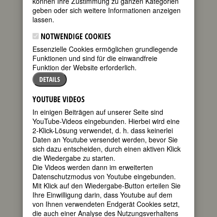
können Ihre Zustimmung zu ganzen Kategorien
FEMBIO SPECIAL: FRAUEN AUS
geben oder sich weitere Informationen anzeigen
DRESDEN
lassen.
NOTWENDIGE COOKIES
Essenzielle Cookies ermöglichen grundlegende
MARY WIGMAN
Funktionen und sind für die einwandfreie
geboren am
Funktion der Website erforderlich.
13. November
DETAILS
1886 in
Hannover
YOUTUBE VIDEOS
gestorben am
In einigen Beiträgen auf unserer Seite sind
18. September
YouTube-Videos eingebunden. Hierbei wird eine
1973 in Berlin
2-Klick-Lösung verwendet, d. h. dass keinerlei
deutsche
Daten an Youtube versendet werden, bevor Sie
Tänzerin,
sich dazu entscheiden, durch einen aktiven Klick
die Wiedergabe zu starten.
Die Videos werden dann im erweiterten
Datenschutzmodus von Youtube eingebunden.
Choreographin und Tanzpädagogin
Mit Klick auf den Wiedergabe-Button erteilen Sie
50. Todestag am 18. September 2023
Ihre Einwilligung darin, dass Youtube auf dem
von Ihnen verwendeten Endgerät Cookies setzt,
die auch einer Analyse des Nutzungsverhaltens
Biografie
•
Zitate
•
Literatur & Quellen