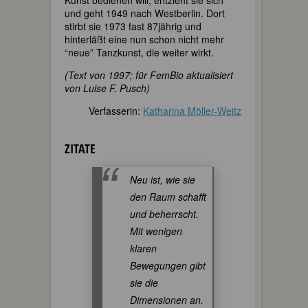
Kunst bedienen will, entzieht sie sich
und geht 1949 nach Westberlin. Dort
stirbt sie 1973 fast 87jährig und
hinterläßt eine nun schon nicht mehr
“neue” Tanzkunst, die weiter wirkt.
(Text von 1997; für FemBio aktualisiert
von Luise F. Pusch)
Verfasserin:
Katharina Möller-Weitz
ZITATE
Neu ist, wie sie
den Raum schafft
und beherrscht.
Mit wenigen
klaren
Bewegungen gibt
sie die
Dimensionen an.