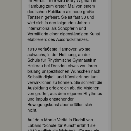
Im Herbst 1919 wird Mary Wigman in
Hamburg zum ersten Mal von einem
deutschen Publikum als neue große
Tänzerin gefeiert. Sie ist fast 33 und
wird sich in den folgenden Jahren
international als Schöpferin und
Vermittlerin einer eigenständigen Kunst
etablieren: des Ausdruckstanzes.
1910 verläßt sie Hannover, wo sie
aufwuchs, in der Hoffnung, an der
Schule für Rhythmische Gymnastik in
Hellerau bei Dresden etwas von ihren
bislang unspezifischen Wünschen nach
Selbständigkeit und KünstlerInnentum
verwirklichen zu können. Sie schließt die
Ausbildung erfolgreich ab, die Visionen
von großer, aus dem eigenen Rhythmus
und Impuls entstehender
Bewegungskunst aber erfüllen sich
nicht.
Auf dem Monte Verità in Rudolf von
Labans “Schule für Kunst” erfährt sie
1913 endlich die Wahrheit: “Es war, als