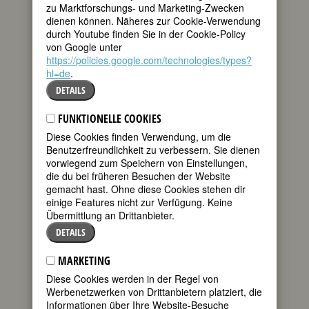
zu Marktforschungs- und Marketing-Zwecken
* 23. Februar 1863 in Sanok am San,
dienen können. Näheres zur Cookie-Verwendung
Galizien
durch Youtube finden Sie in der Cookie-Policy
† 24. April 1934 in Oberwaltersdorf
von Google unter
Details
https://policies.google.com/technologies/types?
hl=de
.
110. Geburtstag:
Helma Seitz
DETAILS
deutsche Schauspielerin
* 23. Februar 1913 in Offenbach
FUNKTIONELLE COOKIES
† 11. Juli 1995 in Köln
Diese Cookies finden Verwendung, um die
60. Geburtstag:
Andrea Sawatzki
Benutzerfreundlichkeit zu verbessern. Sie dienen
deutsche Schauspielerin, Schriftstellerin
vorwiegend zum Speichern von Einstellungen,
* 23. Februar 1963 in Kochel am See,
die du bei früheren Besuchen der Website
Bayern
gemacht hast. Ohne diese Cookies stehen dir
einige Features nicht zur Verfügung. Keine
Details
Übermittlung an Drittanbieter.
40. Geburtstag:
Emily Blunt
DETAILS
britische Schauspielerin
* 23. Februar 1983 in London
MARKETING
Details
Diese Cookies werden in der Regel von
Werbenetzwerken von Drittanbietern platziert, die
315. Geburtstag:
Maria Theresia Serri,
Informationen über Ihre Website-Besuche