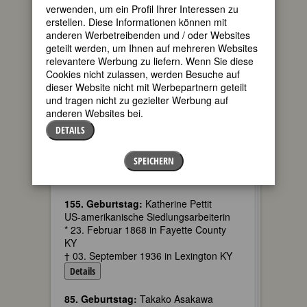
Ordensname Maria Diomira von der
verwenden, um ein Profil Ihrer Interessen zu
Menschwerdung
erstellen. Diese Informationen können mit
italienische Mystikerin; Klarissen-
anderen Werbetreibenden und / oder Websites
Kapuzinerin
geteilt werden, um Ihnen auf mehreren Websites
* 23. Februar 1708 in Genua
relevantere Werbung zu liefern. Wenn Sie diese
† 14. Januar 1768 in Fanano
Cookies nicht zulassen, werden Besuche auf
Details
dieser Website nicht mit Werbepartnern geteilt
und tragen nicht zu gezielter Werbung auf
155. Geburtstag:
Marie Huber, geb.
anderen Websites bei.
Döbeli, Ps. Maria v. Lindenberg
DETAILS
Schweizer Schriftstellerin
* 23. Februar 1868 in Sarmenstorf,
SPEICHERN
Kanton Aargau
† 14. September 1900 in Grindelwald
155. Geburtstag:
Katherine Pettit
US-amerikanische Siedlungsarbeiterin
* 23. Februar 1868 in Fayette County
KY
† 03. September 1936 in Lexington KY
Details
85. Geburtstag:
Takako Asakawa