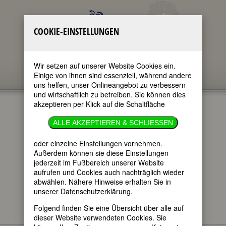
COOKIE-EINSTELLUNGEN
Wir setzen auf unserer Website Cookies ein.
Einige von ihnen sind essenziell, während andere
uns helfen, unser Onlineangebot zu verbessern
und wirtschaftlich zu betreiben. Sie können dies
akzeptieren per Klick auf die Schaltfläche
GEDENKTAGE
ALLE AKZEPTIEREN & SCHLIESSEN
23.2.2023
oder einzelne Einstellungen vornehmen.
Außerdem können sie diese Einstellungen
jederzeit im Fußbereich unserer Website
im ganzen Text
aufrufen und Cookies auch nachträglich wieder
nur in Titeln
abwählen. Nähere Hinweise erhalten Sie in
unserer Datenschutzerklärung.
Folgend finden Sie eine Übersicht über alle auf
dieser Website verwendeten Cookies. Sie
Hier finden Sie - im täglichen Wechsel -