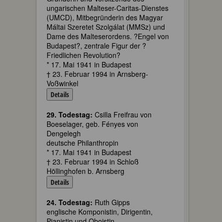
ungarischen Malteser-Caritas-Dienstes
(UMCD), Mitbegründerin des Magyar
Máltai Szeretet Szolgálat (MMSz) und
Dame des Malteserordens. ?Engel von
Budapest?, zentrale Figur der ?
Friedlichen Revolution?
* 17. Mai 1941 in Budapest
† 23. Februar 1994 in Arnsberg-
Voßwinkel
Details
29. Todestag:
Csilla Freifrau von
Boeselager, geb. Fényes von
Dengelegh
deutsche Philanthropin
* 17. Mai 1941 in Budapest
† 23. Februar 1994 in Schloß
Höllinghofen b. Arnsberg
Details
24. Todestag:
Ruth Gipps
englische Komponistin, Dirigentin,
Pianistin und Oboistin