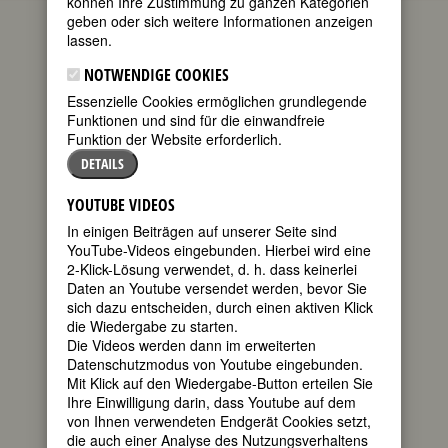
können Ihre Zustimmung zu ganzen Kategorien
die aktuellen Gedenktage bedeutender
geben oder sich weitere Informationen anzeigen
Frauen. Wenn Sie mehr über diese
lassen.
Frauen wissen möchten oder sich über
kommende Gedenktage informieren
NOTWENDIGE COOKIES
wollen, empfehlen wir Ihnen die
Essenzielle Cookies ermöglichen grundlegende
FemBio-Datenbank
.
Funktionen und sind für die einwandfreie
Zum heutigen Datum passen 38
Funktion der Website erforderlich.
Geburtstage
und 37
Todestage
.
DETAILS
GEBURTSTAGE 23.2.2023
YOUTUBE VIDEOS
170. Geburtstag:
Fritzi Mikesch
In einigen Beiträgen auf unserer Seite sind
österreichische Malerin
YouTube-Videos eingebunden. Hierbei wird eine
* 23. Februar 1853 in Wien / Vienna
2-Klick-Lösung verwendet, d. h. dass keinerlei
† 12. März 1891 in Wien / Vienna
Daten an Youtube versendet werden, bevor Sie
sich dazu entscheiden, durch einen aktiven Klick
170. Geburtstag:
Dolores Correa
die Wiedergabe zu starten.
Zapata
Die Videos werden dann im erweiterten
mexikanische Pädagogin
Datenschutzmodus von Youtube eingebunden.
* 23. Februar 1853 in Teapa
Mit Klick auf den Wiedergabe-Button erteilen Sie
Ihre Einwilligung darin, dass Youtube auf dem
160. Geburtstag:
Broncia (Bronislava)
von Ihnen verwendeten Endgerät Cookies setzt,
Koller?Pinell
die auch einer Analyse des Nutzungsverhaltens
deutsche Malerin