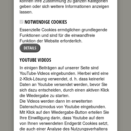
können Ihre Zustimmung zu ganzen Kategorien
die aktuellen Gedenktage bedeutender
geben oder sich weitere Informationen anzeigen
Frauen. Wenn Sie mehr über diese
lassen.
Frauen wissen möchten oder sich über
kommende Gedenktage informieren
NOTWENDIGE COOKIES
wollen, empfehlen wir Ihnen die
Essenzielle Cookies ermöglichen grundlegende
FemBio-Datenbank
.
Funktionen und sind für die einwandfreie
Zum heutigen Datum passen 35
Funktion der Website erforderlich.
Geburtstage
und 27
Todestage
.
DETAILS
GEBURTSTAGE 26.1.2022
YOUTUBE VIDEOS
225. Geburtstag:
Talvj = Therese
In einigen Beiträgen auf unserer Seite sind
Albertine Luise von Jacob von Jacob /
YouTube-Videos eingebunden. Hierbei wird eine
Talvj
2-Klick-Lösung verwendet, d. h. dass keinerlei
deutsche Schriftstellerin, Ethnologin,
Daten an Youtube versendet werden, bevor Sie
Historikerin, Literaturkritikerin
sich dazu entscheiden, durch einen aktiven Klick
* 26. Januar 1797 in Halle
die Wiedergabe zu starten.
† 13. April 1870 in Hamburg
Die Videos werden dann im erweiterten
Details
Datenschutzmodus von Youtube eingebunden.
Fembio
graphie zu Talvj = Therese
Mit Klick auf den Wiedergabe-Button erteilen Sie
Albertine Luise von Jacob von Jacob /
Ihre Einwilligung darin, dass Youtube auf dem
Talvj
von Ihnen verwendeten Endgerät Cookies setzt,
die auch einer Analyse des Nutzungsverhaltens