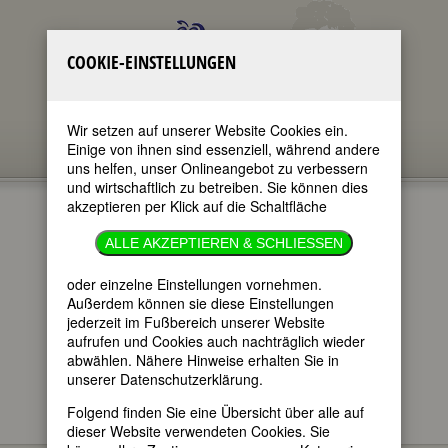
COOKIE-EINSTELLUNGEN
Wir setzen auf unserer Website Cookies ein.
Einige von ihnen sind essenziell, während andere
uns helfen, unser Onlineangebot zu verbessern
und wirtschaftlich zu betreiben. Sie können dies
akzeptieren per Klick auf die Schaltfläche
GEDENKTAGE
ALLE AKZEPTIEREN & SCHLIESSEN
26.1.2022
oder einzelne Einstellungen vornehmen.
Außerdem können sie diese Einstellungen
jederzeit im Fußbereich unserer Website
im ganzen Text
aufrufen und Cookies auch nachträglich wieder
nur in Titeln
abwählen. Nähere Hinweise erhalten Sie in
unserer Datenschutzerklärung.
Folgend finden Sie eine Übersicht über alle auf
dieser Website verwendeten Cookies. Sie
Hier finden Sie - im täglichen Wechsel -