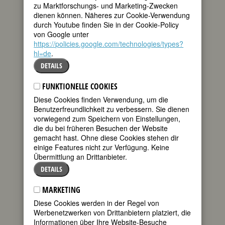
110. Geburtstag:
Cora Baird
zu Marktforschungs- und Marketing-Zwecken
US-amerikanische Puppenspielerin
dienen können. Näheres zur Cookie-Verwendung
* 26. Januar 1912 in New York NY
durch Youtube finden Sie in der Cookie-Policy
† 07. Dezember 1967 in New York NY
von Google unter
Details
https://policies.google.com/technologies/types?
hl=de
.
115. Geburtstag:
Marie Jahoda
DETAILS
österreichische Soziologin
* 26. Januar 1907 in Wien
FUNKTIONELLE COOKIES
† 29. April 2001 in Keymer/Sussex (GB)
Diese Cookies finden Verwendung, um die
Details
Benutzerfreundlichkeit zu verbessern. Sie dienen
Fembio
graphie zu Marie Jahoda
vorwiegend zum Speichern von Einstellungen,
die du bei früheren Besuchen der Website
227. Geburtstag:
Policarpa
gemacht hast. Ohne diese Cookies stehen dir
Salavarrieta, genannt La Pola
einige Features nicht zur Verfügung. Keine
kolumbianische
Übermittlung an Drittanbieter.
Unabhängigkeitskämpferin
DETAILS
* 26. Januar 1795 in Guaduas,
Kolumbien
MARKETING
† 14. November 1817 in Bogota,
Kolumbien
Diese Cookies werden in der Regel von
Fembio
graphie zu Policarpa
Werbenetzwerken von Drittanbietern platziert, die
Salavarrieta, genannt La Pola
Informationen über Ihre Website-Besuche