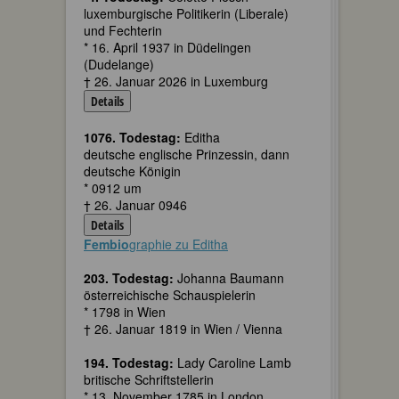
luxemburgische Politikerin (Liberale)
und Fechterin
* 16. April 1937 in Düdelingen
(Dudelange)
† 26. Januar 2026 in Luxemburg
Details
1076. Todestag:
Editha
deutsche englische Prinzessin, dann
deutsche Königin
* 0912 um
† 26. Januar 0946
Details
Fembio
graphie zu Editha
203. Todestag:
Johanna Baumann
österreichische Schauspielerin
* 1798 in Wien
† 26. Januar 1819 in Wien / Vienna
194. Todestag:
Lady Caroline Lamb
britische Schriftstellerin
* 13. November 1785 in London