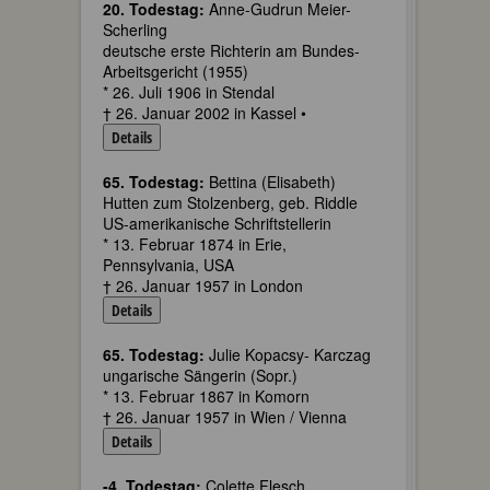
20. Todestag:
Anne-Gudrun Meier-
Scherling
deutsche erste Richterin am Bundes-
Arbeitsgericht (1955)
* 26. Juli 1906 in Stendal
† 26. Januar 2002 in Kassel •
Details
65. Todestag:
Bettina (Elisabeth)
Hutten zum Stolzenberg, geb. Riddle
US-amerikanische Schriftstellerin
* 13. Februar 1874 in Erie,
Pennsylvania, USA
† 26. Januar 1957 in London
Details
65. Todestag:
Julie Kopacsy- Karczag
ungarische Sängerin (Sopr.)
* 13. Februar 1867 in Komorn
† 26. Januar 1957 in Wien / Vienna
Details
-4. Todestag:
Colette Flesch