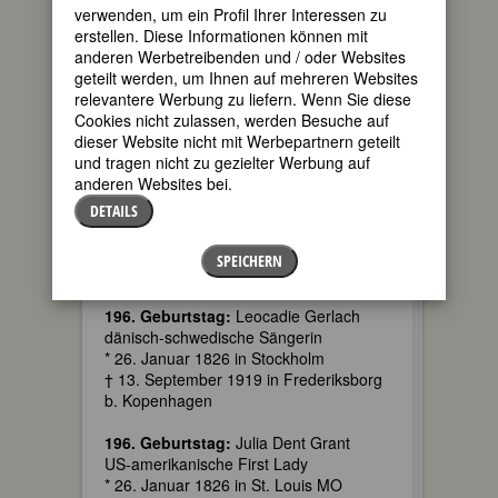
verwenden, um ein Profil Ihrer Interessen zu
218. Geburtstag:
Delphine de Girardin
erstellen. Diese Informationen können mit
französische Schriftstellerin
anderen Werbetreibenden und / oder Websites
* 26. Januar 1804 in Aachen
geteilt werden, um Ihnen auf mehreren Websites
† 29. Juni 1855 in Paris
relevantere Werbung zu liefern. Wenn Sie diese
Details
Cookies nicht zulassen, werden Besuche auf
dieser Website nicht mit Werbepartnern geteilt
211. Geburtstag:
KAROLINE
und tragen nicht zu gezielter Werbung auf
FLIEDNER geb. BERTHEAU
anderen Websites bei.
deutsche Diakonissenmutter
DETAILS
* 26. Januar 1811 in Hamburg
† 15. April 1892 in Monsheim
SPEICHERN
Details
196. Geburtstag:
Leocadie Gerlach
dänisch-schwedische Sängerin
* 26. Januar 1826 in Stockholm
† 13. September 1919 in Frederiksborg
b. Kopenhagen
196. Geburtstag:
Julia Dent Grant
US-amerikanische First Lady
* 26. Januar 1826 in St. Louis MO