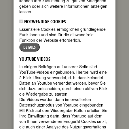
können Ihre Zustimmung zu ganzen Kategorien
die aktuellen Gedenktage bedeutender
geben oder sich weitere Informationen anzeigen
Frauen. Wenn Sie mehr über diese
lassen.
Frauen wissen möchten oder sich über
kommende Gedenktage informieren
NOTWENDIGE COOKIES
wollen, empfehlen wir Ihnen die
Essenzielle Cookies ermöglichen grundlegende
FemBio-Datenbank
.
Funktionen und sind für die einwandfreie
Zum heutigen Datum passen 40
Funktion der Website erforderlich.
Geburtstage
und 27
Todestage
.
DETAILS
GEBURTSTAGE 26.4.2022
YOUTUBE VIDEOS
50. Geburtstag:
Eva Löbau
In einigen Beiträgen auf unserer Seite sind
deutsch-österreichische Schauspielerin
YouTube-Videos eingebunden. Hierbei wird eine
* 26. April 1972 in Waiblingen
2-Klick-Lösung verwendet, d. h. dass keinerlei
Details
Daten an Youtube versendet werden, bevor Sie
sich dazu entscheiden, durch einen aktiven Klick
125. Geburtstag:
Olga Tschechowa
die Wiedergabe zu starten.
(eig. von Knipper- Dolling)
Die Videos werden dann im erweiterten
deutsche Schauspielerin und
Datenschutzmodus von Youtube eingebunden.
Unternehmerin
Mit Klick auf den Wiedergabe-Button erteilen Sie
* 26. April 1897 in Alexandropol
Ihre Einwilligung darin, dass Youtube auf dem
(Kaukasus)
von Ihnen verwendeten Endgerät Cookies setzt,
† 09. März 1980 in München
die auch einer Analyse des Nutzungsverhaltens