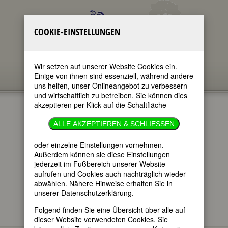
COOKIE-EINSTELLUNGEN
Wir setzen auf unserer Website Cookies ein.
Einige von ihnen sind essenziell, während andere
uns helfen, unser Onlineangebot zu verbessern
und wirtschaftlich zu betreiben. Sie können dies
akzeptieren per Klick auf die Schaltfläche
GEDENKTAGE
ALLE AKZEPTIEREN & SCHLIESSEN
26.4.2022
oder einzelne Einstellungen vornehmen.
Außerdem können sie diese Einstellungen
jederzeit im Fußbereich unserer Website
im ganzen Text
aufrufen und Cookies auch nachträglich wieder
nur in Titeln
abwählen. Nähere Hinweise erhalten Sie in
unserer Datenschutzerklärung.
Folgend finden Sie eine Übersicht über alle auf
dieser Website verwendeten Cookies. Sie
Hier finden Sie - im täglichen Wechsel -