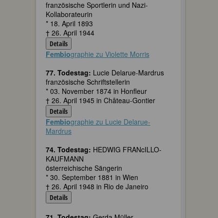
französische Sportlerin und Nazi-
Kollaborateurin
* 18. April 1893
† 26. April 1944
Details
Fembio
graphie zu Violette Morris
77. Todestag:
Lucie Delarue-Mardrus
französische Schriftstellerin
* 03. November 1874 in Honfleur
† 26. April 1945 in Château-Gontier
Details
Fembio
graphie zu Lucie Delarue-
Mardrus
74. Todestag:
HEDWIG FRANcILLO-
KAUFMANN
österreichische Sängerin
* 30. September 1881 in Wien
† 26. April 1948 in Rio de Janeiro
Details
71. Todestag:
Gerda Müller