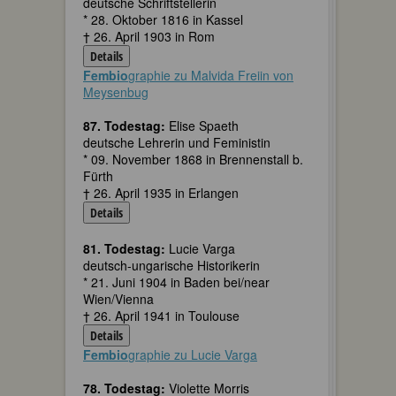
deutsche Schriftstellerin
* 28. Oktober 1816 in Kassel
† 26. April 1903 in Rom
Details
Fembio
graphie zu Malvida Freiin von
Meysenbug
87. Todestag:
Elise Spaeth
deutsche Lehrerin und Feministin
* 09. November 1868 in Brennenstall b.
Fürth
† 26. April 1935 in Erlangen
Details
81. Todestag:
Lucie Varga
deutsch-ungarische Historikerin
* 21. Juni 1904 in Baden bei/near
Wien/Vienna
† 26. April 1941 in Toulouse
Details
Fembio
graphie zu Lucie Varga
78. Todestag:
Violette Morris