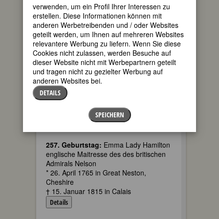
verwenden, um ein Profil Ihrer Interessen zu
85. Geburtstag:
Hannelies Taschau
erstellen. Diese Informationen können mit
deutsche Schriftstellerin
anderen Werbetreibenden und / oder Websites
* 26. April 1937 in Hamburg
geteilt werden, um Ihnen auf mehreren Websites
Details
relevantere Werbung zu liefern. Wenn Sie diese
Cookies nicht zulassen, werden Besuche auf
449. Geburtstag:
Maria von Medici
dieser Website nicht mit Werbepartnern geteilt
französisch-italienische Königin,
und tragen nicht zu gezielter Werbung auf
Regentin und Malerin; Frau von Henri
anderen Websites bei.
IV. Mutter von Louis XIII.
DETAILS
* 26. April 1573 in Florenz/Florence
† 03. Juli 1642 in Köln/Cologne
SPEICHERN
Details
Fembio
graphie zu Maria von Medici
257. Geburtstag:
Emma Lady Hamilton
englische Maitresse des des britischen
Admirals Nelson
* 26. April 1765 in Great Neston,
Cheshire
† 15. Januar 1815 in Calais
Details