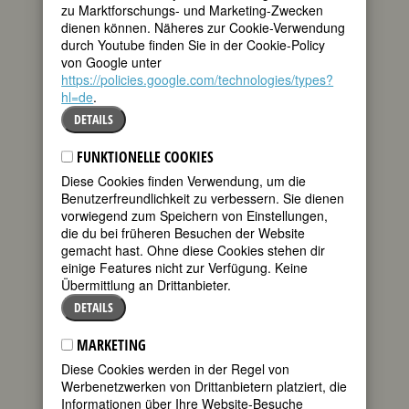
Details
zu Marktforschungs- und Marketing-Zwecken
dienen können. Näheres zur Cookie-Verwendung
durch Youtube finden Sie in der Cookie-Policy
180. Geburtstag:
Pauline Gentzen
von Google unter
deutsche Schriftstellerin
https://policies.google.com/technologies/types?
* 26. April 1842 in Mildstedthof b.
hl=de
Husum
.
† 11. Oktober 1931 in Husum
DETAILS
Details
FUNKTIONELLE COOKIES
140. Geburtstag:
Jessie Redmon
Diese Cookies finden Verwendung, um die
Fauset
Benutzerfreundlichkeit zu verbessern. Sie dienen
amerikanische Schriftstellerin
vorwiegend zum Speichern von Einstellungen,
* 26. April 1882 in Fredericksville, N.J.
die du bei früheren Besuchen der Website
† 30. April 1961 in Philadelphia
gemacht hast. Ohne diese Cookies stehen dir
Details
einige Features nicht zur Verfügung. Keine
Übermittlung an Drittanbieter.
130. Geburtstag:
Adrienne Monnier
DETAILS
französische Schriftstellerin
* 26. April 1892 in Paris
MARKETING
† 19. Juni 1955 in Paris
Diese Cookies werden in der Regel von
Details
Werbenetzwerken von Drittanbietern platziert, die
Fembio
graphie zu Adrienne Monnier
Informationen über Ihre Website-Besuche