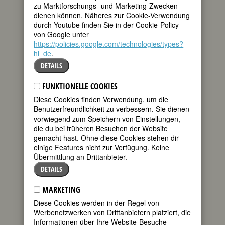
Details
zu Marktforschungs- und Marketing-Zwecken
dienen können. Näheres zur Cookie-Verwendung
durch Youtube finden Sie in der Cookie-Policy
140. Geburtstag:
Ma Rainey, eig.
von Google unter
Gertrude Malissa Nix Pridgett
https://policies.google.com/technologies/types?
amerikanische Bluessängerin
hl=de
* 26. April 1886 in Columbus, GA
.
† 22. Dezember 1939 in Columbus, GA
DETAILS
Details
FUNKTIONELLE COOKIES
120. Geburtstag:
Renate Müller
Diese Cookies finden Verwendung, um die
deutsche Schauspielerin
Benutzerfreundlichkeit zu verbessern. Sie dienen
* 26. April 1906 in München
vorwiegend zum Speichern von Einstellungen,
† 07. Oktober 1937 in Berlin
die du bei früheren Besuchen der Website
Details
gemacht hast. Ohne diese Cookies stehen dir
einige Features nicht zur Verfügung. Keine
205. Geburtstag:
Julie Krafft
Übermittlung an Drittanbieter.
österreichische Bildnismalerin
DETAILS
* 26. April 1821 in Wien / Vienna
† 08. Mai 1903 in Wien / Vienna
MARKETING
Details
Diese Cookies werden in der Regel von
Werbenetzwerken von Drittanbietern platziert, die
105. Geburtstag:
Marga Höffgen
Informationen über Ihre Website-Besuche
deutsche Sängerin (Alt)