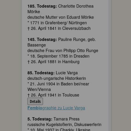
185. Todestag:
Charlotte Dorothea
Mörike
deutsche Mutter von Eduard Mörike
* 1771 in Grafenberg/ Nürtingen
† 26. April 1841 in Cleversulzbach
145. Todestag:
Pauline Runge, geb.
Bassenge
deutsche Frau von Philipp Otto Runge
* 18. September 1785 in Dresden
† 26. April 1881 in Hamburg
85. Todestag:
Lucie Varga
deutsch-ungarische Historikerin
* 21. Juni 1904 in Baden bei/near
Wien/Vienna
† 26. April 1941 in Toulouse
Details
Fembio
graphie zu Lucie Varga
5. Todestag:
Tamara Press
russische Kugelstoßerin, Diskuswerferin
* 10. Mai 1937 in Charkiv, Ukraine