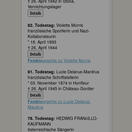
† 26. April 1942 in Izbica,
Vernichtungslager
Details
82. Todestag:
Violette Morris
französische Sportlerin und Nazi-
Kollaborateurin
* 18. April 1893
† 26. April 1944
Details
Fembio
graphie zu Violette Morris
81. Todestag:
Lucie Delarue-Mardrus
französische Schriftstellerin
* 03. November 1874 in Honfleur
† 26. April 1945 in Château-Gontier
Details
Fembio
graphie zu Lucie Delarue-
Mardrus
78. Todestag:
HEDWIG FRANcILLO-
KAUFMANN
österreichische Sängerin