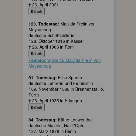
† 26. April 2021
Details
123. Todestag:
Malvida Freiin von
Meysenbug
deutsche Schriftstellerin
* 28. Oktober 1816 in Kassel
† 26. April 1903 in Rom
Details
Fembio
graphie zu Malvida Freiin von
Meysenbug
91. Todestag:
Elise Spaeth
deutsche Lehrerin und Feministin
* 09. November 1868 in Brennenstall b.
Fürth
† 26. April 1935 in Erlangen
Details
84. Todestag:
Käthe Loewenthal
deutsche Malerin; Nazi?Opfer
* 27. März 1878 in Berlin