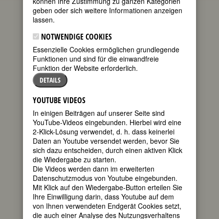
können Ihre Zustimmung zu ganzen Kategorien
die aktuellen Gedenktage bedeutender
geben oder sich weitere Informationen anzeigen
Frauen. Wenn Sie mehr über diese
lassen.
Frauen wissen möchten oder sich über
kommende Gedenktage informieren
NOTWENDIGE COOKIES
wollen, empfehlen wir Ihnen die
Essenzielle Cookies ermöglichen grundlegende
FemBio-Datenbank
.
Funktionen und sind für die einwandfreie
Zum heutigen Datum passen 40
Funktion der Website erforderlich.
Geburtstage
und 27
Todestage
.
DETAILS
GEBURTSTAGE 26.4.2026
YOUTUBE VIDEOS
200. Geburtstag:
Nina Camenisch
In einigen Beiträgen auf unserer Seite sind
Schweizer Sagensammlerin (Bündner
YouTube-Videos eingebunden. Hierbei wird eine
Sagen) und Schriftstellerin
2-Klick-Lösung verwendet, d. h. dass keinerlei
* 26. April 1826 in Sarn, Kanton
Daten an Youtube versendet werden, bevor Sie
Graubünden
sich dazu entscheiden, durch einen aktiven Klick
† 13. Oktober 1912 in ebd.
die Wiedergabe zu starten.
Details
Die Videos werden dann im erweiterten
Datenschutzmodus von Youtube eingebunden.
170. Geburtstag:
Anne Jane Granniss
Mit Klick auf den Wiedergabe-Button erteilen Sie
amerikanische Schriftstellerin
Ihre Einwilligung darin, dass Youtube auf dem
* 26. April 1856 in Berlin, CN
von Ihnen verwendeten Endgerät Cookies setzt,
† 01. Juli 1947 in Plainfield
die auch einer Analyse des Nutzungsverhaltens