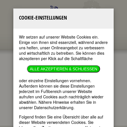
COOKIE-EINSTELLUNGEN
Wir setzen auf unserer Website Cookies ein.
Einige von ihnen sind essenziell, während andere
uns helfen, unser Onlineangebot zu verbessern
und wirtschaftlich zu betreiben. Sie können dies
akzeptieren per Klick auf die Schaltfläche
GEDENKTAGE
ALLE AKZEPTIEREN & SCHLIESSEN
26.4.2026
oder einzelne Einstellungen vornehmen.
Außerdem können sie diese Einstellungen
jederzeit im Fußbereich unserer Website
im ganzen Text
aufrufen und Cookies auch nachträglich wieder
nur in Titeln
abwählen. Nähere Hinweise erhalten Sie in
unserer Datenschutzerklärung.
Folgend finden Sie eine Übersicht über alle auf
dieser Website verwendeten Cookies. Sie
Hier finden Sie - im täglichen Wechsel -