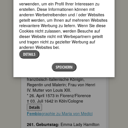
verwenden, um ein Profil Ihrer Interessen zu
* 26. April 1921 in Mülheim/ Ruhr
erstellen. Diese Informationen können mit
† 07. Juli 1995 in Müllheim, Baden
anderen Werbetreibenden und / oder Websites
Details
geteilt werden, um Ihnen auf mehreren Websites
relevantere Werbung zu liefern. Wenn Sie diese
85. Geburtstag:
Regine Hildebrandt
Cookies nicht zulassen, werden Besuche auf
deutsche Politikerin (SPD)
dieser Website nicht mit Werbepartnern geteilt
* 26. April 1941 in Berlin
und tragen nicht zu gezielter Werbung auf
† 26. November 2001 in Berlin-
anderen Websites bei.
Woltersdorf
DETAILS
Details
Fembio
graphie zu Regine Hildebrandt
SPEICHERN
453. Geburtstag:
Maria von Medici
französisch-italienische Königin,
Regentin und Malerin; Frau von Henri
IV. Mutter von Louis XIII.
* 26. April 1573 in Florenz/Florence
† 03. Juli 1642 in Köln/Cologne
Details
Fembio
graphie zu Maria von Medici
261. Geburtstag:
Emma Lady Hamilton