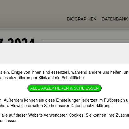
BIOGRAPHIEN
DATENBANK
7.2024
s ein. Einige von ihnen sind essenziell, während andere uns helfen, 
ellen Gedenktage bedeutender Frauen. Wenn Sie mehr über diese Fraue
 dies akzeptieren per Klick auf die Schaltfläche
ge informieren wollen, empfehlen wir Ihnen die
FemBio-Datenbank
.
ALLE AKZEPTIEREN & SCHLIESSEN
24
Todestage
.
n. Außerdem können sie diese Einstellungen jederzeit im Fußbereich u
here Hinweise erhalten Sie in unserer Datenschutzerklärung.
er alle auf dieser Website verwendeten Cookies. Sie können Ihre Zust
en lassen.