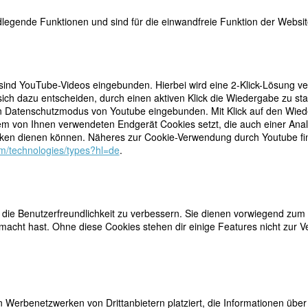
rette Charles
legende Funktionen und sind für die einwandfreie Funktion der Website
 sind YouTube-Videos eingebunden. Hierbei wird eine 2-Klick-Lösung ve
ich dazu entscheiden, durch einen aktiven Klick die Wiedergabe zu sta
n Datenschutzmodus von Youtube eingebunden. Mit Klick auf den Wieder
Java
dem von Ihnen verwendeten Endgerät Cookies setzt, die auch einer Ana
en dienen können. Näheres zur Cookie-Verwendung durch Youtube find
com/technologies/types?hl=de
.
ie Benutzerfreundlichkeit zu verbessern. Sie dienen vorwiegend zum 
K
acht hast. Ohne diese Cookies stehen dir einige Features nicht zur V
ary Nesta Skrine)
 Werbenetzwerken von Drittanbietern platziert, die Informationen üb