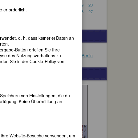
14
15
16
17
18
19
20
 erforderlich.
21
22
23
24
25
26
27
28
29
30
31
VERSCHIEDENES
rwendet, d. h. dass keinerlei Daten an
rten.
gabe-Button erteilen Sie Ihre
Orientalische Shishas
lyse des Nutzungsverhaltens zu
Schönes Ferienapartment in Berlin
en Sie in der Cookie-Policy von
WERBUNG
Speichern von Einstellungen, die du
erfügung. Keine Übermittlung an
er Ihre Website-Besuche verwenden, um