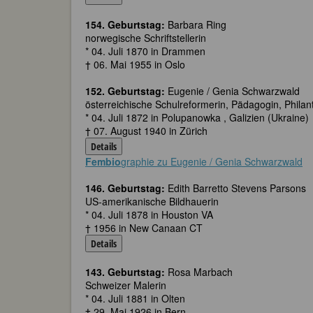
154. Geburtstag:
Barbara Ring
norwegische Schriftstellerin
* 04. Juli 1870 in Drammen
† 06. Mai 1955 in Oslo
152. Geburtstag:
Eugenie / Genia Schwarzwald
österreichische Schulreformerin, Pädagogin, Philan
* 04. Juli 1872 in Polupanowka , Galizien (Ukraine)
† 07. August 1940 in Zürich
Details
Fembio
graphie zu Eugenie / Genia Schwarzwald
146. Geburtstag:
Edith Barretto Stevens Parsons
US-amerikanische Bildhauerin
* 04. Juli 1878 in Houston VA
† 1956 in New Canaan CT
Details
143. Geburtstag:
Rosa Marbach
Schweizer Malerin
* 04. Juli 1881 in Olten
† 29. Mai 1926 in Bern