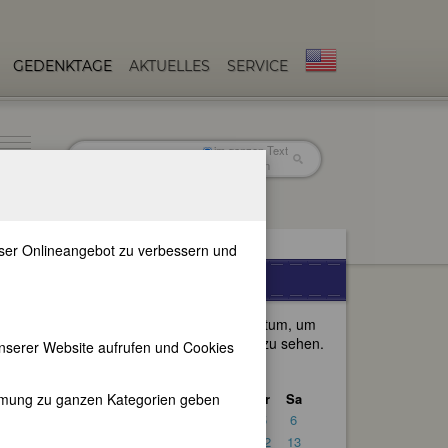
GEDENKTAGE
AKTUELLES
SERVICE
im ganzen Text
nur in Titeln
unser Onlineangebot zu verbessern und
n
GEDENKTAGE
Wählen Sie ein anderes Datum, um
die passenden Gedenktage zu sehen.
nserer Website aufrufen und Cookies
<<
Juli 2024
>>
immung zu ganzen Kategorien geben
So
Mo
Di
Mi
Do
Fr
Sa
1
2
3
4
5
6
7
8
9
10
11
12
13