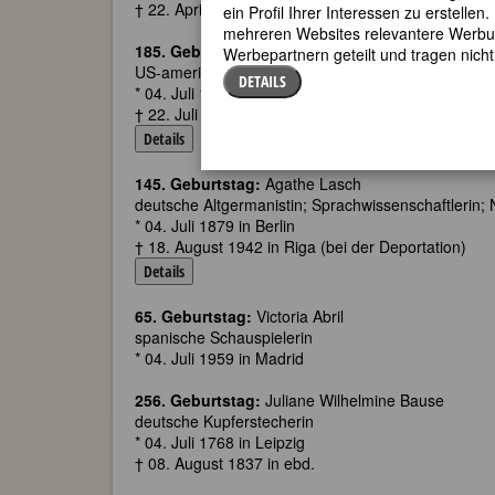
† 22. April 1996 in Ardmore, Cty Waterford
ein Profil Ihrer Interessen zu erstell
mehreren Websites relevantere Werbung
185. Geburtstag:
Helen Stuart Campbell
Werbepartnern geteilt und tragen nich
US-amerikanische Schriftstellerin, Sozialistin
DETAILS
* 04. Juli 1839 in Lockport, NY
† 22. Juli 1918 in Dedham, MA
Details
145. Geburtstag:
Agathe Lasch
deutsche Altgermanistin; Sprachwissenschaftlerin;
* 04. Juli 1879 in Berlin
† 18. August 1942 in Riga (bei der Deportation)
Details
65. Geburtstag:
Victoria Abril
spanische Schauspielerin
* 04. Juli 1959 in Madrid
256. Geburtstag:
Juliane Wilhelmine Bause
deutsche Kupferstecherin
* 04. Juli 1768 in Leipzig
† 08. August 1837 in ebd.