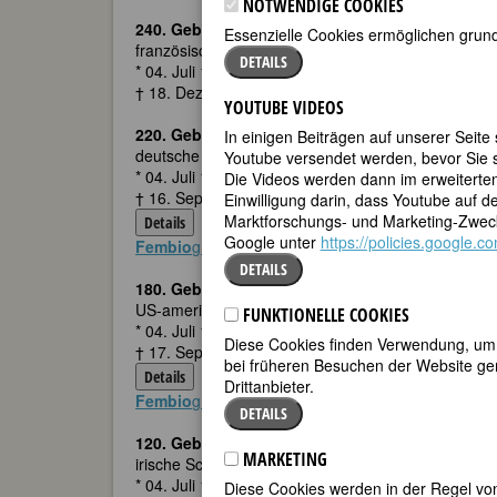
NOTWENDIGE COOKIES
240. Geburtstag:
Julie-Françoise Bouchard des Hé
Essenzielle Cookies ermöglichen grund
französische Schriftstellerin
DETAILS
* 04. Juli 1784 in Paris
† 18. Dezember 1817 in ebd.
YOUTUBE VIDEOS
220. Geburtstag:
Therese von Bacheracht
In einigen Beiträgen auf unserer Seite
deutsche Schriftstellerin
Youtube versendet werden, bevor Sie s
* 04. Juli 1804 in Stuttgart
Die Videos werden dann im erweiterte
† 16. September 1852 in Tjilatjap (heute: Cilacap)/
Einwilligung darin, dass Youtube auf 
Marktforschungs- und Marketing-Zweck
Details
Google unter
https://policies.google.
Fembio
graphie zu Therese von Bacheracht
DETAILS
180. Geburtstag:
Edmonia Lewis
US-amerikanische Bildhauerin
FUNKTIONELLE COOKIES
* 04. Juli 1844 in Greenbush NY
Diese Cookies finden Verwendung, um d
† 17. September 1907 in Hammersmith, London U
bei früheren Besuchen der Website gem
Details
Drittanbieter.
Fembio
graphie zu Edmonia Lewis
DETAILS
120. Geburtstag:
Molly Keane (Ps. M.J. Farrell, M
MARKETING
irische Schriftstellerin
* 04. Juli 1904 in Ballyrankin, Cty Kildare
Diese Cookies werden in der Regel von