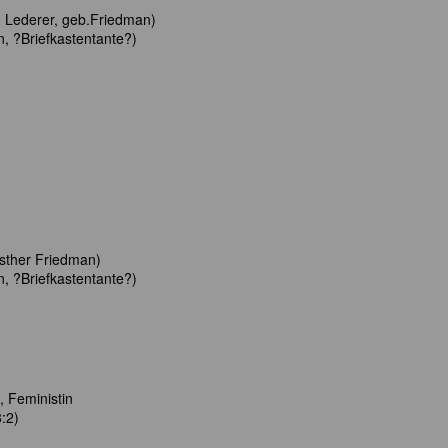
e Lederer, geb.Friedman)
n, ?Briefkastentante?)
Esther Friedman)
n, ?Briefkastentante?)
 Feministin
:2)