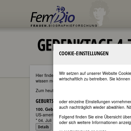
GEDENKTAGE 4.
COOKIE-EINSTELLUNGEN
Wir setzen auf unserer Website Cookie
Hier finden Sie - im täglichen Wechsel - die aktu
wirtschaftlich zu betreiben. Sie können
wissen möchten oder sich über kommende Gedenkta
Zum heutigen Datum passen 35
Geburtstage
und 
GEBURTSTAGE 4.7.2024
oder einzelne Einstellungen vornehme
auch nachträglich wieder abwählen. Nä
100. Geburtstag:
Eva Marie Saint
US-amerikanische Schauspielerin
Folgend finden Sie eine Übersicht üb
* 04. Juli 1924 in Newark, NJ
oder sich weitere Informationen anzeig
Details