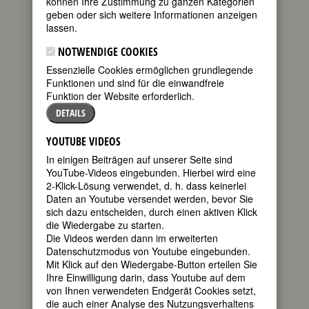
können Ihre Zustimmung zu ganzen Kategorien
die aktuellen Gedenktage bedeutender
geben oder sich weitere Informationen anzeigen
Frauen. Wenn Sie mehr über diese
lassen.
Frauen wissen möchten oder sich über
kommende Gedenktage informieren
NOTWENDIGE COOKIES
wollen, empfehlen wir Ihnen die
Essenzielle Cookies ermöglichen grundlegende
FemBio-Datenbank
.
Funktionen und sind für die einwandfreie
Zum heutigen Datum passen 38
Funktion der Website erforderlich.
Geburtstage
und 26
Todestage
.
DETAILS
GEBURTSTAGE 8.2.2022
YOUTUBE VIDEOS
100. Geburtstag:
ERIKA Burkart
In einigen Beiträgen auf unserer Seite sind
Schweizer Schriftstellerin
YouTube-Videos eingebunden. Hierbei wird eine
* 08. Februar 1922 in Aarau
2-Klick-Lösung verwendet, d. h. dass keinerlei
† 14. April 2010 in Muri
Daten an Youtube versendet werden, bevor Sie
Details
sich dazu entscheiden, durch einen aktiven Klick
die Wiedergabe zu starten.
170. Geburtstag:
Madame Davaine
Die Videos werden dann im erweiterten
französische Frauenrechtlerin
Datenschutzmodus von Youtube eingebunden.
* 08. Februar 1852 in Paris
Mit Klick auf den Wiedergabe-Button erteilen Sie
† nach 1914
Ihre Einwilligung darin, dass Youtube auf dem
Details
von Ihnen verwendeten Endgerät Cookies setzt,
die auch einer Analyse des Nutzungsverhaltens