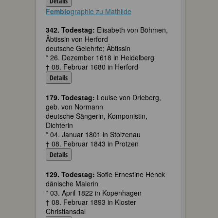
Details
Fembio
graphie zu Mathilde
342. Todestag:
Elisabeth von Böhmen,
Äbtissin von Herford
deutsche Gelehrte; Äbtissin
* 26. Dezember 1618 in Heidelberg
† 08. Februar 1680 in Herford
Details
179. Todestag:
Louise von Drieberg,
geb. von Normann
deutsche Sängerin, Komponistin,
Dichterin
* 04. Januar 1801 in Stolzenau
† 08. Februar 1843 in Protzen
Details
129. Todestag:
Sofie Ernestine Henck
dänische Malerin
* 03. April 1822 in Kopenhagen
† 08. Februar 1893 in Kloster
Christiansdal