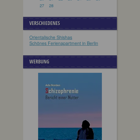
27
28
VERSCHIEDENES
Orientalische Shishas
Schönes Ferienapartment in Berlin
WERBUNG