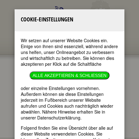
COOKIE-EINSTELLUNGEN
Wir setzen auf unserer Website Cookies ein.
Einige von ihnen sind essenziell, während andere
uns helfen, unser Onlineangebot zu verbessern
und wirtschaftlich zu betreiben. Sie können dies
akzeptieren per Klick auf die Schaltfläche
GEDENKTAGE
ALLE AKZEPTIEREN & SCHLIESSEN
8.2.2022
oder einzelne Einstellungen vornehmen.
Außerdem können sie diese Einstellungen
jederzeit im Fußbereich unserer Website
im ganzen Text
aufrufen und Cookies auch nachträglich wieder
nur in Titeln
abwählen. Nähere Hinweise erhalten Sie in
unserer Datenschutzerklärung.
Folgend finden Sie eine Übersicht über alle auf
dieser Website verwendeten Cookies. Sie
Hier finden Sie - im täglichen Wechsel -