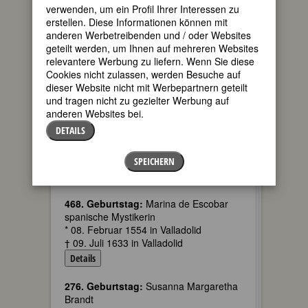
* 08. Februar 1967 in Saskatoon,
verwenden, um ein Profil Ihrer Interessen zu
Saskatchewan, Kanada
erstellen. Diese Informationen können mit
anderen Werbetreibenden und / oder Websites
Details
geteilt werden, um Ihnen auf mehreren Websites
relevantere Werbung zu liefern. Wenn Sie diese
35. Geburtstag:
Carolina Kostner
Cookies nicht zulassen, werden Besuche auf
italienische Eiskunstläuferin
dieser Website nicht mit Werbepartnern geteilt
* 08. Februar 1987 in Bozen
und tragen nicht zu gezielter Werbung auf
Details
anderen Websites bei.
DETAILS
35. Geburtstag:
Lise Davidsen
norwegische Sängerin (Sopran)
* 08. Februar 1987 in Stokke, Norwegen
SPEICHERN
Details
468. Geburtstag:
Marina de Escobar
spanische Mystikerin
* 08. Februar 1554 in Valladolid
† 09. Juli 1633 in Valladolid
Details
276. Geburtstag:
Susanna Margaretha
Brandt