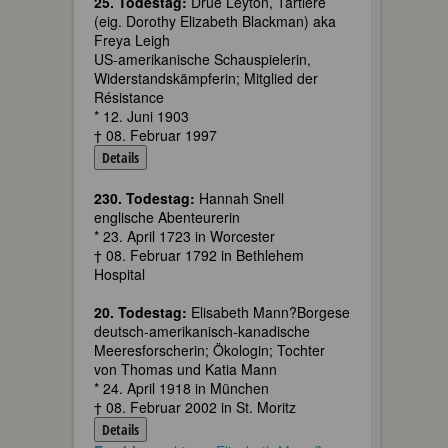
25. Todestag:
Drue Leyton, Tartière
(eig. Dorothy Elizabeth Blackman) aka
Freya Leigh
US-amerikanische Schauspielerin,
Widerstandskämpferin; Mitglied der
Résistance
* 12. Juni 1903
† 08. Februar 1997
Details
230. Todestag:
Hannah Snell
englische Abenteurerin
* 23. April 1723 in Worcester
† 08. Februar 1792 in Bethlehem
Hospital
20. Todestag:
Elisabeth Mann?Borgese
deutsch-amerikanisch-kanadische
Meeresforscherin; Ökologin; Tochter
von Thomas und Katia Mann
* 24. April 1918 in München
† 08. Februar 2002 in St. Moritz
Details