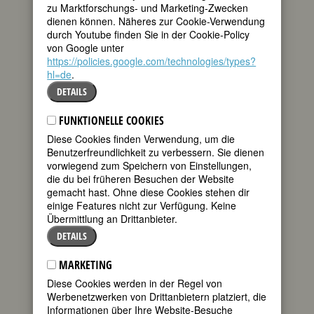
zu Marktforschungs- und Marketing-Zwecken
120. Geburtstag:
Helene Glatzer
dienen können. Näheres zur Cookie-Verwendung
deutsche Kontoristin;
durch Youtube finden Sie in der Cookie-Policy
Widerstandskämpferin
von Google unter
* 08. Februar 1902 in Weinböhla b.
https://policies.google.com/technologies/types?
Dresden
hl=de
† 31. Januar 1935 in Halle,
.
Polizeigefängnis
DETAILS
120. Geburtstag:
ILLA ANDREAE
FUNKTIONELLE COOKIES
deutsche Schriftstellerin
Diese Cookies finden Verwendung, um die
* 08. Februar 1902 in Wolbeck/ Westf.
Benutzerfreundlichkeit zu verbessern. Sie dienen
† 03. Februar 1992 in Bochum
vorwiegend zum Speichern von Einstellungen,
Details
die du bei früheren Besuchen der Website
gemacht hast. Ohne diese Cookies stehen dir
120. Geburtstag:
Lucie Englisch
einige Features nicht zur Verfügung. Keine
deutsche Schauspielerin
Übermittlung an Drittanbieter.
* 08. Februar 1902 in Baden oder
DETAILS
Leesdorf bei Wien
† 12. Oktober 1965 in Erlangen
MARKETING
Details
Diese Cookies werden in der Regel von
55. Geburtstag:
Rachel Cusk
Werbenetzwerken von Drittanbietern platziert, die
kanadisch?britische Schriftstellerin
Informationen über Ihre Website-Besuche