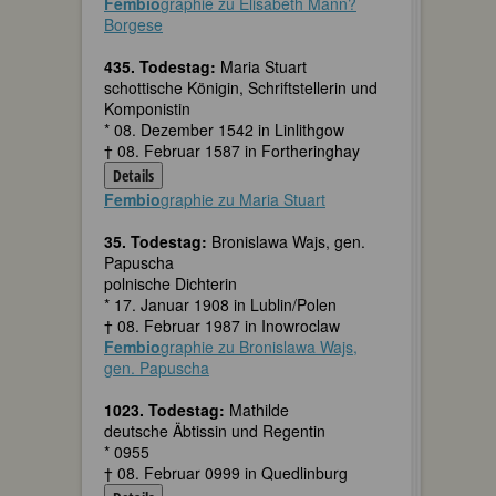
Fembio
graphie zu Elisabeth Mann?
Borgese
435. Todestag:
Maria Stuart
schottische Königin, Schriftstellerin und
Komponistin
* 08. Dezember 1542 in Linlithgow
† 08. Februar 1587 in Fortheringhay
Details
Fembio
graphie zu Maria Stuart
35. Todestag:
Bronislawa Wajs, gen.
Papuscha
polnische Dichterin
* 17. Januar 1908 in Lublin/Polen
† 08. Februar 1987 in Inowroclaw
Fembio
graphie zu Bronislawa Wajs,
gen. Papuscha
1023. Todestag:
Mathilde
deutsche Äbtissin und Regentin
* 0955
† 08. Februar 0999 in Quedlinburg