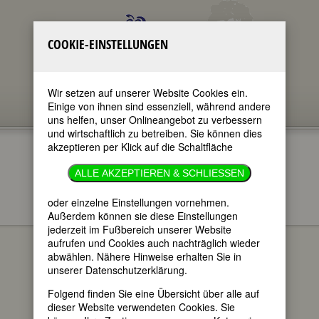
COOKIE-EINSTELLUNGEN
Wir setzen auf unserer Website Cookies ein.
Einige von ihnen sind essenziell, während andere
uns helfen, unser Onlineangebot zu verbessern
und wirtschaftlich zu betreiben. Sie können dies
akzeptieren per Klick auf die Schaltfläche
BÜCHER
ALLE AKZEPTIEREN & SCHLIESSEN
oder einzelne Einstellungen vornehmen.
Außerdem können sie diese Einstellungen
Berühmte Frauen: 300
BÜCHER
jederzeit im Fußbereich unserer Website
Porträts
aufrufen und Cookies auch nachträglich wieder
abwählen. Nähere Hinweise erhalten Sie in
BERÜHMTE FRAUEN: 300
unserer Datenschutzerklärung.
PORTRÄTS
Folgend finden Sie eine Übersicht über alle auf
dieser Website verwendeten Cookies. Sie
Luise F. Pusch
29.01.1999