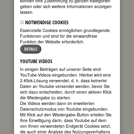
können Ihre Zustimmung zu ganzen Kategorien
Biographien
geben oder sich weitere Informationen anzeigen
Berühmte Frauen
300
lassen.
Frauen
NOTWENDIGE COOKIES
Sprache: Deutsch
Essenzielle Cookies ermöglichen grundlegende
Broschiert - 383 Seiten
Funktionen und sind für die einwandfreie
- Insel, Frankfurt
Funktion der Website erforderlich.
Erscheinungsdatum:
DETAILS
März 1999 Auflage: 5.,
Aufl. ISBN:
YOUTUBE VIDEOS
3458169490
In einigen Beiträgen auf unserer Seite sind
» Bestellinformation
YouTube-Videos eingebunden. Hierbei wird eine
2-Klick-Lösung verwendet, d. h. dass keinerlei
--
Vorwort:
Daten an Youtube versendet werden, bevor Sie
Die Weltgeschichte ist nichts anderes
sich dazu entscheiden, durch einen aktiven Klick
als die Biographie großer Männer.
die Wiedergabe zu starten.
(Thomas Carlyle, 1841)
Die Videos werden dann im erweiterten
Datenschutzmodus von Youtube eingebunden.
Es geht nicht darum, daß die Frauen
Mit Klick auf den Wiedergabe-Button erteilen Sie
noch mehr Leistungen zu erbringen
Ihre Einwilligung darin, dass Youtube auf dem
haben, sondern vielmehr darum, daß
von Ihnen verwendeten Endgerät Cookies setzt,
die Leistungen von Frauen endlich
die auch einer Analyse des Nutzungsverhaltens