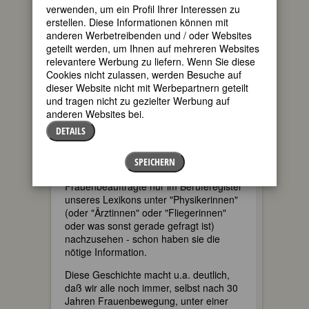
Physikerinnen zurückfaxen. Der
verwenden, um ein Profil Ihrer Interessen zu
Bauausschuß der Stadt wollte nämlich
erstellen. Diese Informationen können mit
vier neue Straßen nach Physikern
anderen Werbetreibenden und / oder Websites
benennen, und sie kämpfte nun um
geteilt werden, um Ihnen auf mehreren Websites
Physikerinnen-Benennung. In der Stadt
relevantere Werbung zu liefern. Wenn Sie diese
gab es unter 280 Straßen bis dahin
Cookies nicht zulassen, werden Besuche auf
keine einzige, die nach einer Frau
dieser Website nicht mit Werbepartnern geteilt
benannt worden war. Anfang 1999 kam
und tragen nicht zu gezielter Werbung auf
die Erfolgsmeldung: Die Straßen wurden
anderen Websites bei.
benannt nach Marie Curie, Agnes
DETAILS
Pockels, Lise Meitner und Maria
Goeppert–Meyer.
SPEICHERN
Bei der nächsten Gelegenheit brauchen
Frauenbeauftragte nur im Beruferegister
unseres Lexikons unter "Physikerinnen"
(oder "Ärztinnen" oder "Fliegerinnen"
oder was sonst gerade gefragt ist)
nachzusehen - schon haben sie die
nötige Information.
Diese Geschichte macht u.a. deutlich,
daß wir alle noch immer, selbst nach 30
Jahren Frauenbewegung, unter einer