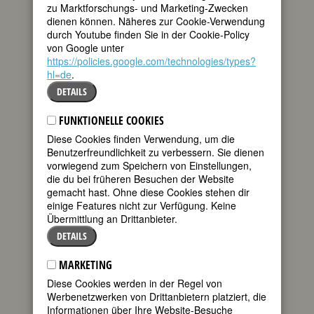
sichtbar gemacht, wahrgenommen und
zu Marktforschungs- und Marketing-Zwecken
erinnert werden. (Rita Süssmuth in einer
dienen können. Näheres zur Cookie-Verwendung
Rede zur Eröffnung der Ausstellung
durch Youtube finden Sie in der Cookie-Policy
"Politeia" im Bonner Frauen–Museum
von Google unter
am 9. November 1998)
https://policies.google.com/technologies/types?
hl=de
.
Frauenemanzipation ist ohne genaue
Kenntnis der Frauengeschichte nicht
DETAILS
möglich. (Gerda Lerner)
FUNKTIONELLE COOKIES
Was wir hier stolz präsentieren, ist das
Diese Cookies finden Verwendung, um die
erste Lexikon bedeutender Frauen aller
Benutzerfreundlichkeit zu verbessern. Sie dienen
Epochen und Länder auf dem heutigen
vorwiegend zum Speichern von Einstellungen,
Stand der Forschung in deutscher
die du bei früheren Besuchen der Website
Sprache.
gemacht hast. Ohne diese Cookies stehen dir
Gibt es nicht schon genug
einige Features nicht zur Verfügung. Keine
Frauenbücher? Wozu denn nun noch
Übermittlung an Drittanbieter.
ein frauenbiographisches Lexikon?
DETAILS
Dazu eine kleine Geschichte, eine von
MARKETING
vielen: Ende 1998 bekam ich (LFP) ein
Fax von der Frauenbeauftragten einer
Diese Cookies werden in der Regel von
norddeutschen Stadt, ich möge ihr bitte
Werbenetzwerken von Drittanbietern platziert, die
umgehend Kurzbiographien von einigen
Informationen über Ihre Website-Besuche