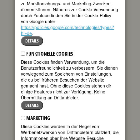
zu Marktforschungs- und Marketing-Zwecken
tweet
der
dienen können. Näheres zur Cookie-Verwendung
erfolgreichsten
durch Youtube finden Sie in der Cookie-Policy
mail
von Google unter
Jugendbuchautorinnen ihrer Zeit. Als sie
https://policies.google.com/technologies/types?
starb, waren ihre Bücher in über einer
hl=de
.
Million Exemplaren verbreitet. Wie so
DETAILS
viele Schriftstellerinnen vor und nach ihr,
erlaubte sie sich das Schreiben als
FUNKTIONELLE COOKIES
Profession erst, als ihr Mann gestorben
und es damit für den Erhalt der Familie
Diese Cookies finden Verwendung, um die
dringend notwendig geworden war.
Benutzerfreundlichkeit zu verbessern. Sie dienen
Diese “ökonomisch-pragmatische”
vorwiegend zum Speichern von Einstellungen,
Schreibmotivation bestimmt denn auch
die du bei früheren Besuchen der Website
Inhalt und Anspruch ihrer Werke.
gemacht hast. Ohne diese Cookies stehen dir
einige Features nicht zur Verfügung. Keine
Annie Fellows' Vater war
Übermittlung an Drittanbieter.
Methodistenpfarrer und starb, als sie
DETAILS
zwei Jahre alt war. Mit 17 Jahren
veröffentlichte sie, von ihrer Mutter dazu
MARKETING
ermutigt, ihr erstes Gedicht. Sie
studierte ein Jahr an der Universität von
Diese Cookies werden in der Regel von
Iowa und arbeitete anschließend drei
Werbenetzwerken von Drittanbietern platziert, die
Jahre als Lehrerin und drei Jahre als
Informationen über Ihre Website-Besuche