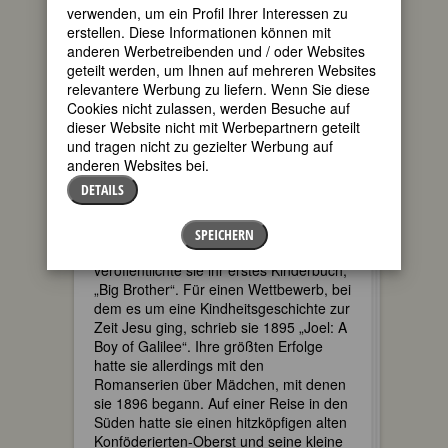
Privatsekretärin.
verwenden, um ein Profil Ihrer Interessen zu
erstellen. Diese Informationen können mit
Nach einer Europareise heiratete sie
anderen Werbetreibenden und / oder Websites
1888 ihren Vetter Will Johnston, einen
geteilt werden, um Ihnen auf mehreren Websites
Witwer mit drei Kindern, der nach vier
relevantere Werbung zu liefern. Wenn Sie diese
Jahren starb. Die junge Witwe war nun
Cookies nicht zulassen, werden Besuche auf
gezwungen, den Lebensunterhalt für
dieser Website nicht mit Werbepartnern geteilt
ihre vierköpfige Familie durch Schreiben
und tragen nicht zu gezielter Werbung auf
zu verdienen, denn eine außerhäusliche
anderen Websites bei.
Tätigkeit kam wegen der Kinder nicht in
DETAILS
Frage. Vorher hatte sie nur hin und
wieder die Geschichten, die sie ihnen zu
erzählen pflegte, für den „Youth's
SPEICHERN
Companion“ aufgeschrieben. 1894
veröffentlichte sie ihr erstes Kinderbuch,
„Big Brother“. Für einen Wettbewerb, bei
dem es um eine Kindheitsgeschichte zur
Zeit Jesu ging, schrieb sie 1895 „Joel: A
Boy of Galilee“. Ihre größten Erfolge
hatte sie allerdings mit den
Romanserien über Mädchen, mit denen
sie 1896 begann. Auf einer Reise in den
Süden hatte sie einen hitzköpfigen alten
Konföderierten-Oberst und seine kleine