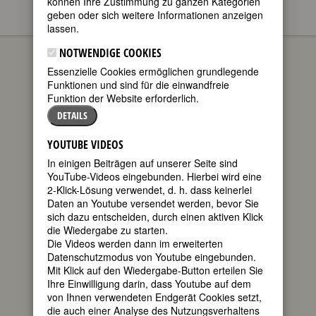
können Ihre Zustimmung zu ganzen Kategorien
geben oder sich weitere Informationen anzeigen
lassen.
Annie Fellows Johnston
BIOGRAPHIEN
NOTWENDIGE COOKIES
geboren am
Essenzielle Cookies ermöglichen grundlegende
15. Mai 1863
Funktionen und sind für die einwandfreie
in Evansville,
Funktion der Website erforderlich.
Indiana
gestorben am
DETAILS
5. Oktober
1931 in
YOUTUBE VIDEOS
Peewee Valley,
In einigen Beiträgen auf unserer Seite sind
Kentucky
YouTube-Videos eingebunden. Hierbei wird eine
2-Klick-Lösung verwendet, d. h. dass keinerlei
US-amerikanische Schriftstellerin
Daten an Youtube versendet werden, bevor Sie
160. Geburtstag am 15. Mai 2023
sich dazu entscheiden, durch einen aktiven Klick
die Wiedergabe zu starten.
Biografie
•
Literatur & Quellen
Die Videos werden dann im erweiterten
Datenschutzmodus von Youtube eingebunden.
BIOGRAFIE
Mit Klick auf den Wiedergabe-Button erteilen Sie
Ihre Einwilligung darin, dass Youtube auf dem
von Ihnen verwendeten Endgerät Cookies setzt,
teilen
Annie Fellows
die auch einer Analyse des Nutzungsverhaltens
Johnston war eine