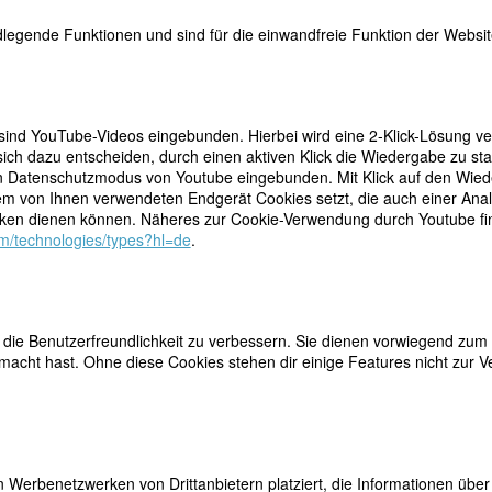
Bildquellen
legende Funktionen und sind für die einwandfreie Funktion der Website
teilen
 sind YouTube-Videos eingebunden. Hierbei wird eine 2-Klick-Lösung ve
chöne Frau im roten Kleid, Zigaretten rauchend, auf
ich dazu entscheiden, durch einen aktiven Klick die Wiedergabe zu sta
tweet
liegend” beschrieb sie ein Freund. Ein anderer sah
n Datenschutzmodus von Youtube eingebunden. Mit Klick auf den Wieder
n großes junges Mädchen mit festem blonden Haar in
dem von Ihnen verwendeten Endgerät Cookies setzt, die auch einer Ana
mail
ines Kornfeldes, von wunderbarer Schönheit, und von
en dienen können. Näheres zur Cookie-Verwendung durch Youtube find
gesslichen Majestät”. Über den vielen
com/technologies/types?hl=de
.
gen ihres Äußeren vergisst man fast, dass die Tochter einer englisch
erin und eines irischen Kavallerie-Offiziers eine professionelle Musikerin
mès wuchs in Paris auf. Wegen ihrer britischen Abstammung war ihr d
 Konservatorium verwehrt, wie sie als Frau auch nicht am Wettbewer
ie Benutzerfreundlichkeit zu verbessern. Sie dienen vorwiegend zum 
 Rome teilnehmen konnte. Sie nahm privaten Unterricht bei César Fran
acht hast. Ohne diese Cookies stehen dir einige Features nicht zur V
rau sang sie bei Soirées mit ihrer vollen Altstimme eigene Lieder. Unter
rern waren Komponisten wie Charles Gounod und Camille Saint-Saëns
aler Georges Clairin, für den sie „mehr eine Göttin als eine Frau” war.
s ihr Name häufig in den Klatschspalten der Presse auftauchte.
ihr nach, Liszt habe ihr den Hof gemacht, und nach dem Tod von Minn
 Werbenetzwerken von Drittanbietern platziert, die Informationen üb