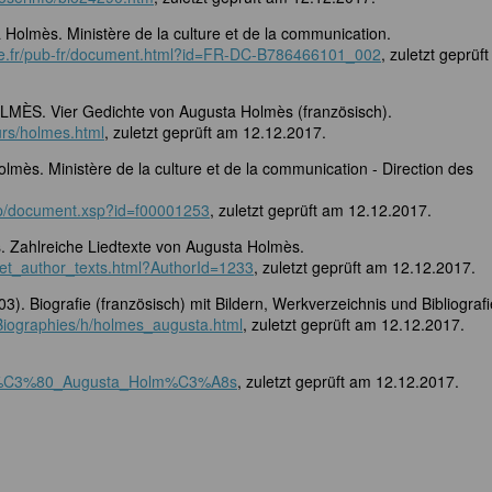
 Holmès. Ministère de la culture et de la communication.
ure.fr/pub-fr/document.html?id=FR-DC-B786466101_002
, zuletzt geprüf
OLMÈS. Vier Gedichte von Augusta Holmès (französisch).
urs/holmes.html
, zuletzt geprüft am 12.12.2017.
lmès. Ministère de la culture et de la communication - Direction des
rasp/document.xsp?id=f00001253
, zuletzt geprüft am 12.12.2017.
 Zahlreiche Liedtexte von Augusta Holmès.
r/get_author_texts.html?AuthorId=1233
, zuletzt geprüft am 12.12.2017.
 Biografie (französisch) mit Bildern, Werkverzeichnis und Bibliografi
/Biographies/h/holmes_augusta.html
, zuletzt geprüft am 12.12.2017.
wiki/%C3%80_Augusta_Holm%C3%A8s
, zuletzt geprüft am 12.12.2017.