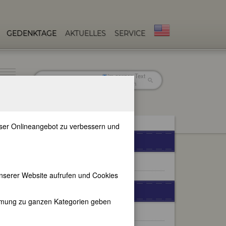
GEDENKTAGE
AKTUELLES
SERVICE
im ganzen Text
nur in Titeln
unser Onlineangebot zu verbessern und
FEMBIO-SPECIALS
Berühmte Komponistinnen
nserer Website aufrufen und Cookies
WEITERE BIOGRAPHIEN
immung zu ganzen Kategorien geben
Gabrielle Duchêne