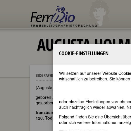
AUGUSTA HOLM
COOKIE-EINSTELLUNGEN
Wir setzen auf unserer Website Cookie
Augusta Holmès
BIOGRAPHIEN
wirtschaftlich zu betreiben. Sie können
(Augusta Mary Anne Holmès; Augusta Mary-Anne P
geboren am 16. Dezember 1847 in Paris
oder einzelne Einstellungen vornehme
gestorben am 28. Januar 1903 in Paris
auch nachträglich wieder abwählen. Nä
französische Komponistin
Folgend finden Sie eine Übersicht üb
120. Todestag am 28. Januar 2023
oder sich weitere Informationen anzeig