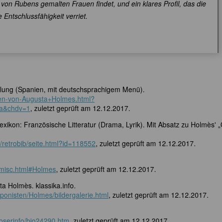
 von Rubens gemalten Frauen findet, und ein klares Profil, das die
e Entschlussfähigkeit verriet.
lung (Spanien, mit deutschsprachigem Menü).
ten-von-Augusta+Holmes.html?
a&chdv=1
, zuletzt geprüft am 12.12.2017.
exikon: Französische Litteratur (Drama, Lyrik). Mit Absatz zu Holmès' 
e/retrobib/seite.html?id=118552
, zuletzt geprüft am 12.12.2017.
k/misc.html#Holmes
, zuletzt geprüft am 12.12.2017.
ta Holmès. klassika.info.
mponisten/Holmes/bildergalerie.html
, zuletzt geprüft am 12.12.2017.
oserinfo/bio24290.htm
, zuletzt geprüft am 12.12.2017.