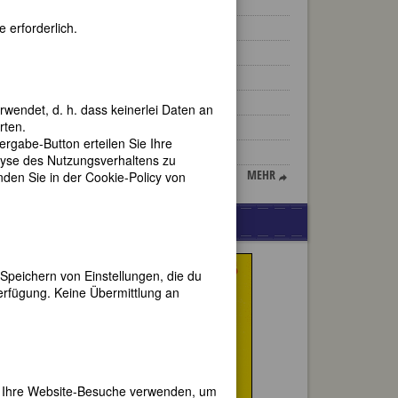
Julia de Burgos
 erforderlich.
Meret Oppenheim
Ulrike von Levetzow
Josefa Forsch
Laura Dahlmeier
rwendet, d. h. dass keinerlei Daten an
rten.
Eudora Welty
gabe-Button erteilen Sie Ihre
Lita Grey Chaplin
lyse des Nutzungsverhaltens zu
MEHR
en Sie in der Cookie-Policy von
en
WERBUNG
 war.
er
b um
Speichern von Einstellungen, die du
ck.
erfügung. Keine Übermittlung an
 Kein
a
er Ihre Website-Besuche verwenden, um