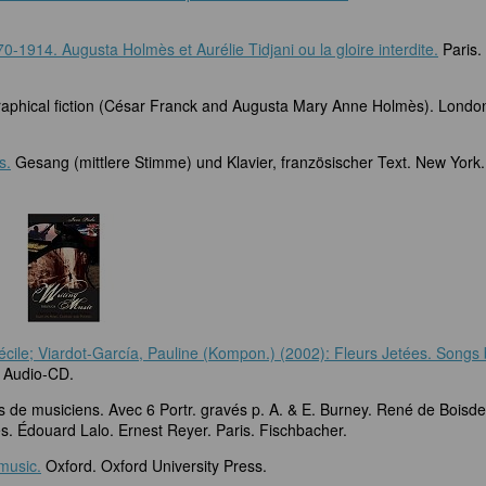
0-1914. Augusta Holmès et Aurélie Tidjani ou la gloire interdite.
Paris.
aphical fiction (César Franck and Augusta Mary Anne Holmès). Londo
s.
Gesang (mittlere Stimme) und Klavier, französischer Text. New York
ile; Viardot-García, Pauline (Kompon.) (2002): Fleurs Jetées. Songs 
1 Audio-CD.
 de musiciens. Avec 6 Portr. gravés p. A. & E. Burney. René de Boisdef
 Édouard Lalo. Ernest Reyer. Paris. Fischbacher.
music.
Oxford. Oxford University Press.