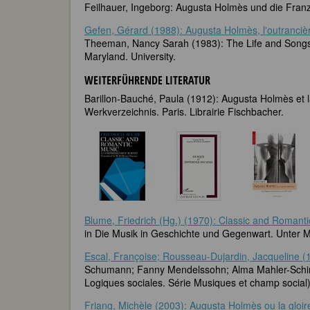
Feilhauer, Ingeborg: Augusta Holmès und die Franz
Gefen, Gérard (1988): Augusta Holmès, l'outranciè
Theeman, Nancy Sarah (1983): The Life and Songs 
Maryland. University.
WEITERFÜHRENDE LITERATUR
Barillon-Bauché, Paula (1912): Augusta Holmès et 
Werkverzeichnis. Paris. Librairie Fischbacher.
Blume, Friedrich (Hg.) (1970): Classic and Romant
in Die Musik in Geschichte und Gegenwart. Unter Mi
Escal, Françoise; Rousseau-Dujardin, Jacqueline (1
Schumann; Fanny Mendelssohn; Alma Mahler-Schindl
Logiques sociales. Série Musiques et champ social)
Friang, Michèle (2003): Augusta Holmès ou la gloir