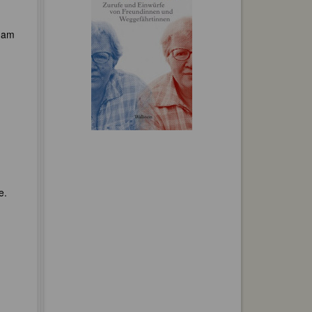
t am
e.