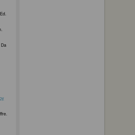
 Ed.
n.
. Da
by
fre.