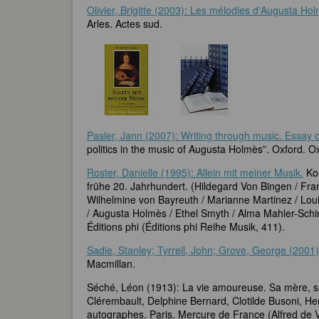
Olivier, Brigitte (2003): Les mélodies d'Augusta Ho
Arles. Actes sud.
Pasler, Jann (2007): Writing through music. Essay on
politics in the music of Augusta Holmès”. Oxford. O
Roster, Danielle (1995): Allein mit meiner Musik.
Kom
frühe 20. Jahrhundert. (Hildegard Von Bingen / Fran
Wilhelmine von Bayreuth / Marianne Martinez / L
/ Augusta Holmès / Ethel Smyth / Alma Mahler-Schind
Éditions phi (Éditions phi Reihe Musik, 411).
Sadie, Stanley; Tyrrell, John; Grove, George (2001
Macmillan.
Séché, Léon (1913): La vie amoureuse. Sa mère, s
Clérembault, Delphine Bernard, Clotilde Busoni, Hen
autographes. Paris. Mercure de France (Alfred de V