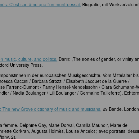
lmès. C'est son âme que l'on montreessai.
Biografie, mit Werkverzeichni
 music, culture, and politics.
Darin: „The ironies of gender, or virility a
xford University Press.
ponistinnen in der europäischen Musikgeschichte. Vom Mittelalter bis
cesca Caccini / Barbara Strozzi / Elisabeth Jacquet de la Guerre /
ouise Farrenc-Dumont / Fanny Hensel-Mendelssohn / Clara Schumann-
ler / Nadia Boulanger / Lili Boulanger / Germaine Tailleferre). Echter
): The new Grove dictionary of music and musicians.
29 Bände. London
a femme. Delphine Gay, Marie Dorval, Camilla Maunoir, Marie de
riette Corkran, Augusta Holmès, Louise Ancelot ; avec portraits, dessi
igny, 2).