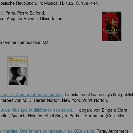
ösische Revolution. In: Musica, H. 43.2, S. 138–144.
re.
Paris. Pierre Belfond.
of Augusta Holmès. Dissertation.
la femme compositeur. Mit
ic music. A comprehensive survey.
Translation of two essays first publi
tarbeit von M. D. Herter Norton. New York. W. W. Norton.
999): Musique et différence des sexes.
Hildegard von Bingen; Clara
er; Augusta Holmès; Ethel Smyth. Paris. L'Harmattan (Collection
.
e interdite. Une femme compositeur au XIXe siècle.
Paris. Autrement