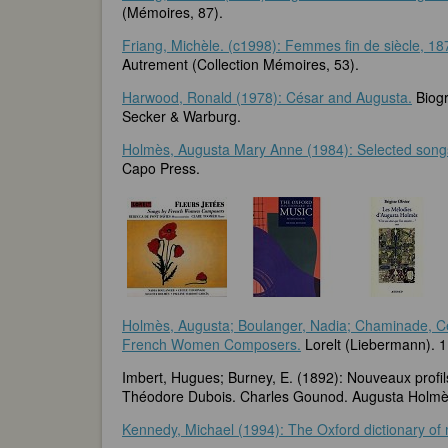
(Mémoires, 87).
Friang, Michèle. (c1998): Femmes fin de siècle, 187
Autrement (Collection Mémoires, 53).
Harwood, Ronald (1978): César and Augusta.
Biogr
Secker & Warburg.
Holmès, Augusta Mary Anne (1984): Selected song
Capo Press.
Holmès, Augusta; Boulanger, Nadia; Chaminade, Céc
French Women Composers.
Lorelt (Liebermann). 
Imbert, Hugues; Burney, E. (1892): Nouveaux profils
Théodore Dubois. Charles Gounod. Augusta Holmès.
Kennedy, Michael (1994): The Oxford dictionary of 