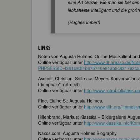
eine Art Grazie, wie man sie bei den
lebhafteste Intelligenz und die größt
(Hughes Imbert)
LINKS
Noten von Augusta Holmes. Online-Musikalienhand
Online verfügbar unter
http://www.di-arezzo.de/No
PHPSESSID=f361b9df4b675740e91ab8c831792c5
Aschoff, Christian: Seite aus Meyers Konversationsl
triomphale”. retro|bib.
Online verfügbar unter
http://www.retrobibliothek.d
Fine, Elaine S.: Augusta Holmes.
Online verfügbar unter
http://www.kith.org/jimmos
Hillenbrand, Markus: Klassika – Bildergalerie Augus
Online verfügbar unter
http://www.klassika.info/Ko
Naxos.com: Augusta Holmes Biography.
Online verfügbar unter
http://www.naxos.com/comp