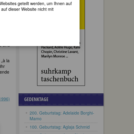
ehrte
 Websites geteilt werden, um Ihnen auf
 war
auf dieser Website nicht mit
hrere
hme
eb und
 „à la
ihr
hende
1996)
GEDENKTAGE
200. Geburtstag: Adelaide Borghi-
Mamo
100. Geburtstag: Aglaja Schmid