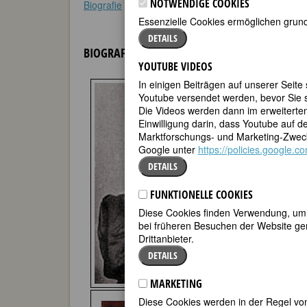
NOTWENDIGE COOKIES
Biografie
•
Zitate
•
Weblinks
•
Literatur & Quellen
•
Essenzielle Cookies ermöglichen grund
DETAILS
BIOGRAFIE
YOUTUBE VIDEOS
In einigen Beiträgen auf unserer Seite
Als „eine s
Youtube versendet werden, bevor Sie s
einem Sofa 
Die Videos werden dann im erweiterte
sie als „ei
Einwilligung darin, dass Youtube auf 
der Farbe e
Marktforschungs- und Marketing-Zweck
einer unver
Google unter
https://policies.google.
Beschreibun
DETAILS
Schriftstell
FUNKTIONELLE COOKIES
Augusta Hol
Zugang zum
Diese Cookies finden Verwendung, um d
den Prix de
bei früheren Besuchen der Website gem
Als junge F
Drittanbieter.
ihren Zuhö
DETAILS
sowie der M
Wunder, das
MARKETING
Man sagte 
Diese Cookies werden in der Regel von