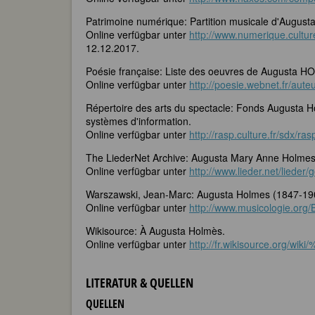
Patrimoine numérique: Partition musicale d'Augusta
Online verfügbar unter
http://www.numerique.cult
12.12.2017.
Poésie française: Liste des oeuvres de Augusta H
Online verfügbar unter
http://poesie.webnet.fr/aute
Répertoire des arts du spectacle: Fonds Augusta Ho
systèmes d'information.
Online verfügbar unter
http://rasp.culture.fr/sdx/
The LiederNet Archive: Augusta Mary Anne Holmes.
Online verfügbar unter
http://www.lieder.net/liede
Warszawski, Jean-Marc: Augusta Holmes (1847-1903).
Online verfügbar unter
http://www.musicologie.org
Wikisource: À Augusta Holmès.
Online verfügbar unter
http://fr.wikisource.org/
LITERATUR & QUELLEN
QUELLEN