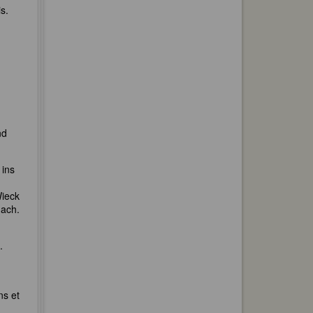
s.
nd
 ins
Wieck
nach.
.
ns et