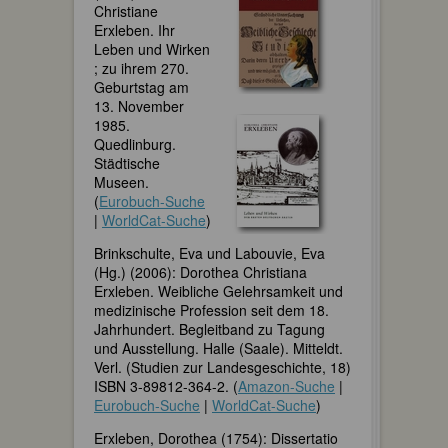
Christiane
Erxleben. Ihr
Leben und Wirken
; zu ihrem 270.
Geburtstag am
13. November
1985.
Quedlinburg.
Städtische
Museen.
(
Eurobuch-Suche
|
WorldCat-Suche
)
Brinkschulte, Eva und Labouvie, Eva
(Hg.) (2006): Dorothea Christiana
Erxleben. Weibliche Gelehrsamkeit und
medizinische Profession seit dem 18.
Jahrhundert. Begleitband zu Tagung
und Ausstellung. Halle (Saale). Mitteldt.
Verl. (Studien zur Landesgeschichte, 18)
ISBN 3-89812-364-2. (
Amazon-Suche
|
Eurobuch-Suche
|
WorldCat-Suche
)
Erxleben, Dorothea (1754): Dissertatio