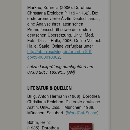
Markau, Kornelia (2006): Dorothea
Christiana Erxleben (1715 - 1762). Die
erste promovierte Ärztin Deutschlands ;
eine Analyse ihrer lateinischen
Promotionsschrift sowie der ersten
deutschen Übersetzung. Univ., Med.
Fak., Diss.—Halle, 2006. Online-Volltext.
Halle, Saale. Online verfügbar unter
http://nbn-resolving.de/urn:nbn🇩🇪
gbv:3-000010362
.
Letzte Linkprüfung durchgeführt am
07.06.2017 18:09:55 (AN)
LITERATUR & QUELLEN
Billig, Anton Hermann (1966): Dorothea
Christiana Erxleben. Die erste deutsche
Ärztin. Univ., Diss.—München, 1966.
München. Schubert. (
WorldCat-Suche
)
Böhm, Heinz
(1985): Dorothea