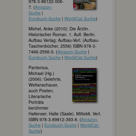
978-3-86122-006-
7. (
Amazon-
Suche
|
Eurobuch-Suche
|
WorldCat-Suche
)
Michel, Anke (2010): Die Ärztin.
Historischer Roman. 1. Aufl. Berlin.
Aufbau Verlag; Aufbau-Verl. (Aufbau-
Taschenbücher, 2556) ISBN 978-3-
7466-2556-0. (
Amazon-Suche
|
Eurobuch-Suche
|
WorldCat-Suche
)
Pantenius,
Michael (Hg.)
(2006): Gelehrte,
Weltanschauer,
auch Poeten.
Literarische
Porträts
berühmter
Hallenser. Halle (Saale). Mitteldt. Verl.
ISBN 978-3-89812-393-8. (
Amazon-
Suche
|
Eurobuch-Suche
|
WorldCat-
Suche
)