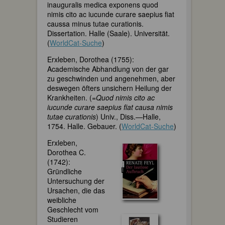
inauguralis medica exponens quod
nimis cito ac iucunde curare saepius fiat
caussa minus tutae curationis.
Dissertation. Halle (Saale). Universität.
(
WorldCat-Suche
)
Erxleben, Dorothea (1755):
Academische Abhandlung von der gar
zu geschwinden und angenehmen, aber
deswegen öfters unsichern Heilung der
Krankheiten. (=
Quod nimis cito ac
iucunde curare saepius fiat causa nimis
tutae curationis
) Univ., Diss.—Halle,
1754. Halle. Gebauer. (
WorldCat-Suche
)
Erxleben,
Dorothea C.
(1742):
Gründliche
Untersuchung der
Ursachen, die das
weibliche
Geschlecht vom
Studieren