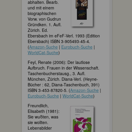
abhalten. Bearb.
und mit einem
biographischen
Vorw. von Gudrun
Gründken. 1. Aufl.
Zürich. Ed.
Ebersbach im eFeF-Verl. 1993 (Edition
Ebersbach) ISBN 3-905493-45-4.
(
Amazon-Suche
|
Eurobuch-Suche
|
WorldCat-Suche
)
Feyl, Renate (2006): Der lautlose
Aufbruch. Frauen in der Wissenschaft.
Taschenbucherstausg., 3. Aufl.
München, Zürich. Diana-Verl. (Heyne-
Bücher : 62, Diana-Taschenbuch, 391)
ISBN 3-453-87820-5. (
Amazon-Suche
|
Eurobuch-Suche
|
WorldCat-Suche
)
Freundlich,
Elisabeth (1981):
Sie wußten, was
sie wollten.
Lebensbilder