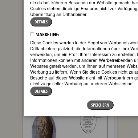
310. Geburtstag am 13. November
die du bei früheren Besuchen der Website gemacht has
2025
Cookies stehen dir einige Features nicht zur Verfügung
Übermittlung an Drittanbieter.
DETAILS
Biografie
•
Zitate
•
Weblinks
•
Literatur &
Quellen
MARKETING
BIOGRAFIE
Diese Cookies werden in der Regel von Werbenetzwer
Drittanbietern platziert, die Informationen über Ihre W
verwenden, um ein Profil Ihrer Interessen zu erstellen.
teilen
Informationen können mit anderen Werbetreibenden un
Websites geteilt werden, um Ihnen auf mehreren Websi
tweet
Werbung zu liefern. Wenn Sie diese Cookies nicht zul
Besuche auf dieser Website nicht mit Werbepartnern ge
mail
nicht zu gezielter Werbung auf anderen Websites bei.
DETAILS
SPEICHERN