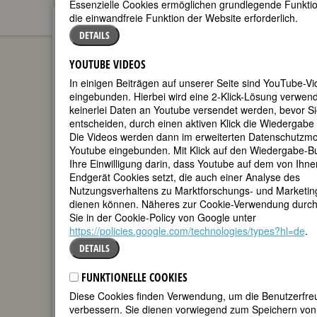
Essenzielle Cookies ermöglichen grundlegende Funktio
die einwandfreie Funktion der Website erforderlich.
Dorothea Christiane
BIOGRAPHIEN
DETAILS
Erxleben
YOUTUBE VIDEOS
(Dorothea
In einigen Beiträgen auf unserer Seite sind YouTube-V
Christiane
eingebunden. Hierbei wird eine 2-Klick-Lösung verwende
Leporin
keinerlei Daten an Youtube versendet werden, bevor Si
entscheiden, durch einen aktiven Klick die Wiedergabe 
Die Videos werden dann im erweiterten Datenschutzm
Youtube eingebunden. Mit Klick auf den Wiedergabe-But
Ihre Einwilligung darin, dass Youtube auf dem von Ihn
Endgerät Cookies setzt, die auch einer Analyse des
Nutzungsverhaltens zu Marktforschungs- und Marketi
dienen können. Näheres zur Cookie-Verwendung durch
Sie in der Cookie-Policy von Google unter
[Geburtsname])
https://policies.google.com/technologies/types?hl=de
.
geboren am 13. November 1715 in
DETAILS
Quedlinburg
gestorben am 13. Juni 1762 in
FUNKTIONELLE COOKIES
Quedlinburg
Diese Cookies finden Verwendung, um die Benutzerfreu
deutsche Ärztin
verbessern. Sie dienen vorwiegend zum Speichern von 