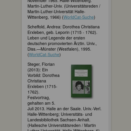
November 1965. Halle-Wittenberg.
Martin-Luther-Univ. (Universitätsreden /
Martin-Luther-Universität Halle-
Wittenberg, 1966) (
WorldCat-Suche
)
Scheffold, Andrea: Dorothea Christiana
Erxleben, geb. Leporin (1715 - 1762).
Leben und Legende der ersten
deutschen promovierten Ärztin. Univ.,
Diss.—Münster (Westfalen), 1995.
(
WorldCat-Suche
)
Steger, Florian
(2013): Ein
Vorbild: Dorothea
Christiana
Erxleben (1715-
1762).
Festvortrag,
gehalten am 5.
Juli 2013. Halle an der Saale. Univ.-Verl.
Halle-Wittenberg; Universitäts- und
Landesbibliothek Sachsen-Anhalt.
(Hallesche Universitätsreden / Martin
Luther Universität, Halle-Wittenberg, 6)