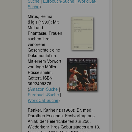
Suche
|
Eurobuch-Suche
|
WorldCat-
Suche
)
Mirus, Helma
(Hg.) (1999): Mit
Mut und
Phantasie. Frauen
suchen ihre
verlorene
Geschichte ; eine
Dokumentation.
Mit einem Vorwort
von Inge Müller.
Rüsselsheim.
Göttert. ISBN
3922499376.
(
Amazon-Suche
|
Eurobuch-Suche
|
WorldCat-Suche
)
Renker, Karlheinz (1966): Dr. med.
Dorothea Erxleben. Festvortrag aus
Anlaß der Feierlichkeiten zur 250.
Wiederkehr ihres Geburtstages am 13.