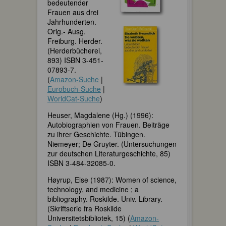
bedeutender
Frauen aus drei
Jahrhunderten.
Orig.- Ausg.
Freiburg. Herder.
(Herderbücherei,
893) ISBN 3-451-
07893-7.
(
Amazon-Suche
|
Eurobuch-Suche
|
WorldCat-Suche
)
Heuser, Magdalene (Hg.) (1996):
Autobiographien von Frauen. Beiträge
zu ihrer Geschichte. Tübingen.
Niemeyer; De Gruyter. (Untersuchungen
zur deutschen Literaturgeschichte, 85)
ISBN 3-484-32085-0.
Høyrup, Else (1987): Women of science,
technology, and medicine ; a
bibliography. Roskilde. Univ. Library.
(Skriftserie fra Roskilde
Universitetsbibliotek, 15) (
Amazon-