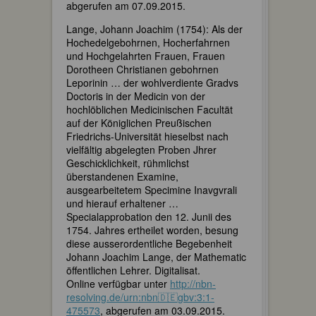
abgerufen am 07.09.2015.
Lange, Johann Joachim (1754): Als der
Hochedelgebohrnen, Hocherfahrnen
und Hochgelahrten Frauen, Frauen
Dorotheen Christianen gebohrnen
Leporinin … der wohlverdiente Gradvs
Doctoris in der Medicin von der
hochlöblichen Medicinischen Facultät
auf der Königlichen Preußischen
Friedrichs-Universität hieselbst nach
vielfältig abgelegten Proben Jhrer
Geschicklichkeit, rühmlichst
überstandenen Examine,
ausgearbeitetem Specimine Inavgvrali
und hierauf erhaltener …
Specialapprobation den 12. Junii des
1754. Jahres ertheilet worden, besung
diese ausserordentliche Begebenheit
Johann Joachim Lange, der Mathematic
öffentlichen Lehrer. Digitalisat.
Online verfügbar unter
http://nbn-
resolving.de/urn:nbn🇩🇪gbv:3:1-
475573
, abgerufen am 03.09.2015.