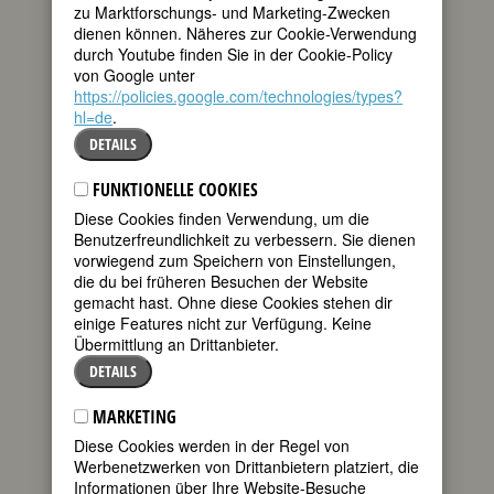
tweet
wollen, gehen Sie
zu Marktforschungs- und Marketing-Zwecken
nach Hannover“,
dienen können. Näheres zur Cookie-Verwendung
riet ihr 1920 der
mail
durch Youtube finden Sie in der Cookie-Policy
von Google unter
Schauspielerkollege Paul Wegener. Sie
https://policies.google.com/technologies/types?
schloss dennoch den Vertrag ab und
hl=de
.
stand 51 Jahre lang auf den
DETAILS
hannoverschen Bühnen. Das dortige
Publikum, über das sie sagte, es sei
oft
etwas stur, aber anhänglich, treu und
FUNKTIONELLE COOKIES
herzlich,
sah sie in unzähligen Rollen.
Diese Cookies finden Verwendung, um die
Sie war immer freundlich, gute Laune
Benutzerfreundlichkeit zu verbessern. Sie dienen
verbreitend, fleißig, von preußischer
vorwiegend zum Speichern von Einstellungen,
Disziplin – schon bei der ersten Probe
die du bei früheren Besuchen der Website
erschien sie mit dem fertig gelernten
gemacht hast. Ohne diese Cookies stehen dir
Text. Das allerdings machte sie nicht
einige Features nicht zur Verfügung. Keine
unbedingt beliebt in Bühnenkreisen.
Übermittlung an Drittanbieter.
Zwar heißt es,
in Hannover an der Leine
DETAILS
haben die Mädchen schöne Beine
, aber
es waren nicht nur ihre hübschen,
MARKETING
schlanken Beine - von denen ein Kritiker
der Wochenzeitung „Die Zeit“ noch 1951
Diese Cookies werden in der Regel von
schwärmte - die ihre Karriere
Werbenetzwerken von Drittanbietern platziert, die
begründeten. Ihr Debüt gab sie, blond
Informationen über Ihre Website-Besuche