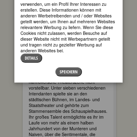
und schlank, als jugendliche
verwenden, um ein Profil Ihrer Interessen zu
Salondame in der Komödie „Schlemihl“
erstellen. Diese Informationen können mit
von Alexander Zinn, dem zweiten Stück
anderen Werbetreibenden und / oder Websites
dieses Autors, das inzwischen
geteilt werden, um Ihnen auf mehreren Websites
vollständig vergessen ist. In Kritiken
relevantere Werbung zu liefern. Wenn Sie diese
wurden ihr
außergewöhnliche
Cookies nicht zulassen, werden Besuche auf
Sicherheit, lebendiges Temperament,
dieser Website nicht mit Werbepartnern geteilt
großer Nuancenreichtum in Spiel und
und tragen nicht zu gezielter Werbung auf
Sprache
bescheinigt.
Alles das mag uns
anderen Websites bei.
noch oft zu Gute kommen
, so las man
DETAILS
weiter!
Fridel Mumme schrieb
SPEICHERN
Theatergeschichte, ohne sie ist die
hannoversche Theaterszene nicht
vorstellbar. Unter sieben verschiedenen
Intendanten spielte sie an den
städtischen Bühnen, im Landes- und
Staatstheater und gehörte zum
Stammensemble des Schauspielhauses.
Ihr großes Talent ermöglichte es ihr im
Laufe von mehr als einem halben
Jahrhundert von der Munteren und
Naiven, über die Sentimentale, die