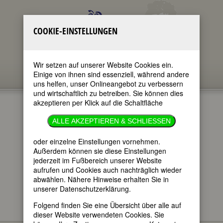
COOKIE-EINSTELLUNGEN
Wir setzen auf unserer Website Cookies ein.
Einige von ihnen sind essenziell, während andere
uns helfen, unser Onlineangebot zu verbessern
und wirtschaftlich zu betreiben. Sie können dies
akzeptieren per Klick auf die Schaltfläche
FRIDEL
ALLE AKZEPTIEREN & SCHLIESSEN
MUMME
oder einzelne Einstellungen vornehmen.
Außerdem können sie diese Einstellungen
jederzeit im Fußbereich unserer Website
im ganzen Text
aufrufen und Cookies auch nachträglich wieder
nur in Titeln
abwählen. Nähere Hinweise erhalten Sie in
unserer Datenschutzerklärung.
Folgend finden Sie eine Übersicht über alle auf
dieser Website verwendeten Cookies. Sie
Fridel (Frida) Mumme
BIOGRAPHIEN