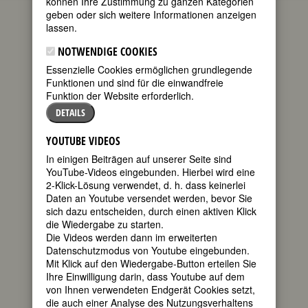
können Ihre Zustimmung zu ganzen Kategorien
geben oder sich weitere Informationen anzeigen
geboren am
lassen.
22. März 1898
in Hannover
NOTWENDIGE COOKIES
gestorben am
Essenzielle Cookies ermöglichen grundlegende
13. Februar
Funktionen und sind für die einwandfreie
1983 in
Funktion der Website erforderlich.
Hannover
DETAILS
deutsche
YOUTUBE VIDEOS
In einigen Beiträgen auf unserer Seite sind
YouTube-Videos eingebunden. Hierbei wird eine
Schauspielerin
2-Klick-Lösung verwendet, d. h. dass keinerlei
125. Geburtstag am 22. März 2023
Daten an Youtube versendet werden, bevor Sie
sich dazu entscheiden, durch einen aktiven Klick
die Wiedergabe zu starten.
Biografie
•
Literatur & Quellen
Die Videos werden dann im erweiterten
Datenschutzmodus von Youtube eingebunden.
BIOGRAFIE
Mit Klick auf den Wiedergabe-Button erteilen Sie
Ihre Einwilligung darin, dass Youtube auf dem
teilen
„Wenn Sie keine
von Ihnen verwendeten Endgerät Cookies setzt,
Karriere machen
die auch einer Analyse des Nutzungsverhaltens