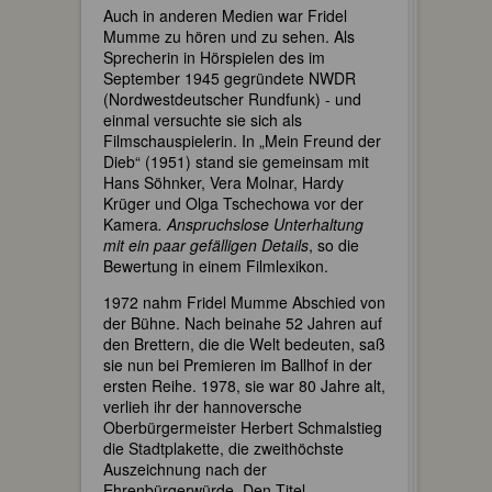
Auch in anderen Medien war Fridel
Mumme zu hören und zu sehen. Als
Sprecherin in Hörspielen des im
September 1945 gegründete NWDR
(Nordwestdeutscher Rundfunk) - und
einmal versuchte sie sich als
Filmschauspielerin. In „Mein Freund der
Dieb“ (1951) stand sie gemeinsam mit
Hans Söhnker, Vera Molnar, Hardy
Krüger und Olga Tschechowa vor der
Kamera
. Anspruchslose Unterhaltung
mit ein paar gefälligen Details
, so die
Bewertung in einem Filmlexikon.
1972 nahm Fridel Mumme Abschied von
der Bühne. Nach beinahe 52 Jahren auf
den Brettern, die die Welt bedeuten, saß
sie nun bei Premieren im Ballhof in der
ersten Reihe. 1978, sie war 80 Jahre alt,
verlieh ihr der hannoversche
Oberbürgermeister Herbert Schmalstieg
die Stadtplakette, die zweithöchste
Auszeichnung nach der
Ehrenbürgerwürde. Den Titel