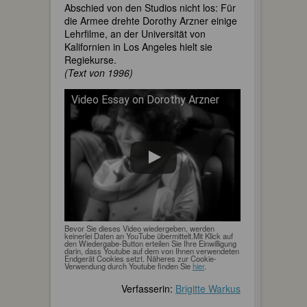
Abschied von den Studios nicht los: Für
die Armee drehte Dorothy Arzner einige
Lehrfilme, an der Universität von
Kalifornien in Los Angeles hielt sie
Regiekurse.
(Text von 1996)
Video Essay on Dorothy Arzner
Bevor Sie dieses Video wiedergeben, werden
keinerlei Daten an YouTube übermittelt.Mit Klick auf
den Wiedergabe-Button erteilen Sie Ihre Einwilligung
darin, dass Youtube auf dem von Ihnen verwendeten
Endgerät Cookies setzt. Näheres zur Cookie-
Verwendung durch Youtube finden Sie
hier
.
Verfasserin:
Brigitte Warkus