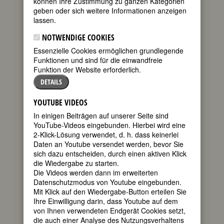
können Ihre Zustimmung zu ganzen Kategorien
geben oder sich weitere Informationen anzeigen
(Dorothy
lassen.
Emma Arzner)
NOTWENDIGE COOKIES
geboren am 3.
Essenzielle Cookies ermöglichen grundlegende
Januar 1897 in
Funktionen und sind für die einwandfreie
San Francisco
Funktion der Website erforderlich.
gestorben
am 1. Oktober
DETAILS
1979 in La
Quinta,
YOUTUBE VIDEOS
Kalifornien
In einigen Beiträgen auf unserer Seite sind
US-
YouTube-Videos eingebunden. Hierbei wird eine
2-Klick-Lösung verwendet, d. h. dass keinerlei
amerikanische Filmregisseurin
Daten an Youtube versendet werden, bevor Sie
45. Todestag am 1. Oktober 2024
sich dazu entscheiden, durch einen aktiven Klick
die Wiedergabe zu starten.
Biografie
•
Zitate
•
Literatur & Quellen
Die Videos werden dann im erweiterten
Datenschutzmodus von Youtube eingebunden.
BIOGRAFIE
Mit Klick auf den Wiedergabe-Button erteilen Sie
Ihre Einwilligung darin, dass Youtube auf dem
von Ihnen verwendeten Endgerät Cookies setzt,
teilen
7332 Spielfilme
die auch einer Analyse des Nutzungsverhaltens
produzierten die