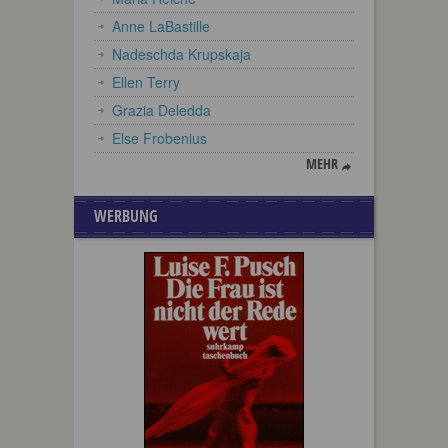
Anne LaBastille
Nadeschda Krupskaja
Ellen Terry
Grazia Deledda
Else Frobenius
MEHR
WERBUNG