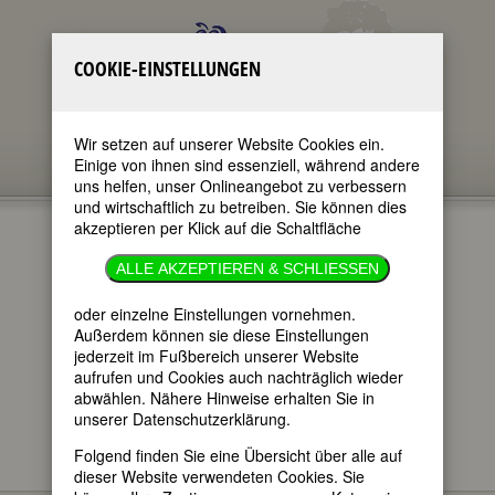
COOKIE-EINSTELLUNGEN
Wir setzen auf unserer Website Cookies ein.
Einige von ihnen sind essenziell, während andere
uns helfen, unser Onlineangebot zu verbessern
und wirtschaftlich zu betreiben. Sie können dies
akzeptieren per Klick auf die Schaltfläche
DOROTHY
ALLE AKZEPTIEREN & SCHLIESSEN
ARZNER
oder einzelne Einstellungen vornehmen.
Außerdem können sie diese Einstellungen
jederzeit im Fußbereich unserer Website
im ganzen Text
aufrufen und Cookies auch nachträglich wieder
nur in Titeln
abwählen. Nähere Hinweise erhalten Sie in
unserer Datenschutzerklärung.
Folgend finden Sie eine Übersicht über alle auf
dieser Website verwendeten Cookies. Sie
Dorothy Arzner
BIOGRAPHIEN