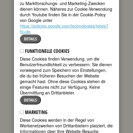
zu Marktforschungs- und Marketing-Zwecken
tweet
großen
dienen können. Näheres zur Cookie-Verwendung
Hollywood-Studios
durch Youtube finden Sie in der Cookie-Policy
in den 30 Jahren
mail
von Google unter
von 1949 bis
https://policies.google.com/technologies/types?
1979. 7332 mal wurde ein Name auf der
hl=de
.
Rückenlehne des Regiesessels
DETAILS
angebracht. Nur 14mal stand da der
Name einer Frau – in 30 langen Jahren
führten weniger als ein Fünftel eines
FUNKTIONELLE COOKIES
Prozents Frauen Regie bei einem
Diese Cookies finden Verwendung, um die
Spielfilm!
Benutzerfreundlichkeit zu verbessern. Sie dienen
vorwiegend zum Speichern von Einstellungen,
In der halb so langen Spanne Zeit vom
die du bei früheren Besuchen der Website
ersten längeren Stummfilm 1912 bis zu
gemacht hast. Ohne diese Cookies stehen dir
den ersten Tonfilmen um 1928 waren es
einige Features nicht zur Verfügung. Keine
doppelt so viele Frauen, die in Amerika
Übermittlung an Drittanbieter.
bewiesen hatten, dass der Regiesessel
durchaus nicht der angestammte
DETAILS
Sitzplatz von Männern sein mußte. Zu
ihnen gehörte Dorothy Arzner, und wie
MARKETING
viele andere damals in den Kinderjahren
Diese Cookies werden in der Regel von
des Films war sie 1919 eher zufällig in
Werbenetzwerken von Drittanbietern platziert, die
den Studios der späteren Paramount
Informationen über Ihre Website-Besuche