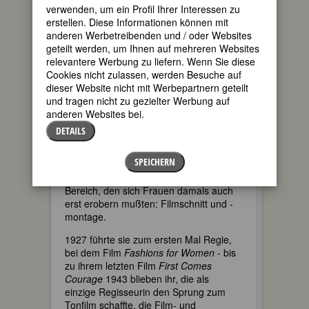
gelandet.
verwenden, um ein Profil Ihrer Interessen zu
erstellen. Diese Informationen können mit
Viele junge Frauen, die wie sie dort vor
anderen Werbetreibenden und / oder Websites
der Schreibmaschine saßen und
geteilt werden, um Ihnen auf mehreren Websites
Manuskripte abtippten, träumten von
relevantere Werbung zu liefern. Wenn Sie diese
der Karriere als umschwärmte
Cookies nicht zulassen, werden Besuche auf
Schauspielerin an der Seite eines
dieser Website nicht mit Werbepartnern geteilt
Filmgotts wie Rodolfo Valentino ... Auch
und tragen nicht zu gezielter Werbung auf
Dorothy Arzner hatte einen Traum, ihr
anderen Websites bei.
Traumziel aber war der Regiesessel.
DETAILS
Sieben Jahre brauchte sie, um dieses
Ziel zu erreichen. Sie arbeitete als
SPEICHERN
Scriptgirl, schrieb Drehbücher. Vor allem
aber wurde sie Meisterin in einem
Bereich, den sich Frauen damals auch
erst erobern mußten: Filmschnitt und -
montage.
1927 führte sie zum ersten Mal Regie,
bei dem Film
Fashions for Women
- bis
zu ihrem letzten Film
First Comes
Courage
1943 blieben ihr, die als
einzige Regisseurin den Sprung zum
Tonfilm schaffte, die Film- und