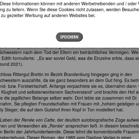
ucht hatte, sie bei der Universitätsleitung zu entlasten. (Freund 2023)
en. Diese Informationen können mit anderen Werbetreibenden und / oder
wald ihr Studium fortsetzen, wo sie 1916 ihre Dissertation unter dem Tit
 zu liefern. Wenn Sie diese Cookies nicht zulassen, werden Besuche 
recht“ verfasste.
t zu gezielter Werbung auf anderen Websites bei.
g an der Universität Jena nicht nur von der Universität verwiesen, so
eingewiesen. Einer gemeinsamen Freundin gelang es unter Angabe eines
entführen“. (Freund 2021)
SPEICHERN
 Beziehung mit einer Frau und gestand ihr in ihrem Testament nur noch
er Schwestern nach dem Tod der Eltern ein beträchtliches Vermögen. Wie
Edith formulierte: „Es war soviel Geld, was die Einzelne erbte, dass si
Freund 2021).
chloss Rittergut Brettin im Bezirk Brandenburg hingegen ging in den
e Schwestern auszahlte, da sie ganz besonders an dem Gut hing. Es bet
and- bzw. Forstwirtschaft. Anfangs verpachtete sie es, übernahm dann
it Klugheit und selbsterworbenem Sachverstand“ und brachte den Hof a
e die jagdlichen Belange selber wahr. Dort lebte sie zusammen mit Dr.
rnahm. Sie pflegten Freundschaften mit Frauen mit „hohem geistigen 
lly Steger, die auf dem Gutshof ihren Kopf in Ton modelliert hat.
Leben der Renée von Catte
, der deutlich autobiografische Züge aufwei
nen und Verwandten als „Renée“ ansprechen ließ. In diesem beschreib
m Berlin der Jahrhundertwende. Diese lehnt die konventionelle Frauenr
iebesbeziehung. Dieser Roman, der 1985 vom Daphne Verlag in einer