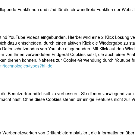
legende Funktionen und sind für die einwandfreie Funktion der Website
 sind YouTube-Videos eingebunden. Hierbei wird eine 2-Klick-Lösung ve
ich dazu entscheiden, durch einen aktiven Klick die Wiedergabe zu sta
n Datenschutzmodus von Youtube eingebunden. Mit Klick auf den Wieder
teilen
rn am 14. Oktober 1882 in Berlin geboren. Ihre Eltern
dem von Ihnen verwendeten Endgerät Cookies setzt, die auch einer Ana
 Gisbert von Bonin, Rittergutsbesitzer und
tweet
en dienen können. Näheres zur Cookie-Verwendung durch Youtube find
n von Hurter. Deren erster Ehemann war nach vier
com/technologies/types?hl=de
.
der Heyde wuchs bei den Großeltern auf.
mail
der Familie erwartet wurde – eine Ehe ein: die älteste
atete und als Schriftstellerin
Maria von Gneisenau
bekannt wurde, so
in.
ie Benutzerfreundlichkeit zu verbessern. Sie dienen vorwiegend zum 
eitet, das sie am humanistischen Gymnasium in Jena bestand. Anschlie
acht hast. Ohne diese Cookies stehen dir einige Features nicht zur V
5 erst eine Beziehung mit der Schriftstellerin Toni Schwabe, die
erließ, später mit der rheinischen Fabrikantentochter Erna Schill-Kräm
udiums kennengelernt hatte. Die beiden Frauen wurden 1912 aufgrun
 Universität Jena kam Elsa von Bonin durch ihre Abmeldung zuvor,
 Werbenetzwerken von Drittanbietern platziert, die Informationen üb