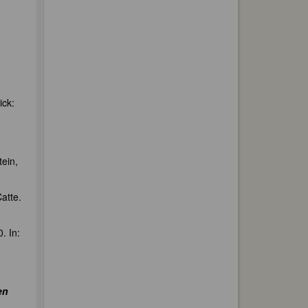
ick:
tein,
atte.
. In:
en