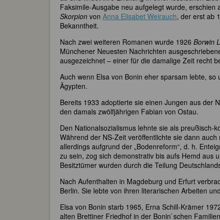
Faksimile-Ausgabe neu aufgelegt wurde, erschien 
Skorpion
von
Anna Elisabet Weirauch
, der erst ab 
Bekanntheit.
Nach zwei weiteren Romanen wurde 1926
Borwin 
Münchener Neuesten Nachrichten ausgeschriebene
ausgezeichnet – einer für die damalige Zeit rech
Auch wenn Elsa von Bonin eher sparsam lebte, so u
Ägypten.
Bereits 1933 adoptierte sie einen Jungen aus der Na
den damals zwölfjährigen Fabian von Ostau.
Den Nationalsozialismus lehnte sie als preußisch-kon
Während der NS-Zeit veröffentlichte sie dann auch 
allerdings aufgrund der „Bodenreform“, d. h. Enteign
zu sein, zog sich demonstrativ bis aufs Hemd aus u
Besitztümer wurden durch die Teilung Deutschlands 
Nach Aufenthalten in Magdeburg und Erfurt verbrac
Berlin. Sie lebte von ihren literarischen Arbeiten 
Elsa von Bonin starb 1965, Erna Schill-Krämer 19
alten Brettiner Friedhof in der Bonin`schen Familie