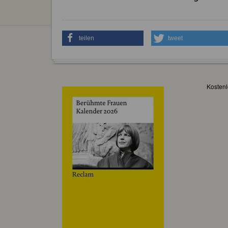
teilen
tweet
Kostenl