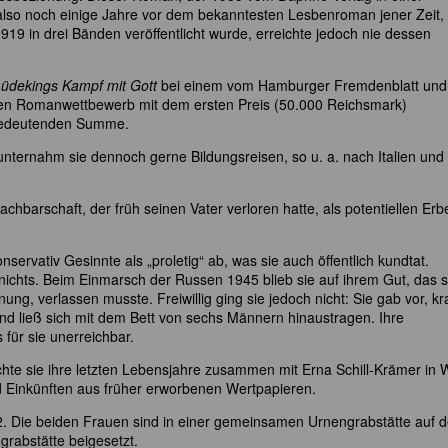
also noch einige Jahre vor dem bekanntesten Lesbenroman jener Zeit,
1919 in drei Bänden veröffentlicht wurde, erreichte jedoch nie dessen
Lüdekings Kampf mit Gott
bei einem vom Hamburger Fremdenblatt und
n Romanwettbewerb mit dem ersten Preis (50.000 Reichsmark)
t bedeutenden Summe.
nternahm sie dennoch gerne Bildungsreisen, so u. a. nach Italien und
chbarschaft, der früh seinen Vater verloren hatte, als potentiellen Erb
servativ Gesinnte als „proletig“ ab, was sie auch öffentlich kundtat.
nichts. Beim Einmarsch der Russen 1945 blieb sie auf ihrem Gut, das s
ung, verlassen musste. Freiwillig ging sie jedoch nicht: Sie gab vor, k
nd ließ sich mit dem Bett von sechs Männern hinaustragen. Ihre
für sie unerreichbar.
hte sie ihre letzten Lebensjahre zusammen mit Erna Schill-Krämer in 
und Einkünften aus früher erworbenen Wertpapieren.
72. Die beiden Frauen sind in einer gemeinsamen Urnengrabstätte auf 
ngrabstätte beigesetzt.