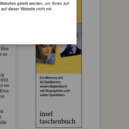
 Sie
 Websites geteilt werden, um Ihnen auf
el
auf dieser Website nicht mit
ndern
 den
 Elsa
e es
rug
 1933
uf ein
 Erna
und
st
t
olle