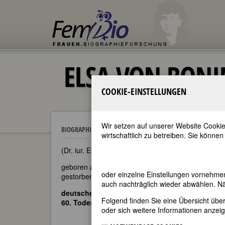
ELSA VON BONI
COOKIE-EINSTELLUNGEN
Wir setzen auf unserer Website Cookie
Elsa von Bonin
BIOGRAPHIEN
wirtschaftlich zu betreiben. Sie können
(Dr. iur. Elsa Jutta Rosalie von Bonin, Elsa von Boni
geboren am 14. Oktober 1882 in Berlin
oder einzelne Einstellungen vornehme
gestorben am 17. Juni 1965 in Berlin
auch nachträglich wieder abwählen. Nä
deutsche Schriftstellerin und Juristin
Folgend finden Sie eine Übersicht üb
60. Todestag am 17. Juni 2025
oder sich weitere Informationen anzeig