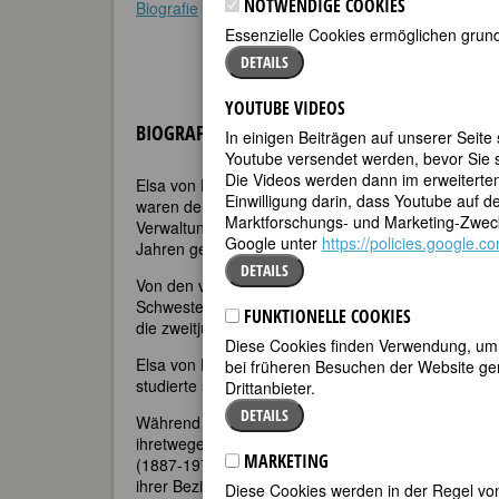
NOTWENDIGE COOKIES
Biografie
•
Zitate
•
Weblinks
•
Literatur & Quellen
Essenzielle Cookies ermöglichen grund
DETAILS
YOUTUBE VIDEOS
BIOGRAFIE
In einigen Beiträgen auf unserer Seite
Youtube versendet werden, bevor Sie s
Die Videos werden dann im erweiterte
Elsa von Bonin wurde als jüngste von vier Schweste
Einwilligung darin, dass Youtube auf 
waren der Königlich Preußische Kammerherr Dr. jur.
Marktforschungs- und Marketing-Zweck
Verwaltungsjurist, und Maria von Bonin, geb. Freii
Google unter
https://policies.google.
Jahren gestorben, der gemeinsame Sohn Karl von 
DETAILS
Von den vier Schwestern gingen nur zwei – wie von 
Schwester, die Friedrich August Graf Gneisenau heir
FUNKTIONELLE COOKIES
die zweitjüngste Olga. Edith von Bonin wurde Maler
Diese Cookies finden Verwendung, um d
Elsa von Bonin wurde privat auf das Abitur vorber
bei früheren Besuchen der Website gem
studierte sie Jura in Jena und Berlin.
Drittanbieter.
DETAILS
Während ihres Studiums hatte Elsa von Bonin ab 190
ihretwegen die Schriftstellerin
Sophie Hoechstetter
v
MARKETING
(1887-1972), die sie während des gemeinsamen St
ihrer Beziehung denunziert. Einem Verweis von der
Diese Cookies werden in der Regel von