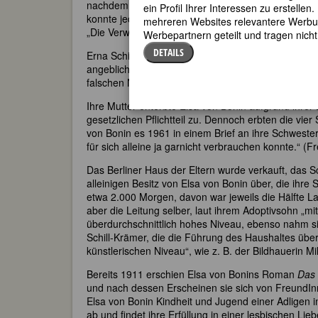
nachdem ihre ältere Schwester Edith vergeblich vers
ein Profil Ihrer Interessen zu erstell
konnte jedoch ihr Studium an der Universität Greifs
mehreren Websites relevantere Werbung
„Die Verwertbarkeit des Motivs im materiellen Straf
Werbepartnern geteilt und tragen nich
DETAILS
Erna Schill-Krämer wurde aufgrund der Denunzierun
angeblich „zu ihrem Schutz“ in eine Irrenanstalt 
falschen Namens sie dort zu besuchen und sie zu „
Ihre Mutter enterbte Elsa von Bonin aufgrund ihrer
gesetzlichen Pflichtteil zu. Dennoch erbten die vi
von Bonin es 1961 in einem Brief an ihre Schwester 
für sich alleine ja garnicht verbrauchen konnte.“ (
Das Berliner Haus der Eltern wurde verkauft, das S
alleinigen Besitz von Elsa von Bonin über, die ihr
etwa 2.000 Morgen, davon war jeweils die Hälfte L
aber die Leitung selber, laut ihrem Adoptivsohn „m
überdurchschnittlich hohes Niveau, ebenso nahm si
Schill-Krämer, die die Führung des Haushaltes übe
künstlerischen Niveau“, wie z. B. der Bildhauerin Mi
Bereits 1911 erschien Elsa von Bonins Roman
Das 
und nach dessen Erscheinen sie sich von FreundIn
Elsa von Bonin Kindheit und Jugend einer Adligen i
ab und findet ihre Erfüllung in einer lesbischen L