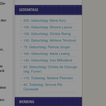
Der
GEDENKTAGE
 den
200. Geburtstag: Marie Kurz
100. Geburtstag: Simone Lacour
100. Geburtstag: Christa Reinig
100. Geburtstag: Adriena ?imotová
75. Geburtstag: Patricia Jünger
en,
160. Geburtstag: Adele Lewing
140. Geburtstag: Inez Milholland
ie
90. Geburtstag: Christa de Carouge
rank
(eig. Furrer)
110. Todestag: Nielsine Petersen
40. Todestag: Simone Plé-
West-
Caussade
dem
WERBUNG