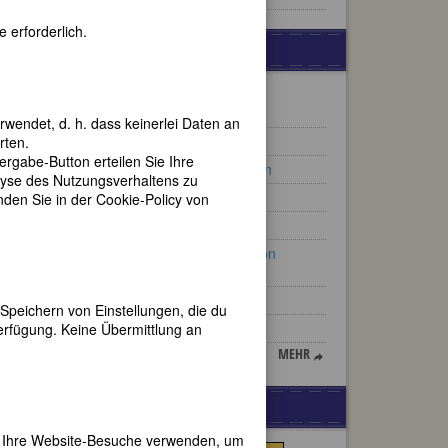
 erforderlich.
WEITERE BIOGRAPHIEN
Melitta Gräfin Schenk von
Stauffenberg, geb. Schiller
rwendet, d. h. dass keinerlei Daten an
Hildegard Hamm-Brücher
rten.
gabe-Button erteilen Sie Ihre
Jeannette Pickering Rankin
lyse des Nutzungsverhaltens zu
Elly Ney
en Sie in der Cookie-Policy von
Luise Egloff
Adelheid Amalie Fürstin von
Gallitzin
wie
Luise Adolpha Le Beau
Speichern von Einstellungen, die du
ßend
Henriëtte Bosmans
erfügung. Keine Übermittlung an
MEHR
er
WERBUNG
d
er Ihre Website-Besuche verwenden, um