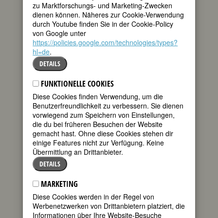
BIOGRAFIE
zu Marktforschungs- und Marketing-Zwecken
dienen können. Näheres zur Cookie-Verwendung
“Ohne ihre
teilen
durch Youtube finden Sie in der Cookie-Policy
Propaganda der
von Google unter
Tat wären die
https://policies.google.com/technologies/types?
tweet
Hörsäle der
hl=de
.
Universitäten den
Frauen sicherlich
mail
DETAILS
noch viel länger
verschlossen geblieben.“
FUNKTIONELLE COOKIES
Agnes Bluhm,
Jahrbuch der deutschen
Diese Cookies finden Verwendung, um die
Frauenbewegung 1914
Benutzerfreundlichkeit zu verbessern. Sie dienen
vorwiegend zum Speichern von Einstellungen,
Emilie Lehmus besuchte zunächst eine
die du bei früheren Besuchen der Website
private höhere Töchterschule in Fürth,
gemacht hast. Ohne diese Cookies stehen dir
studierte ein Jahr lang in Paris
einige Features nicht zur Verfügung. Keine
Französisch und bestand 1863 die
Übermittlung an Drittanbieter.
Prüfung in Schwabach für Musik mit der
DETAILS
Note “vorzüglich.” Bis 1870 arbeitete sie
als Lehrerin für Französisch und Musik
MARKETING
am “Marienstift” in Fürth.
Diese Cookies werden in der Regel von
Motiviert durch Henriette Hirschfeld
Werbenetzwerken von Drittanbietern platziert, die
(1834–1911), die erste approbierte und
Informationen über Ihre Website-Besuche