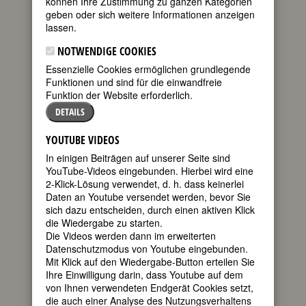
können Ihre Zustimmung zu ganzen Kategorien
geben oder sich weitere Informationen anzeigen
(Dr. Emilie
lassen.
Lehmus)
NOTWENDIGE COOKIES
geboren am
Essenzielle Cookies ermöglichen grundlegende
30. August
Funktionen und sind für die einwandfreie
1841 in
Funktion der Website erforderlich.
Fürth/Bayern
gestorben am
DETAILS
27. Oktober
1932 in
YOUTUBE VIDEOS
Gräfenberg bei
In einigen Beiträgen auf unserer Seite sind
Nürnberg
Stadtarchiv Fürth
YouTube-Videos eingebunden. Hierbei wird eine
Erste deutsche Studentin der Medizin
2-Klick-Lösung verwendet, d. h. dass keinerlei
im WS 1870 in Zürich. Privatpraxis
Daten an Youtube versendet werden, bevor Sie
und Poliklinik für Frauen in Berlin
sich dazu entscheiden, durch einen aktiven Klick
1876-1900.
die Wiedergabe zu starten.
NEU AUF FEMBIO.ORG. FemBiografie
Die Videos werden dann im erweiterten
von Gaby Franger.
Datenschutzmodus von Youtube eingebunden.
Mit Klick auf den Wiedergabe-Button erteilen Sie
Ihre Einwilligung darin, dass Youtube auf dem
Biografie
•
Literatur & Quellen
von Ihnen verwendeten Endgerät Cookies setzt,
die auch einer Analyse des Nutzungsverhaltens