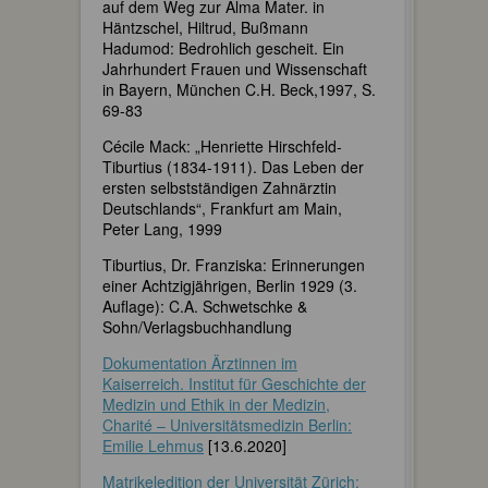
auf dem Weg zur Alma Mater. in
Häntzschel, Hiltrud, Bußmann
Hadumod: Bedrohlich gescheit. Ein
Jahrhundert Frauen und Wissenschaft
in Bayern, München C.H. Beck,1997, S.
69-83
Cécile Mack: „Henriette Hirschfeld-
Tiburtius (1834-1911). Das Leben der
ersten selbstständigen Zahnärztin
Deutschlands“, Frankfurt am Main,
Peter Lang, 1999
Tiburtius, Dr. Franziska: Erinnerungen
einer Achtzigjährigen, Berlin 1929 (3.
Auflage): C.A. Schwetschke &
Sohn/Verlagsbuchhandlung
Dokumentation Ärztinnen im
Kaiserreich. Institut für Geschichte der
Medizin und Ethik in der Medizin,
Charité – Universitätsmedizin Berlin:
Emilie Lehmus
[13.6.2020]
Matrikeledition der Universität Zürich: