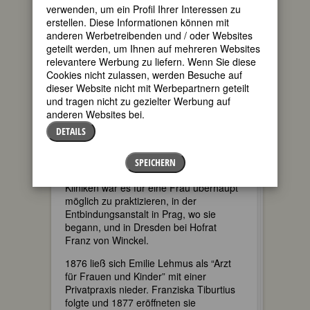
promovierte Zahnärztin in Deutschland,
verwenden, um ein Profil Ihrer Interessen zu
Aktivistin für die Rechte der Frauen auf
erstellen. Diese Informationen können mit
akademische Bildung, beschloss sie
anderen Werbetreibenden und / oder Websites
Medizin zu studieren. Im
geteilt werden, um Ihnen auf mehreren Websites
Wintersemester 1870 schrieb sie sich
relevantere Werbung zu liefern. Wenn Sie diese
als erste deutsche Studentin an der
Cookies nicht zulassen, werden Besuche auf
jungen Universität in Zürich in Medizin
dieser Website nicht mit Werbepartnern geteilt
ein. Mit
Franziska Tiburtius
, die dort ein
und tragen nicht zu gezielter Werbung auf
Jahr später ihr Medizinstudium
anderen Websites bei.
aufnahm, begann eine lebenslange
DETAILS
Freundschaft und Zusammenarbeit.
Sie promovierte in ihrem 9. Semester
SPEICHERN
mit summa cum laude. Nur an zwei
Kliniken war es für eine Frau überhaupt
möglich zu praktizieren, in der
Entbindungsanstalt in Prag, wo sie
begann, und in Dresden bei Hofrat
Franz von Winckel.
1876 ließ sich Emilie Lehmus als “Arzt
für Frauen und Kinder” mit einer
Privatpraxis nieder. Franziska Tiburtius
folgte und 1877 eröffneten sie