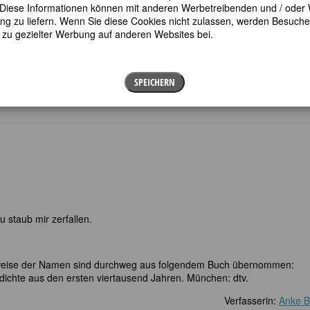
en. Diese Informationen können mit anderen Werbetreibenden und / oder
 zu liefern. Wenn Sie diese Cookies nicht zulassen, werden Besuche 
t zu gezielter Werbung auf anderen Websites bei.
SPEICHERN
zu staub mir zerfallen.
bweise der Namen sind durchweg aus folgendem Buch übernommen:
dichte aus den ersten viertausend Jahren. München: dtv.
Verfasserin:
Anke 