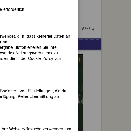
Fiorenza Cossotto
 erforderlich.
Hélène Boucher
Elisabeth von Belgien
MEHR
rwendet, d. h. dass keinerlei Daten an
rten.
WERBUNG
gabe-Button erteilen Sie Ihre
lyse des Nutzungsverhaltens zu
en Sie in der Cookie-Policy von
uss
gab
aus
hr
Speichern von Einstellungen, die du
erfügung. Keine Übermittlung an
ter
Frau.
n
er Ihre Website-Besuche verwenden, um