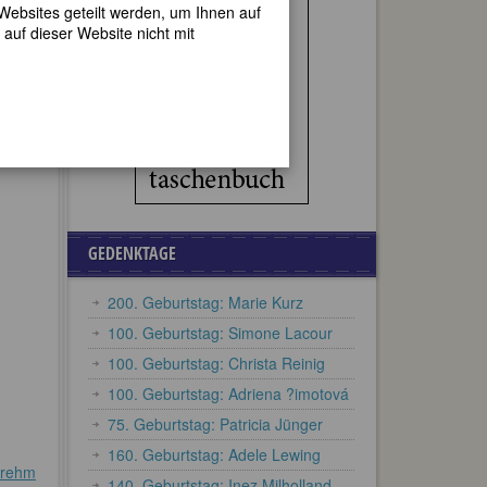
 Websites geteilt werden, um Ihnen auf
auf dieser Website nicht mit
GEDENKTAGE
200. Geburtstag: Marie Kurz
100. Geburtstag: Simone Lacour
100. Geburtstag: Christa Reinig
100. Geburtstag: Adriena ?imotová
75. Geburtstag: Patricia Jünger
160. Geburtstag: Adele Lewing
Brehm
140. Geburtstag: Inez Milholland