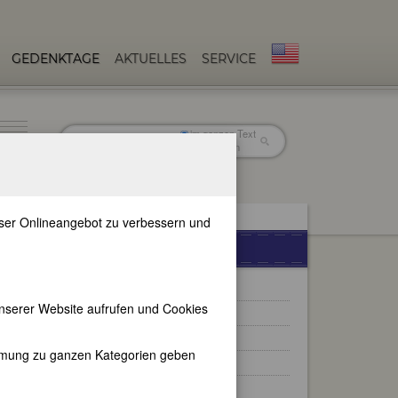
GEDENKTAGE
AKTUELLES
SERVICE
im ganzen Text
nur in Titeln
unser Onlineangebot zu verbessern und
WEITERE BIOGRAPHIEN
Fannie Bloomfield Zeisler
nserer Website aufrufen und Cookies
Luise Zietz
Johanna Kinkel
immung zu ganzen Kategorien geben
Christl-Marie Schultes
Andreas Burnier