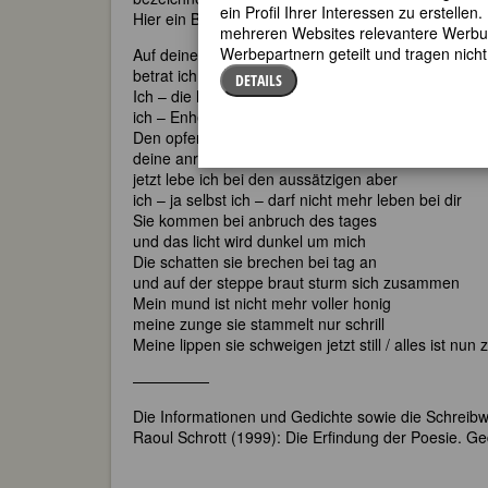
ein Profil Ihrer Interessen zu erstell
Hier ein Beispiel von Enheduannas Dichtung*:
mehreren Websites relevantere Werbung
Werbepartnern geteilt und tragen nich
Auf deinen ruf hin
betrat ich früher den heiligen kreis
DETAILS
Ich – die hohe Priesterin
ich – Enheduanna
Den opferkorb trug ich voll korn
deine anrufung trug ich auf den lippen
jetzt lebe ich bei den aussätzigen aber
ich – ja selbst ich – darf nicht mehr leben bei dir
Sie kommen bei anbruch des tages
und das licht wird dunkel um mich
Die schatten sie brechen bei tag an
und auf der steppe braut sturm sich zusammen
Mein mund ist nicht mehr voller honig
meine zunge sie stammelt nur schrill
Meine lippen sie schweigen jetzt still / alles ist nun 
—————
Die Informationen und Gedichte sowie die Schrei
Raoul Schrott (1999): Die Erfindung der Poesie. Ge