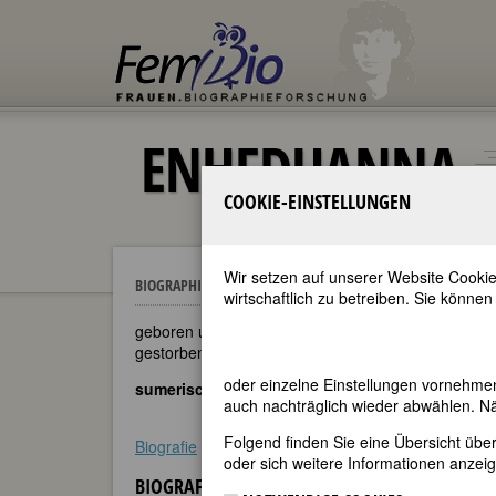
ENHEDUANNA
COOKIE-EINSTELLUNGEN
Wir setzen auf unserer Website Cookie
Enheduanna
BIOGRAPHIEN
wirtschaftlich zu betreiben. Sie können
geboren um 2385 vor Chr.
gestorben um 2350 vor Chr.
oder einzelne Einstellungen vornehme
sumerische Dichterin
auch nachträglich wieder abwählen. Nä
Folgend finden Sie eine Übersicht üb
Biografie
•
Weblinks
•
Literatur & Quellen
oder sich weitere Informationen anzeig
BIOGRAFIE