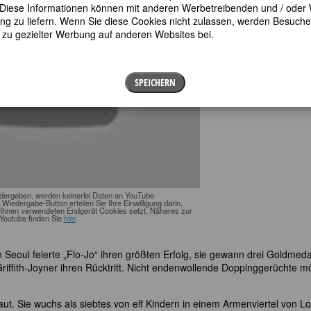
en. Diese Informationen können mit anderen Werbetreibenden und / oder
 zu liefern. Wenn Sie diese Cookies nicht zulassen, werden Besuche 
t zu gezielter Werbung auf anderen Websites bei.
SPEICHERN
edergeben, werden keinerlei Daten an YouTube
n Wiedergabe-Button erteilen Sie Ihre Einwilligung darin,
Ihnen verwendeten Endgerät Cookies setzt. Näheres zur
Youtube finden Sie
hier
.
 In Seoul feierte „Flo-Jo“ ihren größten Erfolg, sie gewann drei Goldmeda
Griffith-Joyner ihren Rücktritt. Nicht endenwollende Doppinggerüchte 
aut. Sie wuchs als siebtes von elf Kindern in einem Armenviertel von L