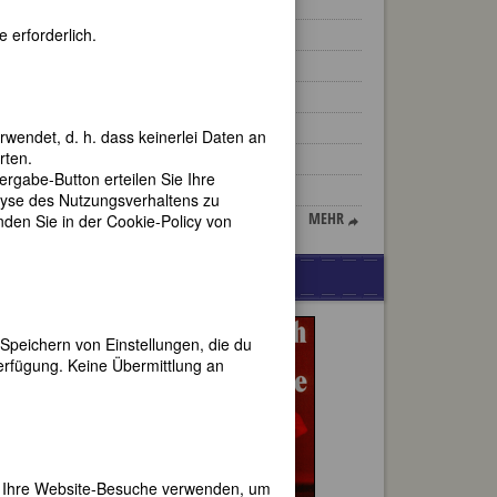
Tina Blau
 erforderlich.
Fleur Adcock
Rosa Bonheur
Eva Busch
Sigrid Onégin
rwendet, d. h. dass keinerlei Daten an
ia.org
rten.
Xenia Boguslawskaja
gabe-Button erteilen Sie Ihre
Selma Merbaum
lyse des Nutzungsverhaltens zu
MEHR
en Sie in der Cookie-Policy von
WERBUNG
Speichern von Einstellungen, die du
erfügung. Keine Übermittlung an
 bei
ither
er Ihre Website-Besuche verwenden, um