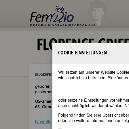
FLORENCE GRIF
COOKIE-EINSTELLUNGEN
Wir setzen auf unserer Website Cookie
Florence Griffith-Joyner
BIOGRAPHIEN
wirtschaftlich zu betreiben. Sie können
geboren am 21. Dezember 1959 in Los Angeles
gestorben am 21. September 1998 in Laguna Beach
oder einzelne Einstellungen vornehme
US-amerikanische Leichtathletin
auch nachträglich wieder abwählen. Nä
65. Geburtstag am 21. Dezember 2024
Folgend finden Sie eine Übersicht üb
oder sich weitere Informationen anzeig
Biografie
•
Weblinks
•
Literatur & Quellen