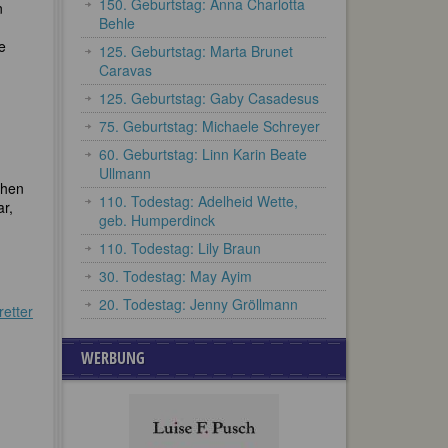
150. Geburtstag: Anna Charlotta
n
Behle
e
125. Geburtstag: Marta Brunet
Caravas
125. Geburtstag: Gaby Casadesus
75. Geburtstag: Michaele Schreyer
60. Geburtstag: Linn Karin Beate
Ullmann
chen
110. Todestag: Adelheid Wette,
ar,
geb. Humperdinck
110. Todestag: Lily Braun
30. Todestag: May Ayim
20. Todestag: Jenny Gröllmann
etter
WERBUNG