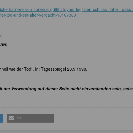
iche-karriere-von-florence-griffith-joyner-legt-den-schluss-nahe—dass-
eher-tod-und-ein-alter-verdacht-16167380
/
(AN)
hnell wie der Tod”. In: Tagesspiegel 23.9.1998.
it der Verwendung auf dieser Seite nicht einverstanden sein, setz
mail