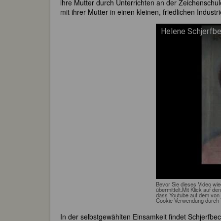
ihre Mutter durch Unterrichten an der Zeichenschul
mit ihrer Mutter in einen kleinen, friedlichen Indus
Helene Schjerfb
Bevor Sie dieses Video wi
übermittelt.Mit Klick auf de
dass Youtube auf dem von 
Cookie-Verwendung durch 
In der selbstgewählten Einsamkeit findet Schjerfbe