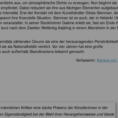
entliche aus, um atmosphärische Dichte zu erzeugen. Nun beginnt sie 
d empfindet. Dabei reduziert sie ihre aus flächigen Elementen aufgebau
e Intensität. Erst der Kontakt mit dem Kunsthändler Gösta Stenman, de
spannt ihre finanzielle Situation. Stenman ist es auch, der in Helsinki 1
 veranstaltet. In seiner Stockholmer Galerie erlebt sie, fast am Ende i
bt kurz nach dem Zweiten Weltkrieg 84jährig in einem Altersheim in der
 Gemälde zählenden Oeuvre als eine der herausragenden Persönlichkei
 sie als Nationalheldin verehrt. Vor vier Jahren hat eine große
rk auch außerhalb Skandinaviens bekannt gemacht.
Verfasserin:
Adriane von
männlichen Kritiker eine starke Präsenz der Künstlerinnen in der
en Eigenständigkeit bei der Wahl ihrer Herangehensweise und Ideale