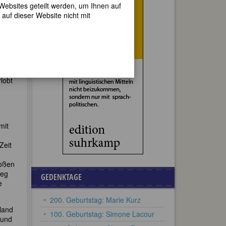
 Websites geteilt werden, um Ihnen auf
auf dieser Website nicht mit
 ihre
i. Die
lobt
mit
Zeit
roßen
Weg
GEDENKTAGE
e
200. Geburtstag: Marie Kurz
nland
100. Geburtstag: Simone Lacour
 und