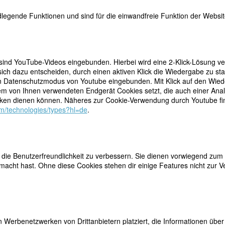
legende Funktionen und sind für die einwandfreie Funktion der Website
 sind YouTube-Videos eingebunden. Hierbei wird eine 2-Klick-Lösung ve
ich dazu entscheiden, durch einen aktiven Klick die Wiedergabe zu sta
n Datenschutzmodus von Youtube eingebunden. Mit Klick auf den Wieder
teilen
 Kinder, von denen sie blasse, zarte und leicht
dem von Ihnen verwendeten Endgerät Cookies setzt, die auch einer Ana
rzugt. Ihre zahlreichen Selbstbildnisse gelten mit
tweet
en dienen können. Näheres zur Cookie-Verwendung durch Youtube find
underts« (Sello). Das Porträt von 1894/95 zeigt eine
com/technologies/types?hl=de
.
ulter hinweg anblickt. Die Enttäuschungen der
mail
n wider. Rund 40 Jahre später sieht uns die Malerin
rem Leben und in ihrer Malerei behauptet. In einem ihrer letzten Portr
eichnet mit nach innen gekehrtem Blick.
ie Benutzerfreundlichkeit zu verbessern. Sie dienen vorwiegend zum 
Hause
acht hast. Ohne diese Cookies stehen dir einige Features nicht zur V
ern sind
ie
terben. Im
runter und
ng wird
 Werbenetzwerken von Drittanbietern platziert, die Informationen üb