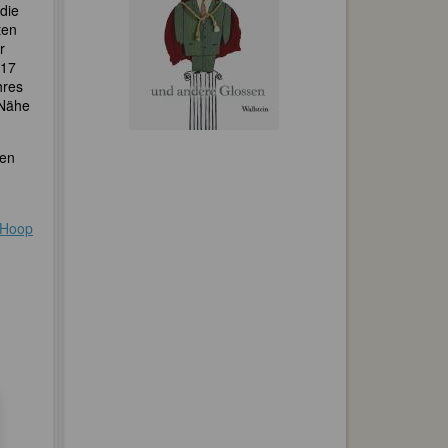
die
ten
r
917
hres
 Nähe
ten
 Hoop