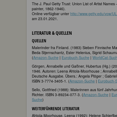
The J. Paul Getty Trust: Union List of Artist Names
painter, 1862-1946).
Online verfügbar unter
http://www.getty.edu/vow/U
am 23.01.2021.
LITERATUR & QUELLEN
QUELLEN
Malerinder fra Finland. (1983) Sieben Finnische Ma
Beda Stjernschantz, Ester Helenius, Sigrid Schau
(
Amazon-Suche
|
Eurobuch-Suche
|
WorldCat-Suc
Görgen, Annabelle und Gaßner, Hubertus (Hg.) (20
1946. Autoren: Leena Ahtola-Moorhouse ; Annabel
Deutsche Ausgabe. Übers.: Angela Plöger ; Gabrie
ISBN 3-7774-3405-1. (
Amazon-Suche
|
Eurobuch-
Sello, Gottfried (1988): Malerinnen aus fünf Jahrhu
Richter. ISBN 3-89234-077-3. (
Amazon-Suche
|
Eu
Suche
)
WEITERFÜHRENDE LITERATUR
Ahtola-Moorhouse, Leena (1992): Helene Schjerfbec