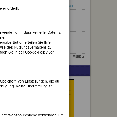
Juliana von Oranien-Nassau
 erforderlich.
Gerda Lerner
Rosemarie Reichwein
Janet Frame
rwendet, d. h. dass keinerlei Daten an
Eugenie Schwarzwald
rten.
gabe-Button erteilen Sie Ihre
Monika Hauser
lyse des Nutzungsverhaltens zu
Frida Piazza
en Sie in der Cookie-Policy von
MEHR
äts
WERBUNG
Speichern von Einstellungen, die du
erfügung. Keine Übermittlung an
er Ihre Website-Besuche verwenden, um