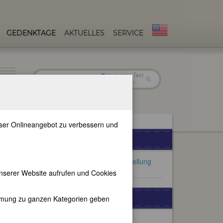
GEDENKTAGE
AKTUELLES
SERVICE
im ganzen Text
nur in Titeln
unser Onlineangebot zu verbessern und
FEMBIO-SPECIALS
Künstlerinnen - Eine Ausstellung
von Almut Nitzsche
nserer Website aufrufen und Cookies
WEITERE BIOGRAPHIEN
immung zu ganzen Kategorien geben
Emilie Winkelmann