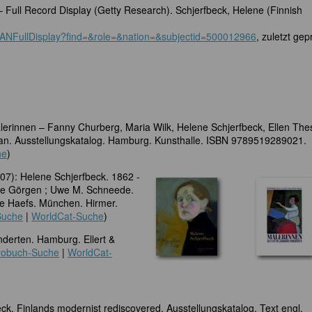
 – Full Record Display (Getty Research). Schjerfbeck, Helene (Finnish
LANFullDisplay?find=&role=&nation=&subjectid=500012966
, zuletzt gep
lerinnen – Fanny Churberg, Maria Wilk, Helene Schjerfbeck, Ellen Thes
man. Ausstellungskatalog. Hamburg. Kunsthalle. ISBN 9789519289021.
he
)
07): Helene Schjerfbeck. 1862 -
le Görgen ; Uwe M. Schneede.
le Haefs. München. Hirmer.
Suche
|
WorldCat-Suche
)
nderten. Hamburg. Ellert &
robuch-Suche
|
WorldCat-
k. Finlands modernist rediscovered. Ausstellungskatalog. Text engl.