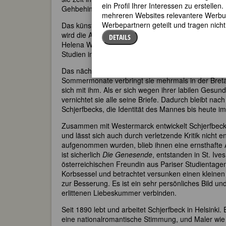
ein Profil Ihrer Interessen zu erstell
Gehbehinderung geplagt.
mehreren Websites relevantere Werbung
Werbepartnern geteilt und tragen nich
Das künstlerische Talent Schjerfbecks tritt früh zuta
wird die Aufnahme in die Zeichenschule der Finnisc
DETAILS
Helena Westermarck kennenlernt. Nach ersten Erfol
Studien in Paris fortsetzen.
Das nächste Jahrzehnt verläuft sehr turbulent. Schj
Sommermonate verbringt sie mehrmals in der Bretagn
sich mit ihm. Als er sich wegen ihrer labilen Gesund
vernichtet sie alle seine Briefe. Dadurch bleibt 
Schjerfbecks, die Identität des Mannes bis heute i
Zusammen mit Westermarck entwickelt Schjerfbeck 
und lässt sich auch durch verletzende Kritik nicht
aufgenommen wurden, blieb ihnen eine ernsthafte 
ist sicherlich
Die Genesende
, entstanden in St. Ive
österreichischen Freundin aus Pariser Studientagen
Korbsessel und betrachtet versunken einen kleine
zur Besserung. Es ist ein sehr persönliches Bild un
erlittenen Liebeskummer verbinden.
Seit 1890 lebt und arbeitet Schjerfbeck in Helsinki. 
eine nationalromantische Stimmung, und Maler wie 