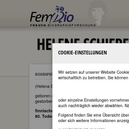
HELENE SCHJER
COOKIE-EINSTELLUNGEN
Wir setzen auf unserer Website Cookie
Helene Schjerfbeck
BIOGRAPHIEN
wirtschaftlich zu betreiben. Sie können
(Helena Sofia Schjerfbeck [eigentlicher Name])
geboren am 10. Juli 1862 in Helsinki
oder einzelne Einstellungen vornehme
gestorben am 28. Januar 1946 in Saltsjöbaden, St
auch nachträglich wieder abwählen. Nä
finnische Malerin
Folgend finden Sie eine Übersicht üb
80. Todestag am 28. Januar 2026
oder sich weitere Informationen anzeig