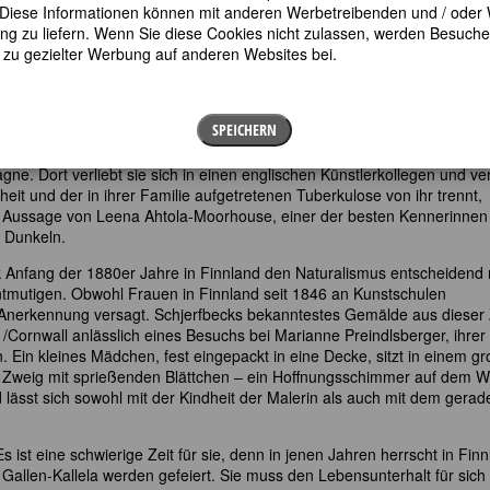
en. Diese Informationen können mit anderen Werbetreibenden und / oder
 zu liefern. Wenn Sie diese Cookies nicht zulassen, werden Besuche 
t zu gezielter Werbung auf anderen Websites bei.
ge. Ihr
hen Kunstgesellschaft ermöglicht, in der sie ihre lebenslange Freundin
gen in Helsinki kann sie dank eines staatlichen Reisestipendiums 1880
SPEICHERN
erfbeck unternimmt viele Reisen, lebt abwechselnd in Paris und Helsink
e. Dort verliebt sie sich in einen englischen Künstlerkollegen und ver
heit und der in ihrer Familie aufgetretenen Tuberkulose von ihr trennt,
nach Aussage von Leena Ahtola-Moorhouse, einer der besten Kennerinnen
m Dunkeln.
Anfang der 1880er Jahre in Finnland den Naturalismus entscheidend 
 entmutigen. Obwohl Frauen in Finnland seit 1846 an Kunstschulen
Anerkennung versagt. Schjerfbecks bekanntestes Gemälde aus dieser 
s /Cornwall anlässlich eines Besuchs bei Marianne Preindlsberger, ihrer
. Ein kleines Mädchen, fest eingepackt in eine Decke, sitzt in einem g
n Zweig mit sprießenden Blättchen – ein Hoffnungsschimmer auf dem 
d lässt sich sowohl mit der Kindheit der Malerin als auch mit dem gerad
Es ist eine schwierige Zeit für sie, denn in jenen Jahren herrscht in Fin
Gallen-Kallela werden gefeiert. Sie muss den Lebensunterhalt für sich