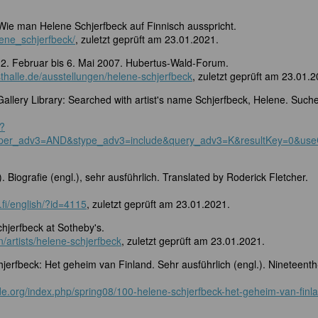
ie man Helene Schjerfbeck auf Finnisch ausspricht.
lene_schjerfbeck/
, zuletzt geprüft am 23.01.2021.
 2. Februar bis 6. Mai 2007. Hubertus-Wald-Forum.
halle.de/ausstellungen/helene-schjerfbeck
, zuletzt geprüft am 23.01.2
Gallery Library: Searched with artist's name Schjerfbeck, Helene. Such
p?
&soper_adv3=AND&stype_adv3=include&query_adv3=K&resultKey=
. Biografie (engl.), sehr ausführlich. Translated by Roderick Fletcher.
.fi/english/?id=4115
, zuletzt geprüft am 23.01.2021.
hjerfbeck at Sotheby's.
/artists/helene-schjerfbeck
, zuletzt geprüft am 23.01.2021.
jerfbeck: Het geheim van Finland. Sehr ausführlich (engl.). Nineteenth
de.org/index.php/spring08/100-helene-schjerfbeck-het-geheim-van-finl