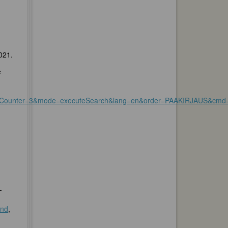
021.
e
0&useCounter=3&mode=executeSearch&lang=en&order=PAAKIRJAU
-
and
,