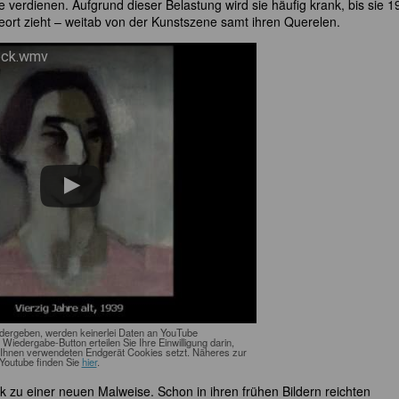
e verdienen. Aufgrund dieser Belastung wird sie häufig krank, bis sie 1
trieort zieht – weitab von der Kunstszene samt ihren Querelen.
eck.wmv
edergeben, werden keinerlei Daten an YouTube
n Wiedergabe-Button erteilen Sie Ihre Einwilligung darin,
Ihnen verwendeten Endgerät Cookies setzt. Näheres zur
Youtube finden Sie
hier
.
ck zu einer neuen Malweise. Schon in ihren frühen Bildern reichten