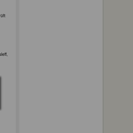
rüft
leff,