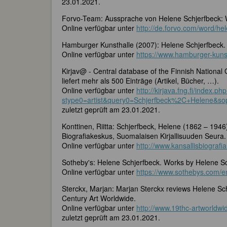
23.01.2021.
Forvo-Team: Aussprache von Helene Schjerfbeck: W
Online verfügbar unter
http://de.forvo.com/word/he
Hamburger Kunsthalle (2007): Helene Schjerfbeck.
Online verfügbar unter
https://www.hamburger-kunst
Kirjav@ - Central database of the Finnish National 
liefert mehr als 500 Einträge (Artikel, Bücher, …).
Online verfügbar unter
http://kirjava.fng.fi/index.ph
stype0=artist&query0=Schjerfbeck%2C+Helene
zuletzt geprüft am 23.01.2021.
Konttinen, Riitta: Schjerfbeck, Helene (1862 – 1946)
Biografiakeskus, Suomalaisen Kirjallisuuden Seura.
Online verfügbar unter
http://www.kansallisbiografia
Sotheby's: Helene Schjerfbeck. Works by Helene Sc
Online verfügbar unter
https://www.sothebys.com/en
Sterckx, Marjan: Marjan Sterckx reviews Helene Sch
Century Art Worldwide.
Online verfügbar unter
http://www.19thc-artworldwi
zuletzt geprüft am 23.01.2021.