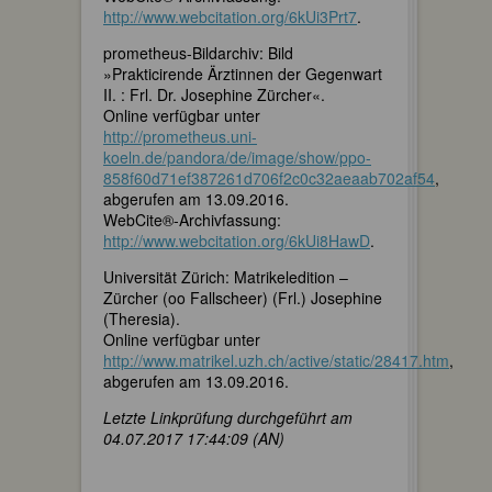
http://www.webcitation.org/6kUi3Prt7
.
prometheus-Bildarchiv: Bild
»Prakticirende Ärztinnen der Gegenwart
II. : Frl. Dr. Josephine Zürcher«.
Online verfügbar unter
http://prometheus.uni-
koeln.de/pandora/de/image/show/ppo-
858f60d71ef387261d706f2c0c32aeaab702af54
,
abgerufen am 13.09.2016.
WebCite®-Archivfassung:
http://www.webcitation.org/6kUi8HawD
.
Universität Zürich: Matrikeledition –
Zürcher (oo Fallscheer) (Frl.) Josephine
(Theresia).
Online verfügbar unter
http://www.matrikel.uzh.ch/active/static/28417.htm
,
abgerufen am 13.09.2016.
Letzte Linkprüfung durchgeführt am
04.07.2017 17:44:09 (AN)