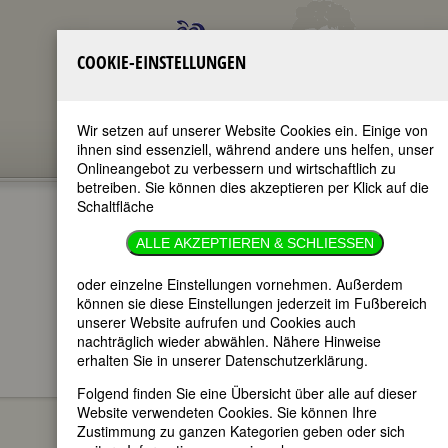
COOKIE-EINSTELLUNGEN
Wir setzen auf unserer Website Cookies ein. Einige von
ihnen sind essenziell, während andere uns helfen, unser
Onlineangebot zu verbessern und wirtschaftlich zu
betreiben. Sie können dies akzeptieren per Klick auf die
Schaltfläche
ALLE AKZEPTIEREN & SCHLIESSEN
oder einzelne Einstellungen vornehmen. Außerdem
im ganzen Text
nur in Titeln
können sie diese Einstellungen jederzeit im Fußbereich
unserer Website aufrufen und Cookies auch
nachträglich wieder abwählen. Nähere Hinweise
erhalten Sie in unserer Datenschutzerklärung.
FEMBIO SPECIALS
BERÜHMTE ÄRZTINNEN
Folgend finden Sie eine Übersicht über alle auf dieser
Josephine Zürcher
Website verwendeten Cookies. Sie können Ihre
Zustimmung zu ganzen Kategorien geben oder sich