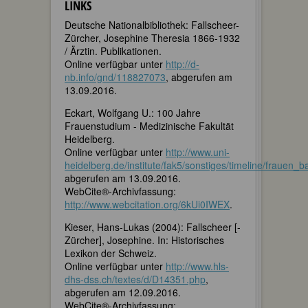
LINKS
Deutsche Nationalbibliothek: Fallscheer-
Zürcher, Josephine Theresia 1866-1932
/ Ärztin. Publikationen.
Online verfügbar unter
http://d-
nb.info/gnd/118827073
, abgerufen am
13.09.2016.
Eckart, Wolfgang U.: 100 Jahre
Frauenstudium - Medizinische Fakultät
Heidelberg.
Online verfügbar unter
http://www.uni-
heidelberg.de/institute/fak5/sonstiges/timeline/frauen_
abgerufen am 13.09.2016.
WebCite®-Archivfassung:
http://www.webcitation.org/6kUi0IWEX
.
Kieser, Hans-Lukas (2004): Fallscheer [-
Zürcher], Josephine. In: Historisches
Lexikon der Schweiz.
Online verfügbar unter
http://www.hls-
dhs-dss.ch/textes/d/D14351.php
,
abgerufen am 12.09.2016.
WebCite®-Archivfassung: