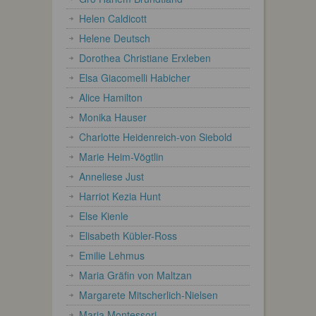
Helen Caldicott
Helene Deutsch
Dorothea Christiane Erxleben
Elsa Giacomelli Habicher
Alice Hamilton
Monika Hauser
Charlotte Heidenreich-von Siebold
Marie Heim-Vögtlin
Anneliese Just
Harriot Kezia Hunt
Else Kienle
Elisabeth Kübler-Ross
Emilie Lehmus
Maria Gräfin von Maltzan
Margarete Mitscherlich-Nielsen
Maria Montessori