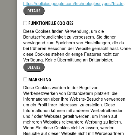
https://policies.google.com/technologies/types?hl=de
.
DETAILS
Biografie
•
Weblinks
•
Literatur &
Quellen
•
Bildquellen
FUNKTIONELLE COOKIES
Diese Cookies finden Verwendung, um die
BIOGRAFIE
Benutzerfreundlichkeit zu verbessern. Sie dienen
Josephine Zürcher legte 1891 als fünfte
vorwiegend zum Speichern von Einstellungen, die du
Schweizerin in Zürich das medizinische
bei früheren Besuchen der Website gemacht hast. Ohne
Staatsexamen ab; ihre Dissertation über
diese Cookies stehen dir einige Features nicht zur
Jeanne d'Arc beendete sie 1895. In den
Verfügung. Keine Übermittlung an Drittanbieter.
ersten sechs Jahren nach ihrem
DETAILS
Studienabschluss konnte sie nur
vorübergehend als Ärztin tätig sein; eine
MARKETING
Assistentinnenstelle fand sie in Dresden,
Diese Cookies werden in der Regel von
aber nicht in der Schweiz.
Werbenetzwerken von Drittanbietern platziert, die
1897 folgte Zürcher einem Ruf der
Informationen über Ihre Website-Besuche verwenden,
deutschen Armenienmission nach Urfa
um ein Profil Ihrer Interessen zu erstellen. Diese
im nördlichen Mesopotamien, wo ein
Informationen können mit anderen Werbetreibenden
Missionschirurg gesucht wurde. Sie
und / oder Websites geteilt werden, um Ihnen auf
durfte dort nur etwa ein halbes Jahr lang
mehreren Websites relevantere Werbung zu liefern.
praktizieren, dann bekam sie von der
Wenn Sie diese Cookies nicht zulassen, werden
türkischen Regierung Berufsverbot.
Besuche auf dieser Website nicht mit Werbepartnern