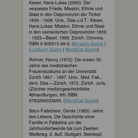
Kieser, Hans-Lukas (2000): Der
verpasste Friede. Mission, Ethnie und
Staat in den Ostprovinzen der Türkei
1839 - 1938. Univ., Diss u.d.T.: Kieser,
Hans-Lukas: Mission, Ethnie und Staat
in den osmanischen Ostprovinzen 1839
- 1923—Basel, 1999. Zürich. Chronos.
ISBN 3-905313-49-9. (
Amazon-Suche
|
Eurobuch-Suche
|
WorldCat-Suche
)
Rohner, Hanny (1972): Die ersten 30
Jahre des medizinischen
Frauenstudiums an der Universität
Zürich 1867 - 1897. Univ., Med. Fak.,
dent. Diss.—Zürich, 1972. Zürich. Juris.
(Zürcher medizingeschichtliche
Abhandlungen, 89) ISBN
9783260033650. (
WorldCat-Suche
)
Sdun-Fallscheer, Gerda (1985): Jahre
des Lebens. Die Geschichte einer
Familie in Palästina um die
Jahrhundertwende bis zum Zweiten
Weltkrieg. 2. Aufl. Stuttgart. Steinkopf.