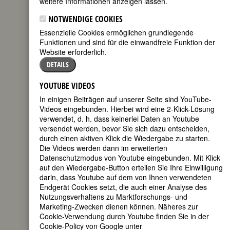
weitere Informationen anzeigen lassen.
FEMBIO SPECIAL: BERÜHMTE
ÄRZTINNEN
NOTWENDIGE COOKIES
Essenzielle Cookies ermöglichen grundlegende
Funktionen und sind für die einwandfreie Funktion der
Website erforderlich.
JOSEPHINE ZÜRCHER
DETAILS
(Dr. Josephine
Therese
YOUTUBE VIDEOS
Zürcher;
In einigen Beiträgen auf unserer Seite sind YouTube-
Josephine
Videos eingebunden. Hierbei wird eine 2-Klick-Lösung
Zürcher-
verwendet, d. h. dass keinerlei Daten an Youtube
Fallscheer
versendet werden, bevor Sie sich dazu entscheiden,
[Ehename])
durch einen aktiven Klick die Wiedergabe zu starten.
geboren am 1.
Die Videos werden dann im erweiterten
Oktober 1866
Datenschutzmodus von Youtube eingebunden. Mit Klick
in Zürich
auf den Wiedergabe-Button erteilen Sie Ihre Einwilligung
gestorben am
darin, dass Youtube auf dem von Ihnen verwendeten
10. Juli 1932 in
Endgerät Cookies setzt, die auch einer Analyse des
Stuttgart
Nutzungsverhaltens zu Marktforschungs- und
Marketing-Zwecken dienen können. Näheres zur
Schweizer Ärztin
Cookie-Verwendung durch Youtube finden Sie in der
155. Geburtstag am 1. Oktober 2021
Cookie-Policy von Google unter