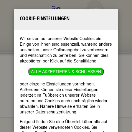
COOKIE-EINSTELLUNGEN
Wir setzen auf unserer Website Cookies ein.
Einige von ihnen sind essenziell, während andere
uns helfen, unser Onlineangebot zu verbessern
und wirtschaftlich zu betreiben. Sie können dies
akzeptieren per Klick auf die Schaltfläche
ALLE AKZEPTIEREN & SCHLIESSEN
oder einzelne Einstellungen vornehmen.
im ganzen Text
nur in Titeln
Außerdem können sie diese Einstellungen
jederzeit im Fußbereich unserer Website
aufrufen und Cookies auch nachträglich wieder
abwählen. Nähere Hinweise erhalten Sie in
unserer Datenschutzerklärung.
FEMBIO SPECIALS
FEMBIOGRAFIEN VON
MECHTHILD WINKLER-JORDAN (1947 - 2025)
Folgend finden Sie eine Übersicht über alle auf
Käthe Dorsch
dieser Website verwendeten Cookies. Sie