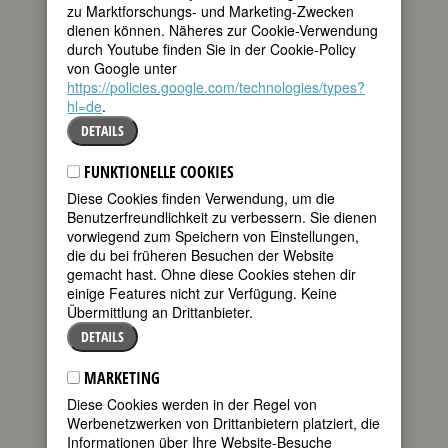
zu Marktforschungs- und Marketing-Zwecken
dienen können. Näheres zur Cookie-Verwendung
BIOGRAFIE
durch Youtube finden Sie in der Cookie-Policy
von Google unter
https://policies.google.com/technologies/types?
Als kleine Elfe in Hauptmanns
hl=de
.
„Versunkener Glocke” begann sie mit 15
Jahren am Nürnberger Stadttheater; als
DETAILS
Elisabeth stand sie, neben Paula
Wessely als Maria, zum letzten Mal etwa
FUNKTIONELLE COOKIES
zehn Wochen vor ihrem Tod in Berlin
Diese Cookies finden Verwendung, um die
auf der Bühne.
Benutzerfreundlichkeit zu verbessern. Sie dienen
vorwiegend zum Speichern von Einstellungen,
Sie gilt als eine der letzten großen
die du bei früheren Besuchen der Website
Tragödinnen des deutschsprachigen
gemacht hast. Ohne diese Cookies stehen dir
Theaters, obgleich sie – wohl angeregt,
einige Features nicht zur Verfügung. Keine
aber nicht wirklich ausgebildet durch
Übermittlung an Drittanbieter.
den Besuch einer Musikschule – ihre
ersten Bühnenerfolge als Operetten-
DETAILS
Soubrette am Stadttheater Mainz
feierte. Bevor sie sich dort vorstellte,
MARKETING
sang sie sich in einem kleinen
Diese Cookies werden in der Regel von
Restaurant ein, verwechselte wegen
Werbenetzwerken von Drittanbietern platziert, die
Aufregung und Kurzsichtigkeit die
Informationen über Ihre Website-Besuche