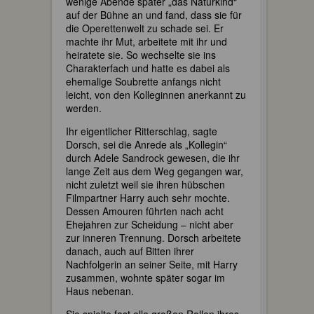
wenige Abende später „das Naturkind“
auf der Bühne an und fand, dass sie für
die Operettenwelt zu schade sei. Er
machte ihr Mut, arbeitete mit ihr und
heiratete sie. So wechselte sie ins
Charakterfach und hatte es dabei als
ehemalige Soubrette anfangs nicht
leicht, von den Kolleginnen anerkannt zu
werden.
Ihr eigentlicher Ritterschlag, sagte
Dorsch, sei die Anrede als „Kollegin“
durch Adele Sandrock gewesen, die ihr
lange Zeit aus dem Weg gegangen war,
nicht zuletzt weil sie ihren hübschen
Filmpartner Harry auch sehr mochte.
Dessen Amouren führten nach acht
Ehejahren zur Scheidung – nicht aber
zur inneren Trennung. Dorsch arbeitete
danach, auch auf Bitten ihrer
Nachfolgerin an seiner Seite, mit Harry
zusammen, wohnte später sogar im
Haus nebenan.
Sie spielte fast alle großen Rollen ihres