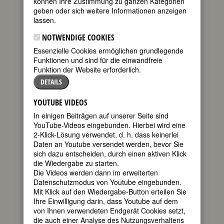
können Ihre Zustimmung zu ganzen Kategorien
geben oder sich weitere Informationen anzeigen
FEMBIO SPECIAL: FEMBIOGRAFIEN
lassen.
VON MECHTHILD WINKLER-JORDAN
(1947 - 2025)
NOTWENDIGE COOKIES
Essenzielle Cookies ermöglichen grundlegende
Funktionen und sind für die einwandfreie
Funktion der Website erforderlich.
KÄTHE DORSCH
DETAILS
geboren am
29. Dezember
YOUTUBE VIDEOS
1890 in
In einigen Beiträgen auf unserer Seite sind
Neumarkt
YouTube-Videos eingebunden. Hierbei wird eine
gestorben am
2-Klick-Lösung verwendet, d. h. dass keinerlei
25. Dezember
Daten an Youtube versendet werden, bevor Sie
1957 in Wien
sich dazu entscheiden, durch einen aktiven Klick
die Wiedergabe zu starten.
deutsche Bühnen- und
Die Videos werden dann im erweiterten
Filmschauspielerin
Datenschutzmodus von Youtube eingebunden.
135. Geburtstag am 29. Dezember
Mit Klick auf den Wiedergabe-Button erteilen Sie
2025
Ihre Einwilligung darin, dass Youtube auf dem
von Ihnen verwendeten Endgerät Cookies setzt,
Biografie
•
Literatur & Quellen
die auch einer Analyse des Nutzungsverhaltens