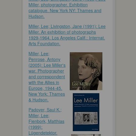
Miller, photographer. Exhibition
catalogue. New York NY: Thames and
Hudson.
Miller, Lee; Livingston, Jane (1991): Lee
Miller. An exhibition of photographs
1929-1964. Los Angeles Calif.: Internat.
Arts Foundation.
Miller, Lee;
Penrose, Antony
(2005): Lee Miller's
war. Photographer
and correspondent
with the Allies in
Europe, 1944-45.
New York: Thames
& Hudson.
Padover, Saul K.;
Miller, Lee;
Fienbork, Matthias
(1999):
Lügendetektor.