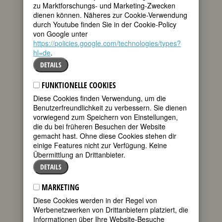
zu Marktforschungs- und Marketing-Zwecken
Quellen
dienen können. Näheres zur Cookie-Verwendung
durch Youtube finden Sie in der Cookie-Policy
von Google unter
BIOGRAFIE
https://policies.google.com/technologies/types?
hl=de
.
1929 reist die
DETAILS
22jährige, aus dem
Norden des
FUNKTIONELLE COOKIES
Bundesstaats New
York stammende
Diese Cookies finden Verwendung, um die
Elisabeth Miller
Benutzerfreundlichkeit zu verbessern. Sie dienen
nach Paris.
vorwiegend zum Speichern von Einstellungen,
Selbstbewußt stellt
die du bei früheren Besuchen der Website
sie sich dem Fotografen und
gemacht hast. Ohne diese Cookies stehen dir
Surrealisten Man Ray als “seine
einige Features nicht zur Verfügung. Keine
zukünftige Schülerin Lee Miller” vor.
Übermittlung an Drittanbieter.
Eine dreijährige, intensive und
DETAILS
produktive Arbeits- und
Liebesbeziehung beginnt. Miller
MARKETING
entwickelt, ausgerüstet mit einer
Diese Cookies werden in der Regel von
Rolleiflex, ihre eigene surrealistische
Werbenetzwerken von Drittanbietern platziert, die
Fotoästhetik. Durch Motivauswahl,
Informationen über Ihre Website-Besuche
unkonventionelle Perspektiven und