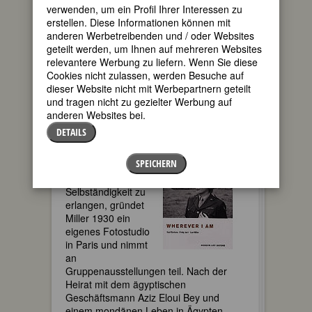
verwenden, um ein Profil Ihrer Interessen zu
Kontraste schafft sie vieldeutige, die
erstellen. Diese Informationen können mit
Wahrnehmung irritierende Bilder. Bis zu
anderen Werbetreibenden und / oder Websites
diesem Zeitpunkt war sie es gewohnt,
geteilt werden, um Ihnen auf mehreren Websites
von männlichen Blicken hinter der
relevantere Werbung zu liefern. Wenn Sie diese
Kamera fixiert zu werden: für ihren Vater
Cookies nicht zulassen, werden Besuche auf
Theodore posierte sie als Aktmodell.
dieser Website nicht mit Werbepartnern geteilt
1927 entdeckte Condé Nast, der
und tragen nicht zu gezielter Werbung auf
Herausgeber von Vogue, die 20jährige
anderen Websites bei.
Studentin in New York. Sie machte den
“Garconne-Look” populär und arbeitete
DETAILS
als Modell für Edward Steichen u.a.
SPEICHERN
Um künstlerische
und wirtschaftliche
Selbständigkeit zu
erlangen, gründet
Miller 1930 ein
eigenes Fotostudio
in Paris und nimmt
an
Gruppenausstellungen teil. Nach der
Heirat mit dem ägyptischen
Geschäftsmann Aziz Eloui Bey und
einem mondänen Leben in Ägypten