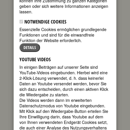
können Ihre Zustimmung zu ganzen Kategorien
FEMBIO SPECIAL: BERÜHMTE
geben oder sich weitere Informationen anzeigen
FOTOGRAFINNEN
lassen.
NOTWENDIGE COOKIES
Essenzielle Cookies ermöglichen grundlegende
LEE MILLER
Funktionen und sind für die einwandfreie
geb 23. April
Funktion der Website erforderlich.
1907 in
DETAILS
Poughkeepsie,
New York
YOUTUBE VIDEOS
gest. 27. Juli
In einigen Beiträgen auf unserer Seite sind
1977 in
YouTube-Videos eingebunden. Hierbei wird eine
Chiddingly,
2-Klick-Lösung verwendet, d. h. dass keinerlei
East Sussex
Daten an Youtube versendet werden, bevor Sie
US-
sich dazu entscheiden, durch einen aktiven Klick
die Wiedergabe zu starten.
amerikanisches Fotomodell,
Die Videos werden dann im erweiterten
Fotografin und
Datenschutzmodus von Youtube eingebunden.
Kriegskorrespondentin
Mit Klick auf den Wiedergabe-Button erteilen Sie
45. Todestag am 27. Juli 2022
Ihre Einwilligung darin, dass Youtube auf dem
von Ihnen verwendeten Endgerät Cookies setzt,
die auch einer Analyse des Nutzungsverhaltens
Biografie
•
Weblinks
•
Literatur &