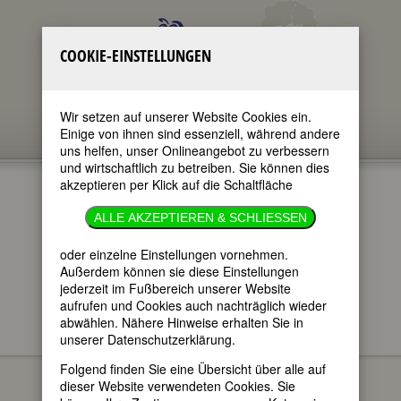
COOKIE-EINSTELLUNGEN
Wir setzen auf unserer Website Cookies ein.
Einige von ihnen sind essenziell, während andere
uns helfen, unser Onlineangebot zu verbessern
und wirtschaftlich zu betreiben. Sie können dies
akzeptieren per Klick auf die Schaltfläche
ALLE AKZEPTIEREN & SCHLIESSEN
oder einzelne Einstellungen vornehmen.
im ganzen Text
nur in Titeln
Außerdem können sie diese Einstellungen
jederzeit im Fußbereich unserer Website
aufrufen und Cookies auch nachträglich wieder
abwählen. Nähere Hinweise erhalten Sie in
unserer Datenschutzerklärung.
FEMBIO SPECIALS
BERÜHMTE
Lee Miller
FOTOGRAFINNEN
Folgend finden Sie eine Übersicht über alle auf
dieser Website verwendeten Cookies. Sie