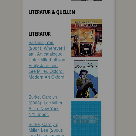
LITERATUR & QUELLEN
LITERATUR
Bartana, Yael
(2004): Wherever I
am. Art catalogue.
Unter Mitarbeit von
Emily Jacir und
Lee Miller. Oxford:
Modern Art Oxford.
Burke, Carolyn
(2006): Lee Miller.
A life. New York
NY: Knopf.
Burke, Carolyn;
Miller, Lee (2006):
Lee Miller. on both