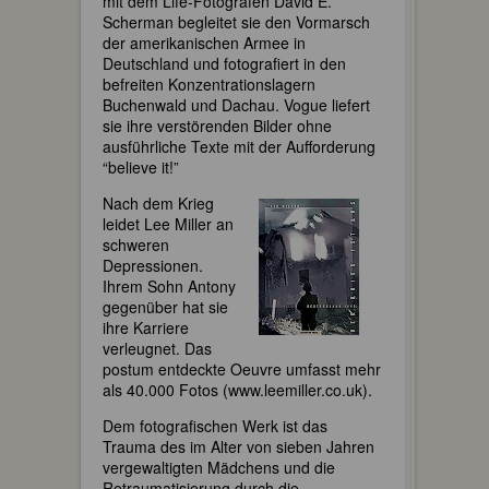
mit dem Life-Fotografen David E.
Scherman begleitet sie den Vormarsch
der amerikanischen Armee in
Deutschland und fotografiert in den
befreiten Konzentrationslagern
Buchenwald und Dachau. Vogue liefert
sie ihre verstörenden Bilder ohne
ausführliche Texte mit der Aufforderung
“believe it!”
Nach dem Krieg
leidet Lee Miller an
schweren
Depressionen.
Ihrem Sohn Antony
gegenüber hat sie
ihre Karriere
verleugnet. Das
postum entdeckte Oeuvre umfasst mehr
als 40.000 Fotos (www.leemiller.co.uk).
Dem fotografischen Werk ist das
Trauma des im Alter von sieben Jahren
vergewaltigten Mädchens und die
Retraumatisierung durch die