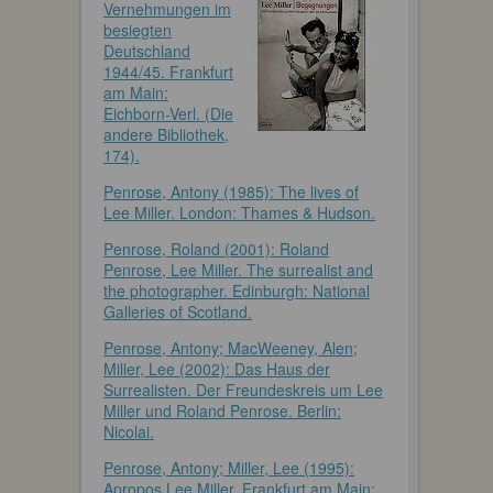
Vernehmungen im
besiegten
Deutschland
1944/45. Frankfurt
am Main:
Eichborn-Verl. (Die
andere Bibliothek,
174).
Penrose, Antony (1985): The lives of
Lee Miller. London: Thames & Hudson.
Penrose, Roland (2001): Roland
Penrose, Lee Miller. The surrealist and
the photographer. Edinburgh: National
Galleries of Scotland.
Penrose, Antony; MacWeeney, Alen;
Miller, Lee (2002): Das Haus der
Surrealisten. Der Freundeskreis um Lee
Miller und Roland Penrose. Berlin:
Nicolai.
Penrose, Antony; Miller, Lee (1995):
Apropos Lee Miller. Frankfurt am Main: