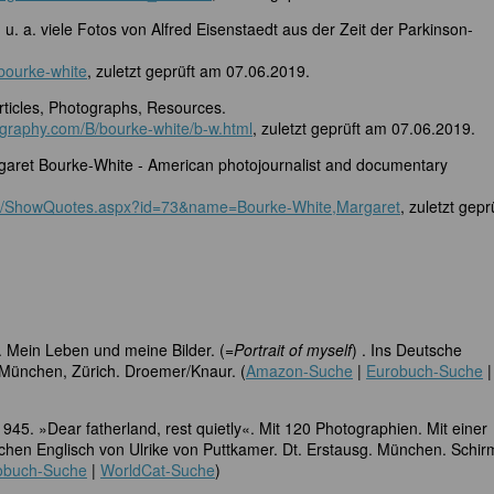
u. a. viele Fotos von Alfred Eisenstaedt aus der Zeit der Parkinson-
bourke-white
, zuletzt geprüft am 07.06.2019.
ticles, Photographs, Resources.
ography.com/B/bourke-white/b-w.html
, zuletzt geprüft am 07.06.2019.
aret Bourke-White - American photojournalist and documentary
om/ShowQuotes.aspx?id=73&name=Bourke-White,Margaret
, zuletzt gepr
. Mein Leben und meine Bilder. (=
Portrait of myself
) . Ins Deutsche
 München, Zürich. Droemer/Knaur. (
Amazon-Suche
|
Eurobuch-Suche
|
945. »Dear fatherland, rest quietly«. Mit 120 Photographien. Mit einer
chen Englisch von Ulrike von Puttkamer. Dt. Erstausg. München. Schir
obuch-Suche
|
WorldCat-Suche
)