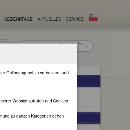
GEDENKTAGE
AKTUELLES
SERVICE
im ganzen Text
nur in Titeln
unser Onlineangebot zu verbessern und
FEMBIO-SPECIALS
Frauen aus Köln
nserer Website aufrufen und Cookies
Berühmte Fotografinnen
immung zu ganzen Kategorien geben
BERÜHMTE FOTOGRAFINNEN