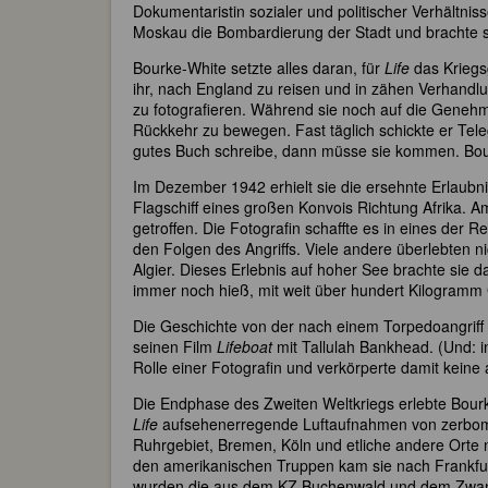
Dokumentaristin sozialer und politischer Verhältnis
Moskau die Bombardierung der Stadt und brachte so
Bourke-White setzte alles daran, für
Life
das Kriegsg
ihr, nach England zu reisen und in zähen Verhandlu
zu fotografieren. Während sie noch auf die Genehm
Rückkehr zu bewegen. Fast täglich schickte er Teleg
gutes Buch schreibe, dann müsse sie kommen. Bourk
Im Dezember 1942 erhielt sie die ersehnte Erlaubni
Flagschiff eines großen Konvois Richtung Afrika. 
getroffen. Die Fotografin schaffte es in eines der
den Folgen des Angriffs. Viele andere überlebten n
Algier. Dieses Erlebnis auf hoher See brachte sie 
immer noch hieß, mit weit über hundert Kilogramm
Die Geschichte von der nach einem Torpedoangriff g
seinen Film
Lifeboat
mit Tallulah Bankhead. (Und: i
Rolle einer Fotografin und verkörperte damit keine
Die Endphase des Zweiten Weltkriegs erlebte Bourke
Life
aufsehenerregende Luftaufnahmen von zerbombte
Ruhrgebiet, Bremen, Köln und etliche andere Orte
den amerikanischen Truppen kam sie nach Frankfur
wurden die aus dem KZ Buchenwald und dem Zwangs