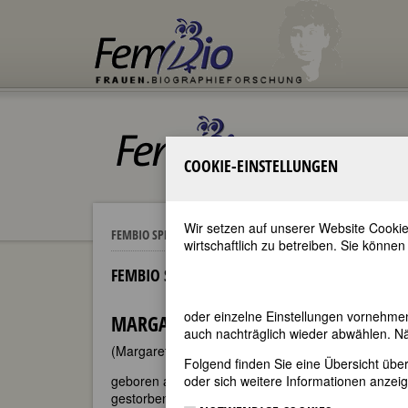
COOKIE-EINSTELLUNGEN
Wir setzen auf unserer Website Cookie
Marga
FEMBIO SPECIALS
BERÜHMTE FOTOGRAFINNEN
wirtschaftlich zu betreiben. Sie können
FEMBIO SPECIAL: BERÜHMTE FOTOGRAFINNEN
oder einzelne Einstellungen vornehme
MARGARET BOURKE-WHITE
auch nachträglich wieder abwählen. Nä
(Margaret White [eigentlicher Name])
Folgend finden Sie eine Übersicht üb
geboren am 14. Juni 1904 in New York City
oder sich weitere Informationen anzeig
gestorben am 27. August 1971 in Stamford, Connec