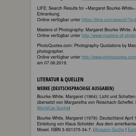
LIFE: Search Results for »Margaret Bourke-White«. 
Erkrankung.
Online verfügbar unter
https://time.com/search/?q=
Masters of Photography: Margaret Bourke-White. Ar
Online verfügbar unter
http://www.masters-of-phot
PhotoQuotes.com: Photography Quotations by Marg
photographer.
Online verfügbar unter
http://www.photoquotes.c
am 07.06.2019.
LITERATUR & QUELLEN
WERKE (DEUTSCHSPRACHIGE AUSGABEN)
Bourke-White, Margaret (1964): Licht und Schatten
übersetzt von Margaretha von Reischach-Scheffel.
WorldCat-Suche
)
Bourke-White, Margaret (1979): Deutschland April 1
Einleitung von Klaus Scholder. Aus dem amerikanis
Mosel. ISBN 3-921375-34-7. (
Amazon-Suche
|
Eur