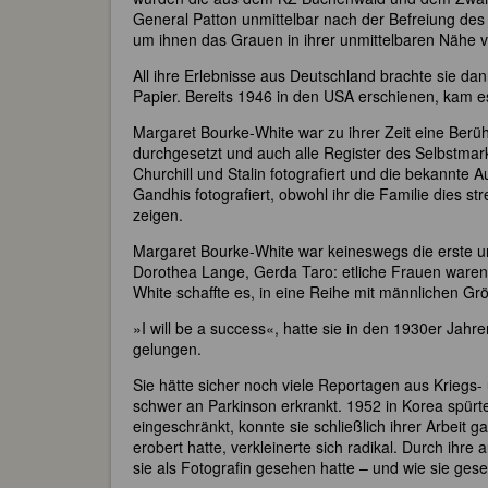
General Patton unmittelbar nach der Befreiung des
um ihnen das Grauen in ihrer unmittelbaren Nähe v
All ihre Erlebnisse aus Deutschland brachte sie da
Papier. Bereits 1946 in den USA erschienen, kam e
Margaret Bourke-White war zu ihrer Zeit eine Berü
durchgesetzt und auch alle Register des Selbstma
Churchill und Stalin fotografiert und die bekannt
Gandhis fotografiert, obwohl ihr die Familie dies st
zeigen.
Margaret Bourke-White war keineswegs die erste un
Dorothea Lange, Gerda Taro: etliche Frauen waren 
White schaffte es, in eine Reihe mit männlichen G
»I will be a success«, hatte sie in den 1930er Jahr
gelungen.
Sie hätte sicher noch viele Reportagen aus Kriegs-
schwer an Parkinson erkrankt. 1952 in Korea spürte
eingeschränkt, konnte sie schließlich ihrer Arbeit 
erobert hatte, verkleinerte sich radikal. Durch ihre
sie als Fotografin gesehen hatte – und wie sie ges