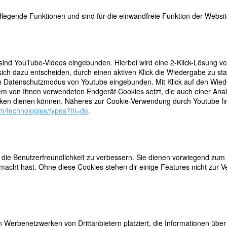
legende Funktionen und sind für die einwandfreie Funktion der Website
 sind YouTube-Videos eingebunden. Hierbei wird eine 2-Klick-Lösung ve
ich dazu entscheiden, durch einen aktiven Klick die Wiedergabe zu sta
n Datenschutzmodus von Youtube eingebunden. Mit Klick auf den Wieder
dem von Ihnen verwendeten Endgerät Cookies setzt, die auch einer Ana
 hatte sich der Fotografin Margaret Bourke-White ganz offensichtlich ti
en dienen können. Näheres zur Cookie-Verwendung durch Youtube find
cht im Leben der Frau, die als Urheberin der Bildreportage gelten kann.
com/technologies/types?hl=de
.
ch den Süden der USA, durch die Sowjetunion, Indien oder als erste offi
 Weltkrieg – Margaret Bourke-White musste mehr als einmal furchtlos s
chnamen Margaret zu ihrem Doppelnamen machte, waren liberale Elter
ie Benutzerfreundlichkeit zu verbessern. Sie dienen vorwiegend zum 
Eigenständigkeit erzogen. Beide hätten, so schreibt die Bourke-White-
acht hast. Ohne diese Cookies stehen dir einige Features nicht zur V
 geraubt, ihre Träume zu verwirklichen. Das einzige Handicap sei die
 Weg gegeben.
einer Kleinstadt in New Jersey, hatte Margaret Bourke-White selbst wo
 sie 1921 begann, an der Columbia University in New York Biologie z
ngetan. Schlangen liebte sie besonders, und so trug sie gern auch in a
 Werbenetzwerken von Drittanbietern platziert, die Informationen üb