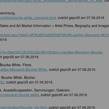
ts/ArtistHomePage.aspx?artist_id=2869&page_tab=Artworks_for_sale
, zul
ksammlung.
m/artists/bourke-white_margaret.html
, zuletzt geprüft am 07.06.2019.
ales and Art Market Information + Artist Prices, Biography and Image
rtistdetails.aspx?idarti=MTAzMDUwMDI0MTMzNjk=&artist=Margaret+BO
2019.
ooks?ei=Na6zS4CJK4SXsQaL8NmtAQ&ct=result&q=Margaret+Bourke-
tzt geprüft am 07.06.2019.
Bourke-White. Filme.
s=all&q=Margaret+Bourke-White
, zuletzt geprüft am 07.06.2019.
t Bourke-White. Bücher.
392
, zuletzt geprüft am 07.06.2019.
e, Ausstellungsseiten, Sammlungen, Galerien.
son/margaret-bourke-white
, zuletzt geprüft am 07.06.2019.
ungen/endeanf/bourke_bio.html
, zuletzt geprüft am 07.06.2019.