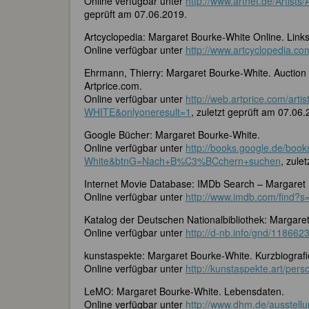
Online verfügbar unter
http://www.artnet.de/Artis
geprüft am 07.06.2019.
Artcyclopedia: Margaret Bourke-White Online. Lin
Online verfügbar unter
http://www.artcyclopedia.co
Ehrmann, Thierry: Margaret Bourke-White. Auction S
Artprice.com.
Online verfügbar unter
http://web.artprice.com/a
WHITE&onlyoneresult=1
, zuletzt geprüft am 07.06.
Google Bücher: Margaret Bourke-White.
Online verfügbar unter
http://books.google.de/b
White&btnG=Nach+B%C3%BCchern+suchen
, zule
Internet Movie Database: IMDb Search – Margaret 
Online verfügbar unter
http://www.imdb.com/find?
Katalog der Deutschen Nationalbibliothek: Margare
Online verfügbar unter
http://d-nb.info/gnd/118662
kunstaspekte: Margaret Bourke-White. Kurzbiografi
Online verfügbar unter
http://kunstaspekte.art/per
LeMO: Margaret Bourke-White. Lebensdaten.
Online verfügbar unter
http://www.dhm.de/ausstell