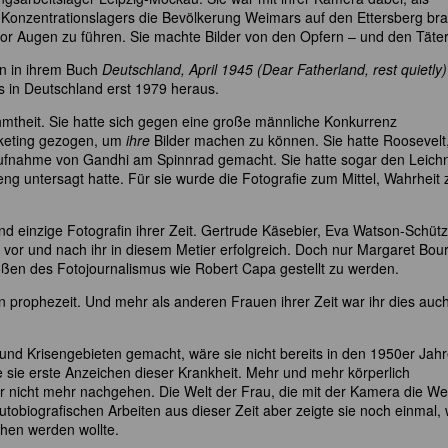
 Konzentrationslagers die Bevölkerung Weimars auf den Ettersberg bra
or Augen zu führen. Sie machte Bilder von den Opfern – und den Täter
nn in ihrem Buch
Deutschland, April 1945 (Dear Fatherland, rest quietly)
s in Deutschland erst 1979 heraus.
hmtheit. Sie hatte sich gegen eine große männliche Konkurrenz
rketing gezogen, um
ihre
Bilder machen zu können. Sie hatte Roosevelt
e Aufnahme von Gandhi am Spinnrad gemacht. Sie hatte sogar den Leic
reng untersagt hatte. Für sie wurde die Fotografie zum Mittel, Wahrheit 
d einzige Fotografin ihrer Zeit. Gertrude Käsebier, Eva Watson-Schütz
vor und nach ihr in diesem Metier erfolgreich. Doch nur Margaret Bou
rößen des Fotojournalismus wie Robert Capa gestellt zu werden.
en prophezeit. Und mehr als anderen Frauen ihrer Zeit war ihr dies auc
 und Krisengebieten gemacht, wäre sie nicht bereits in den 1950er Jah
 sie erste Anzeichen dieser Krankheit. Mehr und mehr körperlich
gar nicht mehr nachgehen. Die Welt der Frau, die mit der Kamera die We
 autobiografischen Arbeiten aus dieser Zeit aber zeigte sie noch einmal,
ehen werden wollte.