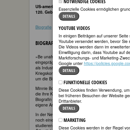
NOTWENDIGE COOKIES
US-amerikanische Fotojournalistin
Essenzielle Cookies ermöglichen grund
120. Geburtstag am 14. Juni 2024
DETAILS
Biografie
•
Zitate
•
Weblinks
•
Literatur & Quellen
YOUTUBE VIDEOS
In einigen Beiträgen auf unserer Seite
Youtube versendet werden, bevor Sie s
BIOGRAFIE
Die Videos werden dann im erweiterte
Einwilligung darin, dass Youtube auf 
»Be unafraid.« Dieser Ratschlag ihrer Mutter Minnie
Marktforschungs- und Marketing-Zweck
eingeprägt. Viel Platz für Furcht war tatsächlich ni
Google unter
https://policies.google.
als Industriefotografin, ob auf Reportagereisen dur
DETAILS
Kriegskorrespondentin der US Air Force im Zweiten
um die Bilder zu machen, die sie für wichtig hielt.
FUNKTIONELLE COOKIES
Minnie Bourke und Joseph White, deren beider Na
Diese Cookies finden Verwendung, um d
die ihre Kinder – zwei Töchter, ein Sohn – zu viel 
bei früheren Besuchen der Website gem
Biografin Vicki Goldberg, Margaret niemals den Mut
Drittanbieter.
eigene Angst, hatte Mutter Minnie ihr mit auf den
DETAILS
In der New Yorker Bronx geboren, aufgewachsen in 
noch einen ganz anderen Lebensweg vor Augen, als
MARKETING
studieren. Schon dem Kind hatten es die Reptilien a
Diese Cookies werden in der Regel von