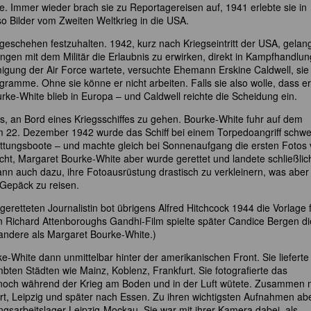
se. Immer wieder brach sie zu Reportagereisen auf, 1941 erlebte sie in
 Bilder vom Zweiten Weltkrieg in die USA.
eschehen festzuhalten. 1942, kurz nach Kriegseintritt der USA, gelan
ngen mit dem Militär die Erlaubnis zu erwirken, direkt in Kampfhandlu
igung der Air Force wartete, versuchte Ehemann Erskine Caldwell, sie
ramme. Ohne sie könne er nicht arbeiten. Falls sie also wolle, dass er
e-White blieb in Europa – und Caldwell reichte die Scheidung ein.
s, an Bord eines Kriegsschiffes zu gehen. Bourke-White fuhr auf dem
Am 22. Dezember 1942 wurde das Schiff bei einem Torpedoangriff schwe
 Rettungsboote – und machte gleich bei Sonnenaufgang die ersten Fotos
icht, Margaret Bourke-White aber wurde gerettet und landete schließlich
dann auch dazu, ihre Fotoausrüstung drastisch zu verkleinern, was aber
 Gepäck zu reisen.
eretteten Journalistin bot übrigens Alfred Hitchcock 1944 die Vorlage 
n Richard Attenboroughs Gandhi-Film spielte später Candice Bergen di
 andere als Margaret Bourke-White.)
-White dann unmittelbar hinter der amerikanischen Front. Sie lieferte 
n Städten wie Mainz, Koblenz, Frankfurt. Sie fotografierte das
 noch während der Krieg am Boden und in der Luft wütete. Zusammen 
t, Leipzig und später nach Essen. Zu ihren wichtigsten Aufnahmen ab
arbeitslager Leipzig-Mockau. Sie war mit ihrer Kamera dabei, als