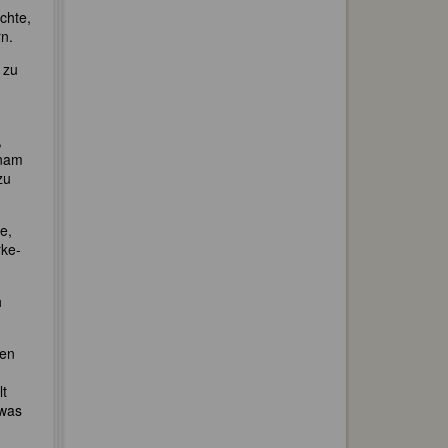
chte,
n.
zu
,
hnam
zu
e,
rke-
h
ren
lt
 was