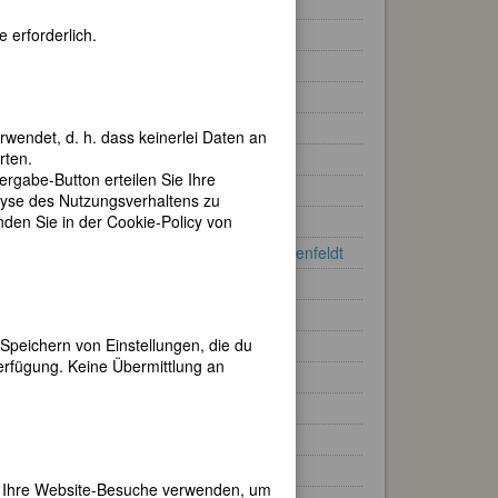
Diane Arbus
 erforderlich.
Gertrud Arndt
Marta Astfalck-Vietz
Anita Augspurg
Roswitha Baumeister
rwendet, d. h. dass keinerlei Daten an
rten.
Ruth Berlau
gabe-Button erteilen Sie Ihre
Margaret Bourke-White
lyse des Nutzungsverhaltens zu
ef
en Sie in der Cookie-Policy von
Marianne Brandt
 Ob
Marianne Breslauer Feilchenfeldt
zielle
ein,
Julia Margaret Cameron
Friedl Dicker
n,
Speichern von Einstellungen, die du
Trude Fleischmann
erfügung. Keine Übermittlung an
Gisèle Freund
Aenne Heise
hl
Florence Henri
u
Hannah Höch
ller
er Ihre Website-Besuche verwenden, um