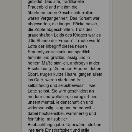
gebildet. Das alte, traditionelle
Frauenbild und mit ihm die
überkommenen Geschlechterrollen
waren Vergangenheit. Das Korsett war
abgeworfen, die langen Röcke passé,
die Zöpfe abgeschnitten. Trotz des
grauenhaften Leids des Krieges war es
„Die Stunde der Frauen“. Traute war für
Lotte der Inbegriff dieses neuen
Frauentyps: schlank und sportlich,
feminin und graziös, lässig und in
hohem Maße sinnlich, androgyn in der
Erscheinung. Die neuen Frauen trieben
Sport, trugen kurze Haare, gingen allein
ins Café, waren stark und frei,
selbständig und selbstbewusst – wie
Lotte selbst. Sie wird geschildert als
modern und weltoffen, couragiert und
unsentimental, leidenschaftlich und
widerspenstig, klug und humorvoll -
dabei hochsensibel, warmherzig und
feinfühlig, mit subtiler
Beobachtungsgabe. Unerwähnt bleiben
ihre tiefe Ernsthaftigkeit und stille