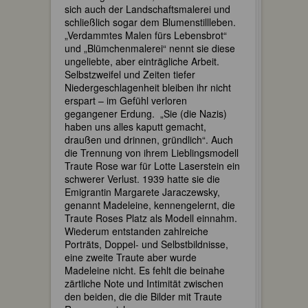
sich auch der Landschaftsmalerei und
schließlich sogar dem Blumenstillleben.
„Verdammtes Malen fürs Lebensbrot“
und „Blümchenmalerei“ nennt sie diese
ungeliebte, aber einträgliche Arbeit.
Selbstzweifel und Zeiten tiefer
Niedergeschlagenheit bleiben ihr nicht
erspart – im Gefühl verloren
gegangener Erdung. „Sie (die Nazis)
haben uns alles kaputt gemacht,
draußen und drinnen, gründlich“. Auch
die Trennung von ihrem Lieblingsmodell
Traute Rose war für Lotte Laserstein ein
schwerer Verlust. 1939 hatte sie die
Emigrantin Margarete Jaraczewsky,
genannt Madeleine, kennengelernt, die
Traute Roses Platz als Modell einnahm.
Wiederum entstanden zahlreiche
Porträts, Doppel- und Selbstbildnisse,
eine zweite Traute aber wurde
Madeleine nicht. Es fehlt die beinahe
zärtliche Note und Intimität zwischen
den beiden, die die Bilder mit Traute