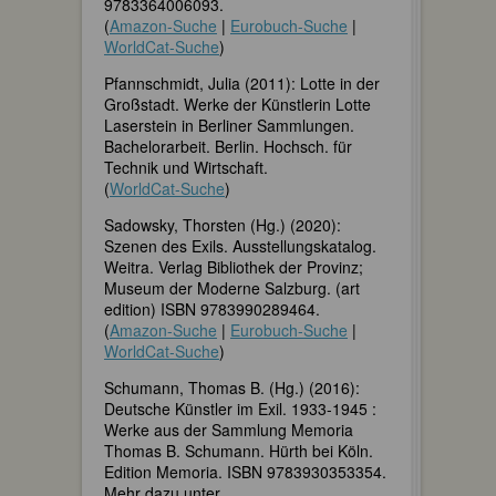
9783364006093.
(
Amazon-Suche
|
Eurobuch-Suche
|
WorldCat-Suche
)
Pfannschmidt, Julia (2011): Lotte in der
Großstadt. Werke der Künstlerin Lotte
Laserstein in Berliner Sammlungen.
Bachelorarbeit. Berlin. Hochsch. für
Technik und Wirtschaft.
(
WorldCat-Suche
)
Sadowsky, Thorsten (Hg.) (2020):
Szenen des Exils. Ausstellungskatalog.
Weitra. Verlag Bibliothek der Provinz;
Museum der Moderne Salzburg. (art
edition) ISBN 9783990289464.
(
Amazon-Suche
|
Eurobuch-Suche
|
WorldCat-Suche
)
Schumann, Thomas B. (Hg.) (2016):
Deutsche Künstler im Exil. 1933-1945 :
Werke aus der Sammlung Memoria
Thomas B. Schumann. Hürth bei Köln.
Edition Memoria. ISBN 9783930353354.
Mehr dazu unter