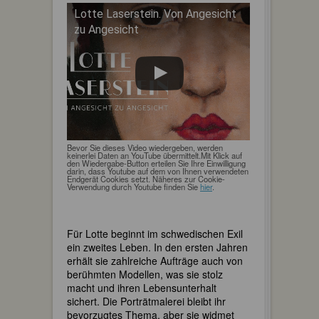
Lotte Laserstein. Von Angesicht
zu Angesicht
Bevor Sie dieses Video wiedergeben, werden
keinerlei Daten an YouTube übermittelt.Mit Klick auf
den Wiedergabe-Button erteilen Sie Ihre Einwilligung
darin, dass Youtube auf dem von Ihnen verwendeten
Endgerät Cookies setzt. Näheres zur Cookie-
Verwendung durch Youtube finden Sie
hier
.
Für Lotte beginnt im schwedischen Exil
ein zweites Leben. In den ersten Jahren
erhält sie zahlreiche Aufträge auch von
berühmten Modellen, was sie stolz
macht und ihren Lebensunterhalt
sichert. Die Porträtmalerei bleibt ihr
bevorzugtes Thema, aber sie widmet