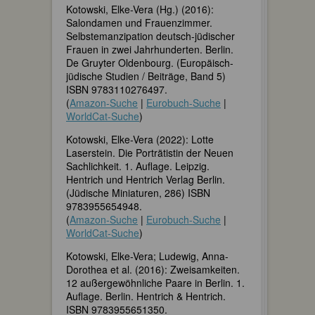
Kotowski, Elke-Vera (Hg.) (2016):
Salondamen und Frauenzimmer.
Selbstemanzipation deutsch-jüdischer
Frauen in zwei Jahrhunderten. Berlin.
De Gruyter Oldenbourg. (Europäisch-
jüdische Studien / Beiträge, Band 5)
ISBN 9783110276497.
(
Amazon-Suche
|
Eurobuch-Suche
|
WorldCat-Suche
)
Kotowski, Elke-Vera (2022): Lotte
Laserstein. Die Porträtistin der Neuen
Sachlichkeit. 1. Auflage. Leipzig.
Hentrich und Hentrich Verlag Berlin.
(Jüdische Miniaturen, 286) ISBN
9783955654948.
(
Amazon-Suche
|
Eurobuch-Suche
|
WorldCat-Suche
)
Kotowski, Elke-Vera; Ludewig, Anna-
Dorothea et al. (2016): Zweisamkeiten.
12 außergewöhnliche Paare in Berlin. 1.
Auflage. Berlin. Hentrich & Hentrich.
ISBN 9783955651350.