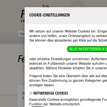
COOKIE-EINSTELLUNGEN
Wir setzen auf unserer Website Cookies ein. Einige
andere uns helfen, unser Onlineangebot zu verbesse
Sie können dies akzeptieren per Klick auf die Schal
ALLE AKZEPTIEREN & S
oder einzelne Einstellungen vornehmen. Außerdem 
jederzeit im Fußbereich unserer Website aufrufen 
abwählen. Nähere Hinweise erhalten Sie in unsere
im ganzen Text
nur in Titeln
Folgend finden Sie eine Übersicht über alle auf di
können Ihre Zustimmung zu ganzen Kategorien geb
anzeigen lassen.
NOTWENDIGE COOKIES
FEMBIO SPECIALS
FAMOUS LESBIANS
Lotte Laserstein
Essenzielle Cookies ermöglichen grundlegende Funk
Funktion der Website erforderlich.