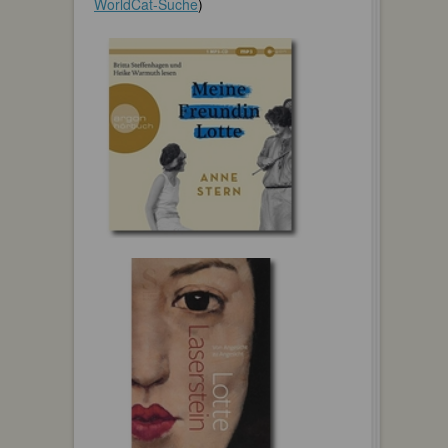
WorldCat-Suche
)