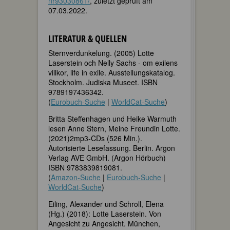
nr93030861/
, zuletzt geprüft am
07.03.2022.
LITERATUR & QUELLEN
Sternverdunkelung. (2005) Lotte
Laserstein och Nelly Sachs - om exilens
villkor, life in exile. Ausstellungskatalog.
Stockholm. Judiska Museet. ISBN
9789197436342.
(
Eurobuch-Suche
|
WorldCat-Suche
)
Britta Steffenhagen und Heike Warmuth
lesen Anne Stern, Meine Freundin Lotte.
(2021)2mp3-CDs (526 Min.).
Autorisierte Lesefassung. Berlin. Argon
Verlag AVE GmbH. (Argon Hörbuch)
ISBN 9783839819081.
(
Amazon-Suche
|
Eurobuch-Suche
|
WorldCat-Suche
)
Eiling, Alexander und Schroll, Elena
(Hg.) (2018): Lotte Laserstein. Von
Angesicht zu Angesicht. München,