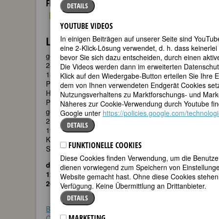
FEMBIO SPECIAL: FAMOUS LESBIANS
DETAILS
YOUTUBE VIDEOS
LOTTE LASERSTEIN
In einigen Beiträgen auf unserer Seite sind YouTu
eine 2-Klick-Lösung verwendet, d. h. dass keinerl
geboren am
bevor Sie sich dazu entscheiden, durch einen aktiv
28. November
Die Videos werden dann im erweiterten Datenschu
1898 in
Klick auf den Wiedergabe-Button erteilen Sie Ihre E
Preußisch-
dem von Ihnen verwendeten Endgerät Cookies setzt
Holland, heute
Nutzungsverhaltens zu Marktforschungs- und Mark
Paslek, Polen
Näheres zur Cookie-Verwendung durch Youtube find
gestorben am
Google unter
https://policies.google.com/technolog
21. Januar
DETAILS
1993 in
(Foto von Wanda von
Kalmar,
Debschitz-Kunowski, 1930),
FUNKTIONELLE COOKIES
Schweden
Wikimedia Commons
Diese Cookies finden Verwendung, um die Benutzerf
deutsch-schwedische Malerin
dienen vorwiegend zum Speichern von Einstellunge
125. Geburtstag am 28. November
Website gemacht hast. Ohne diese Cookies stehen d
2023
Verfügung. Keine Übermittlung an Drittanbieter.
DETAILS
Biografie
•
Zitate
•
Weblinks
•
Literatur &
MARKETING
Quellen