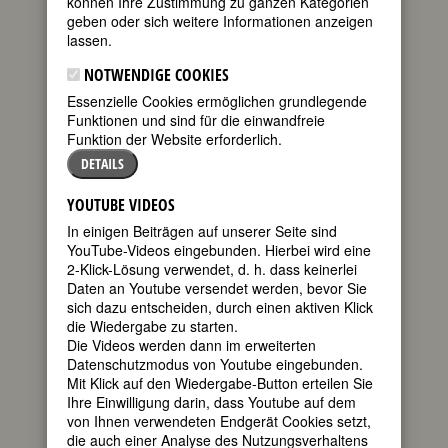
können Ihre Zustimmung zu ganzen Kategorien
geben oder sich weitere Informationen anzeigen
lassen.
FEMBIO SPECIAL: BERÜHMTE
KOMPONISTINNEN
NOTWENDIGE COOKIES
Essenzielle Cookies ermöglichen grundlegende
Funktionen und sind für die einwandfreie
Funktion der Website erforderlich.
MARIA ANTONIA WALPURGIS,
DETAILS
KURFÜRSTIN VON SACHSEN,
HERZOGIN VON BAYERN
YOUTUBE VIDEOS
In einigen Beiträgen auf unserer Seite sind
geboren am
YouTube-Videos eingebunden. Hierbei wird eine
18. Juli 1724 in
2-Klick-Lösung verwendet, d. h. dass keinerlei
München
Daten an Youtube versendet werden, bevor Sie
gestorben am
sich dazu entscheiden, durch einen aktiven Klick
23. April 1780
die Wiedergabe zu starten.
in Dresden
Die Videos werden dann im erweiterten
Datenschutzmodus von Youtube eingebunden.
deutsche
Mit Klick auf den Wiedergabe-Button erteilen Sie
Komponistin,
Ihre Einwilligung darin, dass Youtube auf dem
Dichterin und
von Ihnen verwendeten Endgerät Cookies setzt,
Malerin
die auch einer Analyse des Nutzungsverhaltens
245. Todestag
Commons.Wikimedia.org