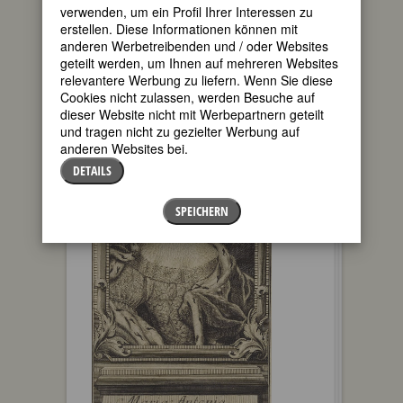
Gestikulation anbetraf, so hatte sie
verwenden, um ein Profil Ihrer Interessen zu
wenig Mühe, denn damit hatte mich
erstellen. Diese Informationen können mit
mein Tanzmeister schon genug gequält,
anderen Werbetreibenden und / oder Websites
indem er behauptete, dass ich es doch
geteilt werden, um Ihnen auf mehreren Websites
gewiss einmal brauchen würde; aber
relevantere Werbung zu liefern. Wenn Sie diese
das Rezitativ, worin ich noch sehr zurück
Cookies nicht zulassen, werden Besuche auf
war, habe ich ihr ganz zu verdanken.”
dieser Website nicht mit Werbepartnern geteilt
und tragen nicht zu gezielter Werbung auf
anderen Websites bei.
DETAILS
SPEICHERN