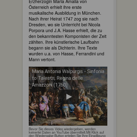
Erzherzogin Maria Amalia von
Österreich erhielt ihre erste
musikalische Ausbildung in München.
Nach ihrer Heirat 1747 zog sie nach
Dresden, wo sie Unterricht bei Nicola
Porpora und J.A. Hasse erhielt, die zu
den bekanntesten Komponisten der Zeit
zählten. Ihre künstlerische Laufbahn
begann sie als Dichterin. Ihre Texte
wurden u.a. von Hasse, Ferrandini und
Mann vertont.
Maria Antonia Walpurgis - Sinfonia
to Talestri, Regina delle
Amazzoni (1760)
Bevor Sie dieses Video wiedergeben, werden
keinerlei Daten an YouTube übermittelt.Mit Klick auf
den Wiedergabe-Button erteilen Sie Ihre Einwilligung