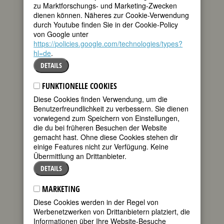
zu Marktforschungs- und Marketing-Zwecken
am 23.
dienen können. Näheres zur Cookie-Verwendung
April 2025
durch Youtube finden Sie in der Cookie-Policy
von Google unter
Biografie
•
Zitate
•
Weblinks
•
Literatur &
https://policies.google.com/technologies/types?
Quellen
hl=de
.
DETAILS
BIOGRAFIE
FUNKTIONELLE COOKIES
In ihren Memoiren schreibt die Sängerin
Diese Cookies finden Verwendung, um die
Elisabeth Mara über die Kurfürstin:
Benutzerfreundlichkeit zu verbessern. Sie dienen
„1767 kam sie nach der Leipziger
vorwiegend zum Speichern von Einstellungen,
Messe, ich hatte das Glück ihr zu
die du bei früheren Besuchen der Website
gefallen und wurde bald darauf nach
gemacht hast. Ohne diese Cookies stehen dir
Dresden verlangt, um eine Rolle auf
einige Features nicht zur Verfügung. Keine
dem Opern-Theater zu spielen. Die
Übermittlung an Drittanbieter.
Kurfürstin nahm mich freundlich auf, und
als ich ihr meine Besorgnis, niemals
DETAILS
eine Bühne betreten zu haben, äußerte,
so übernahm sie es, mich zu
MARKETING
unterrichten. Die Musik war von ihrer
Diese Cookies werden in der Regel von
eignen Composition. Sie liess mich alle
Werbenetzwerken von Drittanbietern platziert, die
Morgen zu sich holen. Was Stellung und
Informationen über Ihre Website-Besuche