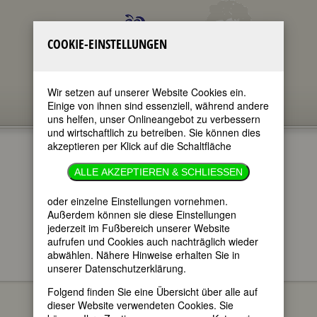
COOKIE-EINSTELLUNGEN
Wir setzen auf unserer Website Cookies ein.
Einige von ihnen sind essenziell, während andere
uns helfen, unser Onlineangebot zu verbessern
und wirtschaftlich zu betreiben. Sie können dies
akzeptieren per Klick auf die Schaltfläche
ALLE AKZEPTIEREN & SCHLIESSEN
oder einzelne Einstellungen vornehmen.
im ganzen Text
nur in Titeln
Außerdem können sie diese Einstellungen
jederzeit im Fußbereich unserer Website
aufrufen und Cookies auch nachträglich wieder
abwählen. Nähere Hinweise erhalten Sie in
unserer Datenschutzerklärung.
FEMBIO SPECIALS
BERÜHMTE
Maria Antonia
KOMPONISTINNEN
Folgend finden Sie eine Übersicht über alle auf
Walpurgis, Kurfürstin von Sachsen,
dieser Website verwendeten Cookies. Sie
Herzogin von Bayern