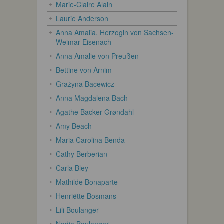
Marie-Claire Alain
Laurie Anderson
Anna Amalia, Herzogin von Sachsen-
Weimar-Eisenach
Anna Amalie von Preußen
Bettine von Arnim
Grażyna Bacewicz
Anna Magdalena Bach
Agathe Backer Grøndahl
Amy Beach
Maria Carolina Benda
Cathy Berberian
Carla Bley
Mathilde Bonaparte
Henriëtte Bosmans
Lili Boulanger
Nadia Boulanger