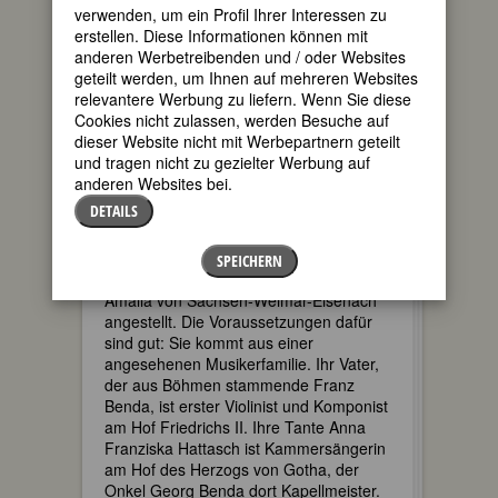
sind vor allem in Deutschland die
verwenden, um ein Profil Ihrer Interessen zu
Ausnahme. Viele komponieren für sich,
erstellen. Diese Informationen können mit
für die Familie und für Freunde. Doch
anderen Werbetreibenden und / oder Websites
an den europäischen Höfen sind in der
geteilt werden, um Ihnen auf mehreren Websites
zweiten Hälfte des 18. Jahrhunderts
relevantere Werbung zu liefern. Wenn Sie diese
schon viele Frauen als Sängerinnen,
Cookies nicht zulassen, werden Besuche auf
Musikerinnen oder Lehrerinnen
dieser Website nicht mit Werbepartnern geteilt
angestellt. Der Zugang dazu hängt
und tragen nicht zu gezielter Werbung auf
allerdings von ihrer sozialen Herkunft,
anderen Websites bei.
der musikalischen Ausbildung und nicht
DETAILS
zuletzt von persönlichen Beziehungen
ab, wie Maria Bendas Lebensweg zeigt.
Sie wird 1761 als Kammerfrau und
SPEICHERN
Sängerin am Hof der Herzogin Anna
Amalia von Sachsen-Weimar-Eisenach
angestellt. Die Voraussetzungen dafür
sind gut: Sie kommt aus einer
angesehenen Musikerfamilie. Ihr Vater,
der aus Böhmen stammende Franz
Benda, ist erster Violinist und Komponist
am Hof Friedrichs II. Ihre Tante Anna
Franziska Hattasch ist Kammersängerin
am Hof des Herzogs von Gotha, der
Onkel Georg Benda dort Kapellmeister.