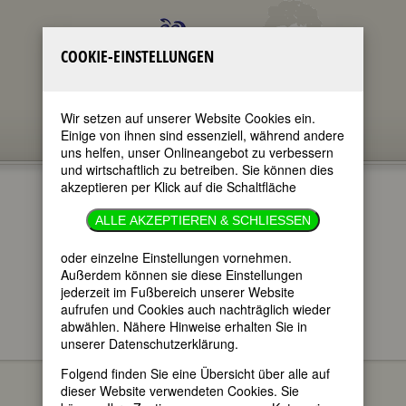
COOKIE-EINSTELLUNGEN
Wir setzen auf unserer Website Cookies ein.
Einige von ihnen sind essenziell, während andere
uns helfen, unser Onlineangebot zu verbessern
und wirtschaftlich zu betreiben. Sie können dies
akzeptieren per Klick auf die Schaltfläche
ALLE AKZEPTIEREN & SCHLIESSEN
oder einzelne Einstellungen vornehmen.
im ganzen Text
nur in Titeln
Außerdem können sie diese Einstellungen
jederzeit im Fußbereich unserer Website
aufrufen und Cookies auch nachträglich wieder
abwählen. Nähere Hinweise erhalten Sie in
unserer Datenschutzerklärung.
FEMBIO SPECIALS
BERÜHMTE
Maria Carolina
KOMPONISTINNEN
Folgend finden Sie eine Übersicht über alle auf
Benda
dieser Website verwendeten Cookies. Sie