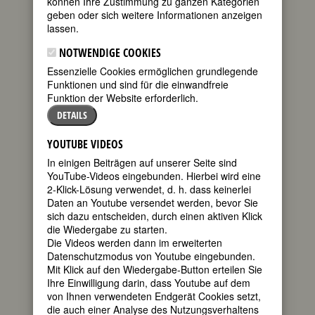
können Ihre Zustimmung zu ganzen Kategorien
geben oder sich weitere Informationen anzeigen
FEMBIO SPECIAL: BERÜHMTE
lassen.
KOMPONISTINNEN
NOTWENDIGE COOKIES
Essenzielle Cookies ermöglichen grundlegende
Funktionen und sind für die einwandfreie
MARIA CAROLINA BENDA
Funktion der Website erforderlich.
(verh. Wolf)
DETAILS
getauft am 27.
YOUTUBE VIDEOS
Dezember
1742 in Berlin
In einigen Beiträgen auf unserer Seite sind
gestorben am
YouTube-Videos eingebunden. Hierbei wird eine
2. August 1820
2-Klick-Lösung verwendet, d. h. dass keinerlei
in Weimar
Daten an Youtube versendet werden, bevor Sie
sich dazu entscheiden, durch einen aktiven Klick
deutsche
die Wiedergabe zu starten.
Sängerin,
Die Videos werden dann im erweiterten
Pianistin und
Datenschutzmodus von Youtube eingebunden.
Komponistin;
Mit Klick auf den Wiedergabe-Button erteilen Sie
Kammersängerin am Hof der
Ihre Einwilligung darin, dass Youtube auf dem
Herzogin Anna Amalia von Sachsen-
von Ihnen verwendeten Endgerät Cookies setzt,
Weimar-Eisenach
die auch einer Analyse des Nutzungsverhaltens