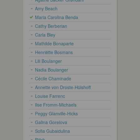
Amy Beach
Maria Carolina Benda
Cathy Berberian
Carla Bley
Mathilde Bonaparte
Henriëtte Bosmans
Lili Boulanger
Nadia Boulanger
Cécile Chaminade
Annette von Droste-Hülshoff
Louise Farrenc
Ilse Fromm-Michaels
Peggy Glanville-Hicks
Galina Gorelova
Sofia Gubaidulina
Björk