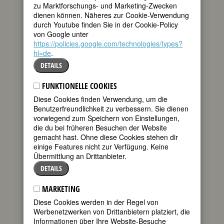
zu Marktforschungs- und Marketing-Zwecken
205. Todestag am 2. August 2025
dienen können. Näheres zur Cookie-Verwendung
durch Youtube finden Sie in der Cookie-Policy
von Google unter
Biografie
•
Zitate
•
Weblinks
•
Literatur &
https://policies.google.com/technologies/types?
Quellen
hl=de
.
DETAILS
BIOGRAFIE
FUNKTIONELLE COOKIES
Das 18. Jahrhundert ist eine Epoche der
Diese Cookies finden Verwendung, um die
Umbrüche und Aufbrüche, in der Frauen
Benutzerfreundlichkeit zu verbessern. Sie dienen
auch nach neuen Tätigkeiten in der
vorwiegend zum Speichern von Einstellungen,
Musik suchen. Eine explizite
die du bei früheren Besuchen der Website
musikalische Ausbildung, wie sie Maria
gemacht hast. Ohne diese Cookies stehen dir
Benda und ihre jüngere Schwester
einige Features nicht zur Verfügung. Keine
Juliane bei ihrem Vater genießen,
Übermittlung an Drittanbieter.
erhalten jedoch nur wenige. Den
DETAILS
meisten bleibt eine eigenständige
berufliche Karriere verschlossen.
MARKETING
Von Frauen verfasste große
Diese Cookies werden in der Regel von
Orchesterwerke, Opern oder
Werbenetzwerken von Drittanbietern platziert, die
Kammermusik für mehrere Instrumente
Informationen über Ihre Website-Besuche