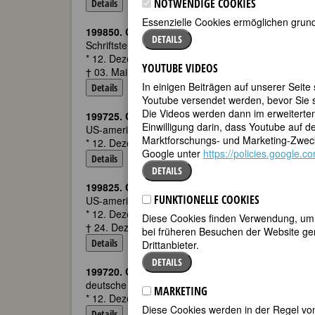
NOTWENDIGE COOKIES
Details
Essenzielle Cookies ermöglichen grund
199850. Geburtstag:
Isabella Braun
DETAILS
Schriftstellerin, Lehrerin
* 12. Dezember 1815 in Jettingen b. Ulm
YOUTUBE VIDEOS
† 03. Mai 1886 in München
In einigen Beiträgen auf unserer Seite
Details
Youtube versendet werden, bevor Sie s
Die Videos werden dann im erweiterte
199725. Geburtstag:
Dionne Warwick
Einwilligung darin, dass Youtube auf 
US-amerikanische Pop Sängerin
Marktforschungs- und Marketing-Zweck
* 12. Dezember 1940 in East Orange, New Jersey
Google unter
https://policies.google.
Details
DETAILS
199825. Geburtstag:
Lottie Digges Moon
FUNKTIONELLE COOKIES
US-amerikanische Missionarin
* 12. Dezember 1840 in Albemarle County VA
Diese Cookies finden Verwendung, um d
† 24. Dezember 1912 in Kobe Harbor, Japan
bei früheren Besuchen der Website gem
Details
Drittanbieter.
DETAILS
199720. Geburtstag:
Gertrud Pfister
deutsche Sportwissenschaftlerin, Sporthistorikerin
MARKETING
* 12. Dezember 1945
Diese Cookies werden in der Regel von
Details