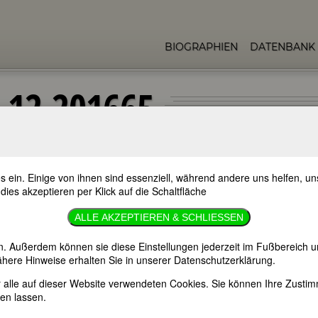
BIOGRAPHIEN
DATENBANK
.12.201665
s ein. Einige von ihnen sind essenziell, während andere uns helfen, 
ellen Gedenktage bedeutender Frauen. Wenn Sie mehr über diese Fraue
 dies akzeptieren per Klick auf die Schaltfläche
ge informieren wollen, empfehlen wir Ihnen die
FemBio-Datenbank
.
ALLE AKZEPTIEREN & SCHLIESSEN
41
Todestage
.
n. Außerdem können sie diese Einstellungen jederzeit im Fußbereich u
here Hinweise erhalten Sie in unserer Datenschutzerklärung.
er alle auf dieser Website verwendeten Cookies. Sie können Ihre Zust
en lassen.