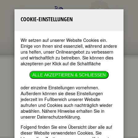
COOKIE-EINSTELLUNGEN
Wir setzen auf unserer Website Cookies ein.
Einige von ihnen sind essenziell, während andere
uns helfen, unser Onlineangebot zu verbessern
und wirtschaftlich zu betreiben. Sie können dies
akzeptieren per Klick auf die Schaltfläche
GEDENKTAGE
ALLE AKZEPTIEREN & SCHLIESSEN
18.12.201665
oder einzelne Einstellungen vornehmen.
Außerdem können sie diese Einstellungen
jederzeit im Fußbereich unserer Website
im ganzen Text
aufrufen und Cookies auch nachträglich wieder
nur in Titeln
abwählen. Nähere Hinweise erhalten Sie in
unserer Datenschutzerklärung.
Folgend finden Sie eine Übersicht über alle auf
dieser Website verwendeten Cookies. Sie
Hier finden Sie - im täglichen Wechsel -