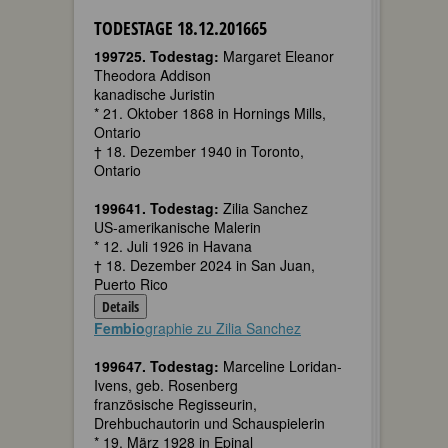
TODESTAGE 18.12.201665
199725. Todestag:
Margaret Eleanor
Theodora Addison
kanadische Juristin
* 21. Oktober 1868 in Hornings Mills,
Ontario
† 18. Dezember 1940 in Toronto,
Ontario
199641. Todestag:
Zilia Sanchez
US-amerikanische Malerin
* 12. Juli 1926 in Havana
† 18. Dezember 2024 in San Juan,
Puerto Rico
Details
Fembio
graphie zu Zilia Sanchez
199647. Todestag:
Marceline Loridan-
Ivens, geb. Rosenberg
französische Regisseurin,
Drehbuchautorin und Schauspielerin
* 19. März 1928 in Epinal