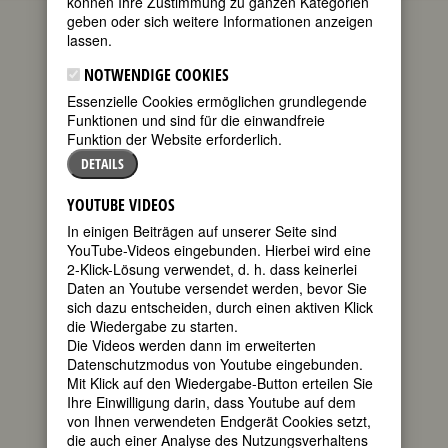
können Ihre Zustimmung zu ganzen Kategorien
die aktuellen Gedenktage bedeutender
geben oder sich weitere Informationen anzeigen
Frauen. Wenn Sie mehr über diese
lassen.
Frauen wissen möchten oder sich über
kommende Gedenktage informieren
NOTWENDIGE COOKIES
wollen, empfehlen wir Ihnen die
Essenzielle Cookies ermöglichen grundlegende
FemBio-Datenbank
.
Funktionen und sind für die einwandfreie
Zum heutigen Datum passen 38
Funktion der Website erforderlich.
Geburtstage
und 29
Todestage
.
DETAILS
GEBURTSTAGE 18.12.201665
YOUTUBE VIDEOS
199740. Geburtstag:
Peggy Cummins
In einigen Beiträgen auf unserer Seite sind
englische Schauspielerin
YouTube-Videos eingebunden. Hierbei wird eine
* 18. Dezember 1925 in Prestaty, N.
2-Klick-Lösung verwendet, d. h. dass keinerlei
Wales
Daten an Youtube versendet werden, bevor Sie
† 29. Dezember 2017 in London
sich dazu entscheiden, durch einen aktiven Klick
Details
die Wiedergabe zu starten.
Die Videos werden dann im erweiterten
199770. Geburtstag:
Rose Franken,
Datenschutzmodus von Youtube eingebunden.
geb. Lewin (Ps. Franken Melony,
Mit Klick auf den Wiedergabe-Button erteilen Sie
Margaret Grant)
Ihre Einwilligung darin, dass Youtube auf dem
US-amerikanische Schriftstellerin,
von Ihnen verwendeten Endgerät Cookies setzt,
Dramatikerin
die auch einer Analyse des Nutzungsverhaltens