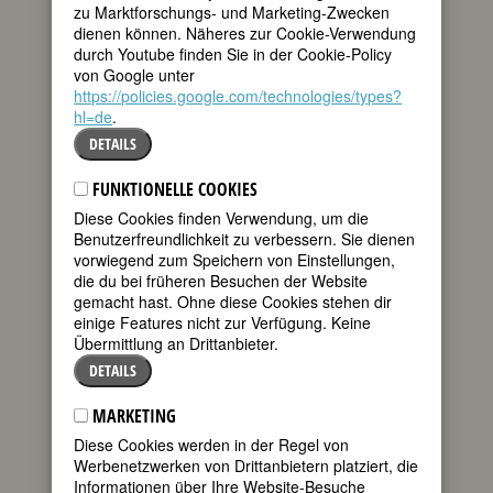
* 18. Dezember 1895 in Gainesville, TX
zu Marktforschungs- und Marketing-Zwecken
† 22. Juni 1988 in Tucson, AZ
dienen können. Näheres zur Cookie-Verwendung
Details
durch Youtube finden Sie in der Cookie-Policy
von Google unter
https://policies.google.com/technologies/types?
199685. Geburtstag:
Christina María
hl=de
Aguilera
.
US-amerikanische Sängerin,
DETAILS
Schauspielerin, Produzentin,
Songwriterin, Tänzerin
FUNKTIONELLE COOKIES
* 18. Dezember 1980 in New York City
Diese Cookies finden Verwendung, um die
Details
Benutzerfreundlichkeit zu verbessern. Sie dienen
vorwiegend zum Speichern von Einstellungen,
199715. Geburtstag:
Gillian Armstrong
die du bei früheren Besuchen der Website
australische Regisseurin, Schriftstellerin,
gemacht hast. Ohne diese Cookies stehen dir
Produzentin
einige Features nicht zur Verfügung. Keine
* 18. Dezember 1950 in Melbourne
Übermittlung an Drittanbieter.
Details
DETAILS
199745. Geburtstag:
Rita Streich
MARKETING
deutsche Sängerin
* 18. Dezember 1920 in Barnaul,
Diese Cookies werden in der Regel von
Nowosibirsk/ Sibirien
Werbenetzwerken von Drittanbietern platziert, die
† 20. März 1987 in Wien
Informationen über Ihre Website-Besuche