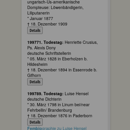
ungarisch-Us-amerikanische
Dompteuse: Löwenbändigerin,
Liliputanerin
* Januar 1877
† 18. Dezember 1909
Details
199771. Todestag:
Henriette Crusius,
Ps. Alexis Dony
deutsche Schriftstellerin
* 05. März 1828 in Eberholzen b.
Hildesheim
† 18. Dezember 1894 in Essenrode b.
Gifhorn
Details
199789. Todestag:
Luise Hensel
deutsche Dichterin
* 30. März 1798 in Linum bei/near
Fehrbellin/ Brandenburg
† 18. Dezember 1876 in Paderborn
Details
Fembio
graphie zu Luise Hensel