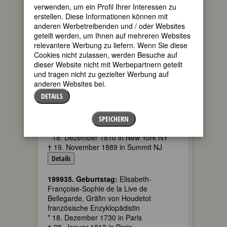
verwenden, um ein Profil Ihrer Interessen zu
Details
erstellen. Diese Informationen können mit
anderen Werbetreibenden und / oder Websites
199765. Geburtstag:
Suzy Solidor
geteilt werden, um Ihnen auf mehreren Websites
französische Chanteuse und
relevantere Werbung zu liefern. Wenn Sie diese
Schauspielerin
Cookies nicht zulassen, werden Besuche auf
* 18. Dezember 1900 in St.-Servant bei
dieser Website nicht mit Werbepartnern geteilt
St.-Malo
und tragen nicht zu gezielter Werbung auf
† 31. März 1983
anderen Websites bei.
Details
DETAILS
199855. Geburtstag:
Elizabeth
Clementine (Dodge) Stedmann
SPEICHERN
US-amerikanische Schriftstellerin
* 18. Dezember 1810 in New York NY
† 19. November 1889 in Summit NJ
Details
199935. Geburtstag:
Elisabeth-
Françoise-Sophie de la Live de
Bellegarde, Gräfin von Houdetot
französische Enzyklopädistin
* 18. Dezember 1730 in Paris