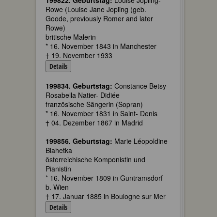
199822. Geburtstag:
Louise Jopling-
Rowe (Louise Jane Jopling (geb.
Goode, previously Romer and later
Rowe)
britische Malerin
* 16. November 1843 in Manchester
† 19. November 1933
Details
199834. Geburtstag:
Constance Betsy
Rosabella Natier- Didiée
französische Sängerin (Sopran)
* 16. November 1831 in Saint- Denis
† 04. Dezember 1867 in Madrid
199856. Geburtstag:
Marie Léopoldine
Blahetka
österreichische Komponistin und
Pianistin
* 16. November 1809 in Guntramsdorf
b. Wien
† 17. Januar 1885 in Boulogne sur Mer
Details