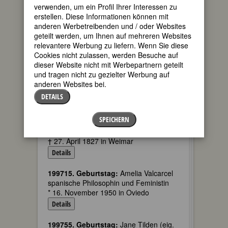
Details
verwenden, um ein Profil Ihrer Interessen zu
erstellen. Diese Informationen können mit
199790. Geburtstag:
Else Thomann-
anderen Werbetreibenden und / oder Websites
Buchholz
geteilt werden, um Ihnen auf mehreren Websites
österreichisch-Schweizer Malerin
relevantere Werbung zu liefern. Wenn Sie diese
* 16. November 1875 in Wien
Cookies nicht zulassen, werden Besuche auf
† 31. Januar 1918 in Zollikon
dieser Website nicht mit Werbepartnern geteilt
Details
und tragen nicht zu gezielter Werbung auf
anderen Websites bei.
199910. Geburtstag:
Johanne Karoline
DETAILS
Amalie Ludecus geb. Kotzebue (Ps.
Amalie v. Berg)
SPEICHERN
deutsche Schriftstellerin
* 16. November 1755 in Schöppenstedt
† 27. April 1827 in Weimar
Details
199715. Geburtstag:
Amelia Valcarcel
spanische Philosophin und Feministin
* 16. November 1950 in Oviedo
Details
199755. Geburtstag:
Jane Tilden (eig.