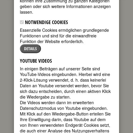
können Ihre Zustimmung zu ganzen Kategorien
die aktuellen Gedenktage bedeutender
geben oder sich weitere Informationen anzeigen
Frauen. Wenn Sie mehr über diese
lassen.
Frauen wissen möchten oder sich über
kommende Gedenktage informieren
NOTWENDIGE COOKIES
wollen, empfehlen wir Ihnen die
Essenzielle Cookies ermöglichen grundlegende
FemBio-Datenbank
.
Funktionen und sind für die einwandfreie
Zum heutigen Datum passen 43
Funktion der Website erforderlich.
Geburtstage
und 26
Todestage
.
DETAILS
GEBURTSTAGE 16.11.201665
YOUTUBE VIDEOS
199750. Geburtstag:
Jean Guttery Fritz
In einigen Beiträgen auf unserer Seite sind
US-amerikanische Schriftstellerin
YouTube-Videos eingebunden. Hierbei wird eine
* 16. November 1915 in Hankow, China
2-Klick-Lösung verwendet, d. h. dass keinerlei
† 14. Mai 2017 in Sleepy Hollow NY
Daten an Youtube versendet werden, bevor Sie
Details
sich dazu entscheiden, durch einen aktiven Klick
die Wiedergabe zu starten.
199680. Geburtstag:
Sanna Marin
Die Videos werden dann im erweiterten
finnische Politikerin (SozDem Partei;
Datenschutzmodus von Youtube eingebunden.
Premierministerin 2019-2023)
Mit Klick auf den Wiedergabe-Button erteilen Sie
* 16. November 1985 in Helsinki
Ihre Einwilligung darin, dass Youtube auf dem
Details
von Ihnen verwendeten Endgerät Cookies setzt,
die auch einer Analyse des Nutzungsverhaltens