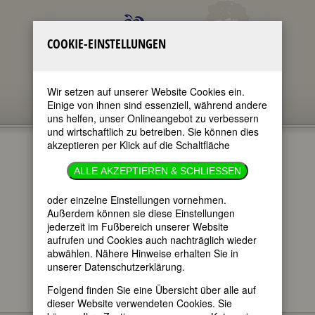
COOKIE-EINSTELLUNGEN
Wir setzen auf unserer Website Cookies ein.
Einige von ihnen sind essenziell, während andere
uns helfen, unser Onlineangebot zu verbessern
und wirtschaftlich zu betreiben. Sie können dies
akzeptieren per Klick auf die Schaltfläche
GEDENKTAGE
ALLE AKZEPTIEREN & SCHLIESSEN
16.11.201665
oder einzelne Einstellungen vornehmen.
Außerdem können sie diese Einstellungen
jederzeit im Fußbereich unserer Website
im ganzen Text
aufrufen und Cookies auch nachträglich wieder
nur in Titeln
abwählen. Nähere Hinweise erhalten Sie in
unserer Datenschutzerklärung.
Folgend finden Sie eine Übersicht über alle auf
dieser Website verwendeten Cookies. Sie
Hier finden Sie - im täglichen Wechsel -