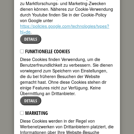
zu Marktforschungs- und Marketing-Zwecken
199710. Geburtstag:
Susanne Erding
dienen können. Näheres zur Cookie-Verwendung
deutsche Komponistin
durch Youtube finden Sie in der Cookie-Policy
* 16. November 1955 in Schwäbisch Hall
von Google unter
Details
https://policies.google.com/technologies/types?
hl=de
.
199730. Geburtstag:
Alexandra Cordes
DETAILS
(eig. Ursula Horbach)
deutsche Schriftstellerin; Mordopfer
* 16. November 1935 in Bonn
FUNKTIONELLE COOKIES
† 27. Oktober 1986 in Châteauneuf-du-
Diese Cookies finden Verwendung, um die
Pape b. Avignon
Benutzerfreundlichkeit zu verbessern. Sie dienen
Details
vorwiegend zum Speichern von Einstellungen,
die du bei früheren Besuchen der Website
199730. Geburtstag:
Elizabeth Drew
gemacht hast. Ohne diese Cookies stehen dir
US-amerikanische Schriftstellerin
einige Features nicht zur Verfügung. Keine
* 16. November 1935 in Cincinnati, OH
Übermittlung an Drittanbieter.
Details
DETAILS
199770. Geburtstag:
Olga Nikolajevna
MARKETING
russische Zarentochter
Diese Cookies werden in der Regel von
* 16. November 1895
Werbenetzwerken von Drittanbietern platziert, die
† 17. Juli 1918 in Jekaterinburg
Informationen über Ihre Website-Besuche