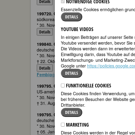
NOTWENDIGE COOKIES
Details
Essenzielle Cookies ermöglichen grund
199720. Geburtstag:
Younghi Pagh?Paan
DETAILS
südkoreanische Komponistin
* 30. November 1945 in Cheongju, Süd-Korea
YOUTUBE VIDEOS
Details
In einigen Beiträgen auf unserer Seite
Youtube versendet werden, bevor Sie s
199840. Geburtstag:
Louise Ernestine Humbracht 
Die Videos werden dann im erweiterte
deutsche Schriftstellerin
Einwilligung darin, dass Youtube auf 
* 30. November 1825 in Minden
Marktforschungs- und Marketing-Zweck
† 22. Oktober 1891 in Bad Nauheim
Google unter
https://policies.google.
Details
DETAILS
Fembio
graphie zu Louise Ernestine Humbracht (Ps
FUNKTIONELLE COOKIES
199795. Geburtstag:
Etta Cone
US-amerikanische Kunstsammlerin
Diese Cookies finden Verwendung, um d
* 30. November 1870 in Jonesboro TN
bei früheren Besuchen der Website gem
† 31. August 1949 in Baltimore MD
Drittanbieter.
DETAILS
199795. Geburtstag:
Gertrud Eysoldt
deutsche Schauspielerin
MARKETING
* 30. November 1870 in Pirna
† 05. Januar 1955 in Ohlstadt b./n. Murnau (Landkr
Diese Cookies werden in der Regel von