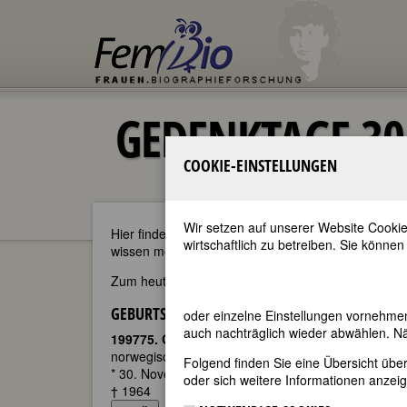
GEDENKTAGE 30
COOKIE-EINSTELLUNGEN
Wir setzen auf unserer Website Cookie
Hier finden Sie - im täglichen Wechsel - die aktu
wirtschaftlich zu betreiben. Sie können
wissen möchten oder sich über kommende Gedenkta
Zum heutigen Datum passen 42
Geburtstage
und 
GEBURTSTAGE 30.11.201665
oder einzelne Einstellungen vornehme
auch nachträglich wieder abwählen. Nä
199775. Geburtstag:
Dagny (Bolette) Knutsen
norwegische Pianistin
Folgend finden Sie eine Übersicht üb
* 30. November 1890 in Kristiania (Oslo)
oder sich weitere Informationen anzeig
† 1964