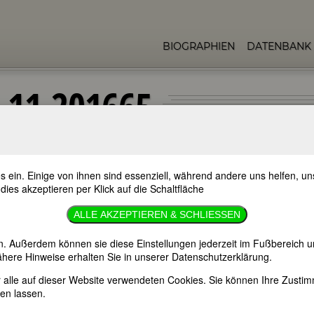
BIOGRAPHIEN
DATENBANK
.11.201665
s ein. Einige von ihnen sind essenziell, während andere uns helfen, 
ellen Gedenktage bedeutender Frauen. Wenn Sie mehr über diese Fraue
 dies akzeptieren per Klick auf die Schaltfläche
ge informieren wollen, empfehlen wir Ihnen die
FemBio-Datenbank
.
ALLE AKZEPTIEREN & SCHLIESSEN
36
Todestage
.
n. Außerdem können sie diese Einstellungen jederzeit im Fußbereich u
here Hinweise erhalten Sie in unserer Datenschutzerklärung.
er alle auf dieser Website verwendeten Cookies. Sie können Ihre Zust
en lassen.