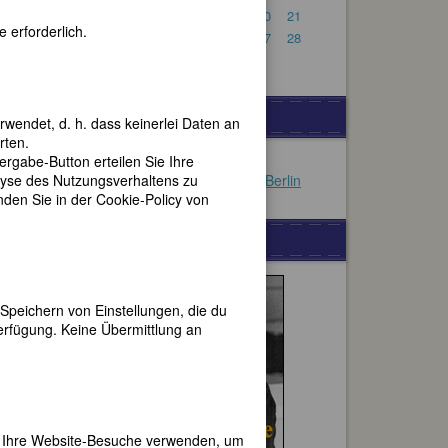
15
16
17
18
19
20
21
 erforderlich.
22
23
24
25
26
27
28
29
30
VERSCHIEDENES
rwendet, d. h. dass keinerlei Daten an
rten.
gabe-Button erteilen Sie Ihre
Orientalische Shishas
lyse des Nutzungsverhaltens zu
Schönes Ferienapartment in Berlin
en Sie in der Cookie-Policy von
WERBUNG
Speichern von Einstellungen, die du
erfügung. Keine Übermittlung an
er Ihre Website-Besuche verwenden, um