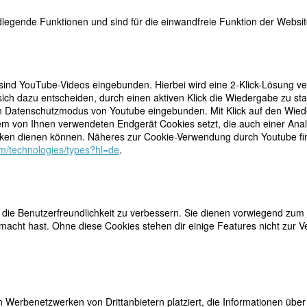
legende Funktionen und sind für die einwandfreie Funktion der Website
 sind YouTube-Videos eingebunden. Hierbei wird eine 2-Klick-Lösung ve
ich dazu entscheiden, durch einen aktiven Klick die Wiedergabe zu sta
(Pseud. Louise Ernesti)
n Datenschutzmodus von Youtube eingebunden. Mit Klick auf den Wieder
dem von Ihnen verwendeten Endgerät Cookies setzt, die auch einer Ana
en dienen können. Näheres zur Cookie-Verwendung durch Youtube find
com/technologies/types?hl=de
.
eud. Louise Ernesti)
ie Benutzerfreundlichkeit zu verbessern. Sie dienen vorwiegend zum 
acht hast. Ohne diese Cookies stehen dir einige Features nicht zur V
. Garmisch-P.)
 Werbenetzwerken von Drittanbietern platziert, die Informationen üb