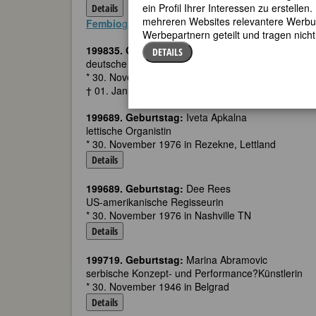
ein Profil Ihrer Interessen zu erstell
Details
mehreren Websites relevantere Werbung
Fembio
graphie zu Gertrud Eysoldt
Werbepartnern geteilt und tragen nich
199835. Geburtstag:
Marie-Anna Löhn-Siegel
DETAILS
deutsche Schauspielerin und Schriftstellerin
* 30. November 1830 in Naundorf b. Freiberg (Sac
† 01. Januar 1902 in Dresden
199689. Geburtstag:
Iveta Apkalna
lettische Organistin
* 30. November 1976 in Rezekne, Lettland
Details
199689. Geburtstag:
Dee Rees
US-amerikanische Regisseurin
* 30. November 1976 in Nashville TN
Details
199719. Geburtstag:
Marina Abramovic
serbische Konzept- und Performance?Künstlerin
* 30. November 1946 in Belgrad
Details