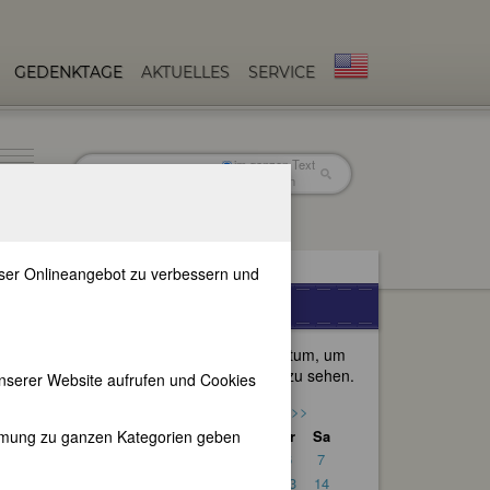
GEDENKTAGE
AKTUELLES
SERVICE
im ganzen Text
nur in Titeln
unser Onlineangebot zu verbessern und
n
GEDENKTAGE
Wählen Sie ein anderes Datum, um
die passenden Gedenktage zu sehen.
nserer Website aufrufen und Cookies
<<
November 201665
>>
immung zu ganzen Kategorien geben
So
Mo
Di
Mi
Do
Fr
Sa
1
2
3
4
5
6
7
8
9
10
11
12
13
14