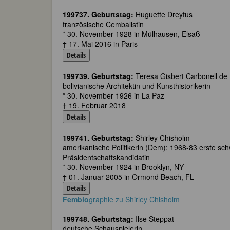
199737. Geburtstag:
Huguette Dreyfus
französische Cembalistin
* 30. November 1928 in Mülhausen, Elsaß
† 17. Mai 2016 in Paris
Details
199739. Geburtstag:
Teresa Gisbert Carbonell de
bolivianische Architektin und Kunsthistorikerin
* 30. November 1926 in La Paz
† 19. Februar 2018
Details
199741. Geburtstag:
Shirley Chisholm
amerikanische Politikerin (Dem); 1968-83 erste s
Präsidentschaftskandidatin
* 30. November 1924 in Brooklyn, NY
† 01. Januar 2005 in Ormond Beach, FL
Details
Fembio
graphie zu Shirley Chisholm
199748. Geburtstag:
Ilse Steppat
deutsche Schauspielerin