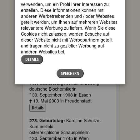
120. Geburtstag:
Claude Arrieu
verwenden, um ein Profil Ihrer Interessen zu
französische Komponistin und Pianistin
erstellen. Diese Informationen können mit
* 30. September 1903 in Paris
anderen Werbetreibenden und / oder Websites
† 07. März 1990 in ebd.
geteilt werden, um Ihnen auf mehreren Websites
Details
relevantere Werbung zu liefern. Wenn Sie diese
Cookies nicht zulassen, werden Besuche auf
120. Geburtstag:
Alice Elisabeth Minna
dieser Website nicht mit Werbepartnern geteilt
Orlowski, geb. Elling
und tragen nicht zu gezielter Werbung auf
deutsche KZ-Aufseherin
anderen Websites bei.
* 30. September 1903 in Berlin
DETAILS
† 21. Mai 1976 in Deutschland
Details
SPEICHERN
115. Geburtstag:
Johanna Budwig
deutsche Biochemikerin
* 30. September 1908 in Essen
† 19. Mai 2003 in Freudenstadt
Details
278. Geburtstag:
Karoline Schulze-
Kummerfeld
österreichische Schauspielerin
* 30. September 1745 in Wien