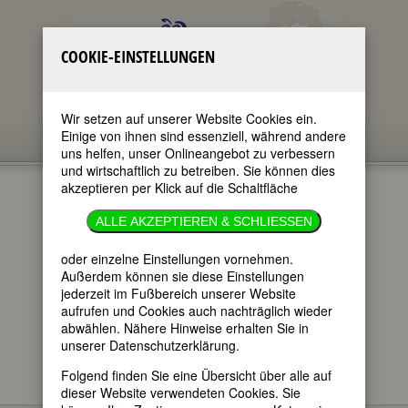
COOKIE-EINSTELLUNGEN
Wir setzen auf unserer Website Cookies ein.
Einige von ihnen sind essenziell, während andere
uns helfen, unser Onlineangebot zu verbessern
und wirtschaftlich zu betreiben. Sie können dies
akzeptieren per Klick auf die Schaltfläche
GEDENKTAGE
ALLE AKZEPTIEREN & SCHLIESSEN
30.9.2023
oder einzelne Einstellungen vornehmen.
Außerdem können sie diese Einstellungen
jederzeit im Fußbereich unserer Website
im ganzen Text
aufrufen und Cookies auch nachträglich wieder
nur in Titeln
abwählen. Nähere Hinweise erhalten Sie in
unserer Datenschutzerklärung.
Folgend finden Sie eine Übersicht über alle auf
dieser Website verwendeten Cookies. Sie
Hier finden Sie - im täglichen Wechsel -