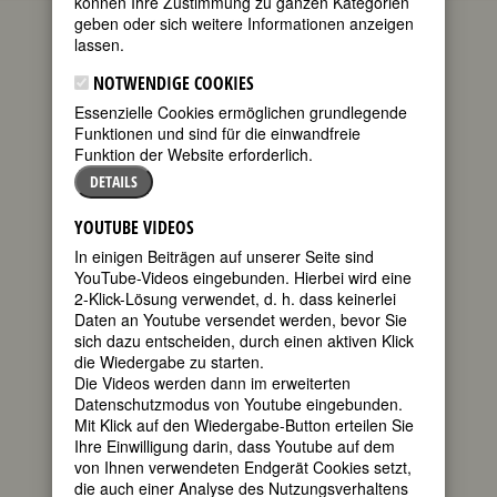
können Ihre Zustimmung zu ganzen Kategorien
die aktuellen Gedenktage bedeutender
geben oder sich weitere Informationen anzeigen
Frauen. Wenn Sie mehr über diese
lassen.
Frauen wissen möchten oder sich über
kommende Gedenktage informieren
NOTWENDIGE COOKIES
wollen, empfehlen wir Ihnen die
Essenzielle Cookies ermöglichen grundlegende
FemBio-Datenbank
.
Funktionen und sind für die einwandfreie
Zum heutigen Datum passen 26
Funktion der Website erforderlich.
Geburtstage
und 35
Todestage
.
DETAILS
GEBURTSTAGE 30.9.2023
YOUTUBE VIDEOS
125. Geburtstag:
Renée Adorée
In einigen Beiträgen auf unserer Seite sind
französische Schauspielerin
YouTube-Videos eingebunden. Hierbei wird eine
* 30. September 1898 in Lille
2-Klick-Lösung verwendet, d. h. dass keinerlei
† 05. Oktober 1933 in Sunland,
Daten an Youtube versendet werden, bevor Sie
Kalifornien
sich dazu entscheiden, durch einen aktiven Klick
Details
die Wiedergabe zu starten.
Die Videos werden dann im erweiterten
190. Geburtstag:
Pauline (Paula)
Datenschutzmodus von Youtube eingebunden.
Wilhelmine von Bülow, geb. Gfn. LInden
Mit Klick auf den Wiedergabe-Button erteilen Sie
(Ps. G(abriele) von der Elda)
Ihre Einwilligung darin, dass Youtube auf dem
deutsche Schriftstellerin und Malerin u.
von Ihnen verwendeten Endgerät Cookies setzt,
Oberhofmeisterin
die auch einer Analyse des Nutzungsverhaltens