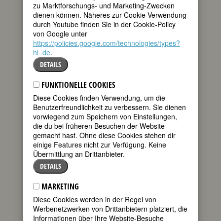
* 30. September 1833 in Berlin
zu Marktforschungs- und Marketing-Zwecken
† 07. Juni 1920 in Dresden
dienen können. Näheres zur Cookie-Verwendung
durch Youtube finden Sie in der Cookie-Policy
160. Geburtstag:
Pierina Legnani
von Google unter
italienische Tänzerin
https://policies.google.com/technologies/types?
* 30. September 1863 in Mailand /
hl=de
.
Milano
DETAILS
† 15. November 1930 in Mailand /
Milano
FUNKTIONELLE COOKIES
Details
Diese Cookies finden Verwendung, um die
Fembio
graphie zu Pierina Legnani
Benutzerfreundlichkeit zu verbessern. Sie dienen
vorwiegend zum Speichern von Einstellungen,
140. Geburtstag:
Nora Stanton Blatch
die du bei früheren Besuchen der Website
(de Forest) Barney
gemacht hast. Ohne diese Cookies stehen dir
US-amerikanische Frauenrechtlerin,
einige Features nicht zur Verfügung. Keine
Ingenieurin, Architektin
Übermittlung an Drittanbieter.
* 30. September 1883 in Basingstoke
UK
DETAILS
† 18. Januar 1971 in Greenwich Ct
Details
MARKETING
Fembio
graphie zu Nora Stanton Blatch
Diese Cookies werden in der Regel von
(de Forest) Barney
Werbenetzwerken von Drittanbietern platziert, die
Informationen über Ihre Website-Besuche