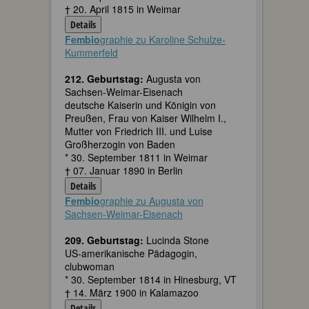
† 20. April 1815 in Weimar
Details
Fembio
graphie zu Karoline Schulze-
Kummerfeld
212. Geburtstag:
Augusta von
Sachsen-Weimar-Eisenach
deutsche Kaiserin und Königin von
Preußen, Frau von Kaiser Wilhelm I.,
Mutter von Friedrich III. und Luise
Großherzogin von Baden
* 30. September 1811 in Weimar
† 07. Januar 1890 in Berlin
Details
Fembio
graphie zu Augusta von
Sachsen-Weimar-Eisenach
209. Geburtstag:
Lucinda Stone
US-amerikanische Pädagogin,
clubwoman
* 30. September 1814 in Hinesburg, VT
† 14. März 1900 in Kalamazoo
Details