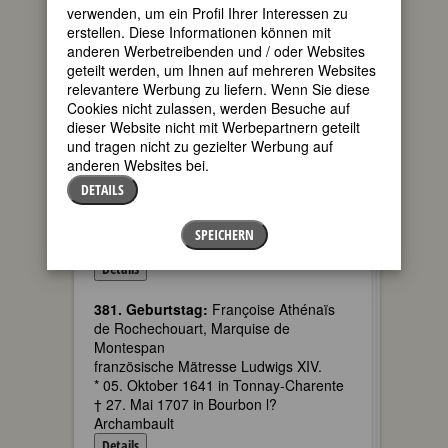
verwenden, um ein Profil Ihrer Interessen zu
115. Geburtstag:
Rose Schlösinger,
erstellen. Diese Informationen können mit
geb. Ennenbach
anderen Werbetreibenden und / oder Websites
deutsche Sozialistin, Marxistin;
geteilt werden, um Ihnen auf mehreren Websites
Widerstandskämpferin;
relevantere Werbung zu liefern. Wenn Sie diese
Wohlfahrtspflegerin
Cookies nicht zulassen, werden Besuche auf
* 05. Oktober 1907
dieser Website nicht mit Werbepartnern geteilt
† 05. August 1943 in BerlinPlötzensee
und tragen nicht zu gezielter Werbung auf
anderen Websites bei.
105. Geburtstag:
Magda Szabo
ungarische Schriftstellerin
DETAILS
* 05. Oktober 1917 in Debrecen
† 19. November 2007 in Kerepes bei
SPEICHERN
Gödöllö
Details
381. Geburtstag:
Françoise Athénaïs
de Rochechouart, Marquise de
Montespan
französische Mätresse Ludwigs XIV.
* 05. Oktober 1641 in Tonnay-Charente
† 27. Mai 1707 in Bourbon l?
Archambault
Details