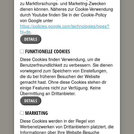
zu Marktforschungs- und Marketing-Zwecken
dienen können. Näheres zur Cookie-Verwendung
305. Geburtstag:
Marie-Anne de Nesle,
durch Youtube finden Sie in der Cookie-Policy
Gräfin von Mailly
von Google unter
französische Maitresse
https://policies.google.com/technologies/types?
* 05. Oktober 1717 in Paris
hl=de
† 08. Dezember 1744 in Paris
.
Details
DETAILS
145. Geburtstag:
Belle Lindner Israels
FUNKTIONELLE COOKIES
Moskowitz
Diese Cookies finden Verwendung, um die
US-amerikanische Sozialarbeiterin und
Benutzerfreundlichkeit zu verbessern. Sie dienen
politische Beraterin
vorwiegend zum Speichern von Einstellungen,
* 05. Oktober 1877 in New York
die du bei früheren Besuchen der Website
† 02. Januar 1933 in New York
gemacht hast. Ohne diese Cookies stehen dir
Details
einige Features nicht zur Verfügung. Keine
Übermittlung an Drittanbieter.
145. Geburtstag:
Ernestine Von Fürth
DETAILS
österreichische Frauenrechtlerin;
Juristin
MARKETING
* 05. Oktober 1877 in Prag
† 31. Oktober 1946 in Washington DC
Diese Cookies werden in der Regel von
Werbenetzwerken von Drittanbietern platziert, die
Details
Informationen über Ihre Website-Besuche