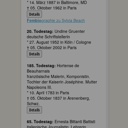
* 14. März 1887 in Baltimore, MD
† 05. Oktober 1962 in Paris
Details
Fembio
graphie zu Sylvia Beach
20. Todestag:
Undine Gruenter
deutsche Schriftstellerin
* 27. August 1952 in Köln / Cologne
† 05. Oktober 2002 in Paris
Details
185. Todestag:
Hortense de
Beauharnais
französische Malerin, Komponistin.
Tochter der Kaiserin Joséphine. Mutter
Napoleons III.
* 10. April 1783 in Paris
† 05. Oktober 1837 in Arenenberg,
Schwz.
Details
65. Todestag:
Ernesta Bittanti Battisti
italienische Journalistin, Lehrerin,