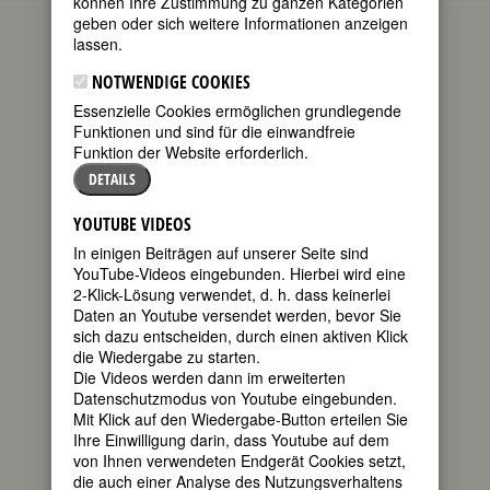
können Ihre Zustimmung zu ganzen Kategorien
die aktuellen Gedenktage bedeutender
geben oder sich weitere Informationen anzeigen
Frauen. Wenn Sie mehr über diese
lassen.
Frauen wissen möchten oder sich über
kommende Gedenktage informieren
NOTWENDIGE COOKIES
wollen, empfehlen wir Ihnen die
Essenzielle Cookies ermöglichen grundlegende
FemBio-Datenbank
.
Funktionen und sind für die einwandfreie
Zum heutigen Datum passen 38
Funktion der Website erforderlich.
Geburtstage
und 37
Todestage
.
DETAILS
GEBURTSTAGE 5.10.2022
YOUTUBE VIDEOS
150. Geburtstag:
Gina Ferrero
In einigen Beiträgen auf unserer Seite sind
Lombroso
YouTube-Videos eingebunden. Hierbei wird eine
italienische Physikerin und
2-Klick-Lösung verwendet, d. h. dass keinerlei
Schriftstellerin
Daten an Youtube versendet werden, bevor Sie
* 05. Oktober 1872 in Pavia
sich dazu entscheiden, durch einen aktiven Klick
† März 1944 in Pavia
die Wiedergabe zu starten.
Details
Die Videos werden dann im erweiterten
Datenschutzmodus von Youtube eingebunden.
90. Geburtstag:
Johanna Matz
Mit Klick auf den Wiedergabe-Button erteilen Sie
österreichische Schauspielerin
Ihre Einwilligung darin, dass Youtube auf dem
* 05. Oktober 1932 in Wien / Vienna
von Ihnen verwendeten Endgerät Cookies setzt,
Details
die auch einer Analyse des Nutzungsverhaltens