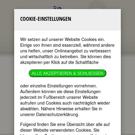
COOKIE-EINSTELLUNGEN
Wir setzen auf unserer Website Cookies ein.
Einige von ihnen sind essenziell, während andere
uns helfen, unser Onlineangebot zu verbessern
und wirtschaftlich zu betreiben. Sie können dies
akzeptieren per Klick auf die Schaltfläche
GEDENKTAGE
ALLE AKZEPTIEREN & SCHLIESSEN
5.10.2022
oder einzelne Einstellungen vornehmen.
Außerdem können sie diese Einstellungen
jederzeit im Fußbereich unserer Website
im ganzen Text
aufrufen und Cookies auch nachträglich wieder
nur in Titeln
abwählen. Nähere Hinweise erhalten Sie in
unserer Datenschutzerklärung.
Folgend finden Sie eine Übersicht über alle auf
dieser Website verwendeten Cookies. Sie
Hier finden Sie - im täglichen Wechsel -