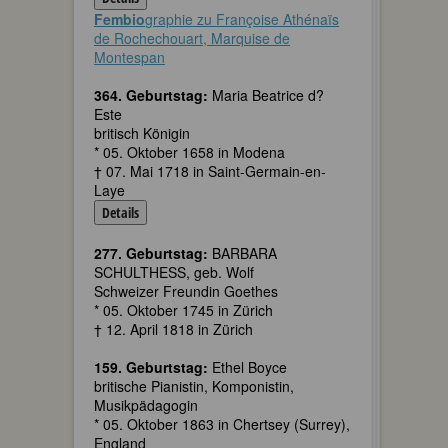
Fembio
graphie zu Françoise Athénaïs
de Rochechouart, Marquise de
Montespan
364. Geburtstag:
Maria Beatrice d?
Este
britisch Königin
* 05. Oktober 1658 in Modena
† 07. Mai 1718 in Saint-Germain-en-
Laye
Details
277. Geburtstag:
BARBARA
SCHULTHESS, geb. Wolf
Schweizer Freundin Goethes
* 05. Oktober 1745 in Zürich
† 12. April 1818 in Zürich
159. Geburtstag:
Ethel Boyce
britische Pianistin, Komponistin,
Musikpädagogin
* 05. Oktober 1863 in Chertsey (Surrey),
England