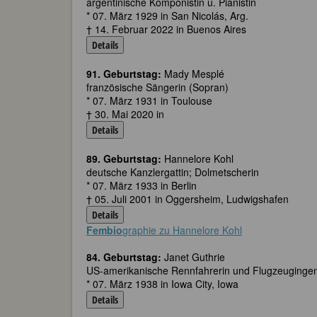
argentinische Komponistin u. Pianistin
* 07. März 1929 in San Nicolás, Arg.
† 14. Februar 2022 in Buenos Aires
Details
91. Geburtstag:
Mady Mesplé
französische Sängerin (Sopran)
* 07. März 1931 in Toulouse
† 30. Mai 2020 in
Details
89. Geburtstag:
Hannelore Kohl
deutsche Kanzlergattin; Dolmetscherin
* 07. März 1933 in Berlin
† 05. Juli 2001 in Oggersheim, Ludwigshafen
Details
Fembio
graphie zu Hannelore Kohl
84. Geburtstag:
Janet Guthrie
US-amerikanische Rennfahrerin und Flugzeugingen
* 07. März 1938 in Iowa City, Iowa
Details