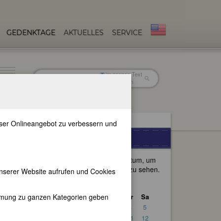
GEDENKTAGE
AKTUELLES
SERVICE
im ganzen Text
nur in Titeln
unser Onlineangebot zu verbessern und
n
GEDENKTAGE
Wählen Sie ein anderes Datum, um
die passenden Gedenktage zu sehen.
nserer Website aufrufen und Cookies
<<
März 2022
>>
immung zu ganzen Kategorien geben
So
Mo
Di
Mi
Do
Fr
Sa
1
2
3
4
5
6
7
8
9
10
11
12