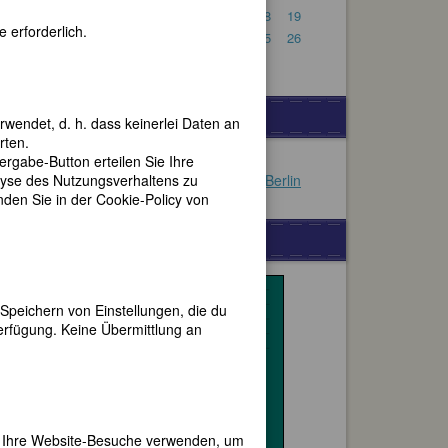
13
14
15
16
17
18
19
 erforderlich.
20
21
22
23
24
25
26
27
28
29
30
31
VERSCHIEDENES
rwendet, d. h. dass keinerlei Daten an
rten.
gabe-Button erteilen Sie Ihre
Orientalische Shishas
lyse des Nutzungsverhaltens zu
Schönes Ferienapartment in Berlin
en Sie in der Cookie-Policy von
WERBUNG
Speichern von Einstellungen, die du
erfügung. Keine Übermittlung an
er Ihre Website-Besuche verwenden, um