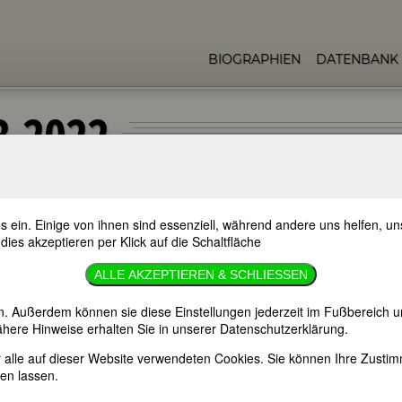
BIOGRAPHIEN
DATENBANK
3.2022
s ein. Einige von ihnen sind essenziell, während andere uns helfen, 
ellen Gedenktage bedeutender Frauen. Wenn Sie mehr über diese Fraue
 dies akzeptieren per Klick auf die Schaltfläche
ge informieren wollen, empfehlen wir Ihnen die
FemBio-Datenbank
.
ALLE AKZEPTIEREN & SCHLIESSEN
30
Todestage
.
n. Außerdem können sie diese Einstellungen jederzeit im Fußbereich u
here Hinweise erhalten Sie in unserer Datenschutzerklärung.
kaya
er alle auf dieser Website verwendeten Cookies. Sie können Ihre Zust
en lassen.