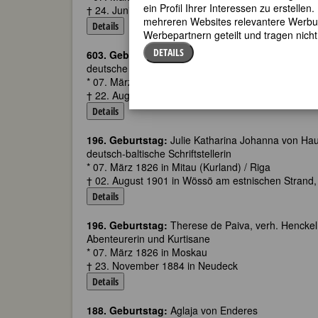
ein Profil Ihrer Interessen zu erstell
† 24. Juni 1946 in ebd.
mehreren Websites relevantere Werbung
Details
Werbepartnern geteilt und tragen nich
DETAILS
603. Geburtstag:
Mechthild von Rottenburg (M. von
deutsche Mäzenin, Stifterin, eine der herausragend
* 07. März 1419 in Heidelberger Schloss
† 22. August 1482 in Heidelberger Schloss
Details
196. Geburtstag:
Julie Katharina Johanna von H
deutsch-baltische Schriftstellerin
* 07. März 1826 in Mitau (Kurland) / Riga
† 02. August 1901 in Wössö am estnischen Strand, 
Details
196. Geburtstag:
Therese de Paiva, verh. Hencke
Abenteurerin und Kurtisane
* 07. März 1826 in Moskau
† 23. November 1884 in Neudeck
Details
188. Geburtstag:
Aglaja von Enderes