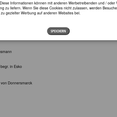
en. Diese Informationen können mit anderen Werbetreibenden und / oder
 zu liefern. Wenn Sie diese Cookies nicht zulassen, werden Besuche 
t zu gezielter Werbung auf anderen Websites bei.
 der Pfalz)
en Persönlichkeiten des deutschen Spätmittelalters
SPEICHERN
ausmann
begr. in Esko
l von Donnersmarck