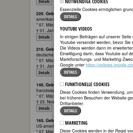
NOTWENDIGE COOKIES
Details
Essenzielle Cookies ermöglichen grund
220. Geburtstag:
Elizabeth Hawthorne
DETAILS
amerikanische Schriftstellerin
* 07. März 1802 in Salem, MA
YOUTUBE VIDEOS
† 01. Januar 1883 in Montserrat, MA
In einigen Beiträgen auf unserer Seite
Details
Youtube versendet werden, bevor Sie s
Die Videos werden dann im erweiterte
210. Geburtstag:
Elise Rüdiger
Einwilligung darin, dass Youtube auf 
deutsche Schriftstellerin
Marktforschungs- und Marketing-Zweck
* 07. März 1812 in Eschwege
Google unter
https://policies.google.
† 31. Januar 1899 in Berlin
DETAILS
Details
FUNKTIONELLE COOKIES
140. Geburtstag:
Yvonne Dieterle
französische Bildhauerin und Malerin
Diese Cookies finden Verwendung, um d
* 07. März 1882 in Paris
bei früheren Besuchen der Website gem
† 23. November 1974 in Fontenay-aux-Roses, Dép
Drittanbieter.
Details
DETAILS
165. Geburtstag:
Louise Whitfield Carnegie
MARKETING
US-amerikanische Philanthropin
Diese Cookies werden in der Regel von
* 07. März 1857 in New York