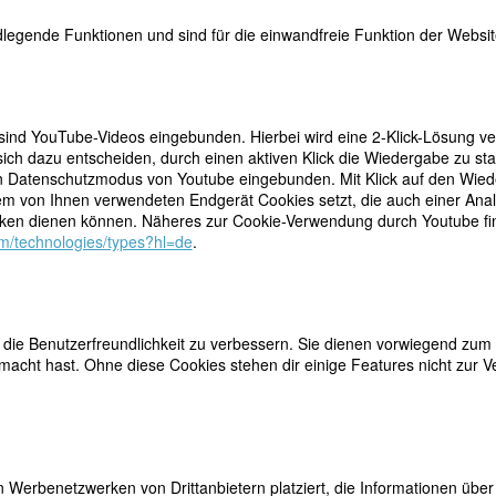
legende Funktionen und sind für die einwandfreie Funktion der Website
 sind YouTube-Videos eingebunden. Hierbei wird eine 2-Klick-Lösung ve
ich dazu entscheiden, durch einen aktiven Klick die Wiedergabe zu sta
n Datenschutzmodus von Youtube eingebunden. Mit Klick auf den Wieder
dem von Ihnen verwendeten Endgerät Cookies setzt, die auch einer Ana
en dienen können. Näheres zur Cookie-Verwendung durch Youtube find
com/technologies/types?hl=de
.
ie Benutzerfreundlichkeit zu verbessern. Sie dienen vorwiegend zum 
acht hast. Ohne diese Cookies stehen dir einige Features nicht zur V
artement Hauts-de-Seine
 Werbenetzwerken von Drittanbietern platziert, die Informationen üb