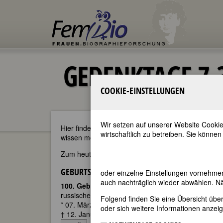
GEDENKTAGE 7.
COOKIE-EINSTELLUNGEN
Wir setzen auf unserer Website Cookie
Hier finden Sie - im täglichen Wechsel - die aktu
wirtschaftlich zu betreiben. Sie können
wissen möchten oder sich über kommende Gedenkta
Zum heutigen Datum passen 28
Geburtstage
und 
GEBURTSTAGE 7.3.2022
oder einzelne Einstellungen vornehme
auch nachträglich wieder abwählen. Nä
100. Geburtstag:
Olga Aleksandrovna Ladyzhens
russische Mathematikerin
Folgend finden Sie eine Übersicht üb
* 07. März 1922 in Kologriw, Russland
oder sich weitere Informationen anzeig
† 12. Januar 2004 in St. Petersburg