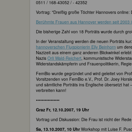
0511 / 168-43052 / - 42352
Vortrag: "Dreißig große Töchter Hannovers online: 
Berühmte Frauen aus Hannover werden seit 2003 in
Die bisherige Zahl von 18 Porträts wurde durch gr
In der Veranstaltung werden die neuen Porträts kur
hannoverschen Flugpionierin Elly Beinhorn
um deren
Nazizeit aus einem ganz anderen Blickwinkel erlebt
Nazis
Orli Wald-Reichert
, kommunistische Widersta
Widerstandskämpferin und Frauenpolitikerin, Regi
FemBio wurde gegründet und wird geleitet von Prof. 
Vorsitzenden von FemBio e.V., Prof. Dr. Joey Horsl
und sämtliche Porträts ins Englische übersetzt hat
verbreiten kann!
••••••••••••••••
Graz Fr, 12.10.2007, 19 Uhr
Vortrag und Diskussion: Die Frau ist nicht der Red
Sa, 13.10.2007, 10 Uhr
Workshop mit Luise F. Pusc