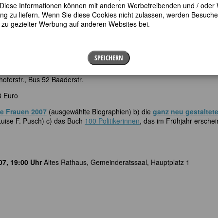
en. Diese Informationen können mit anderen Werbetreibenden und / oder
 Co" Beginn 18:30 mit einem Willkommensgetränk; Vortrag beginnt um 
 zu liefern. Wenn Sie diese Cookies nicht zulassen, werden Besuche 
t zu gezielter Werbung auf anderen Websites bei.
SPEICHERN
ra
, Baaderstraße 30 80469 München, Tel: 089 20 10 450
ferstr., Bus 52 Baaderstr.
 8 Euro
e Frauen 2007
(ausgewählte Biographien) b) die
ganz neu gestaltet
Luise F. Pusch) c) das Buch
100 Politikerinnen
, das im Frühjahr ersche
07, 19:00 Uhr
Altes Rathaus, Gemeinderatssaal, Hauptplatz 1