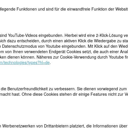
legende Funktionen und sind für die einwandfreie Funktion der Website
Uhr
eichheit in der Sprache"
 sind YouTube-Videos eingebunden. Hierbei wird eine 2-Klick-Lösung ve
gswerkstatt Wien zum Thema Gleichheit, 24.-26.11.2006
ich dazu entscheiden, durch einen aktiven Klick die Wiedergabe zu sta
elefonisch
n Datenschutzmodus von Youtube eingebunden. Mit Klick auf den Wieder
dem von Ihnen verwendeten Endgerät Cookies setzt, die auch einer Ana
1100 Wien.
en dienen können. Näheres zur Cookie-Verwendung durch Youtube find
com/technologies/types?hl=de
.
innert an große Frauen
ie Benutzerfreundlichkeit zu verbessern. Sie dienen vorwiegend zum 
 Brüder-Grimm-Platz 4a im Rahmen der Feiern zum 30jährigen Besteh
acht hast. Ohne diese Cookies stehen dir einige Features nicht zur V
 Werbenetzwerken von Drittanbietern platziert, die Informationen üb