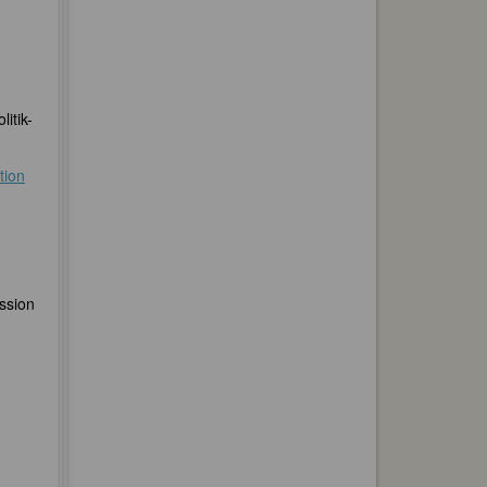
itik-
tion
ssion