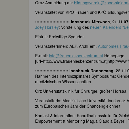
Graz Anmeldung an:
bildungsverein@kpoe-steierma
Veranstaltet von KPÖ-Frauen und KPÖ-Bildungsver
••••••••••••••••••••••••
Innsbruck Mittwoch, 21.11.07
Joey Horsley
; Vorstellung des
neuen Kalenders "Be
Eintritt: Freiwillige Spenden
Veranstalterinnen: AEP, ArchFem,
Autonomes Frau
E-mail:
info@frauenlesbenzentrum.at
Homepage:
[url=http://www.frauenlesbenzentrum.at]http://www.
•••••••••••••••••••••••
Innsbruck Donnerstag, 22.11.
Rahmen des Interdisziplinäres Symposiums: Gender
medizinischen Wissenschaften
Ort: Universitätsklinik für Chirurgie, großer Hörsaal
Veranstalterin: Medizinische Universität Innsbruck V
zum Europäischen Jahr der Chancengleichheit
Kontakt & Information: Koordinationsstelle für Gle
Empowerment & Mentoring Mag.a Claudia Beyer | T