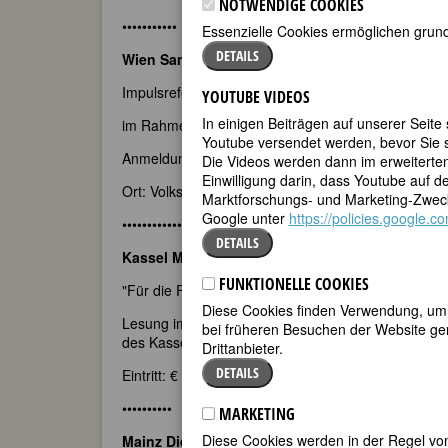
NOTWENDIGE COOKIES
•••••••••••
Essenzielle Cookies ermöglichen grund
DETAILS
Wien Samstag, 25. November 2006, 9:55-10:25 
Impulsreferat: "Die Frau ist nicht der Rede wert: Gl
YOUTUBE VIDEOS
In einigen Beiträgen auf unserer Seite
im Rahmen der
Herbstakademie der Grünen Bildun
Youtube versendet werden, bevor Sie s
Anmeldung für die Herbstakademie per email oder t
Die Videos werden dann im erweiterte
Einwilligung darin, dass Youtube auf 
Ort: Volkshochschule Favoriten Arthaberplatz 18, 
Marktforschungs- und Marketing-Zweck
Google unter
https://policies.google.
•••••••••••••••••
DETAILS
Kassel Montag, 11. Dezember 2006, 19.00 Uhr
FUNKTIONELLE COOKIES
"Für die Frau" Luise F. Pusch liest Glossen und er
Diese Cookies finden Verwendung, um d
Lesung im Eulensaal der Murhardschen Bibliothek
bei früheren Besuchen der Website gem
des Kasseler FrauenLesbenZentrums
Drittanbieter.
DETAILS
Eintritt: € 8 / 6 (ermässigt)
••••••••••
MARKETING
Diese Cookies werden in der Regel von
Mainz Dienstag, 6. März 2007
Rathaus, Ratssaal