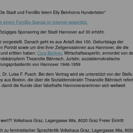
Die Stadt und FemBio feiern Elly Beinhorns Hundertsten"
 einem FemBio-Special im Internet gewürdigt.
oßzügiges Sponsoring der Stadt Hannover auf 30 erhöht.
z vorgestellt. Danach geht es aus Anlaß des 100. Geburtstags der
 Porträt sowie um drei ihrer Zeitgenossinnen aus Hannover, die die
 und erlitten haben:
Cora Berliner
, Wirtschaftsexpertin, ermordet von d
ndskämpferin Theanolte Bähnisch, Juristin, sozialdemokratische
erungspräsidentin von Hannover 1946-1959
Dr. Luise F. Pusch. Bei dem Vortrag wird sie unterstützt von der Stellv.
ey aus Boston, die über die Sozialdemokratin Theanolte Bähnisch referi
 – damit die Kunde über fabelhafte Hannoveranerinnen sich weltweit
e wert?! Volkshaus Graz, Lagergasse 98a, 8020 Graz Freier Eintritt
h zu feministischer Sprachkritik Volkshaus Graz, Lagergasse 98a, 802