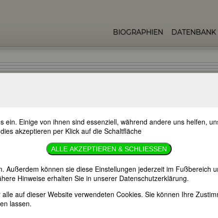
BIOGRAPHIEN
DATENBANK
s ein. Einige von ihnen sind essenziell, während andere uns helfen, 
TUNGEN
 dies akzeptieren per Klick auf die Schaltfläche
e
ALLE AKZEPTIEREN & SCHLIESSEN
n. Außerdem können sie diese Einstellungen jederzeit im Fußbereich u
here Hinweise erhalten Sie in unserer Datenschutzerklärung.
 Eröffnungsvortrag für die Tagung "Sprache und Macht"
er alle auf dieser Website verwendeten Cookies. Sie können Ihre Zust
z Eintritt: 5 EUR; ermässigt 4 EUR
en lassen.