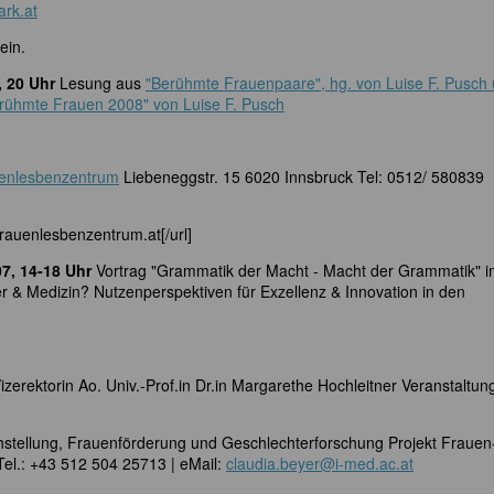
rk.at
ein.
, 20 Uhr
Lesung aus
"Berühmte Frauenpaare", hg. von Luise F. Pusch
rühmte Frauen 2008" von Luise F. Pusch
enlesbenzentrum
Liebeneggstr. 15 6020 Innsbruck Tel: 0512/ 580839
frauenlesbenzentrum.at[/url]
07, 14-18 Uhr
Vortrag "Grammatik der Macht - Macht der Grammatik" 
 & Medizin? Nutzenperspektiven für Exzellenz & Innovation in den
izerektorin Ao. Univ.-Prof.in Dr.in Margarethe Hochleitner Veranstaltun
ichstellung, Frauenförderung und Geschlechterforschung Projekt Frauen
el.: +43 512 504 25713 | eMail:
claudia.beyer@i-med.ac.at