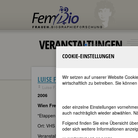
VERANSTALTUNGEN
im ganzen Text
nur in Titeln
COOKIE-EINSTELLUNGEN
Wir setzen auf unserer Website Cookie
LUISE F. PUSCH: FRÜHERE VERANSTAL
wirtschaftlich zu betreiben. Sie können
Luise F. Pusch
09.07.2006
0 Kommentar
2006
Wien Freitag, 24. November 2006, 19 Uhr
oder einzelne Einstellungen vornehme
auch nachträglich wieder abwählen. Nä
"Etappen auf dem Weg zu einer gerechten Sprache"
Folgend finden Sie eine Übersicht üb
Ort: VHS Ottakring, 1160 Wien, Ludo-Hartmann-Plat
oder sich weitere Informationen anzeig
Veranstalterin:
AUF - Eine Frauenzeitschrift