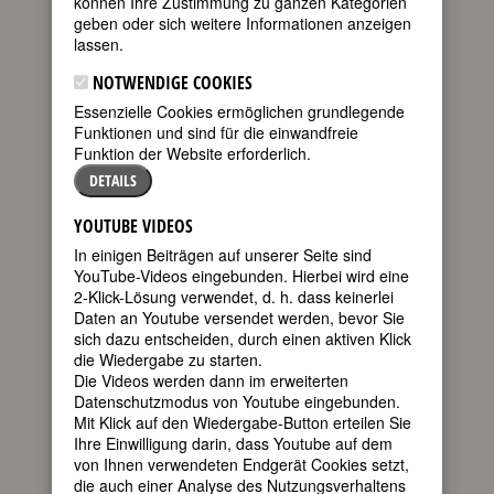
können Ihre Zustimmung zu ganzen Kategorien
FEMBIO-SPECIAL: WIDERSTANDSKÄMPFE
geben oder sich weitere Informationen anzeigen
lassen.
NOTWENDIGE COOKIES
Essenzielle Cookies ermöglichen grundlegende
Funktionen und sind für die einwandfreie
Funktion der Website erforderlich.
DETAILS
YOUTUBE VIDEOS
In einigen Beiträgen auf unserer Seite sind
YouTube-Videos eingebunden. Hierbei wird eine
2-Klick-Lösung verwendet, d. h. dass keinerlei
Daten an Youtube versendet werden, bevor Sie
sich dazu entscheiden, durch einen aktiven Klick
die Wiedergabe zu starten.
Die Videos werden dann im erweiterten
RUTH ANDREAS-FRIEDRICH
Datenschutzmodus von Youtube eingebunden.
Mit Klick auf den Wiedergabe-Button erteilen Sie
Ihre Einwilligung darin, dass Youtube auf dem
von Ihnen verwendeten Endgerät Cookies setzt,
die auch einer Analyse des Nutzungsverhaltens