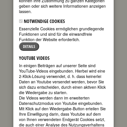
können Ihre Zustimmung zu ganzen Kategorien
geben oder sich weitere Informationen anzeigen
geboren am
lassen.
16. August
1940 in New
NOTWENDIGE COOKIES
York City, NY
Essenzielle Cookies ermöglichen grundlegende
gestorben am
Funktionen und sind für die einwandfreie
19. Mai 2021
Funktion der Website erforderlich.
in Woodstock, NY
DETAILS
US-amerikanische Singer-
Songwriterin und lesbisch-
YOUTUBE VIDEOS
feministische Aktivistin
In einigen Beiträgen auf unserer Seite sind
5. Todestag am 19. Mai 2026
YouTube-Videos eingebunden. Hierbei wird eine
2-Klick-Lösung verwendet, d. h. dass keinerlei
Biografie
•
Zitate
•
Literatur & Quellen
Daten an Youtube versendet werden, bevor Sie
sich dazu entscheiden, durch einen aktiven Klick
BIOGRAFIE
die Wiedergabe zu starten.
Die Videos werden dann im erweiterten
Datenschutzmodus von Youtube eingebunden.
teilen
Ihre Folk Musik-
Mit Klick auf den Wiedergabe-Button erteilen Sie
Karriere dauerte
Ihre Einwilligung darin, dass Youtube auf dem
tweet
etwa ein
von Ihnen verwendeten Endgerät Cookies setzt,
Jahrzehnt, die in
die auch einer Analyse des Nutzungsverhaltens
der Frauenmusik,
mail