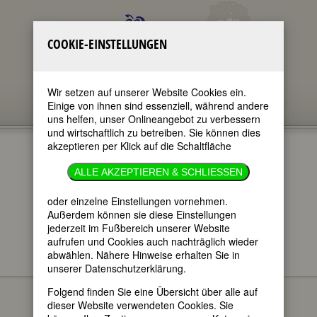
COOKIE-EINSTELLUNGEN
Wir setzen auf unserer Website Cookies ein.
Einige von ihnen sind essenziell, während andere
uns helfen, unser Onlineangebot zu verbessern
und wirtschaftlich zu betreiben. Sie können dies
akzeptieren per Klick auf die Schaltfläche
ALIX DOBKIN
ALLE AKZEPTIEREN & SCHLIESSEN
im ganzen Text
oder einzelne Einstellungen vornehmen.
nur in Titeln
Außerdem können sie diese Einstellungen
jederzeit im Fußbereich unserer Website
aufrufen und Cookies auch nachträglich wieder
abwählen. Nähere Hinweise erhalten Sie in
unserer Datenschutzerklärung.
Alix Dobkin
BIOGRAPHIEN
Folgend finden Sie eine Übersicht über alle auf
(Alix Cecil
dieser Website verwendeten Cookies. Sie
Dobkin)