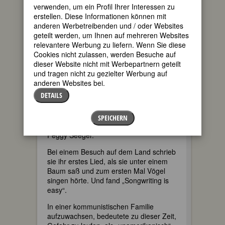
Auch wenn die Familie nicht in die
verwenden, um ein Profil Ihrer Interessen zu
Synagoge ging und keine religiösen
erstellen. Diese Informationen können mit
Feste feierte, wurde Alix dennoch
anderen Werbetreibenden und / oder Websites
bereits in ihren ersten Lebensjahren
geteilt werden, um Ihnen auf mehreren Websites
sowohl mit Antisemitismus konfrontiert
relevantere Werbung zu liefern. Wenn Sie diese
als auch mit Rassismus.
Cookies nicht zulassen, werden Besuche auf
dieser Website nicht mit Werbepartnern geteilt
Musik war immer wichtig in der Familie,
und tragen nicht zu gezielter Werbung auf
es wurde viel gesungen, entweder lief
anderen Websites bei.
das Radio oder der Plattenspieler, die
DETAILS
Musik war sehr unterschiedlich und
reichte von Bach bis zu Boogie-
Woogie. Wichtige frühe musikalische
SPEICHERN
Einflüsse kamen von Pete Seeger und
Peggy Seeger.
Bei einem Besuch auf dem Land schrieb
sie ihr erstes Lied, als sie unter einem
Baum saß und zum ersten Mal Vögel
singen hörte. Und fand „Songwriting is
easy“.
In einer kommunistischen Familie
aufzuwachsen, bedeutete zu dieser Zeit,