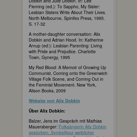
Dobkin and Julie Dobkin. In: Lee
Fleming (ed.): To Sappho, My Sister:
Lesbian Sisters Write About Their Lives.
North Melbourne, Spinifex Press, 1995.
S. 17-32
A mother-daughter conversation: Alix
Dobkin and Adrian Hood. In: Katherine
Arnup (ed:): Lesbian Parenting: Living
with Pride and Prejudice. Charlotte
Town, Gynergy, 1995
My Red Blood: A Memoir of Growing Up
Communist, Coming onto the Greenwich
Village Folk Scene, and Coming Out in
the Feminist Movement. New York,
Alison Books, 2009
Website von Alix Dobkin
Über Alix Dobkin:
Balzer, Jens im Gespräch mit Mathias
Mauersberger:
Folksängerin Alix Dobkin
gestorben. Symbolfigur weiblicher