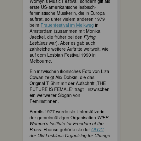
Womyn’s Music Festival, sondern gilt als
erste US-amerikanische lesbisch-
feministische Musikerin, die in Europa
auftrat, so unter vielem anderen 1979
beim
Frauenfestival im Melkweg
in
Amsterdam (zusammen mit Monika
Jaeckel, die früher bei den
Flying
Lesbians
war). Aber es gab auch
zahlreiche weitere Auftritte weltweit, wie
auf dem Lesbian Festival 1990 in
Melbourne.
Ein inzwischen ikonisches Foto von Liza
Cowan zeigt Alix Dobkin, die das
Original-T-Shirt mit der Aufschrift „THE
FUTURE IS FEMALE“ trägt - inzwischen
ein weltweiter Slogan von
Feministinnen.
Bereits 1977 wurde sie Unterstützerin
der gemeinnützigen Organisation
WIFP
Women’s Institute for Freedom of the
Press
. Ebenso gehörte sie der
OLOC
,
der Old Lesbians Organizing for Change