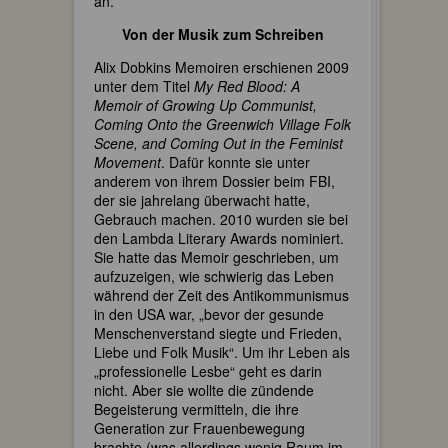
an.
Von der Musik zum Schreiben
Alix Dobkins Memoiren erschienen 2009
unter dem Titel
My Red Blood: A
Memoir of Growing Up Communist,
Coming Onto the Greenwich Village Folk
Scene, and Coming Out in the Feminist
Movement
. Dafür konnte sie unter
anderem von ihrem Dossier beim FBI,
der sie jahrelang überwacht hatte,
Gebrauch machen. 2010 wurden sie bei
den Lambda Literary Awards nominiert.
Sie hatte das Memoir geschrieben, um
aufzuzeigen, wie schwierig das Leben
während der Zeit des Antikommunismus
in den USA war, „bevor der gesunde
Menschenverstand siegte und Frieden,
Liebe und Folk Musik“. Um ihr Leben als
„professionelle Lesbe“ geht es darin
nicht. Aber sie wollte die zündende
Begeisterung vermitteln, die ihre
Generation zur Frauenbewegung
brachte (was allerdings wenig Raum im