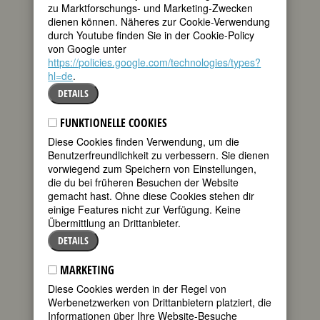
zu Marktforschungs- und Marketing-Zwecken
als deren
dienen können. Näheres zur Cookie-Verwendung
Gründerin sie gilt, doppelt so lange.
durch Youtube finden Sie in der Cookie-Policy
Während der ersten spielte sie mit
von Google unter
MusikerInnen wie Bonnie Raitt und Bob
https://policies.google.com/technologies/types?
Dylan, in der zweiten mit Musikerinnen
hl=de
.
wie Melissa Etheridge, Holly Near, den
Topp Twins, Judy Small und zahlreichen
DETAILS
anderen.
FUNKTIONELLE COOKIES
Kindheit und Jugend
Diese Cookies finden Verwendung, um die
Alix Dobkin war die älteste Tocher einer
Benutzerfreundlichkeit zu verbessern. Sie dienen
jüdisch-kommunistischen Familie.
vorwiegend zum Speichern von Einstellungen,
Benannt wurde sie nach ihrem Onkel,
die du bei früheren Besuchen der Website
dem Bruder ihrer Mutter, der im
gemacht hast. Ohne diese Cookies stehen dir
Spanischen Bürgerkrieg im Kampf
einige Features nicht zur Verfügung. Keine
gegen Franco umkam. Ihre Mutter
Übermittlung an Drittanbieter.
Martha war Amateur-Musikerin, ihr Vater
DETAILS
William arbeitete als Fundraiser für
jüdische Universitäten und
MARKETING
Organisationen. Ihr Bruder Carl war
Diese Cookies werden in der Regel von
sechs Jahre, ihre Schwester Julie neun
Werbenetzwerken von Drittanbietern platziert, die
Jahre jünger.
Informationen über Ihre Website-Besuche