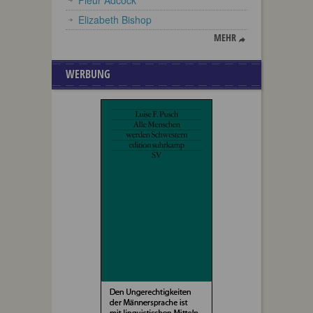
Fleur Adcock
Elizabeth Bishop
MEHR
WERBUNG