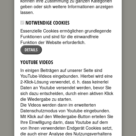
können Ihre Zustimmung zu ganzen Kategorien
geben oder sich weitere Informationen anzeigen
(Anna
lassen.
Jurjewna
Netrebko;
NOTWENDIGE COOKIES
Анна Юрьевна
Essenzielle Cookies ermöglichen grundlegende
Нетребко)
Funktionen und sind für die einwandfreie
Funktion der Website erforderlich.
*18.
September
DETAILS
1971 in
Krasnodar
YOUTUBE VIDEOS
russisch-
In einigen Beiträgen auf unserer Seite sind
YouTube-Videos eingebunden. Hierbei wird eine
2-Klick-Lösung verwendet, d. h. dass keinerlei
österreichische Opernsängerin
Daten an Youtube versendet werden, bevor Sie
(Sopran)
sich dazu entscheiden, durch einen aktiven Klick
50. Geburtstag am 18. September
die Wiedergabe zu starten.
2021
Die Videos werden dann im erweiterten
Datenschutzmodus von Youtube eingebunden.
Biografie
•
Zitate
•
Weblinks
•
Literatur &
Mit Klick auf den Wiedergabe-Button erteilen Sie
Quellen
Ihre Einwilligung darin, dass Youtube auf dem
von Ihnen verwendeten Endgerät Cookies setzt,
BIOGRAFIE
die auch einer Analyse des Nutzungsverhaltens