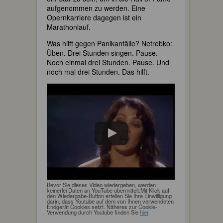
aufgenommen zu werden. Eine
Opernkarriere dagegen ist ein
Marathonlauf.
Was hilft gegen Panikanfälle? Netrebko:
Üben. Drei Stunden singen. Pause.
Noch einmal drei Stunden. Pause. Und
noch mal drei Stunden. Das hilft.
Bevor Sie dieses Video wiedergeben, werden
keinerlei Daten an YouTube übermittelt.Mit Klick auf
den Wiedergabe-Button erteilen Sie Ihre Einwilligung
darin, dass Youtube auf dem von Ihnen verwendeten
Endgerät Cookies setzt. Näheres zur Cookie-
Verwendung durch Youtube finden Sie
hier
.