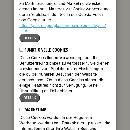
zu Marktforschungs- und Marketing-Zwecken
dienen können. Näheres zur Cookie-Verwendung
teilen
Anna Netrebko,
durch Youtube finden Sie in der Cookie-Policy
die zur Zeit
von Google unter
tweet
schönste und
https://policies.google.com/technologies/types?
beliebteste
hl=de
.
Sopranistin des
mail
DETAILS
deutschsprachigen Raums, natürlich
erscheinend und Glamour liebend, mit
FUNKTIONELLE COOKIES
Lorbeeren überhäuft und auf vielen
Bühnen präsent, hat viel erreicht: Das
Diese Cookies finden Verwendung, um die
erste ihrer zehn Arien-Alben (
Opera
Benutzerfreundlichkeit zu verbessern. Sie dienen
Arias
, cd 2003), übernimmt sofort und
vorwiegend zum Speichern von Einstellungen,
für Wochen die Führung der deutschen
die du bei früheren Besuchen der Website
Pop-(!)Charts. Gleiches gilt 2004 für ihre
gemacht hast. Ohne diese Cookies stehen dir
erste DVD (
The Woman – The Voice
),
einige Features nicht zur Verfügung. Keine
ähnliches für die restlichen CD-Titel bis
Übermittlung an Drittanbieter.
2009. Für die CDs der
Traviata
-Arien
DETAILS
und der Gesamtaufnahme bekommt sie
2004 je nach vier Wochen goldene
MARKETING
Schallplatten. 2005 suchen gleich zwei
Diese Cookies werden in der Regel von
unautorisierte Biographien (von
Werbenetzwerken von Drittanbietern platziert, die
Reissinger und Dola) die Sucht der Fans
Informationen über Ihre Website-Besuche
nach Nähe zu ihrem Star zu befriedigen.