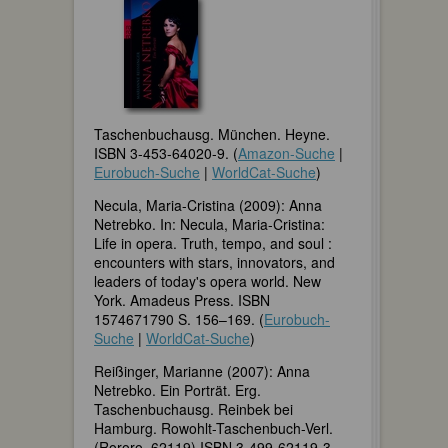
Taschenbuchausg. München. Heyne.
ISBN 3-453-64020-9. (
Amazon-Suche
|
Eurobuch-Suche
|
WorldCat-Suche
)
Necula, Maria-Cristina (2009): Anna
Netrebko. In: Necula, Maria-Cristina:
Life in opera. Truth, tempo, and soul :
encounters with stars, innovators, and
leaders of today's opera world. New
York. Amadeus Press. ISBN
1574671790 S. 156–169. (
Eurobuch-
Suche
|
WorldCat-Suche
)
Reißinger, Marianne (2007): Anna
Netrebko. Ein Porträt. Erg.
Taschenbuchausg. Reinbek bei
Hamburg. Rowohlt-Taschenbuch-Verl.
(Rororo, 62119) ISBN 3-499-62119-3.