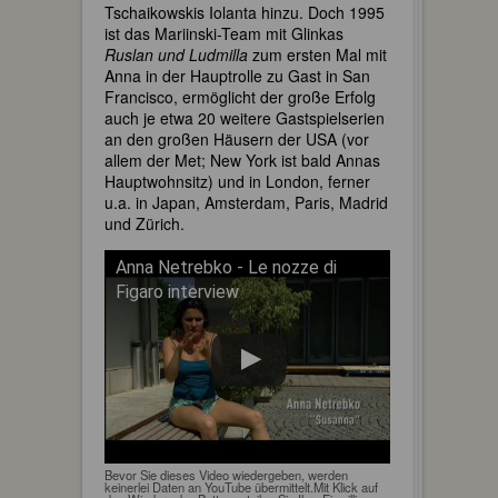
Tschaikowskis Iolanta hinzu. Doch 1995
ist das Mariinski-Team mit Glinkas
Ruslan und Ludmilla
zum ersten Mal mit
Anna in der Hauptrolle zu Gast in San
Francisco, ermöglicht der große Erfolg
auch je etwa 20 weitere Gastspielserien
an den großen Häusern der USA (vor
allem der Met; New York ist bald Annas
Hauptwohnsitz) und in London, ferner
u.a. in Japan, Amsterdam, Paris, Madrid
und Zürich.
Anna Netrebko - Le nozze di
Figaro interview
Bevor Sie dieses Video wiedergeben, werden
keinerlei Daten an YouTube übermittelt.Mit Klick auf