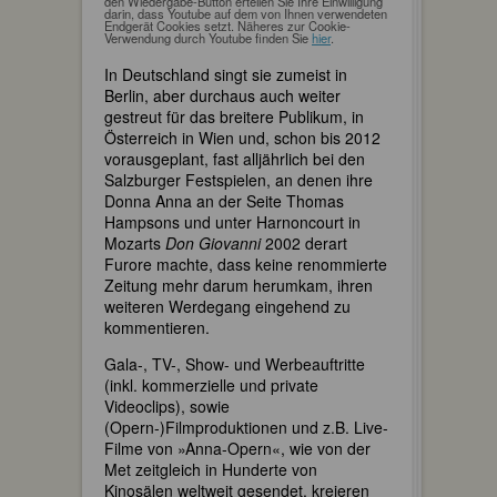
den Wiedergabe-Button erteilen Sie Ihre Einwilligung
darin, dass Youtube auf dem von Ihnen verwendeten
Endgerät Cookies setzt. Näheres zur Cookie-
Verwendung durch Youtube finden Sie
hier
.
In Deutschland singt sie zumeist in
Berlin, aber durchaus auch weiter
gestreut für das breitere Publikum, in
Österreich in Wien und, schon bis 2012
vorausgeplant, fast alljährlich bei den
Salzburger Festspielen, an denen ihre
Donna Anna an der Seite Thomas
Hampsons und unter Harnoncourt in
Mozarts
Don Giovanni
2002 derart
Furore machte, dass keine renommierte
Zeitung mehr darum herumkam, ihren
weiteren Werdegang eingehend zu
kommentieren.
Gala-, TV-, Show- und Werbeauftritte
(inkl. kommerzielle und private
Videoclips), sowie
(Opern-)Filmproduktionen und z.B. Live-
Filme von »Anna-Opern«, wie von der
Met zeitgleich in Hunderte von
Kinosälen weltweit gesendet, kreieren