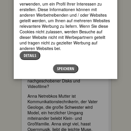
verwenden, um ein Profil Ihrer Interessen zu
Mitzudenken ist anlässlich des
erstellen. Diese Informationen können mit
Mitschnitts des russischen Liederabends
anderen Werbetreibenden und / oder Websites
mit Daniel Barenboim von 2009 (
In the
geteilt werden, um Ihnen auf mehreren Websites
Still of Night
, cd 2010), der auch die
relevantere Werbung zu liefern. Wenn Sie diese
programmfremden Zugaben enthält,
Cookies nicht zulassen, werden Besuche auf
dass Tonträger wie auch Texte zu einer
dieser Website nicht mit Werbepartnern geteilt
KünstlerIn offensichtlich der Erhöhung
und tragen nicht zu gezielter Werbung auf
ihres Marktwertes und damit der
anderen Websites bei.
Einnahmen aus ihren Live-Auftritten
DETAILS
dienen. Verkommen dann vielleicht
Konzert und Oper zu reinen
SPEICHERN
Marketingprodukten für den
ertragreicheren Verkauf möglichst bald
nachgeschobener Disks und
Videofilme?
Anna Netrebkos Mutter ist
Kommunikationstechnikerin, der Vater
Geologe, die große Schwester wird
Model, ein herzlicher Umgang
miteinander belebt Klein- und
Großfamilie. Anna singt viel, hasst
Opernmusik, liebt die leichte Muse,