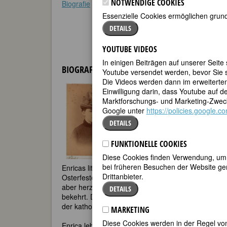
NOTWENDIGE COOKIES
Biografie
•
Weblinks
•
Literatur & Quellen
Essenzielle Cookies ermöglichen grund
DETAILS
YOUTUBE VIDEOS
In einigen Beiträgen auf unserer Seite
BIOGRAFIE
Youtube versendet werden, bevor Sie s
Die Videos werden dann im erweiterte
Sie ist die Tochter einer protest
Einwilligung darin, dass Youtube auf 
Generalstabshauptmannes. Enrica
Marktforschungs- und Marketing-Zweck
gebildeten Mutter und von Privatl
Google unter
https://policies.google.
besuchten die Schwestern für ein J
Englischen Fräulein in St. Pölten.
DETAILS
prägenden Einflss auf Enrica von 
in den Dienst der katholischen Gl
FUNKTIONELLE COOKIES
“Gesellschaft vom Heiligsten Herz
Diese Cookies finden Verwendung, um d
bei früheren Besuchen der Website gem
Enricas literarische Karriere begann mit dem Schr
Drittanbieter.
Osterfestes. 1900 legte sie ihren ersten Roman vor
aber herzensguten katholischen Mönch darstellt, d
DETAILS
bekehrt. Die Bekehrung findet nicht durch theologi
der katholischen Riten und der Sehnsucht nach der 
MARKETING
Diese Cookies werden in der Regel von
Enrica lebte mit ihrer Mutter in Wien bis zu deren