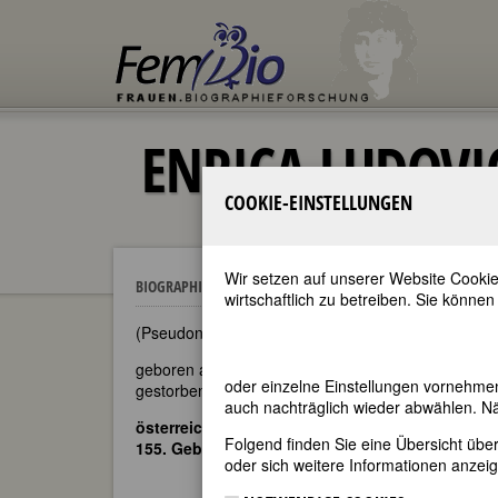
ENRICA LUDOVI
COOKIE-EINSTELLUNGEN
Wir setzen auf unserer Website Cookie
Enrica Ludovica Freiin von Handel-M
BIOGRAPHIEN
wirtschaftlich zu betreiben. Sie können
(Pseudonym: Marien Kind)
geboren am 10. Januar 1871 in Wien
oder einzelne Einstellungen vornehme
gestorben am 8. April 1955 in Linz an der Donau
auch nachträglich wieder abwählen. Nä
österreichische Schriftstellerin
Folgend finden Sie eine Übersicht üb
155. Geburtstag am 10. Januar 2026
oder sich weitere Informationen anzeig