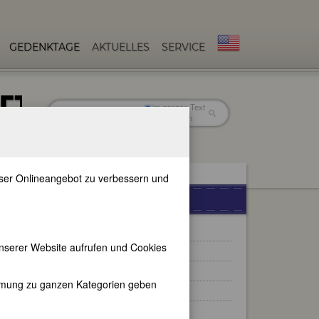
GEDENKTAGE
AKTUELLES
SERVICE
ETTI
im ganzen Text
nur in Titeln
unser Onlineangebot zu verbessern und
WEITERE BIOGRAPHIEN
Georgette Heyer
nserer Website aufrufen und Cookies
Margaret Mitchell
Katharina von Medici
immung zu ganzen Kategorien geben
Anna Bon di Venezia
Madeleine Bourdouxhe