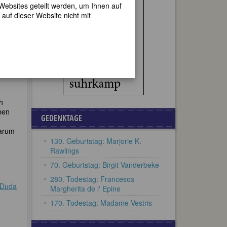
 Websites geteilt werden, um Ihnen auf
auf dieser Website nicht mit
n
h
ben
GEDENKTAGE
warum
130. Geburtstag: Marjorie K.
Rawlings
70. Geburtstag: Birgit Vanderbeke
280. Todestag: Francesca
e Duda
Margherita de l' Epine
170. Todestag: Madame Vestris