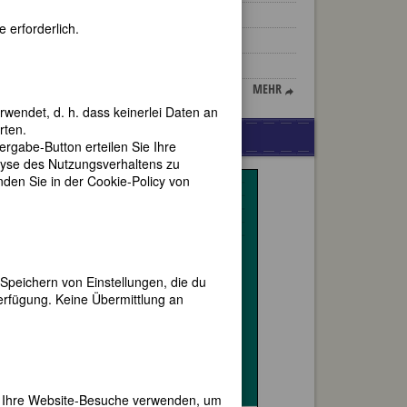
Fritzi Massary
 erforderlich.
Mileva Einstein-Marić
Marilyn Horne
MEHR
rwendet, d. h. dass keinerlei Daten an
rten.
WERBUNG
gabe-Button erteilen Sie Ihre
lyse des Nutzungsverhaltens zu
en Sie in der Cookie-Policy von
 der
Speichern von Einstellungen, die du
erfügung. Keine Übermittlung an
,
uben
aft
er Ihre Website-Besuche verwenden, um