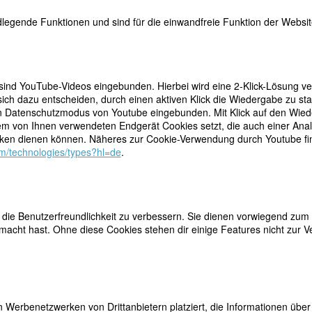
legende Funktionen und sind für die einwandfreie Funktion der Website
 sind YouTube-Videos eingebunden. Hierbei wird eine 2-Klick-Lösung ve
ich dazu entscheiden, durch einen aktiven Klick die Wiedergabe zu sta
n Datenschutzmodus von Youtube eingebunden. Mit Klick auf den Wieder
antischen ungarischen Adeligen und eines katholischen
teilen
dem von Ihnen verwendeten Endgerät Cookies setzt, die auch einer Ana
 und ihre Schwester wurden zunächst von der
en dienen können. Näheres zur Cookie-Verwendung durch Youtube find
ehrern unterrichtet. Zum Abschluss ihrer Erziehung
tweet
com/technologies/types?hl=de
.
ahr das traditionsreiche katholische Institut der
 Die dort genossene religiöse Erziehung hatte
mail
Handel-Mazzettis literarisches Schaffen, das sie ganz
aubenslehre stellte. Ihre Schwester wurde 1895 Klosterfrau des Ordens
en Jesu.”
ie Benutzerfreundlichkeit zu verbessern. Sie dienen vorwiegend zum 
acht hast. Ohne diese Cookies stehen dir einige Features nicht zur V
eiben von Theaterstücken vor allem anlässlich des Weihnachts- oder
:
Meinrad Helmpergers denkwürdiges Jahr
, in dem sie einen einfältigen
er den Sohn eines protestantischen Freigeistes zum katholischen Gla
sche Argumentation, sondern durch die Liebe des Mönchs, durch die Kr
Jungfrau Maria, statt.
 Werbenetzwerken von Drittanbietern platziert, die Informationen üb
 Tod im Jahr 1901 zusammen. Sie studierte