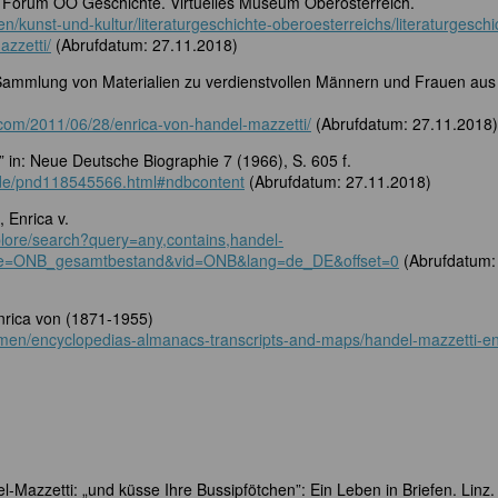
i. Forum OÖ Geschichte. Virtuelles Museum Oberösterreich.
n/kunst-und-kultur/literaturgeschichte-oberoesterreichs/literaturgeschi
zzetti/
(Abrufdatum: 27.11.2018)
e Sammlung von Materialien zu verdienstvollen Männern und Frauen aus
.com/2011/06/28/enrica-von-handel-mazzetti/
(Abrufdatum: 27.11.2018)
” in: Neue Deutsche Biographie 7 (1966), S. 605 f.
.de/pnd118545566.html#ndbcontent
(Abrufdatum: 27.11.2018)
 Enrica v.
plore/search?query=any,contains,handel-
ope=ONB_gesamtbestand&vid=ONB&lang=de_DE&offset=0
(Abrufdatum:
nrica von (1871-1955)
men/encyclopedias-almanacs-transcripts-and-maps/handel-mazzetti-en
l-Mazzetti: „und küsse Ihre Bussipfötchen”: Ein Leben in Briefen. Linz.