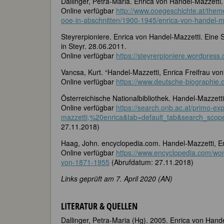
Dallinger, Petra-Maria. Enrica von Handel-Mazzett
Online verfügbar
http://www.ooegeschichte.at/theme
ooe-in-abschnitten/1900-1945/enrica-von-handel-ma
Steyrerpioniere. Enrica von Handel-Mazzetti. Ein
in Steyr. 28.06.2011.
Online verfügbar
https://steyrerpioniere.wordpress
Vancsa, Kurt. “Handel-Mazzetti, Enrica Freifrau von
Online verfügbar
https://www.deutsche-biographie
Österreichische Nationalbibliothek. Handel-Mazzetti,
Online verfügbar
https://search.onb.ac.at/primo-ex
mazzetti,%20enrica&tab=default_tab&search_sc
27.11.2018)
Haag, John. encyclopedia.com. Handel-Mazzetti, E
Online verfügbar
https://www.encyclopedia.com/wo
von-1871-1955
(Abrufdatum: 27.11.2018)
Links geprüft am 7. April 2020 (AN)
LITERATUR & QUELLEN
Dallinger, Petra-Maria (Hg). 2005. Enrica von Hande