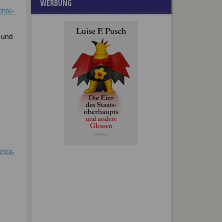
WERBUNG
chte-
 und
rica-