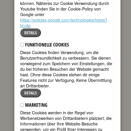
können. Näheres zur Cookie-Verwendung durch
tweet
von Kleve. Zwei
Youtube finden Sie in der Cookie-Policy von
Gymnasien, ein
Google unter
Weg, ein Gedicht
mail
https://policies.google.com/technologies/types?
und eine Medaille,
hl=de
.
die an Helfende in Notsituationen
DETAILS
verliehen wird, tragen ihren Namen.
Worin ihre gute Tat bestand, beschreibt
die Inschrift auf einem Denkmal:
FUNKTIONELLE COOKIES
Diese Cookies finden Verwendung, um die
“Johanna Sebus, ein 17jähriges
Benutzerfreundlichkeit zu verbessern. Sie dienen
Mädchen, stürzte sich, nachdem es
vorwiegend zum Speichern von Einstellungen, die
seine Mutter aus den Fluten des im
du bei früheren Besuchen der Website gemacht
Jahre 1809 über seine Ufer strömenden
hast. Ohne diese Cookies stehen dir einige
Rheins gerettet hatte, von neuem in den
Features nicht zur Verfügung. Keine Übermittlung
Fluß, um eine Mutter und deren Kinder
an Drittanbieter.
dem Tode zu entreißen. Dabei ging sie
unter.”
DETAILS
Die Mutter und ihre drei Kinder gingen
MARKETING
auch unter. Mehrere
Diese Cookies werden in der Regel von
Überschwemmungen des Niederrheins
Werbenetzwerken von Drittanbietern platziert, die
richteten in jener Zeit furchtbare, für
Informationen über Ihre Website-Besuche
viele Menschen tödliche Verwüstungen
verwenden, um ein Profil Ihrer Interessen zu
an.