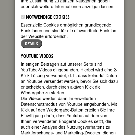
Ihre Zustimmung zu ganzen Kategorien geben
oder sich weitere Informationen anzeigen lassen.
geboren
am 28.
NOTWENDIGE COOKIES
Dezember
Essenzielle Cookies ermöglichen grundlegende
1791 in
Funktionen und sind für die einwandfreie Funktion
Brienen bei
der Website erforderlich.
Kleve
DETAILS
gestorben
am 13. Januar
1809 in
YOUTUBE VIDEOS
Brienen bei
In einigen Beiträgen auf unserer Seite sind
Kleve
YouTube-Videos eingebunden. Hierbei wird eine 2-
Klick-Lösung verwendet, d. h. dass keinerlei Daten
niederrheinische Lebensretterin
an Youtube versendet werden, bevor Sie sich dazu
115. Todestag am 13. Januar 2024
entscheiden, durch einen aktiven Klick die
Wiedergabe zu starten.
Biografie
•
Zitate
•
Weblinks
•
Literatur &
Die Videos werden dann im erweiterten
Quellen
Datenschutzmodus von Youtube eingebunden. Mit
Klick auf den Wiedergabe-Button erteilen Sie Ihre
BIOGRAFIE
Einwilligung darin, dass Youtube auf dem von
Ihnen verwendeten Endgerät Cookies setzt, die
auch einer Analyse des Nutzungsverhaltens zu
teilen
Johanna Sebus ist
Marktforschungs- und Marketing-Zwecken dienen
die “Ortsheilige”