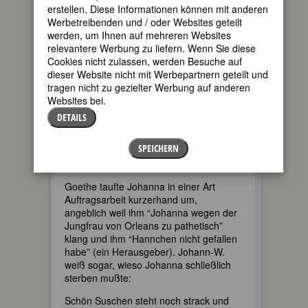
erstellen. Diese Informationen können mit anderen
Viel mehr ist über Johanna Sebus nicht
Werbetreibenden und / oder Websites geteilt
in Erfahrung zu bringen. Möglicherweise
werden, um Ihnen auf mehreren Websites
entsprach sie ganz und gar nicht der
relevantere Werbung zu liefern. Wenn Sie diese
Männerphantasie vom “einfachen
Cookies nicht zulassen, werden Besuche auf
Landmädchen”, das “still und
dieser Website nicht mit Werbepartnern geteilt und
bescheiden, doch schön und gut [wieso
tragen nicht zu gezielter Werbung auf anderen
doch?], erhaben und vornehm”
Websites bei.
(Gahlings) “in der häuslichen Arbeit der
DETAILS
Mutter zur Seite stand, gottesfürchtig
heranwuchs” und “im schlichten Dienen
SPEICHERN
die Erfüllung ihres Lebens” suchte
(Bischof Janssen).
Goethe taufte Johanna in einer Art
Auftragsarbeit kurzerhand um,
angeblich weil ihm “Johanna wegen der
Jungfrau von Orleans zu pathetisch”
klang und ihm “Hannchen nicht gefallen
habe” (ein Herausgeber). Johann-W.
weiß sogar, wieso Johanna schließlich
sterben mußte:
Schön Suschen steht noch strack und