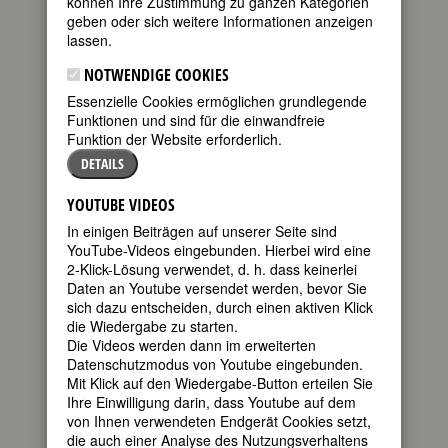
können Ihre Zustimmung zu ganzen Kategorien
geben oder sich weitere Informationen anzeigen
(geb.
lassen.
Sendtner)
NOTWENDIGE COOKIES
geboren am
Essenzielle Cookies ermöglichen grundlegende
31. August
Funktionen und sind für die einwandfreie
1904 in
Funktion der Website erforderlich.
München
gestorben am
DETAILS
31. Dezember
1998 in
YOUTUBE VIDEOS
In einigen Beiträgen auf unserer Seite sind
YouTube-Videos eingebunden. Hierbei wird eine
2-Klick-Lösung verwendet, d. h. dass keinerlei
Daten an Youtube versendet werden, bevor Sie
Sonthofen/Allgäu
sich dazu entscheiden, durch einen aktiven Klick
deutsche Bergsteigerin, Botanikerin
die Wiedergabe zu starten.
und Fotografin
Die Videos werden dann im erweiterten
Datenschutzmodus von Youtube eingebunden.
Mit Klick auf den Wiedergabe-Button erteilen Sie
Biografie
•
Weblinks
•
Literatur &
Ihre Einwilligung darin, dass Youtube auf dem
Quellen
•
Bildquellen
von Ihnen verwendeten Endgerät Cookies setzt,
die auch einer Analyse des Nutzungsverhaltens