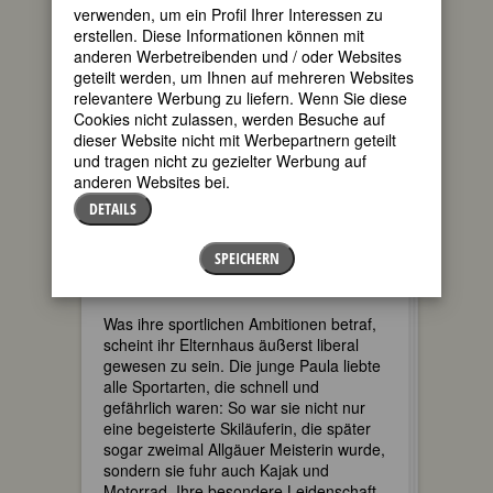
verwenden, um ein Profil Ihrer Interessen zu
einnahm, oder ob sie während des
erstellen. Diese Informationen können mit
zweiten Weltkriegs dienstverpflichtet
anderen Werbetreibenden und / oder Websites
wurde, und falls ja, worin ihre Tätigkeit
geteilt werden, um Ihnen auf mehreren Websites
dann bestand.
relevantere Werbung zu liefern. Wenn Sie diese
Cookies nicht zulassen, werden Besuche auf
Paula Sendtner wurde als ältere von
dieser Website nicht mit Werbepartnern geteilt
zwei Töchtern in München geboren. Ihre
und tragen nicht zu gezielter Werbung auf
Kindheit und Jugend verbrachte sie in
anderen Websites bei.
Augsburg. Nach dem Ende der Schulzeit
begann sie eine Ausbildung als Musik-,
DETAILS
Kunst- und Sportlehrerin. Ob sie diese je
abschloss und in diesem Beruf
SPEICHERN
tatsächlich arbeitete, lässt sich nicht
belegen.
Was ihre sportlichen Ambitionen betraf,
scheint ihr Elternhaus äußerst liberal
gewesen zu sein. Die junge Paula liebte
alle Sportarten, die schnell und
gefährlich waren: So war sie nicht nur
eine begeisterte Skiläuferin, die später
sogar zweimal Allgäuer Meisterin wurde,
sondern sie fuhr auch Kajak und
Motorrad. Ihre besondere Leidenschaft