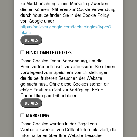
BIOGRAFIE
zu Marktforschungs- und Marketing-Zwecken
dienen können. Näheres zur Cookie-Verwendung
teilen
Paula Kohlhaupts
durch Youtube finden Sie in der Cookie-Policy
Spuren zu lesen
von Google unter
tweet
ist schwierig.
https://policies.google.com/technologies/types?
Außer ihren
hl=de
.
Büchern über
mail
DETAILS
Alpenblumen und
Orchideen existieren nur wenige
FUNKTIONELLE COOKIES
gesicherte Fakten über sie. Zunächst
Diese Cookies finden Verwendung, um die
einmal war ihr Leben das typische
Benutzerfreundlichkeit zu verbessern. Sie dienen
Frauenschicksal der Generation, die zu
vorwiegend zum Speichern von Einstellungen,
Beginn des 20. Jahrhunderts geboren
die du bei früheren Besuchen der Website
wurde. Zwei Weltkriege musste sie
gemacht hast. Ohne diese Cookies stehen dir
miterleben, die sie ziemlich
einige Features nicht zur Verfügung. Keine
wahrscheinlich privater und beruflicher
Übermittlung an Drittanbieter.
Möglichkeiten beraubten, Dokumente
wurden vernichtet, viele Erinnerungen
DETAILS
verdrängt und nie weitererzählt, jüngere
Zeitzeugen besaßen nicht den Mut,
MARKETING
rechtzeitig Fragen zu stellen. So ist zum
Diese Cookies werden in der Regel von
Beispiel nicht bekannt, welche Haltung
Werbenetzwerken von Drittanbietern platziert, die
Paula Kohlhaupt dem
Informationen über Ihre Website-Besuche
Nationalsozialismus gegenüber