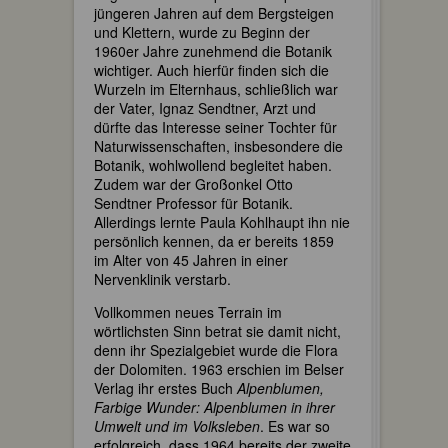
jüngeren Jahren auf dem Bergsteigen
und Klettern, wurde zu Beginn der
1960er Jahre zunehmend die Botanik
wichtiger. Auch hierfür finden sich die
Wurzeln im Elternhaus, schließlich war
der Vater, Ignaz Sendtner, Arzt und
dürfte das Interesse seiner Tochter für
Naturwissenschaften, insbesondere die
Botanik, wohlwollend begleitet haben.
Zudem war der Großonkel Otto
Sendtner Professor für Botanik.
Allerdings lernte Paula Kohlhaupt ihn nie
persönlich kennen, da er bereits 1859
im Alter von 45 Jahren in einer
Nervenklinik verstarb.
Vollkommen neues Terrain im
wörtlichsten Sinn betrat sie damit nicht,
denn ihr Spezialgebiet wurde die Flora
der Dolomiten. 1963 erschien im Belser
Verlag ihr erstes Buch
Alpenblumen,
Farbige Wunder: Alpenblumen in ihrer
Umwelt und im Volksleben
. Es war so
erfolgreich, dass 1964 bereits der zweite