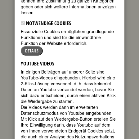
können Ihre Zustimmung zu ganzen Kategorien
geben oder sich weitere Informationen anzeigen
geboren am
lassen.
16. August
1945 in
NOTWENDIGE COOKIES
Cincinnati,
Essenzielle Cookies ermöglichen grundlegende
Ohio
Funktionen und sind für die einwandfreie
Funktion der Website erforderlich.
US-
DETAILS
amerikanische Tänzerin,
Tanzpädagogin und Choreographin
YOUTUBE VIDEOS
80. Geburtstag am 16. August 2025
In einigen Beiträgen auf unserer Seite sind
YouTube-Videos eingebunden. Hierbei wird eine
2-Klick-Lösung verwendet, d. h. dass keinerlei
Biografie
•
Zitate
•
Weblinks
•
Literatur &
Daten an Youtube versendet werden, bevor Sie
Quellen
sich dazu entscheiden, durch einen aktiven Klick
BIOGRAFIE
die Wiedergabe zu starten.
Die Videos werden dann im erweiterten
Datenschutzmodus von Youtube eingebunden.
teilen
Die Tanzkritikerin
Mit Klick auf den Wiedergabe-Button erteilen Sie
des
New Yorker
,
Ihre Einwilligung darin, dass Youtube auf dem
tweet
Joan Acocella,
von Ihnen verwendeten Endgerät Cookies setzt,
bezeichnete das
die auch einer Analyse des Nutzungsverhaltens
45 Jahre alte
mail