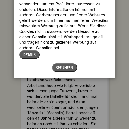
verwenden, um ein Profil Ihrer Interessen zu
von dem Flügel fast vollständig
erstellen. Diese Informationen können mit
eingenommen wurde. Nachts schliefen
anderen Werbetreibenden und / oder Websites
die Töchter in dem einzigen Bett,
geteilt werden, um Ihnen auf mehreren Websites
tagsüber die Mutter. Farrell bekam mit
relevantere Werbung zu liefern. Wenn Sie diese
15 ein Stipendium an der Schule des
Cookies nicht zulassen, werden Besuche auf
New York City Ballet (NYCB), das von
dieser Website nicht mit Werbepartnern geteilt
dem Exilrussen George Balanchine
und tragen nicht zu gezielter Werbung auf
geleitet wurde, dem (laut Farrell)
anderen Websites bei.
“Ballettgenie des Jahrhunderts”.
DETAILS
Mit 16 wurde Farrell Mitglied des NYCB,
und sie war noch nicht 18, als
SPEICHERN
Balanchine sie für Hauptpartien
einsetzte. “Während seiner gesamten
Laufbahn war Balanchines
Arbeitsmethode wie folgt: Er verliebte
sich in eine junge Tänzerin, kreierte
wundervolle Ballette für sie, manchmal
heiratete er sie sogar, und dann
wechselte er über zur nächsten jungen
Tänzerin.” (Acocella) Farrell beschloß,
den 41 Jahre älteren “Mr. B” weder zu
heiraten noch mit ihm zu schlafen. Sie