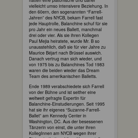
hatten eine platonische und daher
vielleicht umso intensivere Beziehung. In
den 60ern, den sogenannten “Farrell-
Jahren” des NYCB, bekam Farrell fast
jede Hauptrolle, Balanchine schuf für sie
pro Jahr ein neues Ballett, manchmal
drei oder vier. Als sie ihren Kollegen
Paul Mejia heiratete, wurde Mr. B so
unausstehlich, daß sie für vier Jahre zu
Maurice Béjart nach Brüssel auswich.
Danach vertrug man sich wieder, und
von 1975 bis zu Balanchines Tod 1983
waren die beiden wieder das Dream
Team des amerikanischen Balletts.
Ende 1989 verabschiedete sich Farrell
von der Bühne und ist seither eine
weltweit gefragte Expertin für
Balanchine-Einstudierungen. Seit 1995
hat sie ihr eigenes “Suzanne-Farrell-
Ballet” am Kennedy Center in
Washington, DC. Aus der besessenen
Tänzerin von einst, die unter ihren
KollegInnen am NYCB wegen ihrer