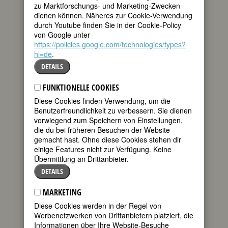
zu Marktforschungs- und Marketing-Zwecken
Amateurvideo als
dienen können. Näheres zur Cookie-Verwendung
“eines der außerordentlichsten
durch Youtube finden Sie in der Cookie-Policy
Tanzdokumente, das ich je gesehen
von Google unter
habe.” Es zeigt eine junge Frau “... die
https://policies.google.com/technologies/types?
mit fließender Grazie und zugleich
hl=de
.
wütender, fast dämonischer Energie
DETAILS
tanzte. Angesichts der vertrackten
Schrittfolgen, ausgeführt in
halsbrecherischem Tempo, fragt man
FUNKTIONELLE COOKIES
sich, wie eine gewöhnliche Sterbliche
Diese Cookies finden Verwendung, um die
sich so bewegen konnte.” (Gewertz
Benutzerfreundlichkeit zu verbessern. Sie dienen
2004)
vorwiegend zum Speichern von Einstellungen,
die du bei früheren Besuchen der Website
Die Rede ist von Suzanne Farrell,
gemacht hast. Ohne diese Cookies stehen dir
damals 19 Jahre alt - laut Acocella “die
einige Features nicht zur Verfügung. Keine
einflußreichste Tänzerin, die Amerika
Übermittlung an Drittanbieter.
hervorgebracht hat.”
DETAILS
Farrells Mutter zog nach ihrer
Scheidung 1959 mit ihren begabten
MARKETING
Töchtern von Cincinnati nach New York,
Diese Cookies werden in der Regel von
um sie zur Pianistin bzw. Tänzerin
Werbenetzwerken von Drittanbietern platziert, die
ausbilden zu lassen. Die Drei
Informationen über Ihre Website-Besuche
bewohnten ein winziges Apartment, das