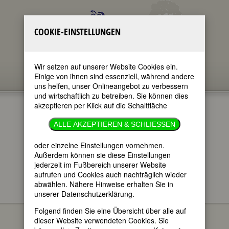
COOKIE-EINSTELLUNGEN
Wir setzen auf unserer Website Cookies ein.
Einige von ihnen sind essenziell, während andere
uns helfen, unser Onlineangebot zu verbessern
und wirtschaftlich zu betreiben. Sie können dies
akzeptieren per Klick auf die Schaltfläche
ALLE AKZEPTIEREN & SCHLIESSEN
oder einzelne Einstellungen vornehmen.
im ganzen Text
nur in Titeln
Außerdem können sie diese Einstellungen
jederzeit im Fußbereich unserer Website
aufrufen und Cookies auch nachträglich wieder
abwählen. Nähere Hinweise erhalten Sie in
unserer Datenschutzerklärung.
FEMBIO SPECIALS
FRAUEN AUS
Doris Dörrie
HANNOVER
Folgend finden Sie eine Übersicht über alle auf
dieser Website verwendeten Cookies. Sie