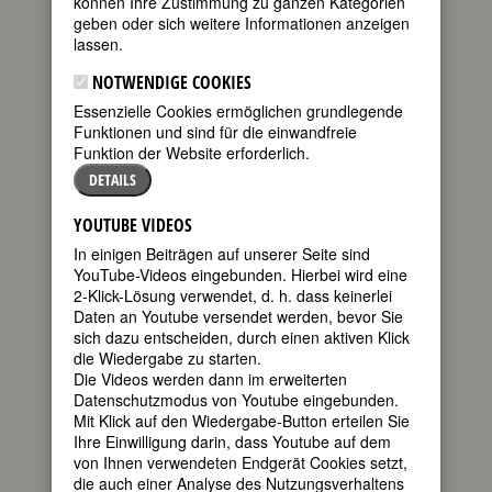
können Ihre Zustimmung zu ganzen Kategorien
FEMBIO SPECIAL: FRAUEN AUS
geben oder sich weitere Informationen anzeigen
HANNOVER
lassen.
NOTWENDIGE COOKIES
Essenzielle Cookies ermöglichen grundlegende
DORIS DÖRRIE
Funktionen und sind für die einwandfreie
geboren am
Funktion der Website erforderlich.
26. Mai 1955
DETAILS
in Hannover
YOUTUBE VIDEOS
deutsche
Regisseurin,
In einigen Beiträgen auf unserer Seite sind
Produzentin
YouTube-Videos eingebunden. Hierbei wird eine
und
2-Klick-Lösung verwendet, d. h. dass keinerlei
Daten an Youtube versendet werden, bevor Sie
sich dazu entscheiden, durch einen aktiven Klick
die Wiedergabe zu starten.
Die Videos werden dann im erweiterten
Schriftstellerin
Datenschutzmodus von Youtube eingebunden.
70. Geburtstag am 26. Mai 2025
Mit Klick auf den Wiedergabe-Button erteilen Sie
Ihre Einwilligung darin, dass Youtube auf dem
Biografie
•
Literatur & Quellen
von Ihnen verwendeten Endgerät Cookies setzt,
die auch einer Analyse des Nutzungsverhaltens