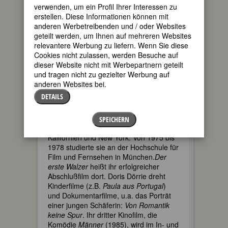
verwenden, um ein Profil Ihrer Interessen zu
zu sich selbst, die dann in ihren Filmen
erstellen. Diese Informationen können mit
und Büchern wiederkehren.
anderen Werbetreibenden und / oder Websites
Sie wuchs in
geteilt werden, um Ihnen auf mehreren Websites
Hannover als
relevantere Werbung zu liefern. Wenn Sie diese
Tochter einer
Cookies nicht zulassen, werden Besuche auf
Arztfamilie auf
dieser Website nicht mit Werbepartnern geteilt
und studierte
und tragen nicht zu gezielter Werbung auf
nach dem Abitur
anderen Websites bei.
von 1973 -1975
DETAILS
SPEICHERN
Theaterwissenschaft und Schauspiel in
Kalifornien und New York. Von 1975 bis
1978 studierte sie an der Hochschule für
Film und Fernsehen in München.
Der
erste Walzer
heißt ihr erfolgreicher
Abschlußfilm dort. Doris Dörrie dreht
Kinderfilme (z.B.
Paula aus Portugal
)
und Dokumentarfilme, u.a. das Porträt
einer jungen Schäferin:
Von Romantik
keine Spur
. Ihr dritter Kinofilm, die
Komödie
Männer
(1985), wird im In- und