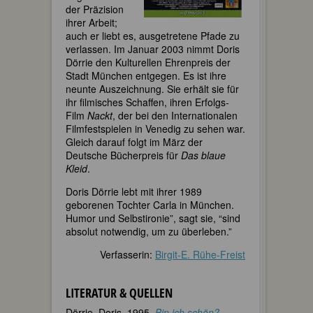
der Präzision
ihrer Arbeit;
auch er liebt es, ausgetretene Pfade zu
verlassen. Im Januar 2003 nimmt Doris
Dörrie den Kulturellen Ehrenpreis der
Stadt München entgegen. Es ist ihre
neunte Auszeichnung. Sie erhält sie für
ihr filmisches Schaffen, ihren Erfolgs-
Film
Nackt
, der bei den Internationalen
Filmfestspielen in Venedig zu sehen war.
Gleich darauf folgt im März der
Deutsche Bücherpreis für
Das blaue
Kleid
.
Doris Dörrie lebt mit ihrer 1989
geborenen Tochter Carla in München.
Humor und Selbstironie”, sagt sie, “sind
absolut notwendig, um zu überleben.”
Verfasserin:
Birgit-E. Rühe-Freist
LITERATUR & QUELLEN
Dörrie, Doris. 1995.
Bin ich schön?
.