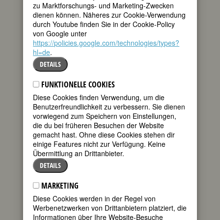
zu Marktforschungs- und Marketing-Zwecken
BIOGRAFIE
dienen können. Näheres zur Cookie-Verwendung
durch Youtube finden Sie in der Cookie-Policy
von Google unter
“Der blaue Rock ist zu blau und der rote
https://policies.google.com/technologies/types?
Pullover ist zu rot”, sagt Lotta, “ich will
hl=de
.
das Prinzessinnenkleid anziehen.” In
ihrem ersten Kinderbuch (1998) –
DETAILS
übrigens zauberhaft bebildert von Julia
Kaergel – läßt Doris Dörrie Mutter und
FUNKTIONELLE COOKIES
Tochter in prächtigen Kleidern mit einer
Diese Cookies finden Verwendung, um die
Krone auf dem Kopf mit der
Benutzerfreundlichkeit zu verbessern. Sie dienen
Straßenbahn zur Arbeit und in den
vorwiegend zum Speichern von Einstellungen,
Kindergarten fahren. Diese Szene kann
die du bei früheren Besuchen der Website
als exemplarisch für Dörries Philosophie
gemacht hast. Ohne diese Cookies stehen dir
gelten: spielen, sich verkleiden,
einige Features nicht zur Verfügung. Keine
querdenken, Grenzen überschreiten,
Übermittlung an Drittanbieter.
Ernstes in Leichtfüßiges verwandeln,
DETAILS
eigenwillige Wege suchen, unterwegs
sein …
MARKETING
Doris Dörrie trampte in der Sowjetunion,
Diese Cookies werden in der Regel von
fuhr durch Südamerika, war häufig in
Werbenetzwerken von Drittanbietern platziert, die
Asien unterwegs (“Rucksack habe ich
Informationen über Ihre Website-Besuche
immer abgelehnt”). Es sind auch Reisen