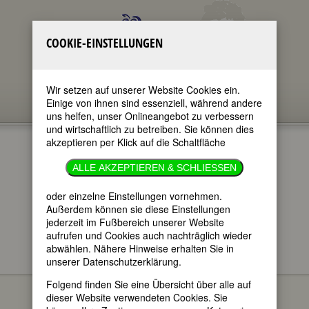
COOKIE-EINSTELLUNGEN
Wir setzen auf unserer Website Cookies ein.
Einige von ihnen sind essenziell, während andere
uns helfen, unser Onlineangebot zu verbessern
und wirtschaftlich zu betreiben. Sie können dies
akzeptieren per Klick auf die Schaltfläche
ALLE AKZEPTIEREN & SCHLIESSEN
oder einzelne Einstellungen vornehmen.
im ganzen Text
nur in Titeln
Außerdem können sie diese Einstellungen
jederzeit im Fußbereich unserer Website
aufrufen und Cookies auch nachträglich wieder
abwählen. Nähere Hinweise erhalten Sie in
unserer Datenschutzerklärung.
FEMBIO SPECIALS
FRAUEN AUS
Emmy Danckwerts
HANNOVER
Folgend finden Sie eine Übersicht über alle auf
dieser Website verwendeten Cookies. Sie