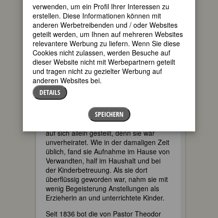
vermacht. Dieses Vermögen ermöglichte
verwenden, um ein Profil Ihrer Interessen zu
Gründung und Unterhaltung der am 27.
erstellen. Diese Informationen können mit
Juni 1860 offiziell mit einem
anderen Werbetreibenden und / oder Websites
Festgottesdienst eingeweihten
geteilt werden, um Ihnen auf mehreren Websites
Henriettenstiftung. Das Krankenhaus
relevantere Werbung zu liefern. Wenn Sie diese
wurde nach der großherzigen Spenderin
Cookies nicht zulassen, werden Besuche auf
benannt.
dieser Website nicht mit Werbepartnern geteilt
und tragen nicht zu gezielter Werbung auf
Emmy Danckwerts stammte aus einer
anderen Websites bei.
Theologenfamilie, nicht nur ihr Vater,
DETAILS
auch Brüder und Vettern hatten diesen
Beruf gewählt. Als sie 19 Jahre alt war,
starb der Vater und der elterliche
SPEICHERN
Haushalt wurde aufgelöst. Emmy war
auf sich allein gestellt, denn sie war
unverheiratet. Wie in der damaligen Zeit
üblich, fand sie Aufnahme im Hause von
Verwandten, half im Haushalt und bei
der Kinderbetreuung. Als sie dort
überflüssig geworden war, nahm sie mit
wenig Begeisterung Anstellungen als
Erzieherin an und unterrichtete Kinder.
Seit 1836 bot die von Pastor Theodor