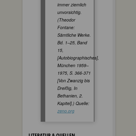
immer ziemlich
unvorsichtig.
(Theodor
Fontane:
Sämtliche Werke.
Bd. 1–25, Band
15,
[Autobiographisches],
München 1959–
1975, S. 366-371
[Von Zwanzig bis
Dreißig, In
Bethanien, 2.
Kapitel].) Quelle:
zeno.org
LITERATUR & QUELLEN