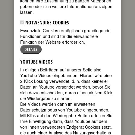
können Ihre Zustimmung zu ganzen Kategorien
FEMBIO SPECIAL: FRAUEN AUS
geben oder sich weitere Informationen anzeigen
HANNOVER
lassen.
NOTWENDIGE COOKIES
Essenzielle Cookies ermöglichen grundlegende
EMMY DANCKWERTS
Funktionen und sind für die einwandfreie
geboren am
Funktion der Website erforderlich.
27. Februar
DETAILS
1812 in
Plate/Lüchow
YOUTUBE VIDEOS
gestorben am
In einigen Beiträgen auf unserer Seite sind
12. April 1865
YouTube-Videos eingebunden. Hierbei wird eine
in Hannover
2-Klick-Lösung verwendet, d. h. dass keinerlei
deutsche
Daten an Youtube versendet werden, bevor Sie
sich dazu entscheiden, durch einen aktiven Klick
die Wiedergabe zu starten.
Krankenpflegerin und Apothekerin;
Die Videos werden dann im erweiterten
erste Oberin der Henriettenstiftung
Datenschutzmodus von Youtube eingebunden.
Hannover
Mit Klick auf den Wiedergabe-Button erteilen Sie
160. Todestag am 12. April 2025
Ihre Einwilligung darin, dass Youtube auf dem
von Ihnen verwendeten Endgerät Cookies setzt,
die auch einer Analyse des Nutzungsverhaltens
Biografie
•
Zitate
•
Literatur & Quellen