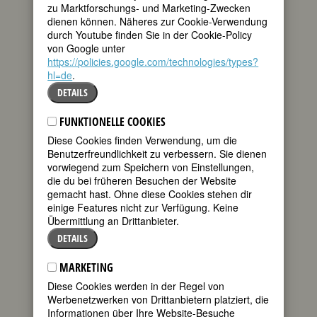
zu Marktforschungs- und Marketing-Zwecken
dienen können. Näheres zur Cookie-Verwendung
durch Youtube finden Sie in der Cookie-Policy
BIOGRAFIE
von Google unter
https://policies.google.com/technologies/types?
Ende Februar 1860 begann Emmy
hl=de
.
Danckwerts von Hannover aus eine
DETAILS
große Informationsreise, die sie bis in
die Schweiz führte. Sie wollte andere
FUNKTIONELLE COOKIES
Diakonissenhäuser kennen lernen. Im
November des Vorjahres war sie in ihr
Diese Cookies finden Verwendung, um die
Amt als erste Oberin der
Benutzerfreundlichkeit zu verbessern. Sie dienen
Henriettenstiftung eingeführt worden.
vorwiegend zum Speichern von Einstellungen,
Ein Komitee hatte sie ausgewählt, und in
die du bei früheren Besuchen der Website
einem persönlichen Gespräch
gemacht hast. Ohne diese Cookies stehen dir
überzeugte sie auch Königin Marie und
einige Features nicht zur Verfügung. Keine
König Georg V. Eine glücklichere Wahl
Übermittlung an Drittanbieter.
für das „erste evangelische der
DETAILS
Krankenpflege dienende
Diakonissenhaus im Königreich
MARKETING
Hannover“ hätte kaum getroffen werden
können. Henriette von Württemberg
Diese Cookies werden in der Regel von
hatte ihrer Enkelin Marie, jetzt Königin
Werbenetzwerken von Drittanbietern platziert, die
von Hannover, eine große Geldsumme
Informationen über Ihre Website-Besuche