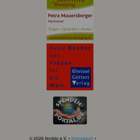
© 2026 fembio e.V. •
Impressum
•