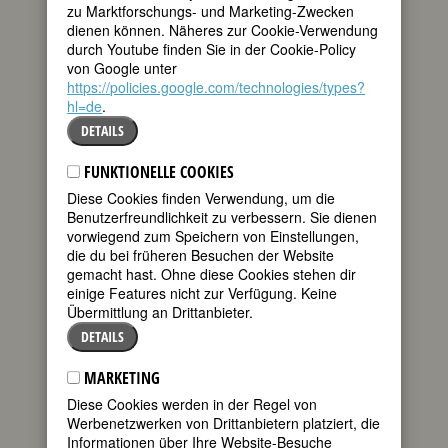
zu Marktforschungs- und Marketing-Zwecken
dienen können. Näheres zur Cookie-Verwendung
durch Youtube finden Sie in der Cookie-Policy
Schriftstellerin; einzige überlebende
von Google unter
Tochter von Anna Grigorjewna
https://policies.google.com/technologies/types?
Dostojewskaja und Fjodor
hl=de
.
Dostojewski
150. Geburtstag am 26. September
DETAILS
2019
FUNKTIONELLE COOKIES
Biografie
Diese Cookies finden Verwendung, um die
Benutzerfreundlichkeit zu verbessern. Sie dienen
vorwiegend zum Speichern von Einstellungen,
BIOGRAFIE
die du bei früheren Besuchen der Website
gemacht hast. Ohne diese Cookies stehen dir
einige Features nicht zur Verfügung. Keine
Der deutsche Text wird hier in Kürze
Übermittlung an Drittanbieter.
erscheinen. Bis dahin verweisen wir auf
DETAILS
die FemBiografie auf Russisch (klicken
Sie oben auf die russ. Landesfarben).
MARKETING
Sollten Sie RechteinhaberIn eines
Diese Cookies werden in der Regel von
Bildes und mit der Verwendung auf
Werbenetzwerken von Drittanbietern platziert, die
dieser Seite nicht einverstanden
Informationen über Ihre Website-Besuche