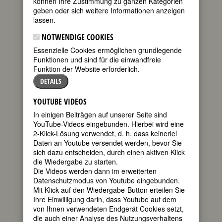
können Ihre Zustimmung zu ganzen Kategorien
geben oder sich weitere Informationen anzeigen
FEMBIO SPECIAL: FRAUEN AUS
lassen.
NORD- UND SÜDTIROL UND DEM
TRENTINO
NOTWENDIGE COOKIES
Essenzielle Cookies ermöglichen grundlegende
Funktionen und sind für die einwandfreie
Funktion der Website erforderlich.
LJUBÓV FJODOROWNA
DETAILS
DOSTOJEWSKAJA
YOUTUBE VIDEOS
geboren am
In einigen Beiträgen auf unserer Seite sind
26. September
YouTube-Videos eingebunden. Hierbei wird eine
1869 in
2-Klick-Lösung verwendet, d. h. dass keinerlei
Dresden
Daten an Youtube versendet werden, bevor Sie
gestorben am
sich dazu entscheiden, durch einen aktiven Klick
11. November
die Wiedergabe zu starten.
1926 in Gries
Die Videos werden dann im erweiterten
bei Bozen,
Datenschutzmodus von Youtube eingebunden.
Südtirol
Mit Klick auf den Wiedergabe-Button erteilen Sie
russische
Ihre Einwilligung darin, dass Youtube auf dem
von Ihnen verwendeten Endgerät Cookies setzt,
die auch einer Analyse des Nutzungsverhaltens