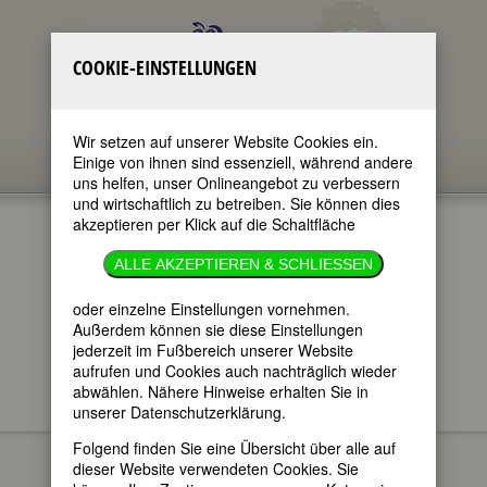
COOKIE-EINSTELLUNGEN
Wir setzen auf unserer Website Cookies ein.
Einige von ihnen sind essenziell, während andere
uns helfen, unser Onlineangebot zu verbessern
und wirtschaftlich zu betreiben. Sie können dies
akzeptieren per Klick auf die Schaltfläche
ALLE AKZEPTIEREN & SCHLIESSEN
oder einzelne Einstellungen vornehmen.
im ganzen Text
nur in Titeln
Außerdem können sie diese Einstellungen
jederzeit im Fußbereich unserer Website
aufrufen und Cookies auch nachträglich wieder
abwählen. Nähere Hinweise erhalten Sie in
unserer Datenschutzerklärung.
FEMBIO SPECIALS
FRAUEN AUS NORD- UND
Ljubóv
SÜDTIROL UND DEM TRENTINO
Folgend finden Sie eine Übersicht über alle auf
Fjodorowna Dostojewskaja
dieser Website verwendeten Cookies. Sie