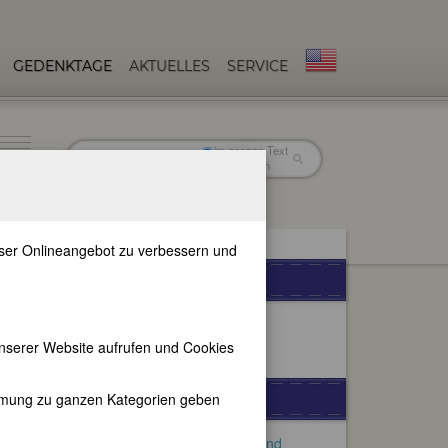
GEDENKTAGE
AKTUELLES
SERVICE
im ganzen Text
nur in Titeln
unser Onlineangebot zu verbessern und
WEITERE SPRACHEN
nserer Website aufrufen und Cookies
FEMBIO-SPECIALS
immung zu ganzen Kategorien geben
Frauen mit DDR-Hintergrund