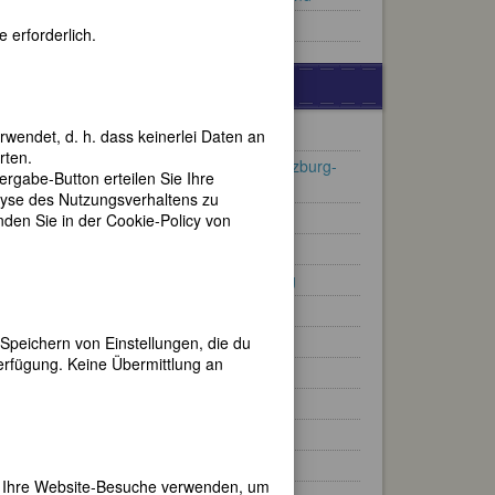
Berühmte Lyrikerinnen
 erforderlich.
BERÜHMTE LYRIKERINNEN
Anna Achmatowa
rwendet, d. h. dass keinerlei Daten an
rten.
Ämilie Juliane von Schwarzburg-
gabe-Button erteilen Sie Ihre
Rudolstadt
e in
lyse des Nutzungsverhaltens zu
ogie,
Rose Ausländer
en Sie in der Cookie-Policy von
 der
Ingeborg Bachmann
ück”
nden
Elizabeth Barrett-Browning
Peter
Anna Bijns
tiker
Elizabeth Bishop
Speichern von Einstellungen, die du
erfügung. Keine Übermittlung an
Louise Bogan
em
Emily Brontë
über
Julia de Burgos
Christine Busta
h
er Ihre Website-Besuche verwenden, um