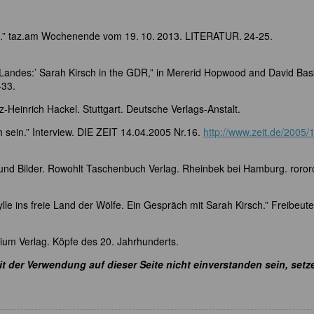
eit.” taz.am Wochenende vom 19. 10. 2013. LITERATUR. 24-25.
s Landes:’ Sarah Kirsch in the GDR,” in Mererid Hopwood and David Bas
-33.
-Heinrich Hackel. Stuttgart. Deutsche Verlags-Anstalt.
h sein.” Interview. DIE ZEIT 14.04.2005 Nr.16.
http://www.zeit.de/2005/1
 und Bilder. Rowohlt Taschenbuch Verlag. Rheinbek bei Hamburg. roror
le ins freie Land der Wölfe. Ein Gespräch mit Sarah Kirsch.” Freibeute
uium Verlag. Köpfe des 20. Jahrhunderts.
it der Verwendung auf dieser Seite nicht einverstanden sein, setz