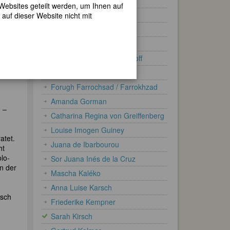
Maddalena Campiglia
 Websites geteilt werden, um Ihnen auf
Vittoria Colonna
auf dieser Website nicht mit
ren.
Antoinette Deshoulières
Emily Dickinson
mmt
Annette von Droste-Hülshoff
ld.⁠
Luise Egloff
Forugh Farrochsad / Farrokhzad
Amanda Gorman
h –
Catharina Regina von Greiffenberg
Louise Imogen Guiney
atet.
Juana de Ibarbourou
ht
olo-
Sor Juana Inés de la Cruz
n der
Mascha Kaléko
Anna Luise Karsch
rsch
Friederike Kempner
Sarah Kirsch