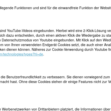
legende Funktionen und sind für die einwandfreie Funktion der Website
 sind YouTube-Videos eingebunden. Hierbei wird eine 2-Klick-Lösung ve
ich dazu entscheiden, durch einen aktiven Klick die Wiedergabe zu sta
n Datenschutzmodus von Youtube eingebunden. Mit Klick auf den Wieder
e Lyrikerin der Gegenwart”⁠ gefeiert (Jochen Hieber zit. in Kane), wurd
dem von Ihnen verwendeten Endgerät Cookies setzt, die auch einer Ana
nger DDR-DichterInnen bekannt. Sie wichen ab von der offiziellen Ideol
en dienen können. Näheres zur Cookie-Verwendung durch Youtube find
nschaften der sozialistischen Gesellschaft widerspiegeln. „Ich habe in
com/technologies/types?hl=de
.
n doch immer etwas Allgemeines schreiben … Das Ich-Sagen war mein Gl
uf präzise Beobachtung der Natur und des Alltags, ihre oft überrasche
mgangssprache und des Satzbaus sowie ihr Gespür für Rhythmus fasste 
rzugten Themen – Liebe und Resignation – reagierten manche DDR-Kri
h ihre LeserInnen im Westen – fasziniert von ihrer Fähigkeit, mit so
ie Benutzerfreundlichkeit zu verbessern. Sie dienen vorwiegend zum 
selle Inhalte zu transportieren. Ihre frühen literarischen und
acht hast. Ohne diese Cookies stehen dir einige Features nicht zur V
Tonband-Interviews mit Frauen basierenden Texte, die sie 1973 unter d
geheuren bergehohen Wellen auf See, eine Sammlung von Short Stories 
echterrollen und die Lage der Frauen in der damaligen DDR. Die DDR
 ihren Einstellungen jedoch noch recht patriarchal. Aber während Kirsch
 Vorbilder Bettina von Arnim und Annette von Droste-Hülshoff) historisc
 Werbenetzwerken von Drittanbietern platziert, die Informationen üb
Versuche westlicher Feministinnen, sie für die Frauenbewegung zu