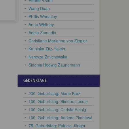
Renée Vivien
Wang Duan
Phillis Wheatley
Anne Whitney
Adela Zamudio
Christiane Marianne von Ziegler
Kathinka Zitz-Halein
Narcyza Żmichowska
Sidonia Hedwig Zäunemann
GEDENKTAGE
200. Geburtstag: Marie Kurz
100. Geburtstag: Simone Lacour
100. Geburtstag: Christa Reinig
100. Geburtstag: Adriena ?imotová
75. Geburtstag: Patricia Jünger