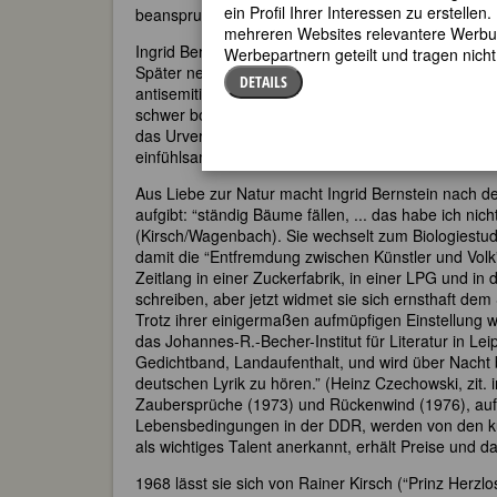
ein Profil Ihrer Interessen zu erstell
beanspruchen.
mehreren Websites relevantere Werbung
Ingrid Bernstein wird am 16. April 1935 im Pfarrha
Werbepartnern geteilt und tragen nich
Später nennt sie sich Sarah aus Solidarität mit d
DETAILS
antisemitischen Ansichten ihres Vaters, eines Fern
schwer bombardiert wird. Trotzdem beschreibt Kirsch
das Urvertrauen. Deswegen habe ich nie Angst … Di
einfühlsam, lehrt die Mutter die Tochter ihr Wissen ü
Aus Liebe zur Natur macht Ingrid Bernstein nach de
aufgibt: “ständig Bäume fällen, ... das habe ich n
(Kirsch/Wagenbach). Sie wechselt zum Biologiestudi
damit die “Entfremdung zwischen Künstler und Volk
Zeitlang in einer Zuckerfabrik, in einer LPG und i
schreiben, aber jetzt widmet sie sich ernsthaft de
Trotz ihrer einigermaßen aufmüpfigen Einstellung 
das Johannes-R.-Becher-Institut für Literatur in Leipz
Gedichtband, Landaufenthalt, und wird über Nacht 
deutschen Lyrik zu hören.” (Heinz Czechowski, zit.
Zaubersprüche (1973) und Rückenwind (1976), auf 
Lebensbedingungen in der DDR, werden von den kul
als wichtiges Talent anerkannt, erhält Preise und da
1968 lässt sie sich von Rainer Kirsch (“Prinz Herzl