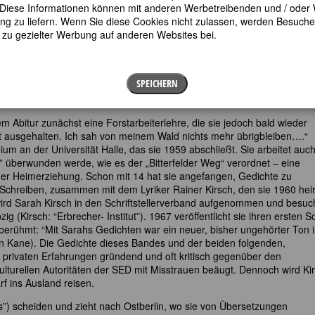
en. Diese Informationen können mit anderen Werbetreibenden und / oder
 zu liefern. Wenn Sie diese Cookies nicht zulassen, werden Besuche 
us ihres Großvaters in Limlingerode im Südharz (Nord-Thüringen) gebo
t zu gezielter Werbung auf anderen Websites bei.
en von den Nazis ermordeten Juden und aus Protest gegen die
meldetechnikers. Sie wächst in Halberstadt auf, das noch im April 1945
 später ihre Kindheit als glücklich: “Ich hatte eine Mutter, von der ko
SPEICHERN
ese Mutter war ein großes Geschenk”⁠ (Kirsch/Radisch). Liebevoll und
ber Pflanzen und ist ihr auch als leidenschaftliche Leserin früh ein Vorbi
m Abitur zunächst eine Forstarbeiterlehre, die sie jedoch bald wieder
icht ausgehalten. Ich sah von meinem Wald nichts mehr übrigbleiben….“
um an der Universität Halle, das sie 1959 abschließt. Sie arbeitet auc
” überwunden werde, wie es der „Bitterfelder Weg“ verordnet – eine
n der Heimerziehung. Schon mit 14 hat sie angefangen, Gedichte zu
m Schreiben, zusammen mit dem Lyriker Rainer Kirsch, den sie 1960 heir
wird Sarah Kirsch in den Schriftstellerverband aufgenommen und besuc
ig (Kirsch: “Erbrecher- Institut”). 1967 veröffentlicht sie ihren ersten S
berühmt: “Mit Sarahs Gedichten war ein neuer, bisher ungehörter Ton i
 in Kane). Die Gedichte dieses Bandes und der beiden folgenden,
privaten Erfahrungen gründend und oft kritisch gegenüber den
turellen Autoritäten der SED mit Misstrauen beäugt. Dennoch wird Ki
rf ins Ausland reisen.
os”) scheiden und zieht nach Ostberlin, wo sie von Übersetzungen