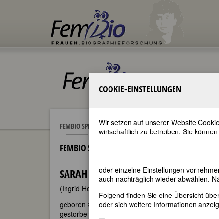
COOKIE-EINSTELLUNGEN
Wir setzen auf unserer Website Cookie
Sarah K
FEMBIO SPECIALS
BERÜHMTE LYRIKERINNEN
wirtschaftlich zu betreiben. Sie können
FEMBIO SPECIAL: BERÜHMTE LYRIKERINNEN
oder einzelne Einstellungen vornehme
SARAH KIRSCH
auch nachträglich wieder abwählen. Nä
(Ingrid Hella Irmelinde Bernstein)
Folgend finden Sie eine Übersicht üb
geboren am 16. April 1935 in Limlingerode, Thürin
oder sich weitere Informationen anzeig
gestorben am 5. Mai 2013 in Heide, Schleswig-Hols