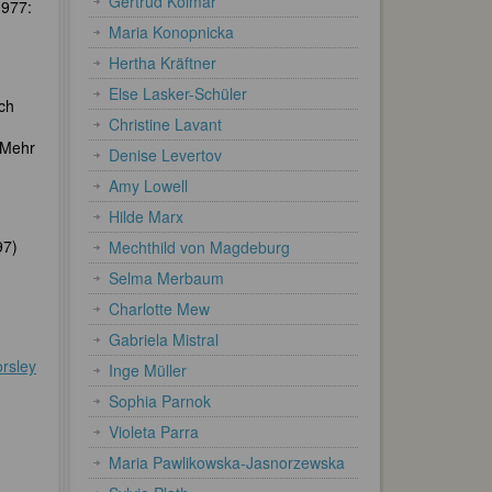
Gertrud Kolmar
1977:
Maria Konopnicka
Hertha Kräftner
Else Lasker-Schüler
ch
Christine Lavant
 Mehr
Denise Levertov
Amy Lowell
Hilde Marx
97)
Mechthild von Magdeburg
Selma Merbaum
Charlotte Mew
Gabriela Mistral
rsley
Inge Müller
Sophia Parnok
Violeta Parra
Maria Pawlikowska-Jasnorzewska