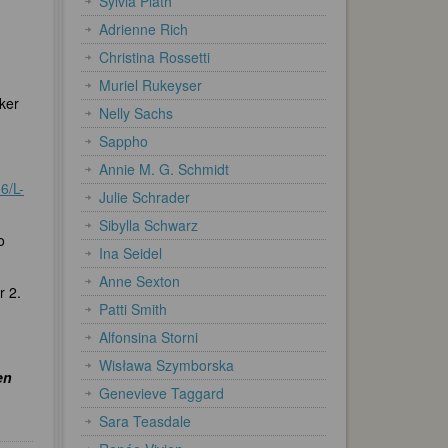
Sylvia Plath
Adrienne Rich
Christina Rossetti
Muriel Rukeyser
ker
Nelly Sachs
Sappho
Annie M. G. Schmidt
6/L-
Julie Schrader
Sibylla Schwarz
o
Ina Seidel
Anne Sexton
r 2.
Patti Smith
Alfonsina Storni
Wisława Szymborska
en
Genevieve Taggard
Sara Teasdale