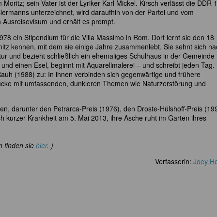
Moritz; sein Vater ist der Lyriker Karl Mickel. Kirsch verlässt die DDR 
iermanns unterzeichnet, wird daraufhin von der Partei und vom
n Ausreisevisum und erhält es prompt.
78 ein Stipendium für die Villa Massimo in Rom. Dort lernt sie den 18
tz kennen, mit dem sie einige Jahre zusammenlebt. Sie sehnt sich na
ur und bezieht schließlich ein ehemaliges Schulhaus in der Gemeinde
und einen Esel, beginnt mit Aquarellmalerei – und schreibt jeden Tag.
Rauh (1988) zu: In ihnen verbinden sich gegenwärtige und frühere
rücke mit umfassenden, dunkleren Themen wie Naturzerstörung und
n, darunter den Petrarca-Preis (1976), den Droste-Hülshoff-Preis (19
h kurzer Krankheit am 5. Mai 2013, ihre Asche ruht im Garten ihres
n finden sie
hier
. )
Verfasserin:
Joey Ho