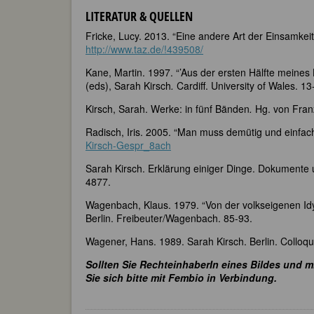
LITERATUR & QUELLEN
Fricke, Lucy. 2013. “Eine andere Art der Einsamk
http://www.taz.de/!439508/
Kane, Martin. 1997. “’Aus der ersten Hälfte meine
(eds), Sarah Kirsch
.
Cardiff. University of Wales. 13
Kirsch, Sarah. Werke: in fünf Bänden
.
Hg. von Franz
Radisch, Iris. 2005. “Man muss demütig und einfac
Kirsch-Gespr_8ach
Sarah Kirsch. Erklärung einiger Dinge. Dokumente
4877.
Wagenbach, Klaus. 1979. “Von der volkseigenen Idyl
Berlin. Freibeuter/Wagenbach. 85-93.
Wagener, Hans. 1989. Sarah Kirsch. Berlin. Colloq
Sollten Sie RechteinhaberIn eines Bildes und m
Sie sich bitte mit Fembio in Verbindung.