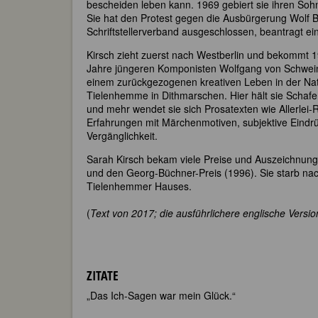
bescheiden leben kann. 1969 gebiert sie ihren Sohn 
Sie hat den Protest gegen die Ausbürgerung Wolf B
Schriftstellerverband ausgeschlossen, beantragt ei
Kirsch zieht zuerst nach Westberlin und bekommt 19
Jahre jüngeren Komponisten Wolfgang von Schweini
einem zurückgezogenen kreativen Leben in der Nat
Tielenhemme in Dithmarschen. Hier hält sie Schafe 
und mehr wendet sie sich Prosatexten wie Allerlei-
Erfahrungen mit Märchenmotiven, subjektive Eind
Vergänglichkeit.
Sarah Kirsch bekam viele Preise und Auszeichnunge
und den Georg-Büchner-Preis (1996). Sie starb nac
Tielenhemmer Hauses.
(
Text von 2017; die ausführlichere englische Versio
ZITATE
„Das Ich-Sagen war mein Glück.“