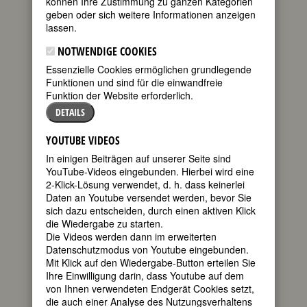
können Ihre Zustimmung zu ganzen Kategorien
FEMBIO-SPECIAL: US-AMERIKANISCHE FR
geben oder sich weitere Informationen anzeigen
lassen.
NOTWENDIGE COOKIES
Essenzielle Cookies ermöglichen grundlegende
Funktionen und sind für die einwandfreie
Funktion der Website erforderlich.
DETAILS
YOUTUBE VIDEOS
In einigen Beiträgen auf unserer Seite sind
YouTube-Videos eingebunden. Hierbei wird eine
2-Klick-Lösung verwendet, d. h. dass keinerlei
Daten an Youtube versendet werden, bevor Sie
sich dazu entscheiden, durch einen aktiven Klick
die Wiedergabe zu starten.
Die Videos werden dann im erweiterten
JANE ADDAMS
Datenschutzmodus von Youtube eingebunden.
Mit Klick auf den Wiedergabe-Button erteilen Sie
Ihre Einwilligung darin, dass Youtube auf dem
von Ihnen verwendeten Endgerät Cookies setzt,
die auch einer Analyse des Nutzungsverhaltens