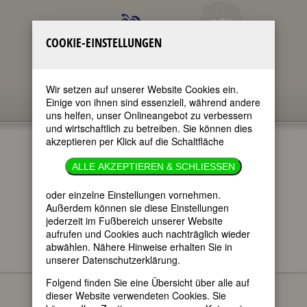
COOKIE-EINSTELLUNGEN
Wir setzen auf unserer Website Cookies ein.
Einige von ihnen sind essenziell, während andere
uns helfen, unser Onlineangebot zu verbessern
und wirtschaftlich zu betreiben. Sie können dies
akzeptieren per Klick auf die Schaltfläche
ALLE AKZEPTIEREN & SCHLIESSEN
oder einzelne Einstellungen vornehmen.
im ganzen Text
nur in Titeln
Außerdem können sie diese Einstellungen
jederzeit im Fußbereich unserer Website
aufrufen und Cookies auch nachträglich wieder
abwählen. Nähere Hinweise erhalten Sie in
unserer Datenschutzerklärung.
US-amerikanische
FEMBIO-SPECIALS
Frauenrechtlerinnen / Suffragists
Folgend finden Sie eine Übersicht über alle auf
dieser Website verwendeten Cookies. Sie